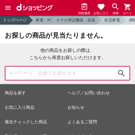
閲覧履歴
お気に入り
検索
カート
トップページ
家電・PC・スマホ周辺機器・楽器
生活家電
掃
お探しの商品が見当たりません。
他の商品をお探しの際は、
こちらから再度お探しいただけます。
検索
商品を探す
ヘルプ／お問い合わせ
お気に入り商品
お知らせ
最近チェックした商品
よくあるご質問