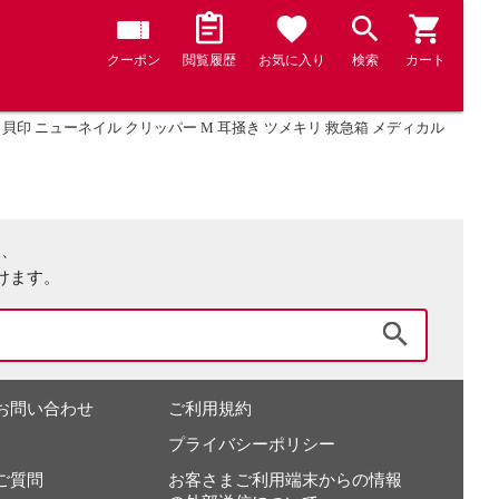
クーポン
閲覧履歴
お気に入り
検索
カート
貝印 ニューネイル クリッパー M 耳掻き ツメキリ 救急箱 メディカル
は、
けます。
検索
お問い合わせ
ご利用規約
プライバシーポリシー
ご質問
お客さまご利用端末からの情報