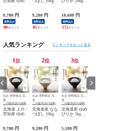
空知産 ゆめぴ
つぼし 10kg
ぴりか 20kg
ぴりか 5kg 白
産 ゆ
りか 10kg
(5kg×2袋) 白
(5kg×4袋) 白
米 令和7年産
10kg 
(5kg×2袋) 白
米 令和7年産
米 令和7年産
産地限定 送料
袋) 
米 令和7年産
産地限定 送料
産地限定 送料
無料 オプショ
送料無
9,780 円
9,280 円
18,680 円
5,180 円
9,98
特A 送料無料
無料 オプショ
無料 オプショ
ンで真空パッ
ショ
送料込み
送料込み
送料込み
送料込み
送料込
オプションで
ンで真空パッ
ンで真空パッ
クに変更可
パッ
90
85
172
47
92
真空パックに
クに変更可
クに変更可
可
変更可
人気ランキング
ランキングをもっと見る
1
2
3
4
位
位
位
位
丸吉 茅野商店 北海
丸吉 茅野商店 北海
丸吉 茅野商店 北海
丸吉 茅野商店 北海
丸吉 茅
道
道
道
道
道
この販売店の送料に
この販売店の送料に
この販売店の送料に
この販売店の送料に
この販
ついて
ついて
ついて
ついて
ついて
北海道 上川・
北海道産 なな
北海道産 ゆめ
北海道産 ゆめ
無洗米
空知産 ゆめぴ
つぼし 10kg
ぴりか 5kg 白
ぴりか 20kg
産 ゆ
りか 10kg
(5kg×2袋) 白
米 令和7年産
(5kg×4袋) 白
10kg 
(5kg×2袋) 白
米 令和7年産
産地限定 送料
米 令和7年産
袋) 
米 令和7年産
産地限定 送料
無料 オプショ
産地限定 送料
送料無
9,780 円
9,280 円
5,180 円
18,680 円
9,98