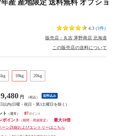
令和7年産 産地限定 送料無料 オプショ
4.3
(3件)
販売店：丸吉 茅野商店 北海道
この販売店の送料について
5kg
10kg
20kg
9,480
送料込み
円
（税込）
3日以内(日曜・祝日・第3土曜日を除く)
ント
87
（通常）
ンポイント
最大10倍
（期間・用途限定）
ペーン詳細およびエントリーはこちら