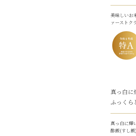
美味しいお
ァーストク
真っ白に
ふっくら
真っ白に輝
酢飯(すし飯