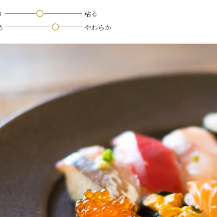
────
〇
─────
り
粘る
──────
〇
───
め
やわらか