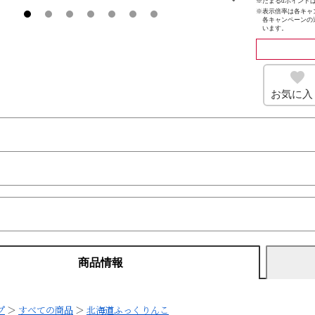
※たまるdポイントは
※
表示倍率は各キャ
各キャンペーンの
います。
お気に入
商品情報
プ
＞
すべての商品
＞
北海道ふっくりんこ