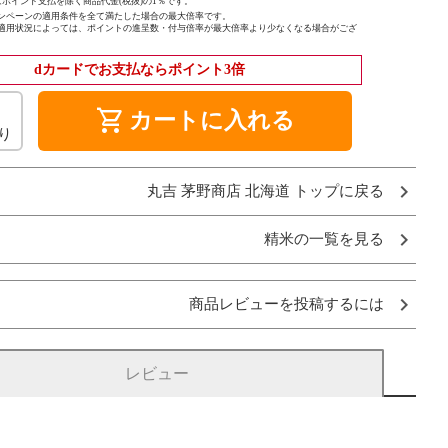
ポイント支払を除く商品代金(税抜)の1％です。
ンペーンの適用条件を全て満たした場合の最大倍率です。
適用状況によっては、ポイントの進呈数・付与倍率が最大倍率より少なくなる場合がござ
dカードでお支払ならポイント3倍
shopping_cart
カートに入れる
り
丸吉 茅野商店 北海道 トップに戻る
精米の一覧を見る
商品レビューを投稿するには
レビュー