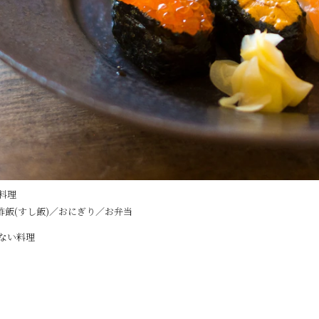
料理
酢飯(すし飯)／おにぎり／お弁当
くない料理