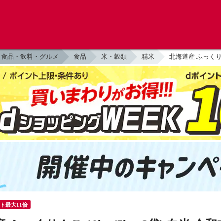
食品・飲料・グルメ
食品
米・穀類
精米
北海道産 ふっくりん
ント最大11倍