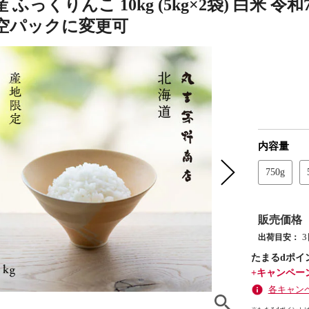
 ふっくりんこ 10kg (5kg×2袋) 白米 
空パックに変更可
内容量
750g
販売価格
出荷目安：
たまるdポイ
+キャンペー
各キャン