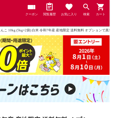
クーポン
閲覧履歴
お気に入り
検索
カート
こ 10kg (5kg×2袋) 白米 令和7年産 産地限定 送料無料 オプションで真空