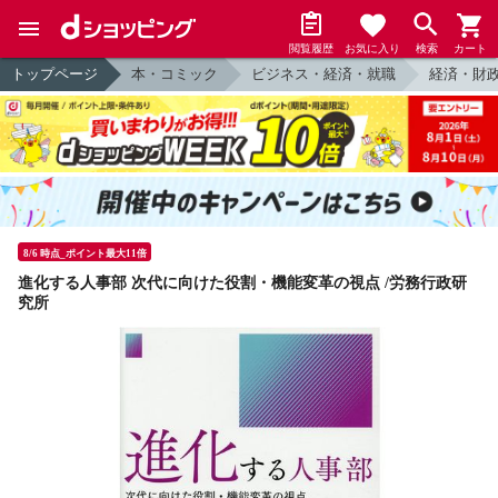
閲覧履歴
お気に入り
検索
カート
トップページ
本・コミック
ビジネス・経済・就職
経済・財
8/6 時点_ポイント最大11倍
進化する人事部 次代に向けた役割・機能変革の視点 /労務行政研
究所