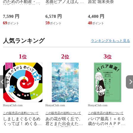
のための不動産・建
名曲ピアノえほん 新
原宏 堀未央奈
設取引の法律実務 売
装版 /はっとりなな
買、賃貸借、媒介、
み かいちとおる カ
開発、設計・監理、
ワシマミワコ
7,590 円
6,578 円
4,400 円
4
建設請負 第２版 /富
69
59
40
3
田裕 小里佳嵩
人気ランキング
ランキングをもっと見る
1
2
3
位
位
位
HonyaClub.com
HonyaClub.com
HonyaClub.com
H
この販売店の送料について
この販売店の送料について
この販売店の送料について
しましまぐるぐるめ
あの花が咲く丘で、
ババア最高！＋６０
くってぱ！ めくるし
君とまた出会えた
歳からのＨＡＰＰＹ
かけえほん /かしわ
ら。 /汐見夏衛
おしゃれ /地曳いく