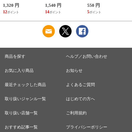
らあきお
子 槇村さとる
1,320 円
1,540 円
550 円
7
12
14
5
6
商品を探す
ヘルプ／お問い合わせ
お気に入り商品
お知らせ
最近チェックした商品
よくあるご質問
取り扱いジャンル一覧
はじめての方へ
取り扱い店舗一覧
ご利用規約
おすすめ記事一覧
プライバシーポリシー