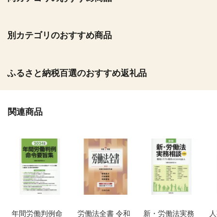
別カテゴリのおすすめ商品
ふるさと納税百選のおすすめ返礼品
関連商品
年間労働判例命
労働法全書 令和
新・労働法実務
人