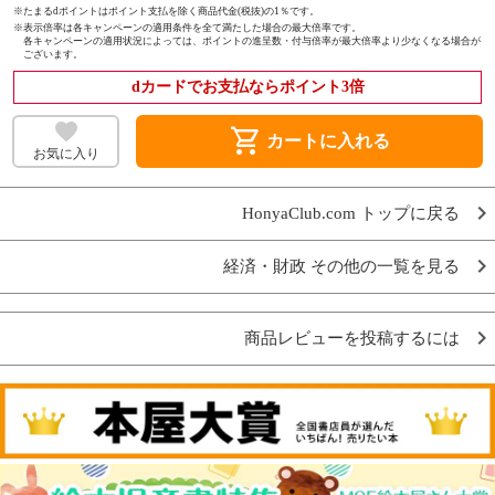
※たまるdポイントはポイント支払を除く商品代金(税抜)の1％です。
※
表示倍率は各キャンペーンの適用条件を全て満たした場合の最大倍率です。
各キャンペーンの適用状況によっては、ポイントの進呈数・付与倍率が最大倍率より少なくなる場合が
ございます。
dカードでお支払ならポイント3倍
shopping_cart
カートに入れる
お気に入り
HonyaClub.com トップに戻る
経済・財政 その他の一覧を見る
商品レビューを投稿するには