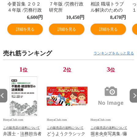
令要旨集 ２０２
７年版 /労務行政
相談 職場トラブ
っ
４年版 /労務行政
研究所
ル解決のための
１
研究所
Ｑ＆Ａ 新版（第
識
6,600
円
10,450
円
8,470
円
４版） /労務行政
え
研究所
の
詳細を見る
詳細を見る
詳細を見る
労
売れ筋ランキング
ランキングをもっと見る
1
2
3
位
位
位
HonyaClub.com
HonyaClub.com
HonyaClub.com
H
この販売店の送料について
この販売店の送料について
この販売店の送料について
弁護士・法務担当者
どうようクラシック
堀未央奈写真集 /藤