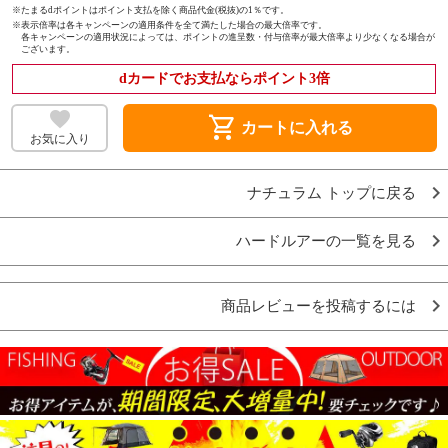
※たまるdポイントはポイント支払を除く商品代金(税抜)の1％です。
※
表示倍率は各キャンペーンの適用条件を全て満たした場合の最大倍率です。
各キャンペーンの適用状況によっては、ポイントの進呈数・付与倍率が最大倍率より少なくなる場合が
ございます。
dカードでお支払ならポイント3倍
shopping_cart
カートに入れる
お気に入り
ナチュラム トップに戻る
ハードルアーの一覧を見る
商品レビューを投稿するには