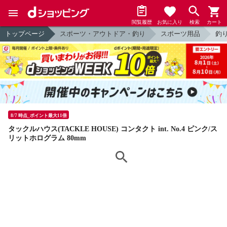
閲覧履歴
お気に入り
検索
カート
トップページ
スポーツ・アウトドア・釣り
スポーツ用品
釣
8/7 時点_ポイント最大11倍
タックルハウス(TACKLE HOUSE) コンタクト int. No.4 ピンク/ス
リットホログラム 80mm