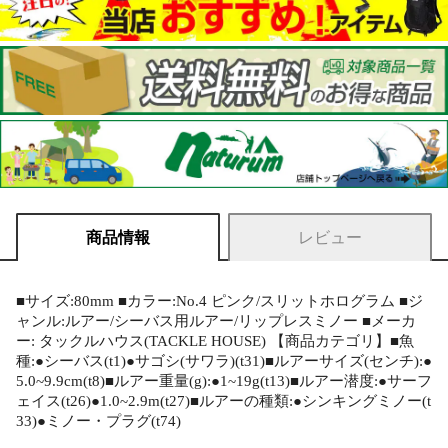
商品情報
レビュー
■サイズ:80mm ■カラー:No.4 ピンク/スリットホログラム ■ジ
ャンル:ルアー/シーバス用ルアー/リップレスミノー ■メーカ
ー: タックルハウス(TACKLE HOUSE) 【商品カテゴリ】■魚
種:●シーバス(t1)●サゴシ(サワラ)(t31)■ルアーサイズ(センチ):●
5.0~9.9cm(t8)■ルアー重量(g):●1~19g(t13)■ルアー潜度:●サーフ
ェイス(t26)●1.0~2.9m(t27)■ルアーの種類:●シンキングミノー(t
33)●ミノー・プラグ(t74)