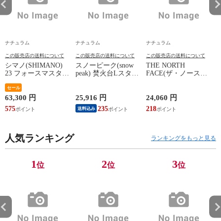
ナチュラム
ナチュラム
ナチュラム
この販売店の送料について
この販売店の送料について
この販売店の送料について
シマノ(SHIMANO)
スノーピーク(snow
THE NORTH
23 フォースマスター
peak) 焚火台Lスター
FACE(ザ・ノース・
600DH
ターセット L
フェイス) ティーア
セール
ールロケット ブラッ
3
ク(K) M
63,300 円
25,916 円
24,060 円
2
575
235
218
送料込み
人気ランキング
ランキングをもっと見る
1
2
3
位
位
位