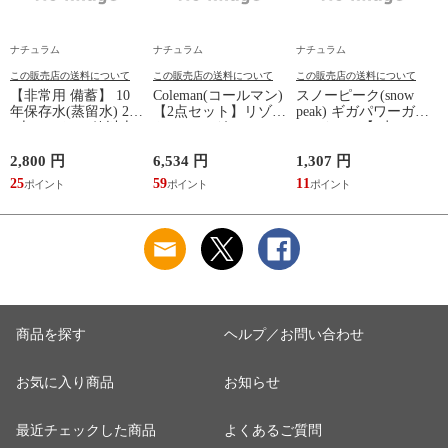
ナチュラム
ナチュラム
ナチュラム
この販売店の送料について
この販売店の送料について
この販売店の送料について
【非常用 備蓄】 10
Coleman(コールマン)
スノーピーク(snow
T
年保存水(蒸留水) 2l
【2点セット】リゾー
peak) ギガパワーガス
6本セット(31箱以上
トチェア グレージュ
250イソ×2【2点セッ
はメーカー直送)
ト】
2L×6本 1箱
ク
2,800 円
6,534 円
1,307 円
1
25
59
11
9
商品を探す
ヘルプ／お問い合わせ
お気に入り商品
お知らせ
最近チェックした商品
よくあるご質問