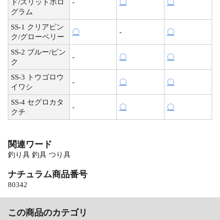
ド/スリットホロ
-
〇
〇
グラム
SS-1 クリアピン
〇
-
〇
ク/グローベリー
SS-2 ブルー/ピン
-
〇
〇
ク
SS-3 トウゴロウ
-
〇
〇
イワシ
SS-4 セグロカタ
-
〇
〇
クチ
関連ワード
釣り具 釣具 つり具
ナチュラム商品番号
80342
この商品のカテゴリ