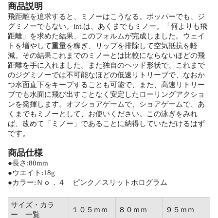
商品説明
飛距離を追求すると、ミノーはこうなる。ポッパーでも、ジ
グミノーでもない。int.は、あくまでもミノー。「何よりも飛
距離」を求めた結果、このフォルムが完成しました。ウェイ
トを増やして重量を稼ぎ、リップを排除して空気抵抗を軽
減。その結果これまでのミノーとは比較にならないほどの飛
距離を手に入れました。また独自のヘッド形状で、これまで
のジグミノーでは不可能なほどの低速リトリーブで、なおか
つ水面直下をキープすることも可能で、また、高速リトリー
ブでも水面に飛び出すことなく安定したローリングアクショ
ンを発揮します。オフショアゲームで、ショアゲームで、あ
くまでもミノーとして、お使いください。この泳ぎをみれ
ば、改めて「ミノー」であることに納得していただけるはず
です。
商品仕様
●長さ:80mm
●ウエイト:18g
●カラー:Ｎｏ．４ ピンク／スリットホログラム
サイズ・カラ
１０５ｍｍ
８０ｍｍ
９５ｍｍ
ー 一覧