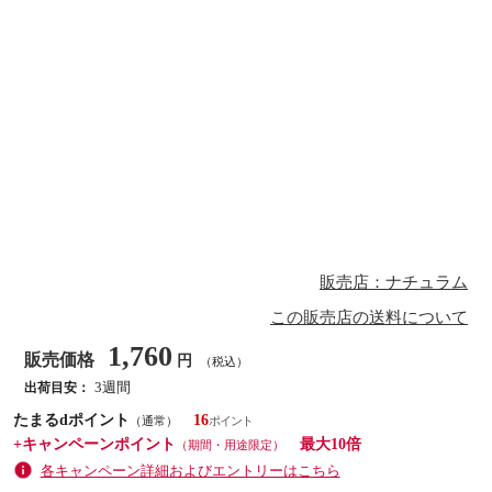
販売店：ナチュラム
この販売店の送料について
1,760
販売価格
円
（税込）
3週間
出荷目安：
たまるdポイント
16
（通常）
+キャンペーンポイント
最大10倍
（期間・用途限定）
各キャンペーン詳細およびエントリーはこちら