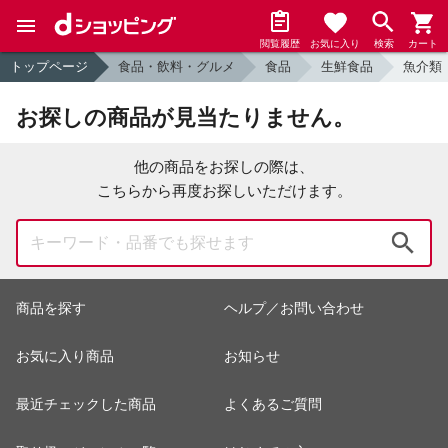
閲覧履歴
お気に入り
検索
カート
トップページ
食品・飲料・グルメ
食品
生鮮食品
魚介類
お探しの商品が見当たりません。
他の商品をお探しの際は、
こちらから再度お探しいただけます。
検索
商品を探す
ヘルプ／お問い合わせ
お気に入り商品
お知らせ
最近チェックした商品
よくあるご質問