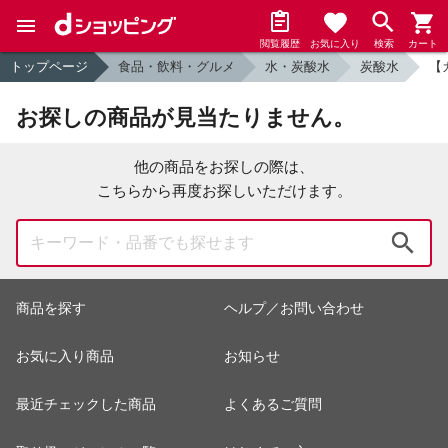
閲覧履歴
お気に入り
検索
カート
トップページ
食品・飲料・グルメ
水・炭酸水
炭酸水
【
お探しの商品が見当たりません。
他の商品をお探しの際は、
こちらから再度お探しいただけます。
検索
商品を探す
ヘルプ／お問い合わせ
お気に入り商品
お知らせ
最近チェックした商品
よくあるご質問