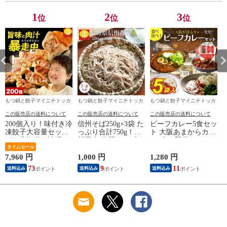
1
2
3
位
位
位
もつ鍋と餃子マイニチトッカ
もつ鍋と餃子マイニチトッカ
もつ鍋と餃子マイニチトッカ
この販売店の送料について
この販売店の送料について
この販売店の送料について
200個入り！味付き冷
信州そば250g×3袋 た
ビーフカレー5食セッ
凍餃子大容量セット
っぷり合計750g！信
ト 大阪あまからカレ
〈※北海道・沖縄・
州蕎麦 乾麺タイプ
ー3食＋野菜たっぷり
東北6県：追加送料必
タイムセール
カレー2食
要〉
7,960 円
1,000 円
1,280 円
7
73
9
11
送料込み
送料込み
送料込み