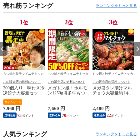
売れ筋ランキング
ランキングをもっと見る
1
2
3
位
位
位
もつ鍋と餃子マイニチトッカ
もつ鍋と餃子マイニチトッカ
もつ鍋と餃子マイニチトッカ
この販売店の送料について
この販売店の送料について
この販売店の送料について
200個入り！味付き冷
メガトン級！ホルモ
メガ盛タレ漬けマル
凍餃子大容量セット
ン1250g博多牛もつ鍋
チョウ大容量約1キ
〈※北海道・沖縄・
8-10人前セット にん
ロ！焼肉用セット
東北6県：追加送料必
タイムセール
にく醤油味スープ付
要〉
き〈※北海道・沖
7,960 円
7,660 円
2,480 円
3
縄・東北6県：追加送
73
70
22
送料込み
送料込み
送料込み
料必要〉
人気ランキング
ランキングをもっと見る