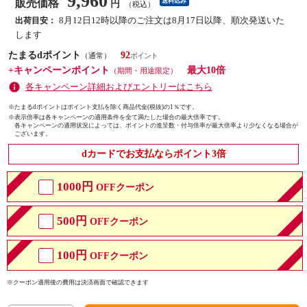
9,960
販売価格
送料込み
円
（税込）
8月12日12時以降のご注文は8月17日以降、順次発送いた
出荷目安：
します
たまるdポイント
92
（通常）
+キャンペーンポイント
最大10倍
（期間・用途限定）
各キャンペーン詳細およびエントリーはこちら
※たまるdポイントはポイント支払を除く商品代金(税抜)の1％です。
※
表示倍率は各キャンペーンの適用条件を全て満たした場合の最大倍率です。
各キャンペーンの適用状況によっては、ポイントの進呈数・付与倍率が最大倍率より少なくなる場合が
ございます。
dカードでお支払ならポイント3倍
1000円
OFFクーポン
500円
OFFクーポン
100円
OFFクーポン
※クーポン適用後の費用は決済画面で確認できます