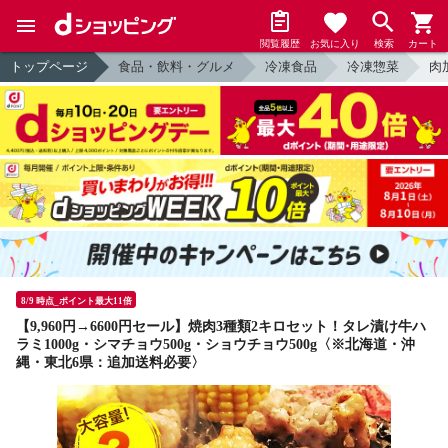
閲覧履歴
お気に入り
検索
カート
トップページ
食品・飲料・グルメ
冷凍食品
冷凍惣菜
肉
8/9 時点_ポイント最大11倍
【9,960円→6600円セール】焼肉3種類2キロセット！タレ漬け牛ハ
ラミ1000g・シマチョウ500g・ショウチョウ500g〈※北海道・沖
縄・東北6県：追加送料必要〉