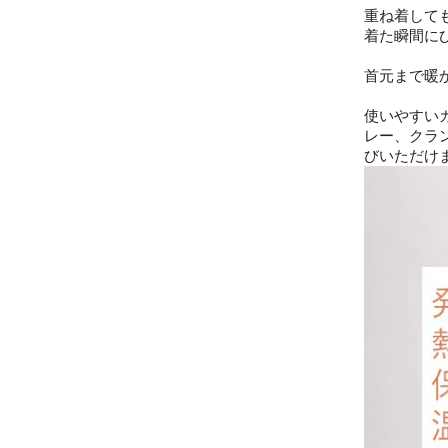
重ね着して
着た瞬間に
首元まで暖
使いやすい
レー、クラ
びいただけ