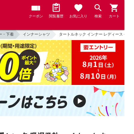
クーポン
閲覧履歴
お気に入り
検索
カート
ー・下着
インナーシャツ
タートルネック インナー レディース 長袖