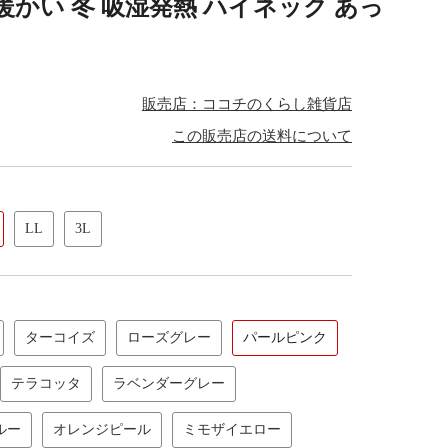
暖かい 冬 吸湿発熱 ハイネック あっ
販売店：ココチのくらし雑貨店
この販売店の送料について
LL
3L
ターコイズ
ローズグレー
パールピンク
テラコッタ
ラベンダーグレー
ルー
オレンジピール
ミモザイエロー