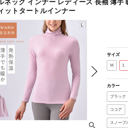
ネック インナー レディース 長袖 薄手 
ィットタートルインナー
サイズ
M
L
カラー
ブラック
ココア
スノーブ