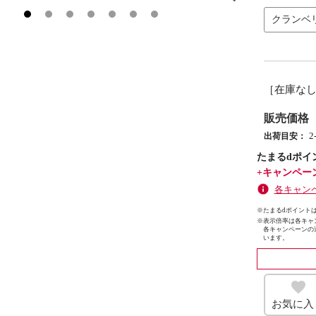
クランベ
［在庫な
販売価格
出荷目安：
たまるdポイ
+キャンペー
各キャン
※たまるdポイントは
※
表示倍率は各キャ
各キャンペーンの
います。
お気に入