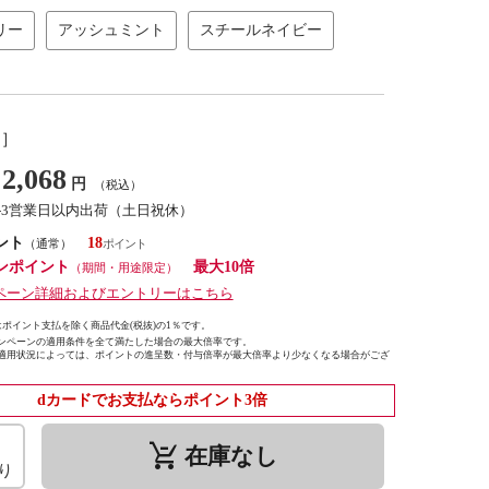
リー
アッシュミント
スチールネイビー
し］
2,068
円
（税込）
2-3営業日以内出荷（土日祝休）
ント
18
（通常）
ンポイント
最大10倍
（期間・用途限定）
ペーン詳細およびエントリーはこちら
ポイント支払を除く商品代金(税抜)の1％です。
ンペーンの適用条件を全て満たした場合の最大倍率です。
適用状況によっては、ポイントの進呈数・付与倍率が最大倍率より少なくなる場合がござ
dカードでお支払ならポイント3倍
remove_shopping_cart
在庫なし
り