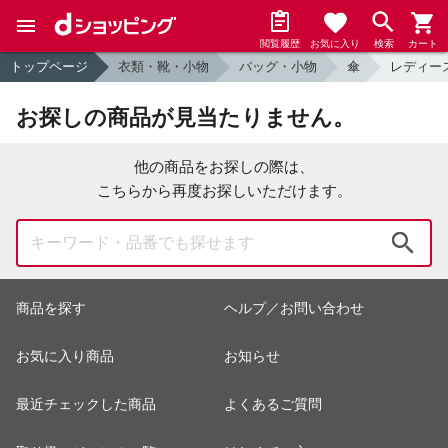
閲覧履歴
お気に入り
検索
カート
トップページ
衣類・靴・小物
バッグ・小物
傘
レディー
お探しの商品が見当たりません。
他の商品をお探しの際は、
こちらから再度お探しいただけます。
検索
商品を探す
ヘルプ／お問い合わせ
お気に入り商品
お知らせ
最近チェックした商品
よくあるご質問