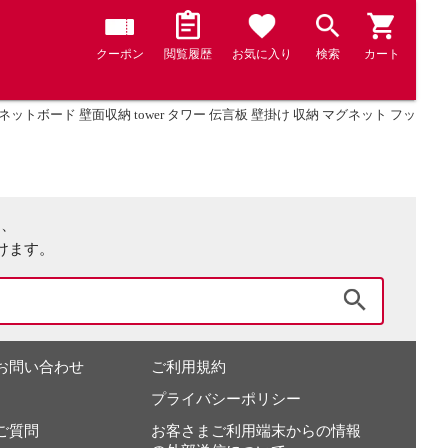
クーポン
閲覧履歴
お気に入り
検索
カート
ネットボード 壁面収納 tower タワー 伝言板 壁掛け 収納 マグネット フック付
は、
けます。
検索
お問い合わせ
ご利用規約
プライバシーポリシー
ご質問
お客さまご利用端末からの情報