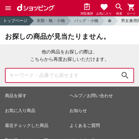
閲覧履歴
お気に入り
検索
カート
トップページ
衣類・靴・小物
バッグ・小物
傘
男女兼用
お探しの商品が見当たりません。
他の商品をお探しの際は、
こちらから再度お探しいただけます。
検索
商品を探す
ヘルプ／お問い合わせ
お気に入り商品
お知らせ
最近チェックした商品
よくあるご質問