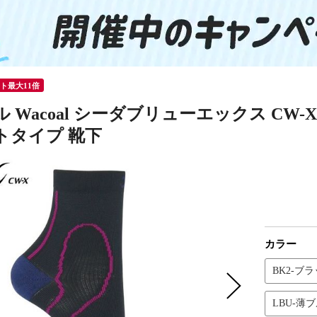
ント最大11倍
 Wacoal シーダブリューエックス CW-
トタイプ 靴下
カラー
BK2-ブラ
LBU-薄