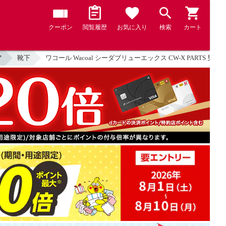
クーポン
閲覧履歴
お気に入り
検索
カート
ア
靴下
ワコール Wacoal シーダブリューエックス CW-X PARTS