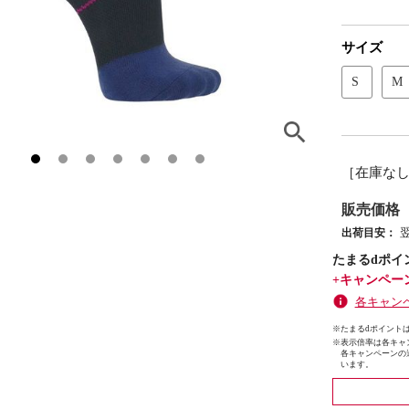
サイズ
S
M
［在庫な
販売価格
出荷目安：
たまるdポイ
+キャンペー
各キャン
※たまるdポイントは
※
表示倍率は各キャ
各キャンペーンの
います。