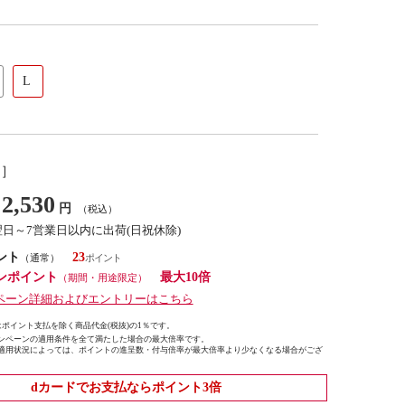
L
し］
2,530
円
（税込）
翌日～7営業日以内に出荷(日祝休除)
ント
23
（通常）
ンポイント
最大10倍
（期間・用途限定）
ペーン詳細およびエントリーはこちら
ポイント支払を除く商品代金(税抜)の1％です。
ンペーンの適用条件を全て満たした場合の最大倍率です。
適用状況によっては、ポイントの進呈数・付与倍率が最大倍率より少なくなる場合がござ
dカードでお支払ならポイント3倍