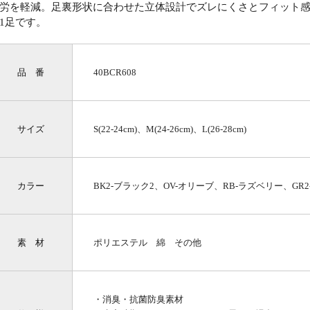
労を軽減。足裏形状に合わせた立体設計でズレにくさとフィット
1足です。
品 番
40BCR608
サイズ
S(22-24cm)、M(24-26cm)、L(26-28cm)
カラー
BK2-ブラック2、OV-オリーブ、RB-ラズベリー、GR
素 材
ポリエステル 綿 その他
・消臭・抗菌防臭素材