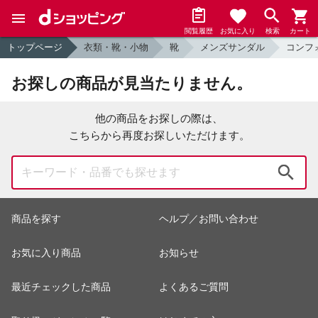
閲覧履歴
お気に入り
検索
カート
トップページ
衣類・靴・小物
靴
メンズサンダル
コンフ
お探しの商品が見当たりません。
他の商品をお探しの際は、
こちらから再度お探しいただけます。
検索
商品を探す
ヘルプ／お問い合わせ
お気に入り商品
お知らせ
最近チェックした商品
よくあるご質問