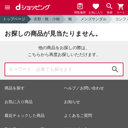
閲覧履歴
お気に入り
検索
カート
トップページ
衣類・靴・小物
靴
メンズサンダル
コンフ
お探しの商品が見当たりません。
他の商品をお探しの際は、
こちらから再度お探しいただけます。
検索
商品を探す
ヘルプ／お問い合わせ
お気に入り商品
お知らせ
最近チェックした商品
よくあるご質問