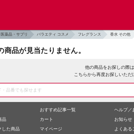
医薬品・サプリ
バラエティ コスメ
フレグランス
香水 その他
の商品が見当たりません。
他の商品をお探しの際
こちらから再度お探しいただ
おすすめ記事一覧
ヘルプ／
商品
カート
お知らせ
クした商品
マイページ
よくある