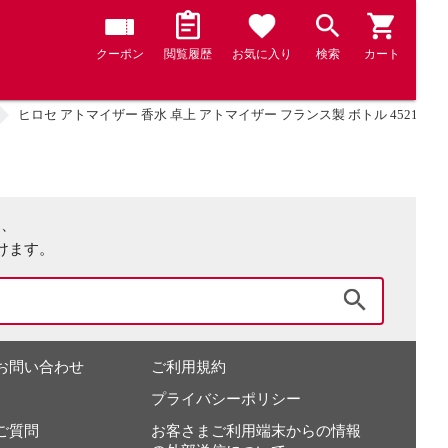
クーポン
閲覧履歴
お気に入り
検索
カート
ヒロセ アトマイザー 香水 卓上 アトマイザー フランス製 ボトル 45213 (タクジョ
は、
けます。
検索
お問い合わせ
ご利用規約
プライバシーポリシー
ご質問
お客さまご利用端末からの情報