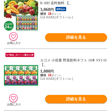
R-30H 送料無料 【_
3,068
円
送料込み
28
Gift HARE[ギフトハレ]
詳細を見る
8/7時点_ポイント最大11倍
カゴメ 小容量 野菜飲料ギフト 10本 SYJ-10
【_
1,080
円
10
Gift HARE[ギフトハレ]
詳細を見る