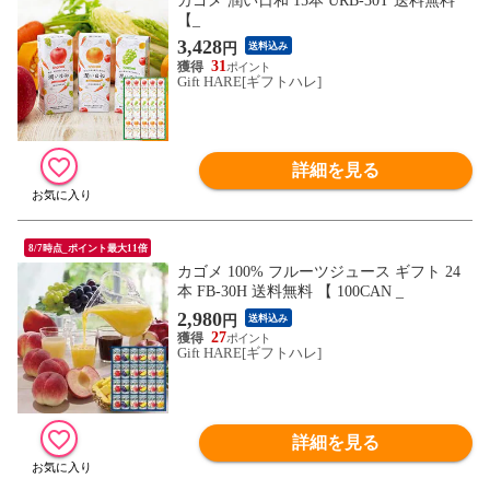
カゴメ 潤い日和 15本 URB-30T 送料無料
【_
3,428
円
送料込み
31
Gift HARE[ギフトハレ]
詳細を見る
8/7時点_ポイント最大11倍
カゴメ 100% フルーツジュース ギフト 24
本 FB-30H 送料無料 【 100CAN _
2,980
円
送料込み
27
Gift HARE[ギフトハレ]
詳細を見る