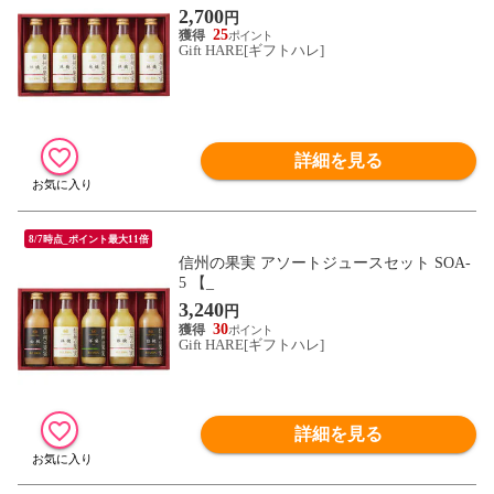
2,700
円
25
Gift HARE[ギフトハレ]
詳細を見る
8/7時点_ポイント最大11倍
信州の果実 アソートジュースセット SOA-
5 【_
3,240
円
30
Gift HARE[ギフトハレ]
詳細を見る