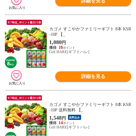
詳細を見る
8/7時点_ポイント最大11倍
カゴメ すこやかファミリーギフト 8本 KSR
-10P 【_
1,080
円
10
Gift HARE[ギフトハレ]
詳細を見る
8/7時点_ポイント最大11倍
カゴメ すこやかファミリーギフト 8本 KSR
-10P 送料無料 【_
1,548
円
送料込み
14
Gift HARE[ギフトハレ]