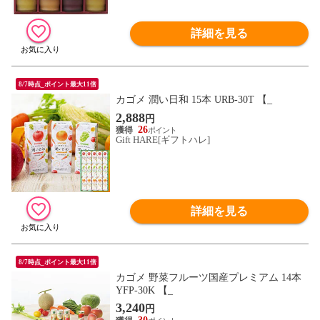
詳細を見る
8/7時点_ポイント最大11倍
カゴメ 潤い日和 15本 URB-30T 【_
2,888
円
26
Gift HARE[ギフトハレ]
詳細を見る
8/7時点_ポイント最大11倍
カゴメ 野菜フルーツ国産プレミアム 14本
YFP-30K 【_
3,240
円