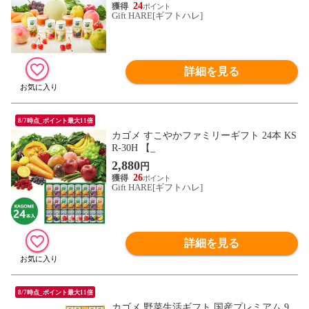
24
Gift HARE[ギフトハレ]
詳細を見る
8/7時点_ポイント最大11倍
カゴメ すこやかファミリーギフト 24本 KS
R-30H 【_
2,880
円
26
Gift HARE[ギフトハレ]
詳細を見る
8/7時点_ポイント最大11倍
カゴメ 野菜生活ギフト 国産プレミアム 9