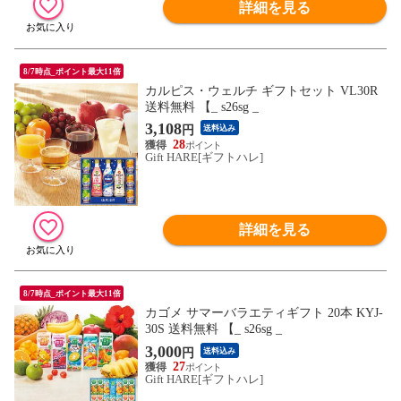
詳細を見る
8/7時点_ポイント最大11倍
カルピス・ウェルチ ギフトセット VL30R
送料無料 【_ s26sg _
3,108
円
送料込み
28
Gift HARE[ギフトハレ]
詳細を見る
8/7時点_ポイント最大11倍
カゴメ サマーバラエティギフト 20本 KYJ-
30S 送料無料 【_ s26sg _
3,000
円
送料込み
27
Gift HARE[ギフトハレ]