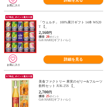
詳細を見る
8/7時点_ポイント最大11倍
「ウェルチ」 100%果汁ギフト 14本 WS20
T 【_
2,160
円
20
Gift HARE[ギフトハレ]
詳細を見る
8/7時点_ポイント最大11倍
美食ファクトリー 果実のゼリー&フルーツ
飲料セット JUK-25S 【_
2,700
円
25
Gift HARE[ギフトハレ]