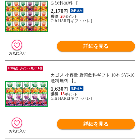
G 送料無料 【_
2,170
円
送料込み
20
Gift HARE[ギフトハレ]
詳細を見る
8/7時点_ポイント最大11倍
カゴメ 小容量 野菜飲料ギフト 10本 SYJ-10
送料無料 【_
1,630
円
送料込み
15
Gift HARE[ギフトハレ]
詳細を見る