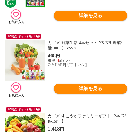
詳細を見る
8/7時点_ポイント最大11倍
カゴメ 野菜生活 4本セット YS-KH 野菜生
活100 【_ xSSN _
468
円
4
Gift HARE[ギフトハレ]
詳細を見る
8/7時点_ポイント最大11倍
カゴメ すこやかファミリーギフト 12本 KS
R-15P 【_
1,418
円