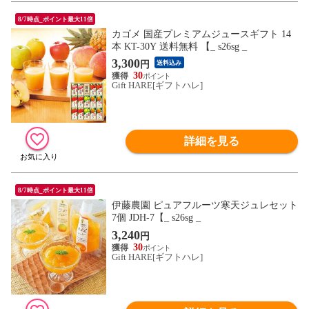
8/7時点_ポイント最大11倍
カゴメ 国産プレミアムジュースギフト 14
本 KT-30Y 送料無料 【_ s26sg _
3,300
円
送料込み
30
Gift HARE[ギフトハレ]
詳細を見る
8/7時点_ポイント最大11倍
伊藤農園 ピュアフルーツ寒天ジュレセット
7個 JDH-7【_ s26sg _
3,240
円
30
Gift HARE[ギフトハレ]