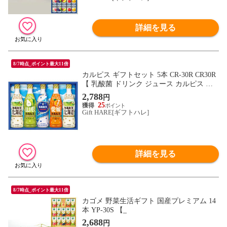
詳細を見る
8/7時点_ポイント最大11倍
カルピス ギフトセット 5本 CR-30R CR30R
【 乳酸菌 ドリンク ジュース カルピス ア
ソート 】【_
2,788
円
25
Gift HARE[ギフトハレ]
詳細を見る
8/7時点_ポイント最大11倍
カゴメ 野菜生活ギフト 国産プレミアム 14
本 YP-30S 【_
2,688
円