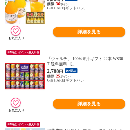
【_
36
Gift HARE[ギフトハレ]
詳細を見る
8/7時点_ポイント最大11倍
「ウェルチ」 100%果汁ギフト 22本 WS30
T 送料無料 【_
2,788
円
送料込み
25
Gift HARE[ギフトハレ]
詳細を見る
8/7時点_ポイント最大11倍