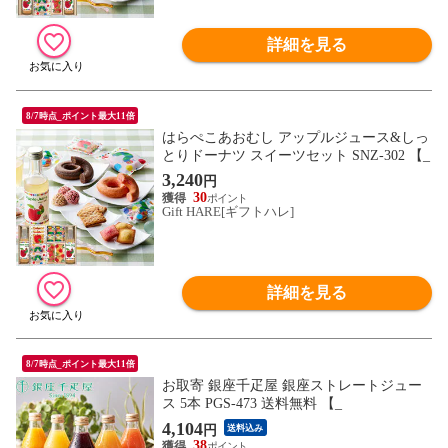
詳細を見る
8/7時点_ポイント最大11倍
はらぺこあおむし アップルジュース&しっ
とりドーナツ スイーツセット SNZ-302 【_
3,240
円
30
Gift HARE[ギフトハレ]
詳細を見る
8/7時点_ポイント最大11倍
お取寄 銀座千疋屋 銀座ストレートジュー
ス 5本 PGS-473 送料無料 【_
4,104
円
送料込み
38