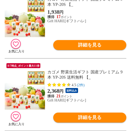
本 YP-20S 【_
1,938
円
17
Gift HARE[ギフトハレ]
詳細を見る
8/7時点_ポイント最大11倍
カゴメ 野菜生活ギフト 国産プレミアム 9
本 YP-20S 送料無料 【_
4.5
(2件)
2,368
円
送料込み
21
Gift HARE[ギフトハレ]
詳細を見る