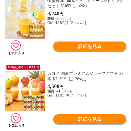
伊藤農園 100％ピュアジュース&ドリンク
セット V-052【_ s26sg _
3,240
円
30
Gift HARE[ギフトハレ]
詳細を見る
8/7時点_ポイント最大11倍
カゴメ 国産プレミアムジュースギフト 22
本 KT-50Y【_ s26sg _
4,508
円
41
Gift HARE[ギフトハレ]
詳細を見る