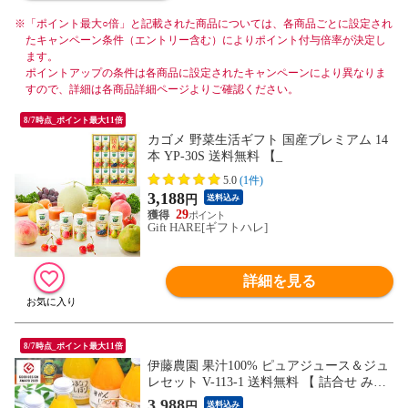
※
「ポイント最大○倍」と記載された商品については、各商品ごとに設定され
たキャンペーン条件（エントリー含む）によりポイント付与倍率が決定し
ます。
ポイントアップの条件は各商品に設定されたキャンペーンにより異なりま
すので、詳細は各商品詳細ページよりご確認ください。
8/7時点_ポイント最大11倍
カゴメ 野菜生活ギフト 国産プレミアム 14
本 YP-30S 送料無料 【_
5.0
(1件)
3,188
円
送料込み
29
Gift HARE[ギフトハレ]
詳細を見る
8/7時点_ポイント最大11倍
伊藤農園 果汁100% ピュアジュース＆ジュ
レセット V-113-1 送料無料 【 詰合せ みか
んジュース オレンジジュース ゼリー 】
3,988
円
送料込み