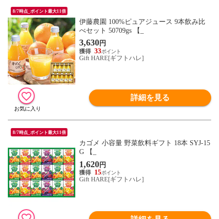
8/7時点_ポイント最大11倍
伊藤農園 100%ピュアジュース 9本飲み比
べセット 50709gs 【_
3,630
円
33
Gift HARE[ギフトハレ]
詳細を見る
8/7時点_ポイント最大11倍
カゴメ 小容量 野菜飲料ギフト 18本 SYJ-15
G 【_
1,620
円
15
Gift HARE[ギフトハレ]