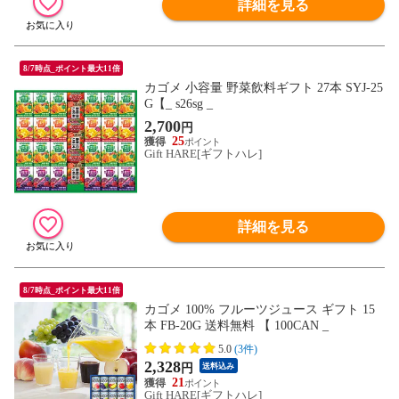
詳細を見る
8/7時点_ポイント最大11倍
カゴメ 小容量 野菜飲料ギフト 27本 SYJ-25
G【_ s26sg _
2,700
円
25
Gift HARE[ギフトハレ]
詳細を見る
8/7時点_ポイント最大11倍
カゴメ 100% フルーツジュース ギフト 15
本 FB-20G 送料無料 【 100CAN _
5.0
(3件)
2,328
円
送料込み
21
Gift HARE[ギフトハレ]