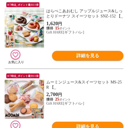
8/7時点_ポイント最大11倍
はらぺこあおむし アップルジュース&しっ
とりドーナツ スイーツセット SNZ-152 【_
1,620
円
15
Gift HARE[ギフトハレ]
詳細を見る
8/7時点_ポイント最大11倍
ムーミンジュース&スイーツセット MS-25
R 【_
2,700
円
25
Gift HARE[ギフトハレ]
詳細を見る