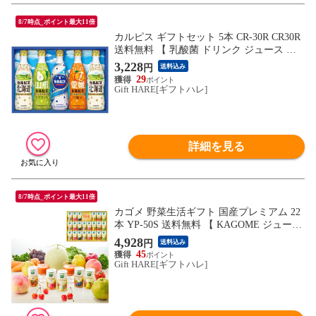
8/7時点_ポイント最大11倍
カルピス ギフトセット 5本 CR-30R CR30R
送料無料 【 乳酸菌 ドリンク ジュース カ
ルピス アソート 】【_
3,228
円
送料込み
29
Gift HARE[ギフトハレ]
詳細を見る
8/7時点_ポイント最大11倍
カゴメ 野菜生活ギフト 国産プレミアム 22
本 YP-50S 送料無料 【 KAGOME ジュース
詰め合わせ 】【_
4,928
円
送料込み
45
Gift HARE[ギフトハレ]