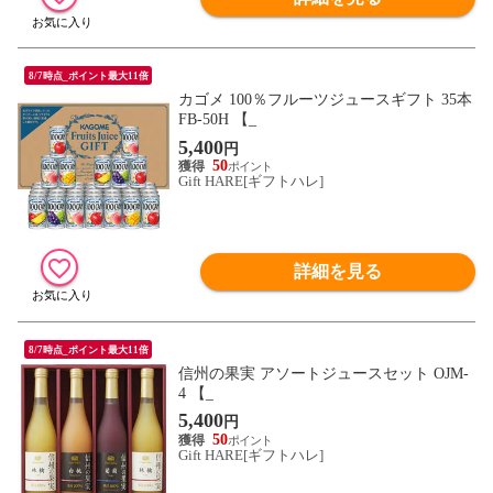
8/7時点_ポイント最大11倍
カゴメ 100％フルーツジュースギフト 35本
FB-50H 【_
5,400
円
50
Gift HARE[ギフトハレ]
詳細を見る
8/7時点_ポイント最大11倍
信州の果実 アソートジュースセット OJM-
4 【_
5,400
円
50
Gift HARE[ギフトハレ]