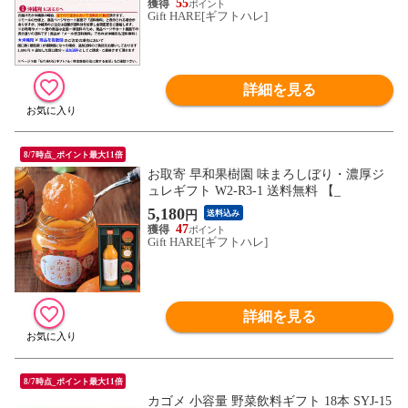
55
Gift HARE[ギフトハレ]
詳細を見る
8/7時点_ポイント最大11倍
お取寄 早和果樹園 味まろしぼり・濃厚ジ
ュレギフト W2-R3-1 送料無料 【_
5,180
円
送料込み
47
Gift HARE[ギフトハレ]
詳細を見る
8/7時点_ポイント最大11倍
カゴメ 小容量 野菜飲料ギフト 18本 SYJ-15