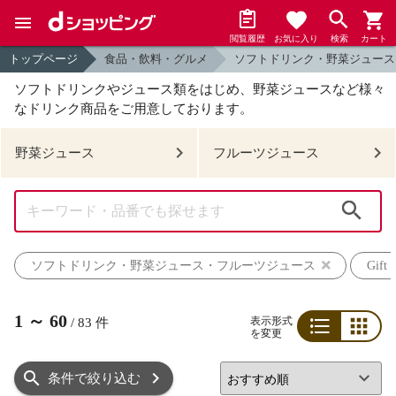
閲覧履歴
お気に入り
検索
カート
トップページ
食品・飲料・グルメ
ソフトドリンク・野菜ジュース
ソフトドリンクやジュース類をはじめ、野菜ジュースなど様々
なドリンク商品をご用意しております。
野菜ジュース
フルーツジュース
検索
ソフトドリンク・野菜ジュース・フルーツジュース
Gif
1
～
60
表示形式
/
83
件
を変更
リスト
グリッド
条件で絞り込む