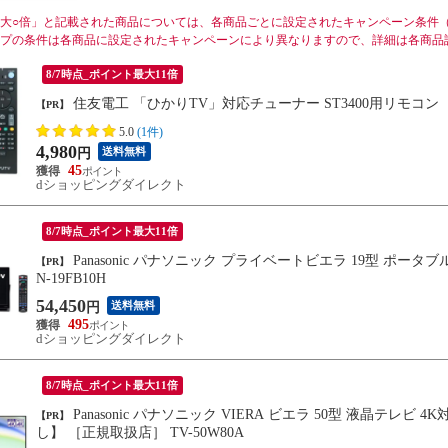
大○倍」と記載された商品については、各商品ごとに設定されたキャンペーン条件
プの条件は各商品に設定されたキャンペーンにより異なりますので、詳細は各商品
8/7時点_ポイント最大11倍
住友電工 「ひかりTV」対応チューナー ST3400用リモコン
【PR】
5.0
(1件)
4,980
送料無料
円
45
dショッピングダイレクト
8/7時点_ポイント最大11倍
Panasonic パナソニック プライベートビエラ 19型 ポータブル液晶テレビ ネット動画対応 Youtube Netflix [正規取扱店］ U
【PR】
N-19FB10H
54,450
送料無料
円
495
dショッピングダイレクト
8/7時点_ポイント最大11倍
Panasonic パナソニック VIERA ビエラ 50型 液晶テレビ 4K対応 W80A Fire TV Youtube Netflix【配送のみ 設置なし 軒先渡
【PR】
し】 ［正規取扱店］ TV-50W80A