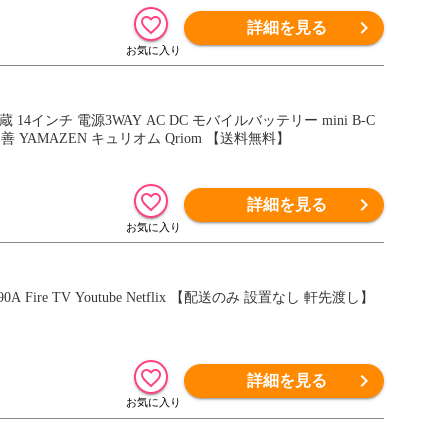
詳細を見る
ASカード付属 PTV-DVD140C サブモニター 在宅 持ち運び 車内 山善 YAMAZEN キュリオム Qriom 【送料無料】
詳細を見る
A Fire TV Youtube Netflix 【配送のみ 設置なし 軒先渡し】
詳細を見る