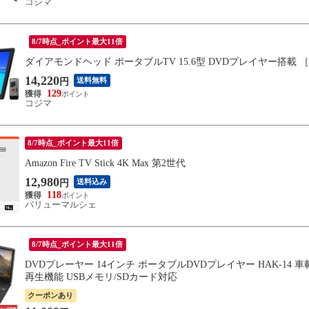
コジマ
8/7時点_ポイント最大11倍
ダイアモンドヘッド ポータブルTV 15.6型 DVDプレイヤー搭載 ［15V型
14,220
送料無料
円
129
コジマ
8/7時点_ポイント最大11倍
Amazon Fire TV Stick 4K Max 第2世代
12,980
送料込み
円
118
バリューマルシェ
8/7時点_ポイント最大11倍
DVDプレーヤー 14インチ ポータブルDVDプレイヤー HAK-14
再生機能 USBメモリ/SDカード対応
クーポンあり