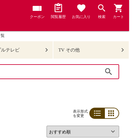
クーポン
閲覧履歴
お気に入り
検索
カート
一覧
ブルテレビ
TV その他
検索
表示形式
を変更
リスト
グリッド