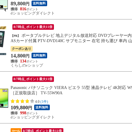
89,800
送料無料
円
816
dショッピングダイレクト
8/7時点_ポイント最大11倍
ポータブルテレビ 地上デジタル放送対応 DVDプレーヤー内蔵 14インチ 電源3WAY AC DC モバイルバッテリー mini B-C
【PR】
クーポンあり
14,800
送料無料
円
134
くらしのeショップ
8/7時点_ポイント最大11倍
Panasonic パナソニック VIERA ビエラ 55型 液晶テレビ 4K対応 W90
［正規取扱店］ TV-55W90A
4.0
(1件)
109,800
送料無料
円
998
dショッピングダイレクト
セール
8/7時点_ポイント最大11倍