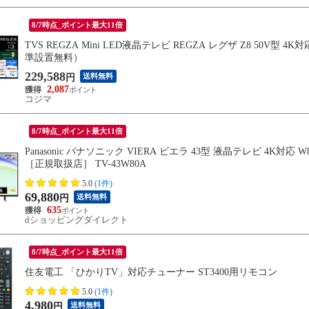
8/7時点_ポイント最大11倍
TVS REGZA Mini LED液晶テレビ REGZA レグザ Z8 50V型 4K対
準設置無料）
229,588
送料無料
円
2,087
コジマ
8/7時点_ポイント最大11倍
Panasonic パナソニック VIERA ビエラ 43型 液晶テレビ 4K対応 W80
［正規取扱店］ TV-43W80A
5.0
(1件)
69,880
送料無料
円
635
dショッピングダイレクト
8/7時点_ポイント最大11倍
住友電工 「ひかりTV」対応チューナー ST3400用リモコン
5.0
(1件)
4,980
送料無料
円