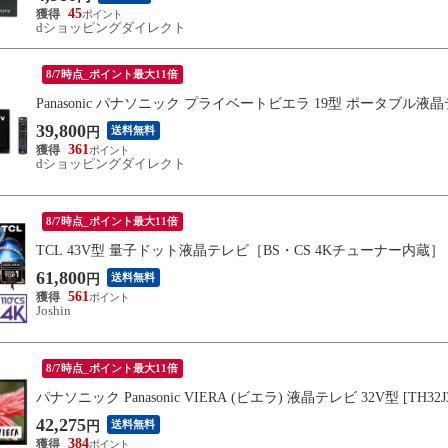
45
dショッピングダイレクト
8/7時点_ポイント最大11倍
Panasonic パナソニック プライベートビエラ 19型 ポータブル液晶テ
39,800
送料無料
円
361
dショッピングダイレクト
8/7時点_ポイント最大11倍
TCL 43V型 量子ドット液晶テレビ［BS・CS 4Kチューナー内蔵］ T
61,800
送料無料
円
561
Joshin
8/7時点_ポイント最大11倍
パナソニック Panasonic VIERA (ビエラ) 液晶テレビ 32V型 [TH32J300
42,275
送料無料
円
384