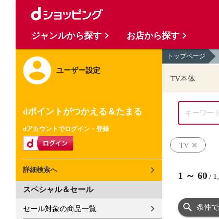
ジャンルから探す
お店から探す
トップページ
ユーザー設定
TV本体
dポイントがつかえる＆たまる
dアカウントでログイン・登録
TV
詳細検索へ
1
～
60
/
1
スペシャル＆セール
条件で
セール対象の商品一覧