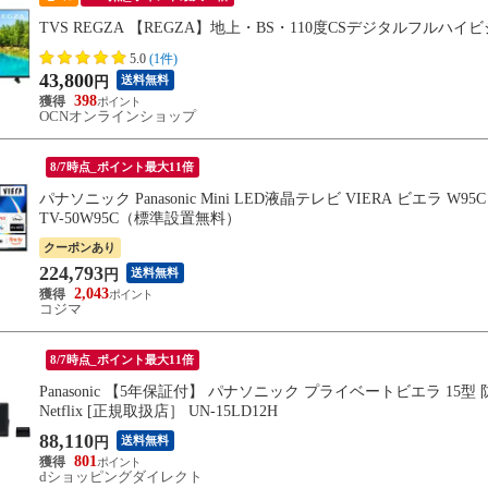
TVS REGZA 【REGZA】地上・BS・110度CSデジタルフルハイビ
5.0
(1件)
43,800
送料無料
円
398
OCNオンラインショップ
8/7時点_ポイント最大11倍
パナソニック Panasonic Mini LED液晶テレビ VIERA ビエラ W95C
TV-50W95C（標準設置無料）
クーポンあり
224,793
送料無料
円
2,043
コジマ
8/7時点_ポイント最大11倍
Panasonic 【5年保証付】 パナソニック プライベートビエラ 15型
Netflix [正規取扱店］ UN-15LD12H
88,110
送料無料
円
801
dショッピングダイレクト