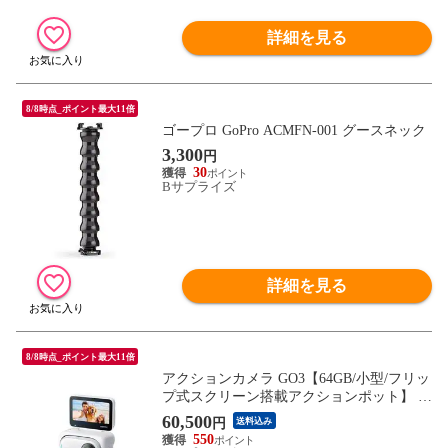
詳細を見る
8/8時点_ポイント最大11倍
ゴープロ GoPro ACMFN-001 グースネック
3,300
円
30
Bサプライズ
詳細を見る
8/8時点_ポイント最大11倍
アクションカメラ GO3【64GB/小型/フリッ
プ式スクリーン搭載アクションポット】 CI
NSABKA_GO301 Insta360
60,500
円
送料込み
550