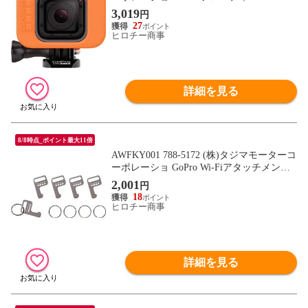
O4 Session
3,019
円
27
ヒロチー商事
詳細を見る
8/8時点_ポイント最大11倍
AWFKY001 788-5172 (株)タジマモーターコ
ーポレーショ GoPro Wi-Fiアタッチメント
キー＆キーリング
2,001
円
18
ヒロチー商事
詳細を見る