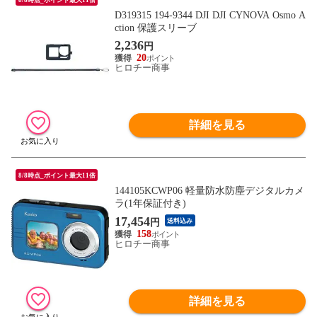
D319315 194-9344 DJI DJI CYNOVA Osmo A
ction 保護スリーブ
2,236
円
20
ヒロチー商事
詳細を見る
8/8時点_ポイント最大11倍
144105KCWP06 軽量防水防塵デジタルカメ
ラ(1年保証付き)
17,454
円
送料込み
158
ヒロチー商事
詳細を見る