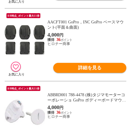
8/8時点_ポイント最大11倍
AACFT001 GoPro，INC GoPro ベースマウ
ント(平面＆曲面)
4,000
円
36
ヒロチー商事
詳細を見る
8/8時点_ポイント最大11倍
ABBRD001 788-4478 (株)タジマモーターコ
ーポレーショ GoPro ボディーボードマウン
ト
4,000
円
36
ヒロチー商事