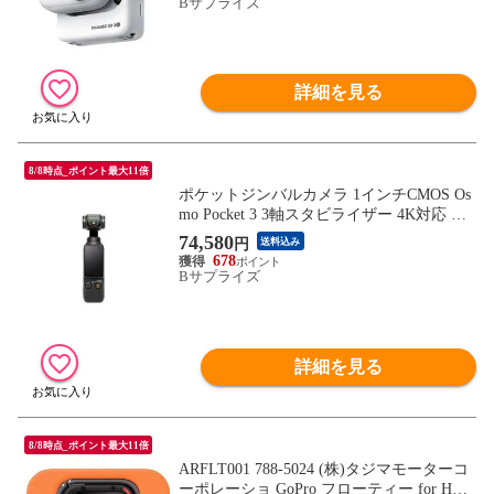
Bサプライズ
詳細を見る
8/8時点_ポイント最大11倍
ポケットジンバルカメラ 1インチCMOS Os
mo Pocket 3 3軸スタビライザー 4K対応 DJI
OP9923
74,580
円
送料込み
678
Bサプライズ
詳細を見る
8/8時点_ポイント最大11倍
ARFLT001 788-5024 (株)タジマモーターコ
ーポレーショ GoPro フローティー for HER