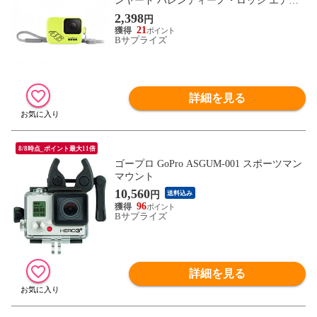
ンヤード バレンティーノ・ロッシ エディ
ション カメラアクセサリー
2,398
円
21
Bサプライズ
詳細を見る
8/8時点_ポイント最大11倍
ゴープロ GoPro ASGUM-001 スポーツマン
マウント
10,560
円
送料込み
96
Bサプライズ
詳細を見る