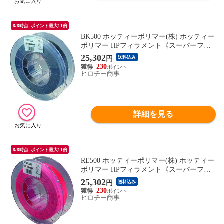
8/8時点_ポイント最大11倍
BK500 ホッティーポリマー(株) ホッティー
ポリマー HPフィラメント《スーパーフレ
キシブルタイプ》黒
25,302
円
送料込み
230
ヒロチー商事
詳細を見る
8/8時点_ポイント最大11倍
RE500 ホッティーポリマー(株) ホッティー
ポリマー HPフィラメント《スーパーフレ
キシブルタイプ》赤
25,302
円
送料込み
230
ヒロチー商事