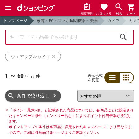
閲覧履歴
お気に入り
検索
カート
トップページ
家電・PC・スマホ周辺機器・楽器
カメラ
カメ
検索
ウェアラブルカメラ
1
～
60
表示形式
/
657
件
を変更
リスト
グリッド
条件で絞り込む
※
「ポイント最大○倍」と記載された商品については、各商品ごとに設定され
たキャンペーン条件（エントリー含む）によりポイント付与倍率が決定し
ます。
ポイントアップの条件は各商品に設定されたキャンペーンにより異なりま
すので、詳細は各商品詳細ページよりご確認ください。