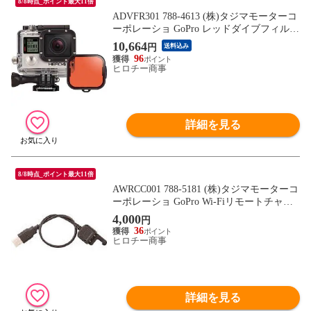
8/8時点_ポイント最大11倍
ADVFR301 788-4613 (株)タジマモーターコ
ーポレーショ GoPro レッドダイブフィルタ
ー ダイブハウジング用
10,664
円
送料込み
96
ヒロチー商事
詳細を見る
8/8時点_ポイント最大11倍
AWRCC001 788-5181 (株)タジマモーターコ
ーポレーショ GoPro Wi-Fiリモートチャー
ジケーブル
4,000
円
36
ヒロチー商事
詳細を見る