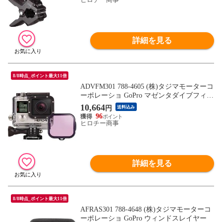
詳細を見る
8/8時点_ポイント最大11倍
ADVFM301 788-4605 (株)タジマモーターコ
ーポレーショ GoPro マゼンタダイブフィル
ター ダイブハウジング用
10,664
円
送料込み
96
ヒロチー商事
詳細を見る
8/8時点_ポイント最大11倍
AFRAS301 788-4648 (株)タジマモーターコ
ーポレーショ GoPro ウィンドスレイヤー