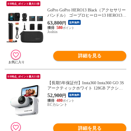
8/8時点_ポイント最大11倍
GoPro GoPro HERO13 Black（アクセサリー
バンドル） ゴープロヒーロー13 HERO13Bl
ack-AccessoryBundle CHDRB-131-FW 【返品
63,800
円
送料無料
種別A】
580
Joshin
詳細を見る
8/8時点_ポイント最大11倍
【長期5年保証付】Insta360 Insta360 GO 3S
アークティックホワイト 128GB アクショ
ンカメラ CINSAATA-GO3S128W 国内正規
52,900
円
送料無料
品
480
ECカレント
詳細を見る