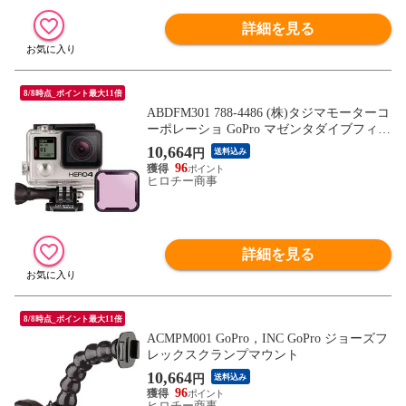
詳細を見る
8/8時点_ポイント最大11倍
ABDFM301 788-4486 (株)タジマモーターコ
ーポレーショ GoPro マゼンタダイブフィル
ター スタンダードハウジング用
10,664
円
送料込み
96
ヒロチー商事
詳細を見る
8/8時点_ポイント最大11倍
ACMPM001 GoPro，INC GoPro ジョーズフ
レックスクランプマウント
10,664
円
送料込み
96
ヒロチー商事