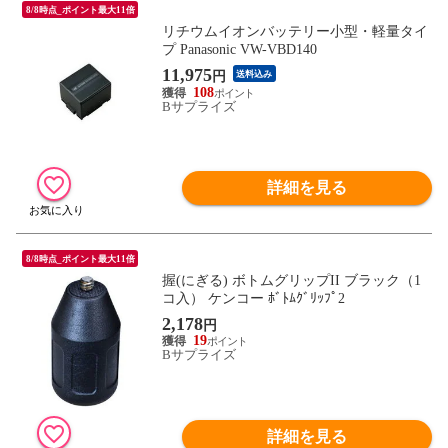
8/8時点_ポイント最大11倍
リチウムイオンバッテリー小型・軽量タイ
プ Panasonic VW-VBD140
11,975
円
送料込み
108
Bサプライズ
詳細を見る
8/8時点_ポイント最大11倍
握(にぎる) ボトムグリップII ブラック（1
コ入） ケンコー ﾎﾞﾄﾑｸﾞﾘｯﾌﾟ2
2,178
円
19
Bサプライズ
詳細を見る