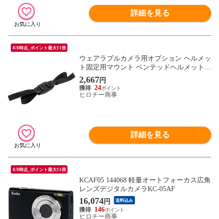
詳細を見る
8/8時点_ポイント最大11倍
ウェアラブルカメラ用オプション ヘルメッ
ト固定用マウント ベンテッドヘルメットマ
ウント
2,667
円
24
ヒロチー商事
詳細を見る
8/8時点_ポイント最大11倍
KCAF05 144068 軽量オートフォーカス広角
レンズデジタルカメラKC-05AF
16,074
円
送料込み
146
ヒロチー商事