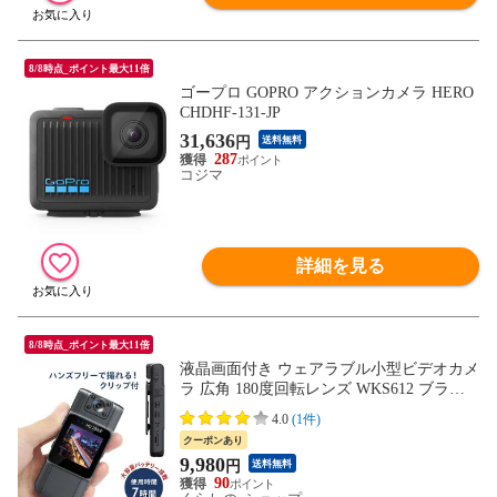
8/8時点_ポイント最大11倍
ゴープロ GOPRO アクションカメラ HERO
CHDHF-131-JP
31,636
円
送料無料
287
コジマ
詳細を見る
8/8時点_ポイント最大11倍
液晶画面付き ウェアラブル小型ビデオカメ
ラ 広角 180度回転レンズ WKS612 ブラッ
ク 小型カメラ デジカメ ドライブレコーダ
4.0
(1件)
ー アクションカメラ ハンズフリーカメラ
クーポンあり
監視カメラ 防犯カメラ 動画 静止画 録画
9,980
円
送料無料
録音 エンリス商事 【送料無料】
90