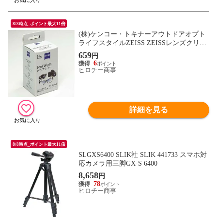
8/8時点_ポイント最大11倍
(株)ケンコー・トキナーアウトドアオプト
ライフスタイルZEISS ZEISSレンズクリー
ナー
659
円
6
ヒロチー商事
詳細を見る
8/8時点_ポイント最大11倍
SLGXS6400 SLIK社 SLIK 441733 スマホ対
応カメラ用三脚GX-S 6400
8,658
円
78
ヒロチー商事