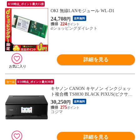
8/10時点_ポイント最大15倍
OKI 無線LANモジュール WL-D1
24,708
円
送料無料
224
dショッピングダイレクト
詳細を見る
セール
8/10時点_ポイント最大30倍
キヤノン CANON キヤノン インクジェッ
ト複合機 TS8830 BLACK PIXUS(ピクサス)
［カード/名刺～A4］ ブラック TS8830BK
30,250
円
送料無料
275
コジマ
詳細を見る