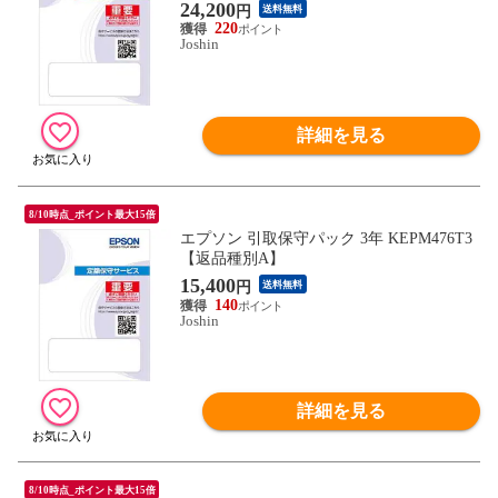
24,200
円
送料無料
220
Joshin
詳細を見る
8/10時点_ポイント最大15倍
エプソン 引取保守パック 3年 KEPM476T3
【返品種別A】
15,400
円
送料無料
140
Joshin
詳細を見る
8/10時点_ポイント最大15倍