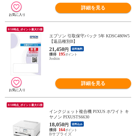
詳細を見る
8/10時点_ポイント最大15倍
エプソン 引取保守パック 5年 KDSC480W5
【返品種別B】
21,450
円
送料無料
195
Joshin
詳細を見る
8/10時点_ポイント最大15倍
インクジェット複合機 PIXUS ホワイト キ
ヤノン PIXUSTS6630
18,050
円
送料込み
164
Bサプライズ