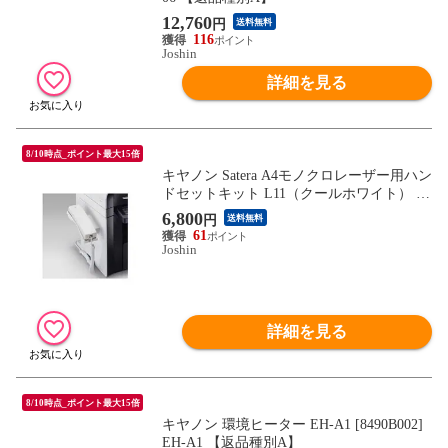
12,760
円
送料無料
116
Joshin
詳細を見る
8/10時点_ポイント最大15倍
キヤノン Satera A4モノクロレーザー用ハン
ドセットキット L11（クールホワイト） H
SK-L11 【返品種別A】
6,800
円
送料無料
61
Joshin
詳細を見る
8/10時点_ポイント最大15倍
キヤノン 環境ヒーター EH-A1 [8490B002]
EH-A1 【返品種別A】