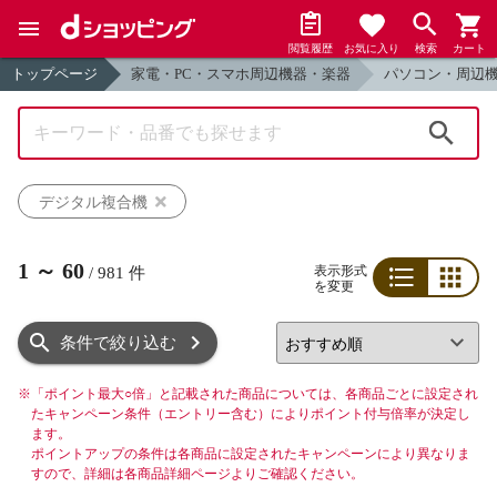
閲覧履歴
お気に入り
検索
カート
トップページ
家電・PC・スマホ周辺機器・楽器
パソコン・周辺
検索
デジタル複合機
1
～
60
表示形式
/
981
件
を変更
リスト
グリッド
条件で絞り込む
※
「ポイント最大○倍」と記載された商品については、各商品ごとに設定され
たキャンペーン条件（エントリー含む）によりポイント付与倍率が決定し
ます。
ポイントアップの条件は各商品に設定されたキャンペーンにより異なりま
すので、詳細は各商品詳細ページよりご確認ください。