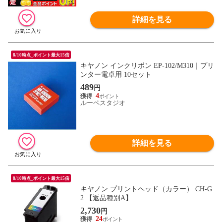
詳細を見る
8/10時点_ポイント最大15倍
キヤノン インクリボン EP-102/M310｜プリ
ンター電卓用 10セット
489
円
4
ルーペスタジオ
詳細を見る
8/10時点_ポイント最大15倍
キヤノン プリントヘッド（カラー） CH-G
2 【返品種別A】
2,730
円
24