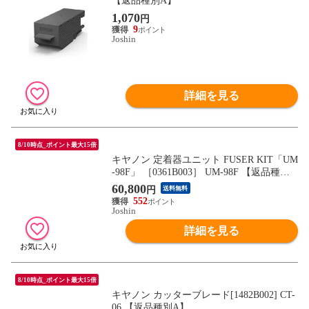
【返品種別A】
1,070
円
9
Joshin
詳細を見る
8/10時点_ポイント最大15倍
キヤノン 定着器ユニット FUSER KIT「UM
-98F」 ［0361B003］ UM-98F 【返品種別
A】
60,800
円
送料無料
552
Joshin
詳細を見る
8/10時点_ポイント最大15倍
キヤノン カッターブレード[1482B002] CT-
06 【返品種別A】