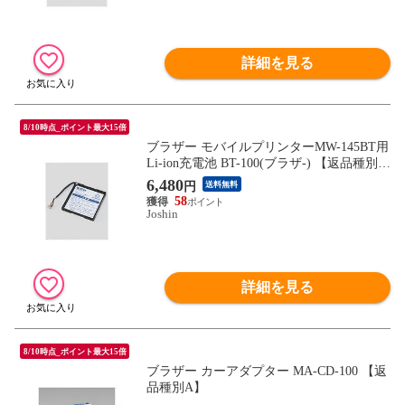
詳細を見る
8/10時点_ポイント最大15倍
ブラザー モバイルプリンターMW-145BT用
Li-ion充電池 BT-100(ブラザ-) 【返品種別
A】
6,480
円
送料無料
58
Joshin
詳細を見る
8/10時点_ポイント最大15倍
ブラザー カーアダプター MA-CD-100 【返
品種別A】