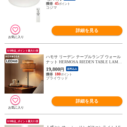
45
コジマ
詳細を見る
8/8時点_ポイント最大11倍
ハモサ リーデン テーブルランプ ウォール
ナット HERMOSA RIEDEN TABLE LAMP
WALNUT ≪RN-006WAL≫ 卓上ライト 卓
19,800
円
送料込み
上照明 おしゃれ 北欧デザイン リビング ダ
180
イニング ベッドルーム インテリア 自然素
プライウッド
材
詳細を見る
8/8時点_ポイント最大11倍