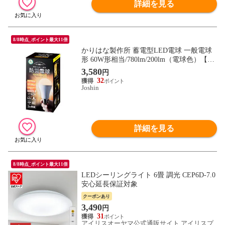
詳細を見る
8/8時点_ポイント最大11倍
かりはな製作所 蓄電型LED電球 一般電球
形 60W形相当/780lm/200lm（電球色）【1
個】 防災LED電球 KS01N-OR 【返品種別
3,580
円
A】
32
Joshin
詳細を見る
8/8時点_ポイント最大11倍
LEDシーリングライト 6畳 調光 CEP6D-7.0
安心延長保証対象
クーポンあり
3,490
円
31
アイリスオーヤマ公式通販サイト アイリスプ