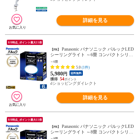
詳細を見る
8/8時点_ポイント最大11倍
Panasonic パナソニック パルックLED
【PR】
シーリングライト ～6畳 コンパクトシリー
ズ LE-PCS06D2
～6畳
5.0
(1件)
5,980
円
送料無料
54
dショッピングダイレクト
詳細を見る
8/8時点_ポイント最大11倍
Panasonic パナソニック パルックLED
【PR】
シーリングライト ～8畳 コンパクトシリー
ズ LE-PCS08D2
～8畳