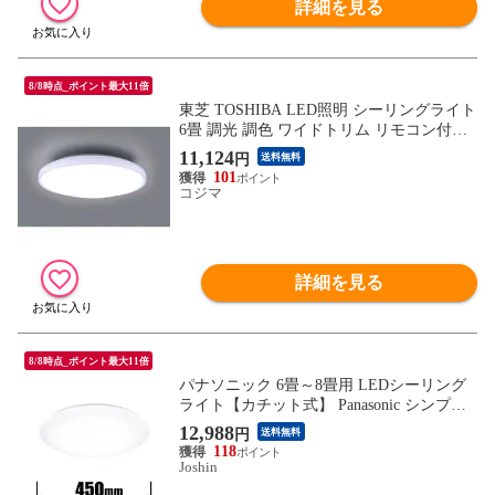
詳細を見る
8/8時点_ポイント最大11倍
東芝 TOSHIBA LED照明 シーリングライト
6畳 調光 調色 ワイドトリム リモコン付属
NLEH06057E-LC
11,124
円
送料無料
101
コジマ
詳細を見る
8/8時点_ポイント最大11倍
パナソニック 6畳～8畳用 LEDシーリング
ライト【カチット式】 Panasonic シンプル
シリーズ HH-CM0823CA 【返品種別A】
12,988
円
送料無料
118
Joshin