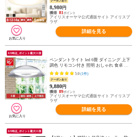
クーポンあり
8,980
円
81
アイリスオーヤマ公式通販サイト アイリスプ
ラザ
詳細を見る
8/8時点_ポイント最大11倍
ペンダントライト led 6畳 ダイニング 上下
調色 リモコン付き 照明 おしゃれ 食卓 寝
室 天井 照明器具 吊り シンプル ライト リ
5.0
(1件)
ビング 取付 簡単 新生活 アイリスオーヤマ
クーポンあり
PL6DL-YA2 * 【安心延長保証対象】
9,880
円
89
アイリスオーヤマ公式通販サイト アイリスプ
ラザ
詳細を見る
8/8時点_ポイント最大11倍