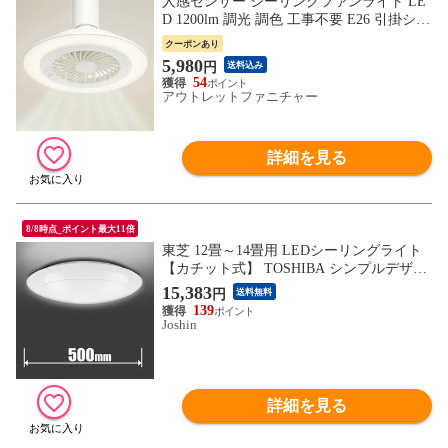
人感センサー シーリングファンライト LE
D 1200lm 調光 調色 工事不要 E26 引掛シー
リング 兼用 小型 扇風機 サーキュレーター
クーポンあり
電球 ソケット トイレ 脱衣所 キッチン 玄
5,980
円
送料込み
関 換気 節電 リモコン付 1年保証 2026年型
54
アウトレットファニチャー
詳細を見る
8/8時点_ポイント最大11倍
東芝 12畳～14畳用 LEDシーリングライト
【カチット式】 TOSHIBA シンプルデザイ
ン 調光・調色タイプ NLEH14002E-LC
15,383
円
送料無料
【返品種別A】
139
Joshin
詳細を見る