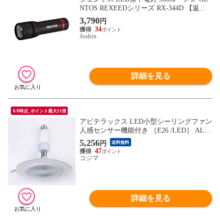
NTOS REXEEDシリーズ RX-344D 【返品
種別A】
3,790
円
34
Joshin
詳細を見る
8/8時点_ポイント最大11倍
アビテラックス LED小型シーリングファン
人感センサー機能付き ［E26 /LED］ ALC-
JDKBFAN
5,256
円
送料無料
47
コジマ
詳細を見る