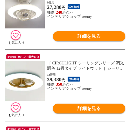
ァン【正規取扱店】サーキュライト シーリ
6畳用
27,280
ングファンライト 6畳 サーキュレーター
円
送料無料
おしゃれ 照明 リモコン LED DCモーター
248
インテリアショップ roomy
天井照明 薄型 電球色 省エネ 逆回転
詳細を見る
8/8時点_ポイント最大11倍
［ CIRCULIGHT シーリングシリーズ 調光
調色 12畳タイプ ライトウッド ］シーリン
グファン サーキュライト 【正規取扱店】
12畳用
39,380
薄型 シーリングライト シーリングファン
円
送料無料
ライト 木目調 12畳用 おしゃれ リモコン L
358
インテリアショップ roomy
ED DCモーター 調光 調色 扇風機 逆回転
静か
詳細を見る
8/8時点_ポイント最大11倍