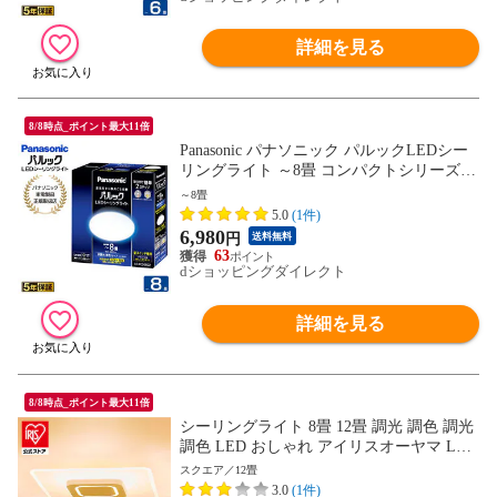
詳細を見る
8/8時点_ポイント最大11倍
Panasonic パナソニック パルックLEDシー
リングライト ～8畳 コンパクトシリーズ L
E-PCS08D2
～8畳
5.0
(1件)
6,980
円
送料無料
63
dショッピングダイレクト
詳細を見る
8/8時点_ポイント最大11倍
シーリングライト 8畳 12畳 調光 調色 調光
調色 LED おしゃれ アイリスオーヤマ LED
シーリングライト LEDライト LED照明 照
スクエア／12畳
明 照明器具 天井照明 常夜灯 リビング 寝
3.0
(1件)