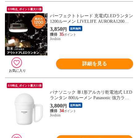
8/8時点_ポイント最大11倍
パーフェクトトレード 充電式LEDランタン
1200ルーメン LIVELIFE AURORA1200
【返品種別A】
3,850
円
送料無料
35
Joshin
詳細を見る
8/8時点_ポイント最大11倍
パナソニック 単1形アルカリ乾電池式 LED
ランタン 800ルーメン Panasonic 強力ラン
タン（でかランタン） BF-BL40K-W 【返
3,800
円
送料無料
品種別A】
34
Joshin