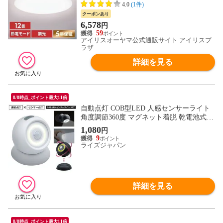
電]
4.0
(1件)
クーポンあり
6,578
円
59
アイリスオーヤマ公式通販サイト アイリスプ
ラザ
詳細を見る
8/8時点_ポイント最大11倍
自動点灯 COB型LED 人感センサーライト
角度調節360度 マグネット着脱 乾電池式【
LEDライト LEDセンサーライト 球体型 丸
1,080
円
型 玄関 階段 廊下 トイレ 寝室 壁 明るい 非
9
常灯 足元灯 コンパクト 小型 】 /60N◇ 丸
ライズジャパン
型360度ライト:ホワイト
詳細を見る
8/8時点_ポイント最大11倍