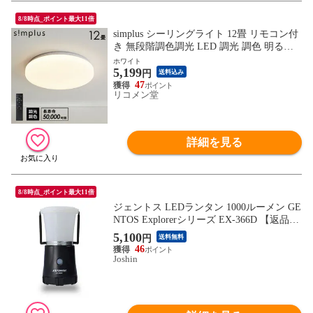
8/8時点_ポイント最大11倍
simplus シーリングライト 12畳 リモコン付
き 無段階調色調光 LED 調光 調色 明るい
高演色 薄型 ナイトライト リビング 子供部
ホワイト
5,199
屋 おしゃれ タイマー機能 メモリ機能 節電
円
送料込み
モード シンプラス SP-CEL12【送料無料】
47
リコメン堂
詳細を見る
8/8時点_ポイント最大11倍
ジェントス LEDランタン 1000ルーメン GE
NTOS Explorerシリーズ EX-366D 【返品種
別A】
5,100
円
送料無料
46
Joshin