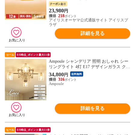
室 パネルライト 省エネ CEA-A08DLP CEA
クーポンあり
-A08DLPW 【安心延長保証対象】 [家電]
23,980
円
218
アイリスオーヤマ公式通販サイト アイリスプ
ラザ
詳細を見る
セール
8/8時点_ポイント最大11倍
Ampoule シャンデリア 照明 おしゃれ シー
リングライト 4灯 E17 デザインガラス クリ
スタルガラス リビング ダイニング 寝室 ラ
34,800
円
送料無料
グジュアリー モダン シンプル 高級 カフェ
316
インテリア ガラス クリスタル 照明器具 8
Ampoule
畳 簡単取付 アスフォー社 Laci レイシー
詳細を見る
セール
8/8時点_ポイント最大11倍