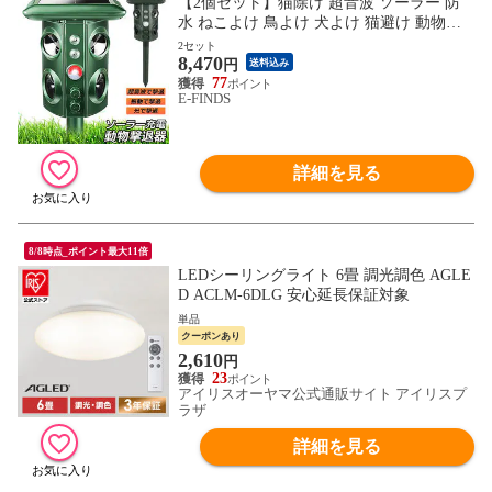
【2個セット】猫除け 超音波 ソーラー 防
水 ねこよけ 鳥よけ 犬よけ 猫避け 動物撃
退器 USB充電 ＆ ソーラー充電 LEDフラッ
2セット
8,470
シュライト 振動 5つ撃退モード 音量調整
円
送料込み
可能 糞被害対策 鳥害対策 猫撃退 猫退治
77
E-FINDS
鳥除け ネズミ除け 猫よけグッズ 害獣撃退
器 日本語説明書付き
詳細を見る
8/8時点_ポイント最大11倍
LEDシーリングライト 6畳 調光調色 AGLE
D ACLM-6DLG 安心延長保証対象
単品
クーポンあり
2,610
円
23
アイリスオーヤマ公式通販サイト アイリスプ
ラザ
詳細を見る