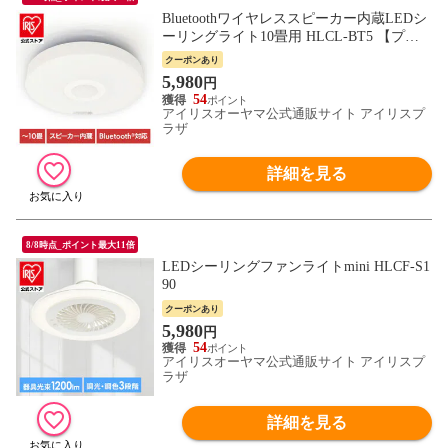
Bluetoothワイヤレススピーカー内蔵LEDシ
ーリングライト10畳用 HLCL-BT5 【プラ
ザセレクト】
クーポンあり
5,980
円
54
アイリスオーヤマ公式通販サイト アイリスプ
ラザ
詳細を見る
8/8時点_ポイント最大11倍
LEDシーリングファンライトmini HLCF-S1
90
クーポンあり
5,980
円
54
アイリスオーヤマ公式通販サイト アイリスプ
ラザ
詳細を見る