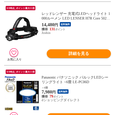
8/8時点_ポイント最大11倍
レッドレンザー 充電式LEDヘッドライト 1
000ルーメン LED LENSER H7R Core 50212
2 【返品種別A】
14,480
円
送料無料
131
Joshin
詳細を見る
8/8時点_ポイント最大11倍
Panasonic パナソニック パルックLEDシー
リングライト ~6畳 LE-PC06D
～6畳
7,980
円
送料無料
79
dショッピングダイレクト