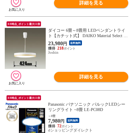
詳細を見る
8/8時点_ポイント最大11倍
ダイコー 6畳～8畳用 LEDペンダントライ
ト【カチット式】 DAIKO Material Select Se
ries PENDANT DXL-81438 【返品種別A】
23,980
円
送料無料
218
Joshin
詳細を見る
8/8時点_ポイント最大11倍
Panasonic パナソニック パルックLEDシー
リングライト ~8畳 LE-PC08D
～8畳
7,980
円
送料無料
72
dショッピングダイレクト