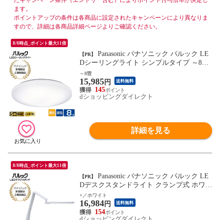
たキャンペーン条件（エントリー含む）によりポイント付与倍率が決定し
ます。
ポイントアップの条件は各商品に設定されたキャンペーンにより異なりま
すので、詳細は各商品詳細ページよりご確認ください。
8/8時点_ポイント最大11倍
Panasonic パナソニック パルック LE
【PR】
Dシーリングライト シンプルタイプ ～8畳
日本製 HH-CK0825CA
～8畳
15,985
円
送料無料
145
dショッピングダイレクト
詳細を見る
8/8時点_ポイント最大11倍
Panasonic パナソニック パルック LE
【PR】
Dデスクスタンドライト クランプ式 ホワイ
ト SQ-LC470-W
×／ホワイト
16,984
円
送料無料
154
dショッピングダイレクト