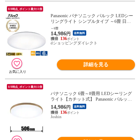
8/8時点_ポイント最大11倍
Panasonic パナソニック パルック LEDシー
リングライト シンプルタイプ ～6畳 日本
製 HH-CK0625CA
～6畳
14,986
円
送料無料
136
dショッピングダイレクト
詳細を見る
8/8時点_ポイント最大11倍
パナソニック 6畳～8畳用 LEDシーリング
ライト【カチット式】 Panasonic パルック
カラーフレームシリーズ ウッディグレイン
14,986
円
送料無料
バーチ HH-CN0848A-C 【返品種別A】
136
Joshin