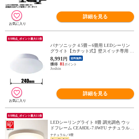
駐車場 通路 送料無料
詳細を見る
8/8時点_ポイント最大11倍
パナソニック 4.5畳～6畳用 LEDシーリン
グライト【カチット式】壁スイッチ専用 Pa
nasonic パルックLED コンパクトシリーズ
8,991
円
送料無料
LE-RCS06D2 【返品種別A】
81
Joshin
詳細を見る
8/8時点_ポイント最大11倍
LEDシーリングライト 8畳 調光調色 ウッ
ドフレーム CEA8DL-7.0WFU ナチュラル
安心延長保証対象
ナチュラル／8畳