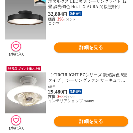
ホタルクス LED照明 シーリングライト 12
畳 調光調色 HotaluX AURA 間接照明付き
リモコン付属 HLDC12A445KSG
32,804
円
送料無料
298
コジマ
詳細を見る
8/8時点_ポイント最大11倍
［ CIRCULIGHT EZシリーズ 調光調色 8畳
タイプ ］シーリングファン サーキュライ
ト【正規取扱店】照明 ファン付き 首振り
8畳用
29,480
シーリングライト シーリングファンライト
円
送料無料
8畳用 おしゃれ リモコン 調光 LED 扇風機
268
インテリアショップ roomy
逆回転 静か 天井照明 薄型 リビング
詳細を見る