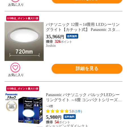
8/8時点_ポイント最大11倍
パナソニック 12畳～14畳用 LEDシーリン
グライト【カチット式】 Panasonic スタン
ダードシリーズ シルバーリング HH-CM14
35,966
円
送料無料
39A 【返品種別A】
326
Joshin
詳細を見る
8/8時点_ポイント最大11倍
Panasonic パナソニック パルックLEDシー
リングライト ～6畳 コンパクトシリーズ L
E-PCS06D2
～6畳
5.0
(1件)
5,980
円
送料無料
54
dショッピングダイレクト