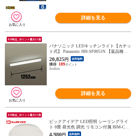
詳細を見る
8/8時点_ポイント最大11倍
パナソニック LEDキッチンライト【カチッ
ト式】 Panasonic HH-SF0051N 【返品種別
A】
20,825
円
送料無料
189
Joshin
詳細を見る
8/8時点_ポイント最大11倍
ビックアイデア LED照明 シーリングライ
ト 8畳 昼光色 調光 リモコン付属 BIM-CL0
81D
4,980
円
送料無料