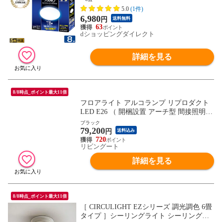
5.0
(1件)
6,980
円
送料無料
63
dショッピングダイレクト
詳細を見る
8/8時点_ポイント最大11倍
フロアライト アルコランプ リプロダクト
LED E26 （ 開梱設置 アーチ型 間接照明
ランプ 照明 デザイナーズ 北欧 LED対応
ブラック
79,200
ステンレス 大理石 デザイン ライト スタイ
円
送料込み
リッシュ モダン リビング 大きい 大型 イ
720
リビングート
ンテリア ） 【ブラック】
詳細を見る
8/8時点_ポイント最大11倍
［ CIRCULIGHT EZシリーズ 調光調色 6畳
タイプ ］シーリングライト シーリングフ