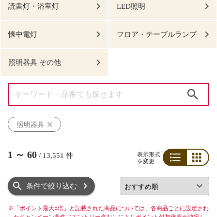
読書灯・浴室灯
LED照明
懐中電灯
フロア・テーブルランプ
照明器具 その他
検索
照明器具
1
～
60
表示形式
/
13,551
件
を変更
リスト
グリッド
条件で絞り込む
※
「ポイント最大○倍」と記載された商品については、各商品ごとに設定され