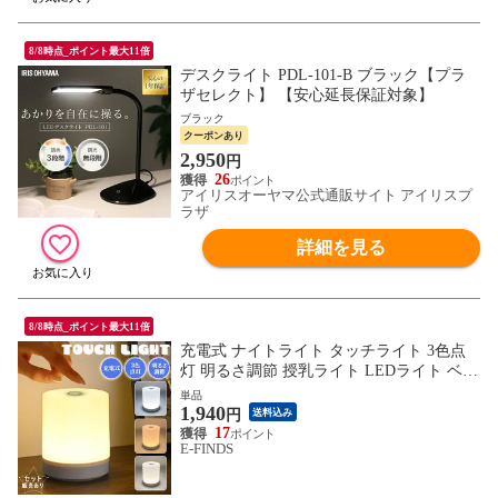
8/8時点_ポイント最大11倍
デスクライト PDL-101-B ブラック【プラ
ザセレクト】 【安心延長保証対象】
ブラック
クーポンあり
2,950
円
26
アイリスオーヤマ公式通販サイト アイリスプ
ラザ
詳細を見る
8/8時点_ポイント最大11倍
充電式 ナイトライト タッチライト 3色点
灯 明るさ調節 授乳ライト LEDライト ベッ
ドライト 卓上ライト ミニライト コードレ
単品
1,940
ス ベッドサイド ライト ランプ 授乳 おむ
円
送料込み
つ交換 関節照明 タッチ 照明 夜 子ども 部
17
E-FINDS
屋 屋内 かわいい おしゃれ コンパクト 枕
元 常夜灯 寝室 充電