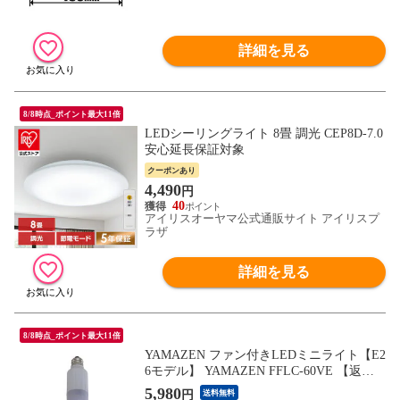
詳細を見る
8/8時点_ポイント最大11倍
LEDシーリングライト 8畳 調光 CEP8D-7.0
安心延長保証対象
クーポンあり
4,490
円
40
アイリスオーヤマ公式通販サイト アイリスプ
ラザ
詳細を見る
8/8時点_ポイント最大11倍
YAMAZEN ファン付きLEDミニライト【E2
6モデル】 YAMAZEN FFLC-60VE 【返品
種別A】
5,980
円
送料無料