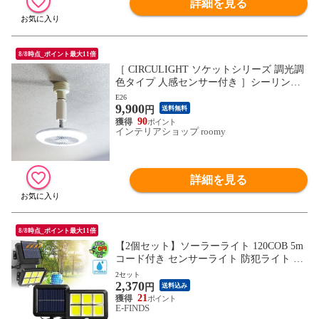
詳細を見る
8/8時点_ポイント最大11倍
［ CIRCULIGHT ソケットシリーズ 調光調
色タイプ 人感センサー付き ］シーリング
ファン サーキュライト【正規店】LED ラ
E26
9,900
イト 人感 照明 ファン付き 扇風機 調光 調
円
送料無料
色 トイレ 洗面所 サーキュレーター 小型
90
インテリアショップ roomy
ソケット
詳細を見る
8/8時点_ポイント最大11倍
【2個セット】ソーラーライト 120COB 5m
コード付き センサーライト 防犯ライト ガ
ーデンライト アウトドア ソーラーフラッ
2セット
2,370
ドライト モーションセンサー付き キュリ
円
送料込み
ティライト 照明 IP65防水 防犯 人感 防水
21
E-FINDS
屋外照明 太陽光発電 アウトドア 庭 玄関