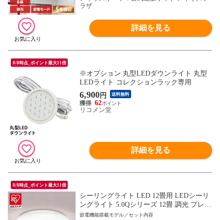
ラザ
詳細を見る
8/8時点_ポイント最大11倍
※オプション 丸型LEDダウンライト 丸型
LEDライト コレクションラック専用
6,900
円
送料無料
62
リコメン堂
詳細を見る
8/8時点_ポイント最大11倍
シーリングライト LED 12畳用 LEDシーリ
ングライト 5.0Qシリーズ 12畳 調光 プレー
ン CEA12D-5.0Q 【安心延長保証対象】 [家
節電機能搭載モデル／セット内容