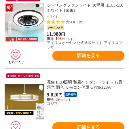
シーリングファンライト 10畳用 HLCF-550
ホワイト [家電]
ホワイト
4.0
(7件)
クーポンあり
11,980
円
108
アイリスオーヤマ公式通販サイト アイリスプ
ラザ
詳細を見る
8/8時点_ポイント最大11倍
瀧住 LED照明 和風ペンダントライト 12畳
調光 調色 リモコン付属 GVNR12097
9,820
円
送料無料
89
コジマ
詳細を見る