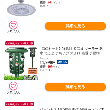
54
Joshin
詳細を見る
8/8時点_ポイント最大11倍
【3個セット】猫除け 超音波 ソーラー 防
水 ねこよけ 鳥よけ 犬よけ 猫避け 動物撃
退器 USB充電 ＆ ソーラー充電 LEDフラッ
3セット
11,990
シュライト 振動 5つ撃退モード 音量調整
円
送料込み
可能 糞被害対策 鳥害対策 猫撃退 猫退治
109
E-FINDS
鳥除け ネズミ除け 猫よけグッズ 害獣撃退
器 日本語説明書付き
詳細を見る
8/8時点_ポイント最大11倍
ジェントス LED懐中電灯 560ルーメン GE