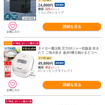
ミニ冷蔵庫 小型冷蔵庫 車中泊 大容量 キャ
24,800
円
送料無料
ンプ セカンド冷蔵庫 山善 YAMAZEN 【送
225
料無料】
くらしのeショップ
詳細を見る
セール
8/7時点_ポイント最大11倍
タイガー魔法瓶 圧力IHジャー炊飯器 炊き
たて ご泡火炊き 遠赤9層土鍋かまどコート
釜 5.5合炊き 日本製 オフホワイト JRI-G10
クーポンあり
0-WO
49,800
円
送料無料
452
dショッピングダイレクト
詳細を見る
8/7時点_ポイント最大11倍