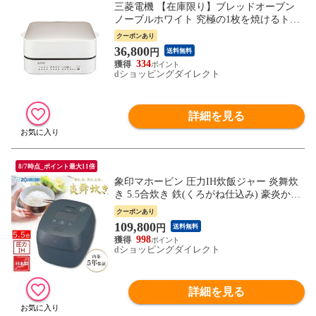
三菱電機 【在庫限り】ブレッドオーブン
ノーブルホワイト 究極の1枚を焼けるトー
スター TO-ST1L-W
クーポンあり
36,800
円
送料無料
334
dショッピングダイレクト
詳細を見る
8/7時点_ポイント最大11倍
象印マホービン 圧力IH炊飯ジャー 炎舞炊
き 5.5合炊き 鉄(くろがね仕込み) 豪炎かま
ど釜 炊飯器 黒 NX-AA10-BZ
クーポンあり
109,800
円
送料無料
998
dショッピングダイレクト
詳細を見る