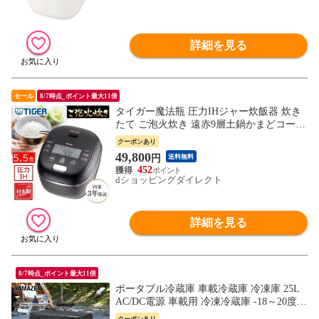
詳細を見る
セール
8/7時点_ポイント最大11倍
タイガー魔法瓶 圧力IHジャー炊飯器 炊き
たて ご泡火炊き 遠赤9層土鍋かまどコート
釜 5.5合炊き 日本製 オフブラック JRI-G10
クーポンあり
0-KO
49,800
円
送料無料
452
dショッピングダイレクト
詳細を見る
8/7時点_ポイント最大11倍
ポータブル冷蔵庫 車載冷蔵庫 冷凍庫 25L
AC/DC電源 車載用 冷凍冷蔵庫 -18～20度
急速冷凍 コンプレッサー式 YFR-AC252(B)
クーポンあり