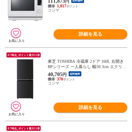
111,873
円
送料無料
1,017
コジマ
詳細を見る
8/7時点_ポイント最大11倍
東芝 TOSHIBA 冷蔵庫 2ドア 160L 右開き
BPシリーズ 一人暮らし 幅50.3cm エクリュ
ブラック GR-Y16BP-KT（標準設置無料）
40,705
円
送料無料
370
コジマ
詳細を見る
8/7時点_ポイント最大11倍