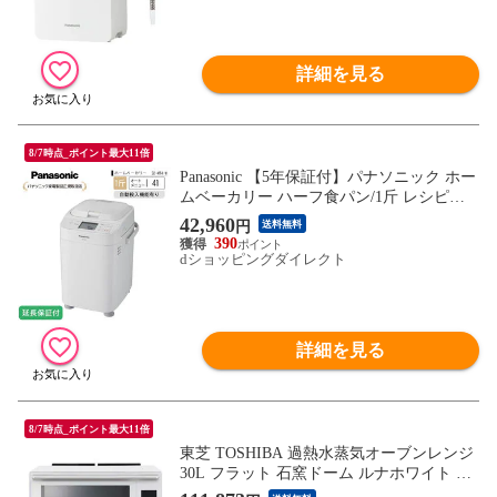
詳細を見る
8/7時点_ポイント最大11倍
Panasonic 【5年保証付】パナソニック ホー
ムベーカリー ハーフ食パン/1斤 レシピブ
ック付 ホワイト SD-MT4-W
42,960
円
送料無料
390
dショッピングダイレクト
詳細を見る
8/7時点_ポイント最大11倍
東芝 TOSHIBA 過熱水蒸気オーブンレンジ
30L フラット 石窯ドーム ルナホワイト ER
-D5000C-W