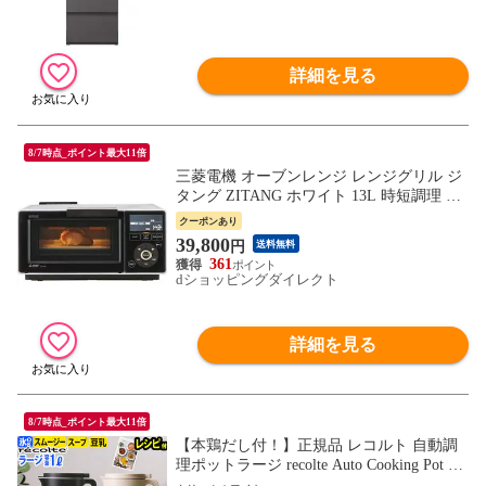
詳細を見る
8/7時点_ポイント最大11倍
三菱電機 オーブンレンジ レンジグリル ジ
タング ZITANG ホワイト 13L 時短調理 グ
リル トースト 赤外線センサー RG-HS1-W
クーポンあり
39,800
円
送料無料
361
dショッピングダイレクト
詳細を見る
8/7時点_ポイント最大11倍
【本鶏だし付！】正規品 レコルト 自動調
理ポットラージ recolte Auto Cooking Pot La
rge ≪クリームホワイト RSY-3≫ 大容量 防