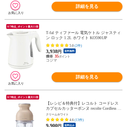
詳細を見る
8/7時点_ポイント最大11倍
T-fal ティファール 電気ケトル ジャスティ
ン ロック 1.2L ホワイト KO5901JP
5.0
(2件)
3,938
円
送料無料
35
コジマ
詳細を見る
8/7時点_ポイント最大11倍
【レシピ＆特典付】レコルト コードレス
カプセルカッターボンヌ recolte Cordless Ca
psule Cutter Bonne ≪クリームホワイト RCP
クリームホワイト
-7≫ フードプロセッサー 充電式 洗いやす
4.6
(13件)
い みじん切り 氷も砕ける 大根おろし かき
9,900
円
送料込み