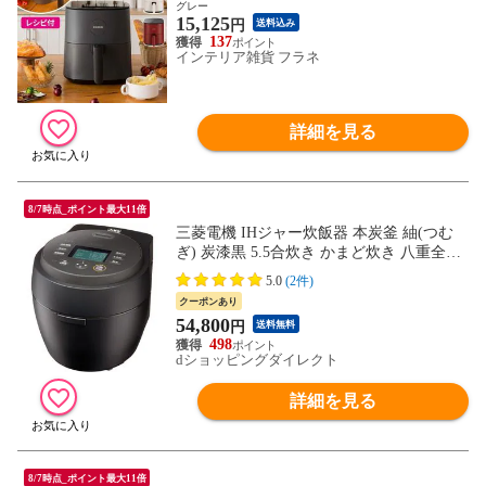
フライヤー 2年保証付 コソリ）【送料無
グレー
15,125
料】
円
送料込み
137
インテリア雑貨 フラネ
詳細を見る
8/7時点_ポイント最大11倍
三菱電機 IHジャー炊飯器 本炭釜 紬(つむ
ぎ) 炭漆黒 5.5合炊き かまど炊き 八重全面
加熱 銘柄芳潤炊き 高火力 お手入れ簡単 NJ
5.0
(2件)
-BW10G-B
クーポンあり
54,800
円
送料無料
498
dショッピングダイレクト
詳細を見る
8/7時点_ポイント最大11倍