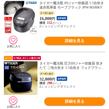
タイガー魔法瓶 IHジャー炊飯器 5.5合炊き
遠赤黒厚釜 モーブブラック JPW-M100KV
クーポンあり
16,800
円
送料無料
152
dショッピングダイレクト
詳細を見る
セール
8/7時点_ポイント最大11倍
タイガー魔法瓶 圧力IHジャー炊飯器 炊き
たて ご泡火炊き 5.5合炊き フォグブラック
遠赤9層土鍋かまどコート釜 日本製 極みう
クーポンあり
ま キッチン家電 ごはん お米 JPI-X100KX
32,800
円
送料無料
298
dショッピングダイレクト
詳細を見る