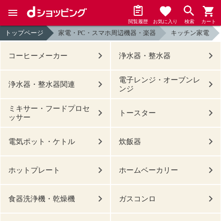
閲覧履歴
お気に入り
検索
カート
トップページ
家電・PC・スマホ周辺機器・楽器
キッチン家電
コーヒーメーカー
浄水器・整水器
電子レンジ・オーブンレ
浄水器・整水器関連
ンジ
ミキサー・フードプロセ
トースター
ッサー
電気ポット・ケトル
炊飯器
ホットプレート
ホームベーカリー
食器洗浄機・乾燥機
ガスコンロ