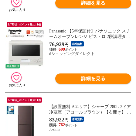
詳細を見る
8/7時点_ポイント最大11倍
Panasonic 【5年保証付】パナソニック スチ
ームオーブンレンジ ビストロ 2段調理タイ
プ 30L オフホワイト NE-BS8D-W
76,929
円
送料無料
699
dショッピングダイレクト
詳細を見る
8/7時点_ポイント最大11倍
【設置無料 Aエリア】シャープ 280L 2ドア
冷蔵庫（アコールブラウン）【右開き】 S
HARP SJ-PD28R-T 【返品種別A】
83,922
円
送料無料
762
Joshin