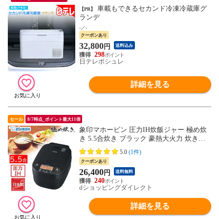
車載もできるセカンド冷凍冷蔵庫グ
【PR】
ランデ
-／-
クーポンあり
32,800
円
送料込み
298
日テレポシュレ
詳細を見る
セール
8/7時点_ポイント最大11倍
象印マホービン 圧力IH炊飯ジャー 極め炊
き 5.5合炊き ブラック 豪熱大火力 炊き分
け圧力 うるつや保温 炊飯器(NW-YB10の旧
5.0
(1件)
型番) NW-YA10-BA
クーポンあり
26,400
円
送料無料
240
dショッピングダイレクト
詳細を見る