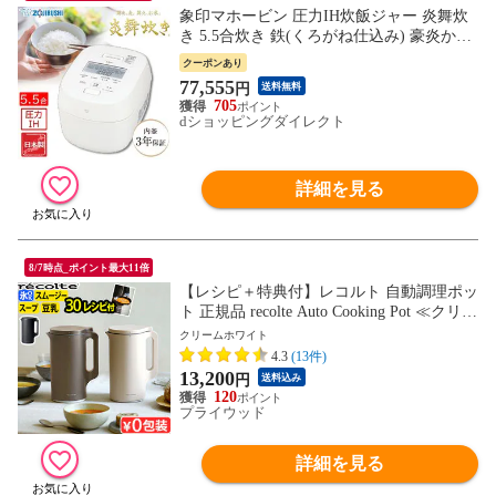
象印マホービン 圧力IH炊飯ジャー 炎舞炊
き 5.5合炊き 鉄(くろがね仕込み) 豪炎かま
ど釜 炊飯器 ホワイト NW-NB10-WA
クーポンあり
77,555
円
送料無料
705
dショッピングダイレクト
詳細を見る
8/7時点_ポイント最大11倍
【レシピ＋特典付】レコルト 自動調理ポッ
ト 正規品 recolte Auto Cooking Pot ≪クリー
ムホワイト RSY-2≫ ミキサー ブレンダー
クリームホワイト
豆乳メーカー スープメーカー スープジャ
4.3
(13件)
ー 小型 レシピ付き 離乳食 介護食 豆乳機
13,200
円
送料込み
ペースト食 保温 氷OK
120
プライウッド
詳細を見る