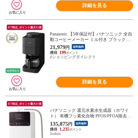
詳細を見る
8/7時点_ポイント最大11倍
Panasonic 【5年保証付】パナソニック 全自
動コーヒーメーカー ミル付き ブラック NC
-A58-K
21,979
円
送料無料
199
dショッピングダイレクト
詳細を見る
8/7時点_ポイント最大11倍
パナソニック 還元水素水生成器（ホワイ
ト） 有機フッ素化合物 PFOS/PFOA除去対
応 Panasonic TK-HS71-W 【返品種別A】
135,875
円
送料無料
1,235
Joshin