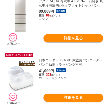
アクア AQUA 冷蔵庫 4ドア 362L 右開き 真
ん中冷凍室 幅60cm ブライトシャンパン A
QR-36A-N（標準設置無料）
89,809
円
送料無料
816
コジマ
詳細を見る
8/7時点_ポイント最大11倍
日本ニーダー PK660D 家庭用パンニーダー
パンこね器（ラッピング不可）
41,000
円
送料込み
372
ホームショッピング
詳細を見る