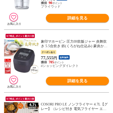
氷 泡立て 電動 ギフト
90
プライウッド
詳細を見る
8/7時点_ポイント最大11倍
象印マホービン 圧力IH炊飯ジャー 炎舞炊
き 5.5合炊き 鉄(くろがね仕込み) 豪炎かま
ど釜 炊飯器 スレートブラック NW-NB10-B
クーポンあり
Z
77,555
円
送料無料
705
dショッピングダイレクト
詳細を見る
8/7時点_ポイント最大11倍
COSORI PRO LE ノンフライヤー 4.7L【グ
レー】（レシピ付き 電気フライヤー エア