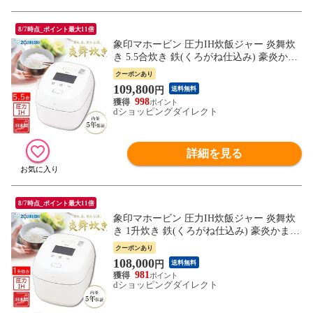
8/7時点_ポイント最大11倍
象印マホービン 圧力IH炊飯ジャー 炎舞炊
き 5.5合炊き 鉄(くろがね仕込み) 豪炎かま
ど釜 炊飯器 白 NX-AA10-WZ
クーポンあり
109,800
円
送料無料
998
dショッピングダイレクト
詳細を見る
8/7時点_ポイント最大11倍
象印マホービン 圧力IH炊飯ジャー 炎舞炊
き 1升炊き 鉄(くろがね仕込み) 豪炎かまど
釜 炊飯器 白 NX-AA18-WZ
クーポンあり
108,000
円
送料無料
981
dショッピングダイレクト