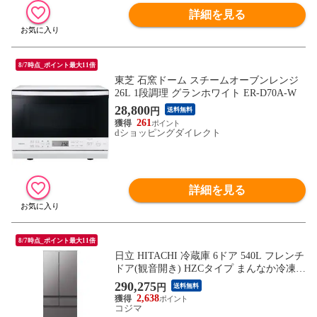
詳細を見る
8/7時点_ポイント最大11倍
東芝 石窯ドーム スチームオーブンレンジ
26L 1段調理 グランホワイト ER-D70A-W
28,800
円
送料無料
261
dショッピングダイレクト
詳細を見る
8/7時点_ポイント最大11倍
日立 HITACHI 冷蔵庫 6ドア 540L フレンチ
ドア(観音開き) HZCタイプ まんなか冷凍
幅65cm チャコールグレー R-HZC54Y-XH
290,275
円
送料無料
（標準設置無料）
2,638
コジマ