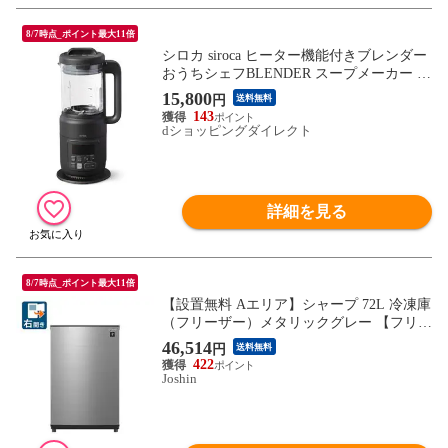
8/7時点_ポイント最大11倍
シロカ siroca ヒーター機能付きブレンダー
おうちシェフBLENDER スープメーカー ス
ムージー ダークグレー SM-S151-HD
15,800
円
送料無料
143
dショッピングダイレクト
詳細を見る
8/7時点_ポイント最大11倍
【設置無料 Aエリア】シャープ 72L 冷凍庫
（フリーザー）メタリックグレー 【フリー
ザー】SHARP つけかえどっちもドア FJ-H
46,514
円
送料無料
M7K-H 【返品種別A】
422
Joshin