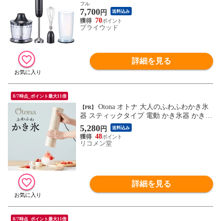
≫ レシピ付き 氷 砕ける 離乳食 フードプ
フル
7,700
ロセッサー 泡立て おしゃれ プレゼント ギ
円
送料込み
フト
70
プライウッド
詳細を見る
8/7時点_ポイント最大11倍
Otona オトナ 大人のふわふわかき氷
【PR】
器 スティックタイプ 電動 かき氷器 かき氷
機 氷かき器 ハンディ ワンプッシュ ふわ雪
5,280
円
送料込み
大人 ふわふわ かき氷 DHIS-B3 ミルキーベ
48
ージュ
リコメン堂
詳細を見る
8/7時点_ポイント最大11倍