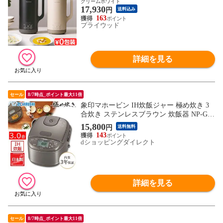
クリームホワイト
17,930
水 電気 ミキサー ブレンダー 豆乳メーカー
円
送料込み
スープメーカー スープジャー レシピ付き
163
プライウッド
離乳食 介護食 保温 氷OK ギフト
詳細を見る
セール
8/7時点_ポイント最大11倍
象印マホービン IH炊飯ジャー 極め炊き 3
合炊き ステンレスブラウン 炊飯器 NP-GS0
5-XT
15,800
円
送料無料
143
dショッピングダイレクト
詳細を見る
セール
8/7時点_ポイント最大11倍