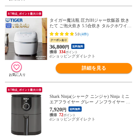
8/7時点_ポイント最大11倍
タイガー魔法瓶 圧力IHジャー炊飯器 炊き
たて ご泡火炊き 5.5合炊き タルクホワイト
遠赤9層土鍋かまどコート釜 日本製 極みう
5.0
(4件)
ま キッチン家電 ごはん お米 JPI-X100WX
クーポンあり
36,800
円
送料無料
334
dショッピングダイレクト
詳細を見る
8/7時点_ポイント最大11倍
Shark Ninja(シャーク ニンジャ) Ninja ミニ
エアフライヤー グレー ノンフライヤー 揚
げ物 コンパクト ヘルシー AF080J
7,920
円
送料無料
72
dショッピングダイレクト