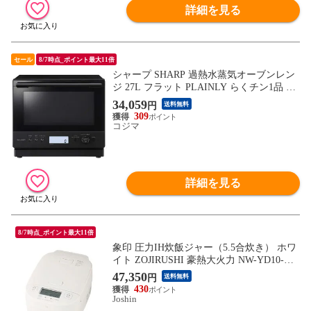
詳細を見る
セール
8/7時点_ポイント最大11倍
シャープ SHARP 過熱水蒸気オーブンレン
ジ 27L フラット PLAINLY らくチン1品 ブ
ラック RE-WF276-B
34,059
円
送料無料
309
コジマ
詳細を見る
8/7時点_ポイント最大11倍
象印 圧力IH炊飯ジャー（5.5合炊き） ホワ
イト ZOJIRUSHI 豪熱大火力 NW-YD10-WA
【返品種別A】
47,350
円
送料無料
430
Joshin