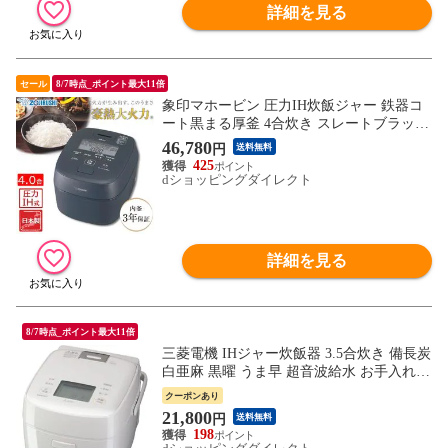
詳細を見る
セール
8/7時点_ポイント最大11倍
象印マホービン 圧力IH炊飯ジャー 鉄器コ
ート黒まる厚釜 4合炊き スレートブラック
炊飯器 NW-MC07-BZ
46,780
円
送料無料
425
dショッピングダイレクト
詳細を見る
8/7時点_ポイント最大11倍
三菱電機 IHジャー炊飯器 3.5合炊き 備長炭
白亜麻 黒曜 うま早 超音波給水 お手入れ簡
単 ごはん お米 玄米 NJ-SE06H-W
クーポンあり
21,800
円
送料無料
198