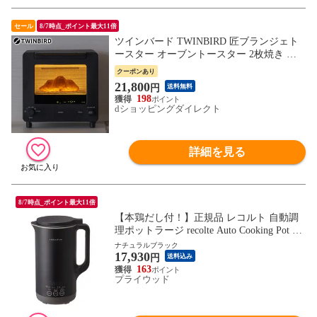
セール
8/7時点_ポイント最大11倍
ツインバード TWINBIRD 匠ブランジェト
ースター オーブントースター 2枚焼き ブ
ラック 冷凍パン リベイク 縦型 クロワッサ
クーポンあり
ン 燕三条 TS-D486B
21,800
円
送料無料
198
dショッピングダイレクト
詳細を見る
8/7時点_ポイント最大11倍
【本鶏だし付！】正規品 レコルト 自動調
理ポットラージ recolte Auto Cooking Pot La
rge ≪ナチュラルブラック RSY-3≫ 大容量
ナチュラルブラック
17,930
防水 電気 ミキサー ブレンダー 豆乳メーカ
円
送料込み
ー スープメーカー スープジャー レシピ付
163
プライウッド
き 離乳食 介護食 保温 氷OK ギフト