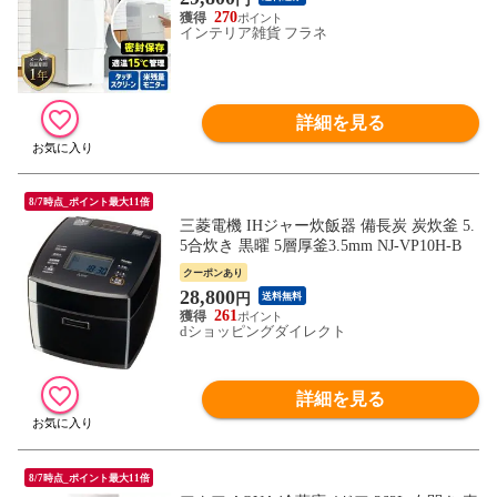
米びつ 玄米対応 密封保存 ユーデー)【送料
270
無料】
インテリア雑貨 フラネ
詳細を見る
8/7時点_ポイント最大11倍
三菱電機 IHジャー炊飯器 備長炭 炭炊釜 5.
5合炊き 黒曜 5層厚釜3.5mm NJ-VP10H-B
クーポンあり
28,800
円
送料無料
261
dショッピングダイレクト
詳細を見る
8/7時点_ポイント最大11倍