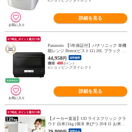
dショッピングダイレクト
詳細を見る
8/7時点_ポイント最大11倍
Panasonic 【5年保証付】パナソニック 単機
能レンジ Bistro(ビストロ) 26L ブラック NE
-FB2D-K
44,958
円
送料無料
408
dショッピングダイレクト
詳細を見る
8/7時点_ポイント最大11倍
【メーカー直送】UD ライスフリッジ クラ
ウド 白米21kg (保冷 米びつ 20キロ お米専
用冷蔵庫 温度管理 ライスストッカー 冷蔵
29,800
円
送料込み