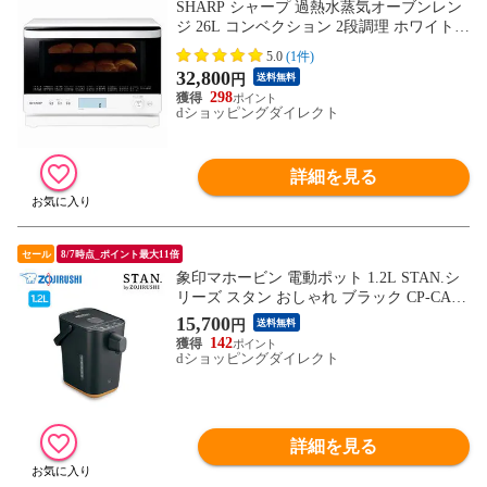
SHARP シャープ 過熱水蒸気オーブンレン
ジ 26L コンベクション 2段調理 ホワイト R
ESS26B RE-SS26B-W
5.0
(1件)
32,800
円
送料無料
298
dショッピングダイレクト
詳細を見る
セール
8/7時点_ポイント最大11倍
象印マホービン 電動ポット 1.2L STAN.シ
リーズ スタン おしゃれ ブラック CP-CA12
-BA
15,700
円
送料無料
142
dショッピングダイレクト
詳細を見る