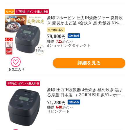
セール
8/7時点_ポイント最大11倍
象印マホービン 圧力IH炊飯ジャー 炎舞炊
き 豪炎かまど釜 4合炊き 黒 炊飯器 NW-UU
07-BZ
クーポンあり
79,800
円
送料無料
725
dショッピングダイレクト
詳細を見る
8/7時点_ポイント最大11倍
象印 圧力IH炊飯器 4合炊き 極め炊き 黒ま
る厚釜 日本製 （ ZOJIRUSHI 象印マホービ
ン 豪熱大火力 4合 炊飯ジャー ブラック 圧
71,280
円
送料込み
力IH 厚釜 保温 高火力 早炊き ごはん 白米
648
麦ごはん 玄米 無洗米 しゃもじ付き 調理家
リビングート
電 キッチン家電 ）