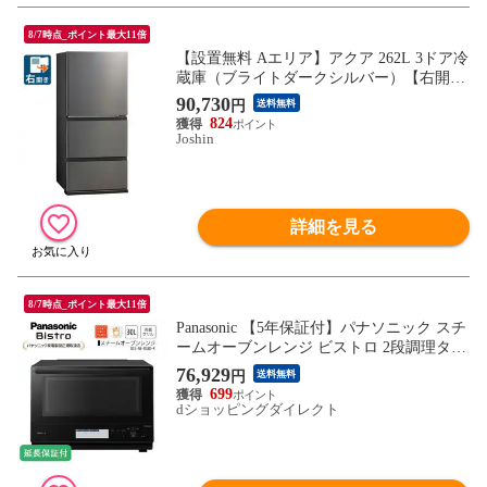
8/7時点_ポイント最大11倍
【設置無料 Aエリア】アクア 262L 3ドア冷
蔵庫（ブライトダークシルバー）【右開
き】 AQUA AQR-26A-DS 【返品種別A】
90,730
円
送料無料
824
Joshin
詳細を見る
8/7時点_ポイント最大11倍
Panasonic 【5年保証付】パナソニック スチ
ームオーブンレンジ ビストロ 2段調理タイ
プ 30L ブラック NE-BS8D-K
76,929
円
送料無料
699
dショッピングダイレクト