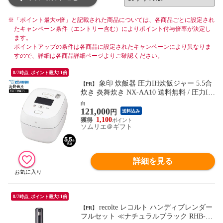
※
「ポイント最大○倍」と記載された商品については、各商品ごとに設定され
たキャンペーン条件（エントリー含む）によりポイント付与倍率が決定し
ます。
ポイントアップの条件は各商品に設定されたキャンペーンにより異なりま
すので、詳細は各商品詳細ページよりご確認ください。
8/7時点_ポイント最大11倍
象印 炊飯器 圧力IH炊飯ジャー 5.5合
【PR】
炊き 炎舞炊き NX-AA10 送料無料 / 圧力IH
炊飯器 5合炊き 内釜5年保証 かまど炊き 大
白
121,000
火力 保温 白米特急 おかゆ 冷凍ごはん 玄
円
送料込み
米 雑穀米 黒 白 ZOJIRUSHI キッチン家電
1,100
ソムリエ＠ギフト
調理家電 JGS / 白
詳細を見る
8/7時点_ポイント最大11倍
recolte レコルト ハンディブレンダー
【PR】
フルセット ≪ナチュラルブラック RHB-3F