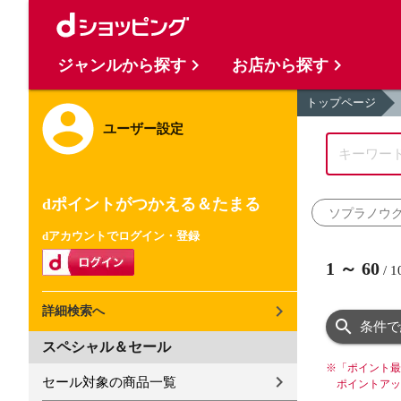
ジャンルから探す
お店から探す
トップページ
ユーザー設定
dポイントがつかえる＆たまる
ソプラノウ
dアカウントでログイン・登録
1
～
60
/
1
詳細検索へ
条件で
スペシャル＆セール
※
「ポイント最
セール対象の商品一覧
ポイントアッ