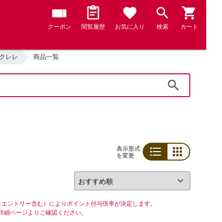
クーポン
閲覧履歴
お気に入り
検索
カート
クレレ
商品一覧
検索
表示形式
を変更
リスト
グリッド
（エントリー含む）によりポイント付与倍率が決定します。
詳細ページよりご確認ください。