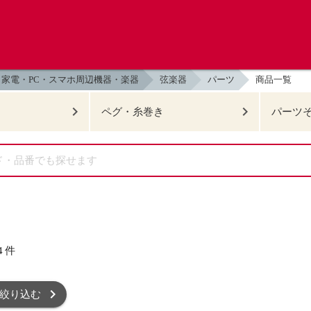
家電・PC・スマホ周辺機器・楽器
弦楽器
パーツ
商品一覧
ペグ・糸巻き
パーツ
4
件
絞り込む