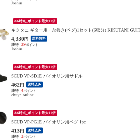
Joshin
8/6時点_ポイント最大11倍
キクタニ ギター用・糸巻き(ペグ)1セット(6弦分) KIKUTANI GUIT
4,330
送料無料
円
39
Joshin
8/6時点_ポイント最大11倍
SCUD VP-SD1E バイオリン用サドル
462
送料込み
円
4
chuya-online
8/6時点_ポイント最大11倍
SCUD VP-PG1E バイオリン用ペグ 1pc
413
送料込み
円
3