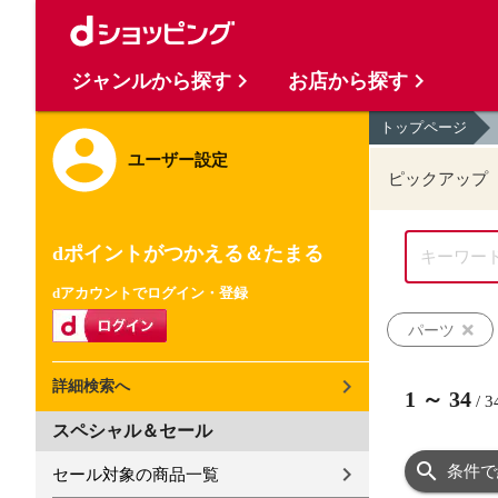
ジャンルから探す
お店から探す
トップページ
ユーザー設定
ピックアップ
dポイントがつかえる＆たまる
dアカウントでログイン・登録
パーツ
詳細検索へ
1
～
34
/
3
スペシャル＆セール
条件で
セール対象の商品一覧