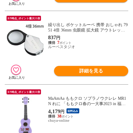
8/9時点_ポイント最大11倍
繰り出し ポケットルーペ 携帯 おしゃれ 79
51 4倍 36mm 虫眼鏡 拡大鏡 アウトレット
池田レンズ
837
円
7
ルーペスタジオ
詳細を見る
8/9時点_ポイント最大11倍
MaAmAa ももクロ ソプラノウクレレ MR1
N れに 「ももクロ春の一大事2023 in 福山
市」イベントコラボ製品
4,179
円
送料込み
38
chuya-online