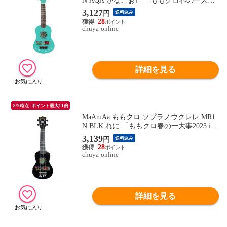
N AQA かなこぉ↑↑ 「ももクロ春の一大事2
023 in 福山市」イベントコラボ製品
3,127
円
送料込み
28
chuya-online
詳細を見る
8/9時点_ポイント最大11倍
MaAmAa ももクロ ソプラノウクレレ MR1
N BLK れに 「ももクロ春の一大事2023 in
福山市」イベントコラボ製品
3,139
円
送料込み
28
chuya-online
詳細を見る