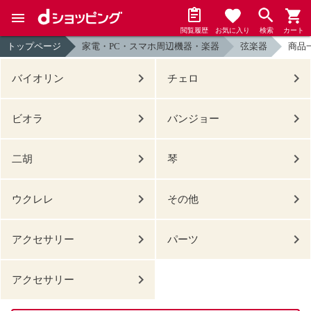
閲覧履歴
お気に入り
検索
カート
トップページ
家電・PC・スマホ周辺機器・楽器
弦楽器
商品
バイオリン
チェロ
ビオラ
バンジョー
二胡
琴
ウクレレ
その他
アクセサリー
パーツ
アクセサリー