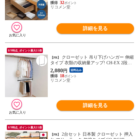
32
リコメン堂
詳細を見る
8/9時点_ポイント最大11倍
クローゼット 吊り下げハンガー 伸縮
【PR】
タイプ 衣類の収納量アップ! CH-EX 2段ハ
ンガー ブランコ式 幅・高さ調節 フック付
2,080
円
送料込み
き 押入れ収納 押入収納 衣類収納 ハンガー
18
ラック 伸晃 Belca【送料無料】
リコメン堂
詳細を見る
8/9時点_ポイント最大11倍
2台セット 日本製 クローゼット 押入
【PR】