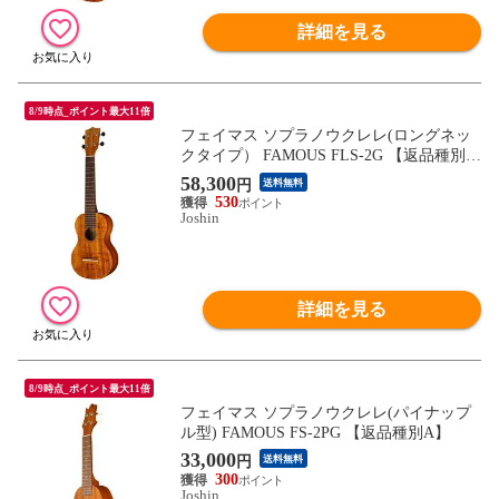
詳細を見る
8/9時点_ポイント最大11倍
フェイマス ソプラノウクレレ(ロングネッ
クタイプ） FAMOUS FLS-2G 【返品種別
A】
58,300
円
送料無料
530
Joshin
詳細を見る
8/9時点_ポイント最大11倍
フェイマス ソプラノウクレレ(パイナップ
ル型) FAMOUS FS-2PG 【返品種別A】
33,000
円
送料無料
300
Joshin