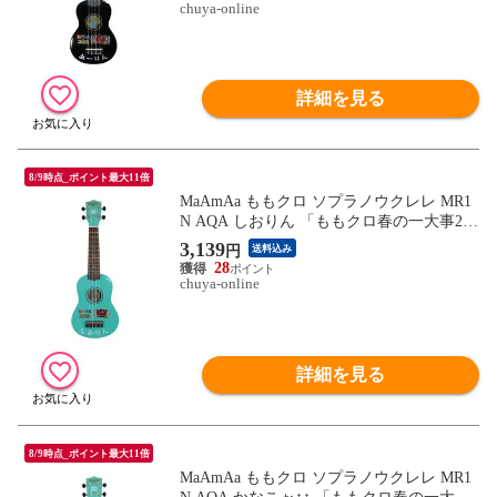
chuya-online
詳細を見る
8/9時点_ポイント最大11倍
MaAmAa ももクロ ソプラノウクレレ MR1
N AQA しおりん 「ももクロ春の一大事202
3 in 福山市」イベントコラボ製品
3,139
円
送料込み
28
chuya-online
詳細を見る
8/9時点_ポイント最大11倍
MaAmAa ももクロ ソプラノウクレレ MR1