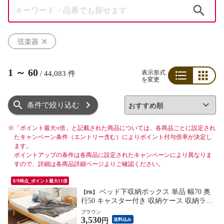
検索
弦楽器
1
～
60
表示形式
/
44,083
件
を変更
リスト
グリッド
条件で絞り込む
※
「ポイント最大○倍」と記載された商品については、各商品ごとに設定され
たキャンペーン条件（エントリー含む）によりポイント付与倍率が決定し
ます。
ポイントアップの条件は各商品に設定されたキャンペーンにより異なりま
すので、詳細は各商品詳細ページよりご確認ください。
8/9時点_ポイント最大11倍
ベッド下収納ボックス 単品 幅70 奥
【PR】
行50 キャスター付き 収納ケース 収納ラッ
ク 引き出し収納 ソファー下収納 木製【送
ブラウン
3,530
料無料】
円
送料込み