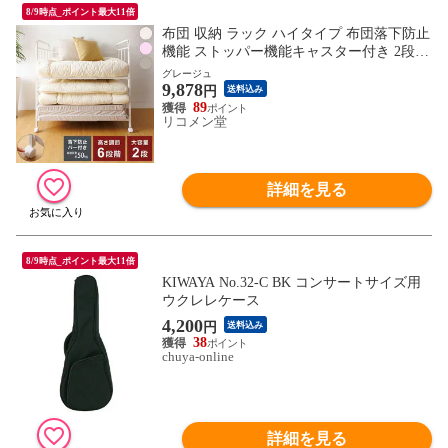
8/9時点_ポイント最大11倍
布団 収納 ラック ハイタイプ 布団落下防止
機能 ストッパー機能キャスター付き 2段
高さ6段調整 幅103cm×奥行65cm×高さ100c
グレージュ
9,878
m 大容量 隙間11cm 整理棚 干し 整理棚
円
送料込み
【送料無料】
89
リコメン堂
詳細を見る
8/9時点_ポイント最大11倍
KIWAYA No.32-C BK コンサートサイズ用
ウクレレケース
4,200
円
送料込み
38
chuya-online
詳細を見る