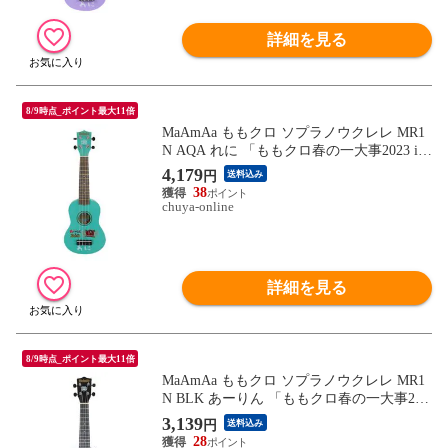
詳細を見る
8/9時点_ポイント最大11倍
MaAmAa ももクロ ソプラノウクレレ MR1
N AQA れに 「ももクロ春の一大事2023 in
福山市」イベントコラボ製品
4,179
円
送料込み
38
chuya-online
詳細を見る
8/9時点_ポイント最大11倍
MaAmAa ももクロ ソプラノウクレレ MR1
N BLK あーりん 「ももクロ春の一大事202
3 in 福山市」イベントコラボ製品
3,139
円
送料込み
28