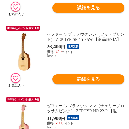
詳細を見る
8/9時点_ポイント最大11倍
ゼファー ソプラノウクレレ（フットプリン
ト） ZEPHYR SP-15-PAW 【返品種別A】
26,400
円
送料無料
240
Joshin
詳細を見る
8/9時点_ポイント最大11倍
ゼファー ソプラノウクレレ（チェリーブロ
ッサムピンク） ZEPHYR NO.22-P 【返品
種別A】
31,900
円
送料無料
290
Joshin