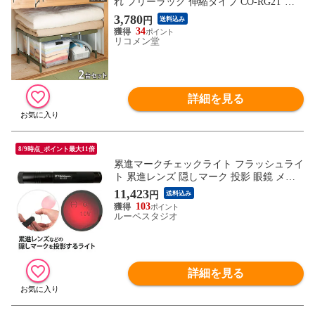
れ フリーラック 伸縮タイプ CO-RG2T エ
コグリーン 整理棚 押入れ収納 押入収納 押
3,780
円
送料込み
入れラック クローゼット 収納棚 収納ラッ
34
ク すきま収納 隙間収納 伸晃 Belca【送料
リコメン堂
無料】
詳細を見る
8/9時点_ポイント最大11倍
累進マークチェックライト フラッシュライ
ト 累進レンズ 隠しマーク 投影 眼鏡 メガ
ネ 確認 検品 検査 累進マークチェッカー
11,423
円
送料込み
103
ルーペスタジオ
詳細を見る