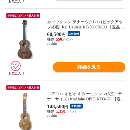
8/9時点_ポイント最大11倍
カイウクレレ テナーウクレレ(ピックアッ
プ搭載) Kai Ukulele KT-5000R/EQ 【返品種
別A】
60,500
円
送料無料
550
Joshin
詳細を見る
8/9時点_ポイント最大11倍
コアロハ オピオ ギターウクレレ(6弦・テ
ナーサイズ) KoAloha OPIO KTO-G6 【返品
種別A】
148,500
円
送料無料
1,350
Joshin