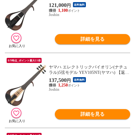
【返品種別A】
121,000
円
送料無料
1,100
Joshin
詳細を見る
8/9時点_ポイント最大11倍
ヤマハ エレクトリックバイオリン(ナチュ
ラル)5弦モデル YEV105NT(ヤマハ) 【返品
種別A】
137,500
円
送料無料
1,250
Joshin
詳細を見る