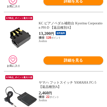
詳細を見る
8/9時点_ポイント最大11倍
KC ピアノペダル補助台 Kyoritsu Corporatio
n PH-D 【返品種別A】
13,200
円
送料無料
120
Joshin
詳細を見る
8/9時点_ポイント最大11倍
ヤマハ フットスイッチ YAMAHA FC-5
【返品種別A】
2,460
円
22
Joshin