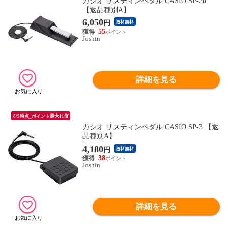
カシオ サスティンペダル CASIO SP-20
【返品種別A】
6,050
円
送料無料
55
Joshin
詳細を見る
8/9時点_ポイント最大11倍
カシオ サスティンペダル CASIO SP-3 【返
品種別A】
4,180
円
送料無料
38
Joshin
詳細を見る