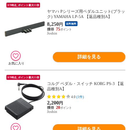
8/9時点_ポイント最大11倍
ヤマハ Pシリーズ用ペダルユニット(ブラッ
ク) YAMAHA LP-5A 【返品種別A】
8,250
円
送料無料
75
Joshin
詳細を見る
8/9時点_ポイント最大11倍
コルグ ペダル・スイッチ KORG PS-3 【返
品種別A】
4.0
(1件)
2,200
円
20
Joshin
詳細を見る