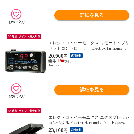
詳細を見る
8/9時点_ポイント最大11倍
エレクトロ・ハーモニクス リモート・プリ
セットコントローラー Electro-Harmonix 8 S
tep Program Foot Controller 8STEPPROGRA
20,900
円
送料無料
MFOOTCON 【返品種別A】
190
Joshin
詳細を見る
8/9時点_ポイント最大11倍
エレクトロ・ハーモニクス エクスプレッシ
ョンペダル Electro-Harmonix Dual Expressio
n Pedal DUALEXPRESSIONPEDAL 【返品
23,100
円
送料無料
種別A】