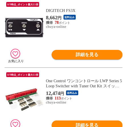
8/9時点_ポイント最大11倍
DIGITECH FS3X
8,662
円
送料込み
78
chuya-online
詳細を見る
8/9時点_ポイント最大11倍
One Control ワンコントロール LWP Series 5
Loop Switcher with Tuner Out Kit スイッチ
ャー ギターエフェクター制作キット
12,474
円
送料込み
113
chuya-online
詳細を見る