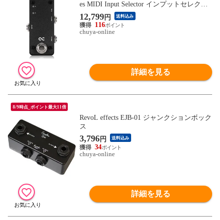
es MIDI Input Selector インプットセレクタ
ー フットスイッチ ABボックス
12,799
円
送料込み
116
chuya-online
詳細を見る
8/9時点_ポイント最大11倍
RevoL effects EJB-01 ジャンクションボック
ス
3,796
円
送料込み
34
chuya-online
詳細を見る