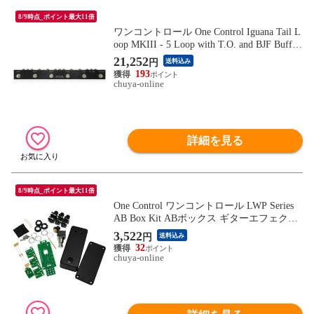
8/9時点_ポイント最大11倍
ワンコントロール One Control Iguana Tail L
oop MKIII - 5 Loop with T.O. and BJF Buffer
- ループスイッチャー
21,252
円
送料込み
193
chuya-online
詳細を見る
8/9時点_ポイント最大11倍
One Control ワンコントロール LWP Series
AB Box Kit ABボックス ギターエフェクタ
ー制作キット
3,522
円
送料込み
32
chuya-online