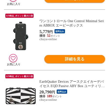
8/9時点_ポイント最大11倍
ワンコントロール One Control Minimal Seri
es ABBOX エービーボックス
5,779
円
送料込み
52
chuya-online
詳細を見る
8/9時点_ポイント最大11倍
EarthQuaker Devices アースクエイカーデバ
イセス EQD Passive ABY Box ユーティリテ
ィシリーズ ABYボックス
20,790
円
送料込み
189
chuya-online