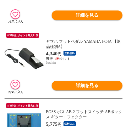
詳細を見る
8/9時点_ポイント最大11倍
ヤマハ フットペダル YAMAHA FC4A 【返
品種別A】
4,340
円
送料無料
39
Joshin
詳細を見る
8/9時点_ポイント最大11倍
BOSS ボス AB-2 フットスイッチ ABボック
ス ギターエフェクター
5,775
円
送料込み