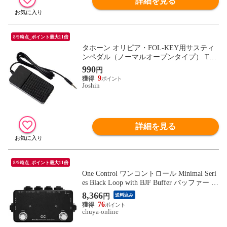
詳細を見る
8/9時点_ポイント最大11倍
タホーン オリピア・FOL-KEY用サスティ
ンペダル（ノーマルオープンタイプ） TAH
ORNG OPSP2NO 【返品種別A】
990
円
9
Joshin
詳細を見る
8/9時点_ポイント最大11倍
One Control ワンコントロール Minimal Seri
es Black Loop with BJF Buffer バッファー ル
ープスイッチャー ギターエフェクター
8,366
円
送料込み
76
chuya-online