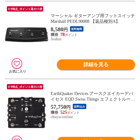
8/9時点_ポイント最大11倍
マーシャル ギターアンプ用フットスイッチ
Marshall PEDL90008 【返品種別A】
8,580
円
送料無料
78
Joshin
詳細を見る
8/9時点_ポイント最大11倍
EarthQuaker Devices アースクエイカーデバ
イセス EQD Swiss Things エフェクトループ
スイッチャー
57,750
円
送料込み
525
chuya-online