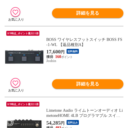
詳細を見る
8/9時点_ポイント最大11倍
BOSS ワイヤレスフットスイッチ BOSS FS
-1-WL 【返品種別A】
17,600
円
送料無料
160
Joshin
詳細を見る
8/9時点_ポイント最大11倍
Limetone Audio ライムトーンオーディオ Li
metoneHOME 4LB プログラマブル スイッ
チャー
54,285
円
送料込み
493