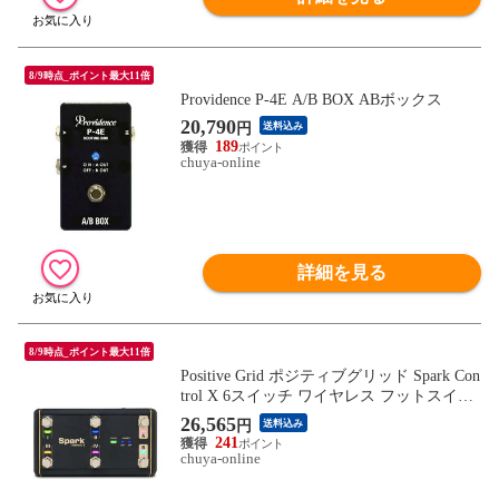
8/9時点_ポイント最大11倍
Providence P-4E A/B BOX ABボックス
20,790
円
送料込み
189
chuya-online
詳細を見る
8/9時点_ポイント最大11倍
Positive Grid ポジティブグリッド Spark Con
trol X 6スイッチ ワイヤレス フットスイッ
チ
26,565
円
送料込み
241
chuya-online