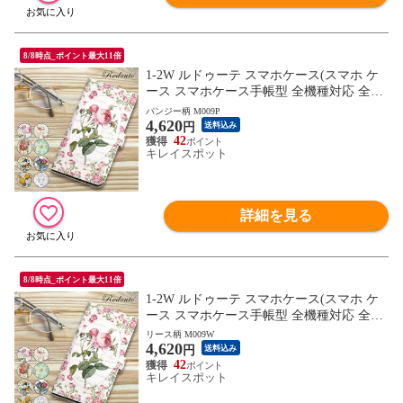
8/8時点_ポイント最大11倍
1-2W ルドゥーテ スマホケース(スマホ ケ
ース スマホケース手帳型 全機種対応 全機
種 花柄 フラワーモチーフ かわいい) ※1枚
パンジー柄 M009P
4,620
目の画像は代表イメージのため色・柄が異
円
送料込み
なる場合がございます。2枚目以降の画像
42
キレイスポット
でご希望の色・柄をご確認下さい。
詳細を見る
8/8時点_ポイント最大11倍
1-2W ルドゥーテ スマホケース(スマホ ケ
ース スマホケース手帳型 全機種対応 全機
種 花柄 フラワーモチーフ かわいい) ※1枚
リース柄 M009W
4,620
目の画像は代表イメージのため色・柄が異
円
送料込み
なる場合がございます。2枚目以降の画像
42
キレイスポット
でご希望の色・柄をご確認下さい。