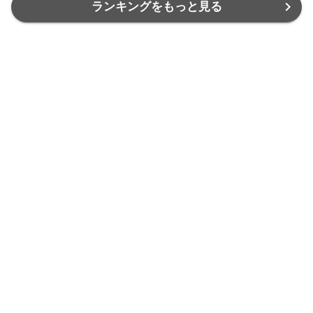
が異なる場合が
が異なる場合が
が
ランキングをもっと見る
ございます。2枚
ございます。2枚
ご
目以降の画像で
目以降の画像で
目
ご希望の色・柄
ご希望の色・柄
ご
をご確認下さ
をご確認下さ
を
商品を探す
ヘルプ／お問い合わせ
い。
い。
い
お気に入り商品
お知らせ
最近チェックした商品
よくあるご質問
取り扱いジャンル一覧
はじめての方へ
取り扱い店舗一覧
ご利用規約
おすすめ記事一覧
プライバシーポリシー
カート
お客さまご利用端末からの情報
の外部送信について
マイページ
特定商取引法に関する表示