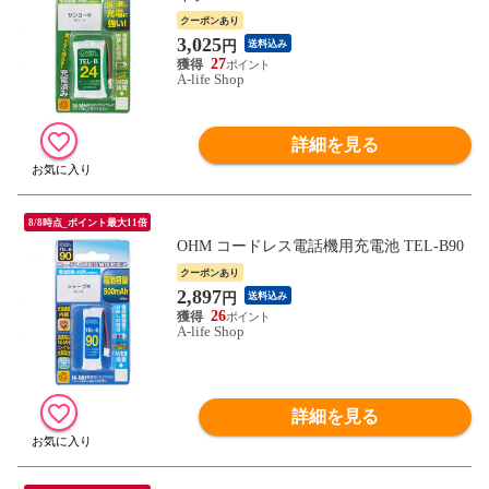
クーポンあり
3,025
円
送料込み
27
A-life Shop
詳細を見る
8/8時点_ポイント最大11倍
OHM コードレス電話機用充電池 TEL-B90
クーポンあり
2,897
円
送料込み
26
A-life Shop
詳細を見る