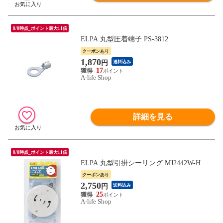
8/8時点_ポイント最大11倍
ELPA 丸型圧着端子 PS-3812
クーポンあり
1,870
円
送料込み
17
A-life Shop
詳細を見る
8/8時点_ポイント最大11倍
ELPA 丸型引掛シーリング MJ2442W-H
クーポンあり
2,750
円
送料込み
25
A-life Shop