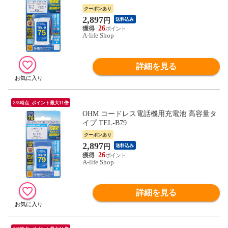
クーポンあり
2,897
円
送料込み
26
A-life Shop
詳細を見る
8/8時点_ポイント最大11倍
OHM コードレス電話機用充電池 高容量タ
イプ TEL-B79
クーポンあり
2,897
円
送料込み
26
A-life Shop
詳細を見る