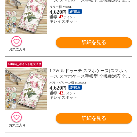
ース スマホケース手帳型 全機種対応 全機
種 花柄 フラワーモチーフ かわいい) ※1枚
リリー柄 M009L
4,620
目の画像は代表イメージのため色・柄が異
円
送料込み
なる場合がございます。2枚目以降の画像
42
キレイスポット
でご希望の色・柄をご確認下さい。
詳細を見る
8/8時点_ポイント最大11倍
1-2W ルドゥーテ スマホケース(スマホ ケ
ース スマホケース手帳型 全機種対応 全機
種 花柄 フラワーモチーフ かわいい) ※1枚
バラ・グリーン柄 M009R2
4,620
目の画像は代表イメージのため色・柄が異
円
送料込み
なる場合がございます。2枚目以降の画像
42
キレイスポット
でご希望の色・柄をご確認下さい。
詳細を見る