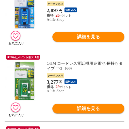
クーポンあり
2,897
円
送料込み
26
A-life Shop
詳細を見る
8/8時点_ポイント最大11倍
OHM コードレス電話機用充電池 長持ちタ
イプ TEL-B39
クーポンあり
3,277
円
送料込み
29
A-life Shop
詳細を見る
8/8時点_ポイント最大11倍