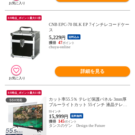
8/8時点_ポイント最大11倍
CNB EPC-70 BLK EP 7インチレコードケー
ス
5,229
円
送料込み
47
chuya-online
詳細を見る
8/8時点_ポイント最大11倍
カット率55.5％ テレビ保護パネル 3mm厚
ブルーライトカット 55インチ 液晶テレビ
保護パネル 保護フィルム 保護 液晶保護パ
55インチ
15,999
ネル テレビカバー テレビ保護フィルム テ
円
送料無料
レビガード 84300053〔55インチ〕【予約】
145
タンスのゲン Design the Future
8月下旬※8/31までに出荷予定