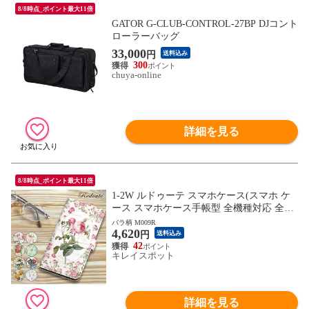
8/8時点_ポイント最大11倍
GATOR G-CLUB-CONTROL-27BP DJコント
ローラーバッグ
33,000
円
送料込み
300
chuya-online
詳細を見る
8/8時点_ポイント最大11倍
1-2W ルドゥーテ スマホケース(スマホ ケ
ース スマホケース手帳型 全機種対応 全機
種 花柄 フラワーモチーフ かわいい) ※1枚
バラ柄 M009R
4,620
目の画像は代表イメージのため色・柄が異
円
送料込み
なる場合がございます。2枚目以降の画像
42
キレイスポット
でご希望の色・柄をご確認下さい。
詳細を見る