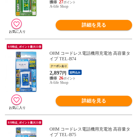
27
A-life Shop
詳細を見る
8/8時点_ポイント最大11倍
OHM コードレス電話機用充電池 高容量タ
イプ TEL-B74
クーポンあり
2,897
円
送料込み
26
A-life Shop
詳細を見る
8/8時点_ポイント最大11倍
OHM コードレス電話機用充電池 高容量タ
イプ TEL-B75