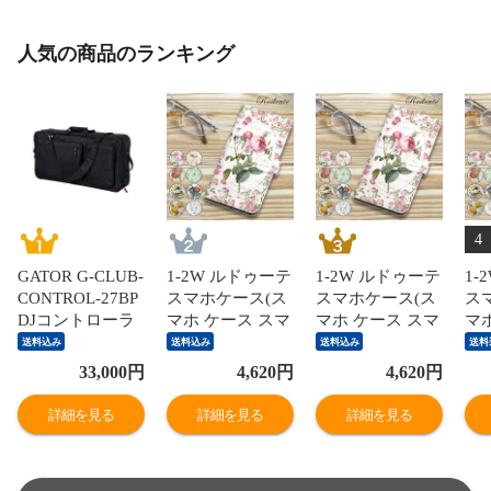
人気の商品のランキング
4
GATOR G-CLUB-
1-2W ルドゥーテ
1-2W ルドゥーテ
1-
CONTROL-27BP
スマホケース(ス
スマホケース(ス
ス
DJコントローラ
マホ ケース スマ
マホ ケース スマ
マ
ーバッグ
ホケース手帳型
ホケース手帳型
ホ
送料込み
送料込み
送料込み
送料
全機種対応 全機
全機種対応 全機
全
33,000
円
4,620
円
4,620
円
種 花柄 フラワー
種 花柄 フラワー
種
モチーフ かわい
モチーフ かわい
モ
詳細を見る
詳細を見る
詳細を見る
い) ※1枚目の画
い) ※1枚目の画
い)
像は代表イメー
像は代表イメー
像
ジのため色・柄
ジのため色・柄
ジ