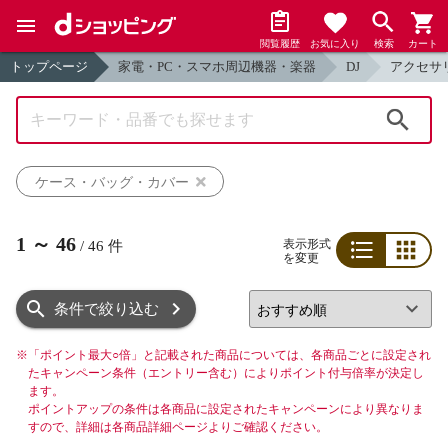
閲覧履歴
お気に入り
検索
カート
トップページ
家電・PC・スマホ周辺機器・楽器
DJ
アクセサ
検索
ケース・バッグ・カバー
1
～
46
表示形式
/
46
件
を変更
リスト
グリッド
条件で絞り込む
※
「ポイント最大○倍」と記載された商品については、各商品ごとに設定され
たキャンペーン条件（エントリー含む）によりポイント付与倍率が決定し
ます。
ポイントアップの条件は各商品に設定されたキャンペーンにより異なりま
すので、詳細は各商品詳細ページよりご確認ください。