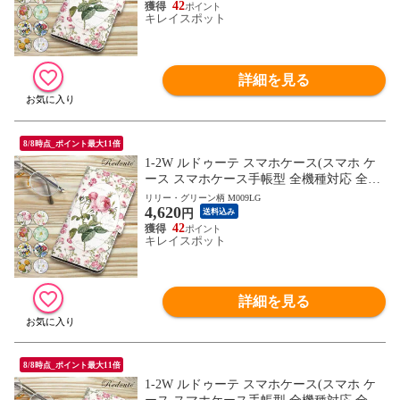
なる場合がございます。2枚目以降の画像
42
キレイスポット
でご希望の色・柄をご確認下さい。
詳細を見る
8/8時点_ポイント最大11倍
1-2W ルドゥーテ スマホケース(スマホ ケ
ース スマホケース手帳型 全機種対応 全機
種 花柄 フラワーモチーフ かわいい) ※1枚
リリー・グリーン柄 M009LG
4,620
目の画像は代表イメージのため色・柄が異
円
送料込み
なる場合がございます。2枚目以降の画像
42
キレイスポット
でご希望の色・柄をご確認下さい。
詳細を見る
8/8時点_ポイント最大11倍
1-2W ルドゥーテ スマホケース(スマホ ケ