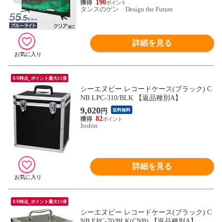
レビガード 84300055〔65インチ〕【予約】
190
タンスのゲン Design the Future
8月下旬※8/31までに出荷予定
詳細を見る
8/8時点_ポイント最大11倍
シーエヌビー レコードケース(ブラック) C
NB LPC-310/BLK 【返品種別A】
9,020
円
送料無料
82
Joshin
詳細を見る
8/8時点_ポイント最大11倍
シーエヌビー レコードケース(ブラック) C
NB EPC-70/BLK(CNB) 【返品種別A】