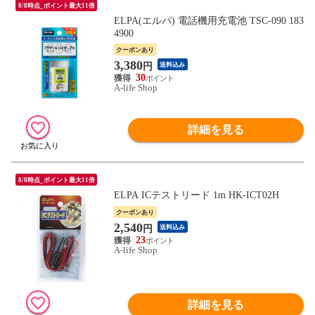
8/8時点_ポイント最大11倍
ELPA(エルパ) 電話機用充電池 TSC-090 183
4900
クーポンあり
3,380
円
送料込み
30
A-life Shop
詳細を見る
8/8時点_ポイント最大11倍
ELPA ICテストリード 1m HK-ICT02H
クーポンあり
2,540
円
送料込み
23
A-life Shop
詳細を見る