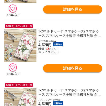
詳細を見る
8/8時点_ポイント最大11倍
1-2W ルドゥーテ スマホケース(スマホ ケ
ース スマホケース手帳型 全機種対応 全機
種 花柄 フラワーモチーフ かわいい) ※1枚
ブーケ柄 M009A
4,620
目の画像は代表イメージのため色・柄が異
円
送料込み
なる場合がございます。2枚目以降の画像
42
キレイスポット
でご希望の色・柄をご確認下さい。
詳細を見る
8/8時点_ポイント最大11倍
1-2W ルドゥーテ スマホケース(スマホ ケ
ース スマホケース手帳型 全機種対応 全機
種 花柄 フラワーモチーフ かわいい) ※1枚
スルフレア柄 M009S
4,620
目の画像は代表イメージのため色・柄が異
円
送料込み