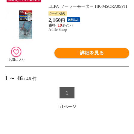
ELPA ソーラーモーター HK-MSORA05VH
クーポンあり
2,160
円
送料込み
19
A-life Shop
詳細を見る
1
～
46
/
46
件
1
1/1