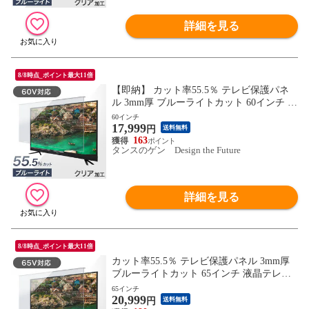
詳細を見る
8/8時点_ポイント最大11倍
【即納】 カット率55.5％ テレビ保護パネ
ル 3mm厚 ブルーライトカット 60インチ 液
晶テレビ 保護パネル 保護フィルム 保護 液
60インチ
17,999
晶保護パネル テレビカバー テレビ保護フ
円
送料無料
ィルム テレビガード 84300054〔60イン
163
タンスのゲン Design the Future
チ〕
詳細を見る
8/8時点_ポイント最大11倍
カット率55.5％ テレビ保護パネル 3mm厚
ブルーライトカット 65インチ 液晶テレビ
保護パネル 保護フィルム 保護 液晶保護パ
65インチ
20,999
ネル テレビカバー テレビ保護フィルム テ
円
送料無料