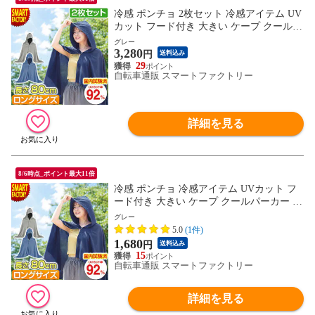
冷感 ポンチョ 2枚セット 冷感アイテム UV
カット フード付き 大きい ケープ クールパ
ーカー ジャンボサイズ ひんやり 涼しい 冷
グレー
3,280
感タオル 暑さ対策 日焼け対策 猛暑 大人
円
送料込み
子供 赤ちゃん 海 海水浴 プール アウトド
29
自転車通販 スマートファクトリー
ア キャンプ バーベキュー 運動会 釣り 送
料無料
詳細を見る
8/6時点_ポイント最大11倍
冷感 ポンチョ 冷感アイテム UVカット フ
ード付き 大きい ケープ クールパーカー ジ
ャンボサイズ ひんやり 涼しい 冷感タオル
グレー
暑さ対策 日焼け対策 猛暑 大人 子供 赤ち
5.0
(1件)
ゃん 海 海水浴 プール アウトドア キャン
1,680
円
送料込み
プ バーベキュー 運動会 釣り 送料無料
15
自転車通販 スマートファクトリー
詳細を見る