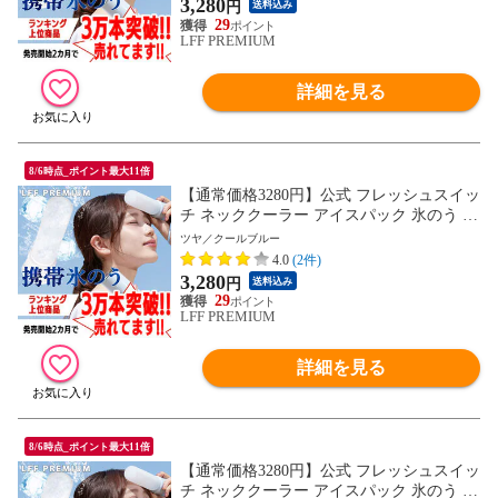
3,280
円
送料込み
んやり ゴルフ スポーツ 氷 長持ち
29
LFF PREMIUM
詳細を見る
8/6時点_ポイント最大11倍
【通常価格3280円】公式 フレッシュスイッ
チ ネッククーラー アイスパック 氷のう 携
帯氷のう 熱中症 首 冷やす 通学 通勤 暑さ
ツヤ／クールブルー
対策 グッズ 魔法瓶ホルダー 保冷 アイスバ
4.0
(2件)
ッグ 氷嚢 結露しない 冷却 冷却グッズ ひ
3,280
円
送料込み
んやり ゴルフ スポーツ 氷 長持ち
29
LFF PREMIUM
詳細を見る
8/6時点_ポイント最大11倍
【通常価格3280円】公式 フレッシュスイッ
チ ネッククーラー アイスパック 氷のう 携