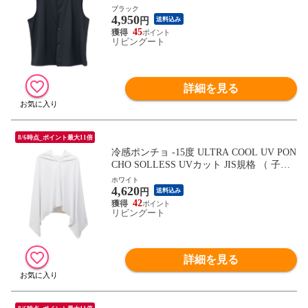
中症対策 紫外線対策 夏用 フード付き 長時
ブラック
4,950
間冷却 暑さ対策 クールベスト ） 【ブラッ
円
送料込み
ク】
45
リビングート
詳細を見る
8/6時点_ポイント最大11倍
冷感ポンチョ -15度 ULTRA COOL UV PON
CHO SOLLESS UVカット JIS規格 （ 子供
冷感 暑さ対策 冷却 接触冷感 抗菌 防臭 フ
ホワイト
4,620
ード付き スポーツ 軽量 熱中症対策 冷たい
円
送料込み
紫外線対策 パッカブル クールダウン ）
42
リビングート
【ホワイト】
詳細を見る