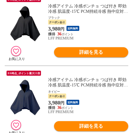
冷感アイテム 冷感ポンチョ つば付き 即効
冷感 肌温度-15℃ PCM持続冷感 熱中症対策
暑さ対策 暑さ対策グッズ 冷感グッズ 冷感
ブラック
冷却 UVカット 紫外線対策 クーリング ひ
クーポンあり
んやりグッズ FRESH SWITCH フレッシュ
3,980
円
送料無料
スイッチ
36
LFF PREMIUM
詳細を見る
8/6時点_ポイント最大11倍
冷感アイテム 冷感ポンチョ つば付き 即効
冷感 肌温度-15℃ PCM持続冷感 熱中症対策
暑さ対策 暑さ対策グッズ 冷感グッズ 冷感
ネイビー
冷却 UVカット 紫外線対策 クーリング ひ
クーポンあり
んやりグッズ FRESH SWITCH フレッシュ
3,980
円
送料無料
スイッチ
36
LFF PREMIUM
詳細を見る