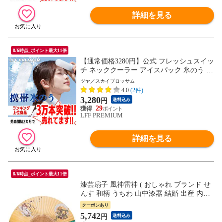
詳細を見る
8/6時点_ポイント最大11倍
【通常価格3280円】公式 フレッシュスイッ
チ ネッククーラー アイスパック 氷のう 携
帯氷のう 熱中症 首 冷やす 通学 通勤 暑さ
ツヤ／スカイブロッサム
対策 グッズ 魔法瓶ホルダー 保冷 アイスバ
4.0
(2件)
ッグ 氷嚢 結露しない 冷却 冷却グッズ ひ
3,280
円
送料込み
んやり ゴルフ スポーツ 氷 長持ち
29
LFF PREMIUM
詳細を見る
8/6時点_ポイント最大11倍
漆芸扇子 風神雷神 ( おしゃれ ブランド せ
んす 和柄 うちわ 山中漆器 結婚 出産 内祝
い 引き出物 金婚式 誕生日プレゼント 還暦
クーポンあり
祝い 古希 喜寿 米寿 退職 )
5,742
円
送料込み