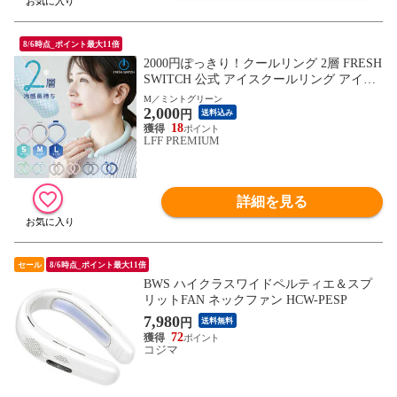
8/6時点_ポイント最大11倍
2000円ぽっきり！クールリング 2層 FRESH
SWITCH 公式 アイスクールリング アイス
ネックリング ネッククーラー 大人 クール
M／ミントグリーン
2,000
ネック 子ども 冷感リング ひんやり スマー
円
送料込み
トアイス リング 冷却 ネッククールリング
18
LFF PREMIUM
24℃ 暑さ対策 冷感グッズ
詳細を見る
セール
8/6時点_ポイント最大11倍
BWS ハイクラスワイドペルティエ＆スプ
リットFAN ネックファン HCW-PESP
7,980
円
送料無料
72
コジマ