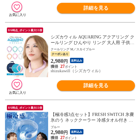
詳細を見る
8/6時点_ポイント最大11倍
シズカウィル AQUARING アクアリング ク
ールリング ひんやり リング 大人用 子供用
冷感グッズ アイス リング 暑さ対策 グッズ
クールリング M／スカイブルー
熱中症対策グッズ 保冷剤 保冷バッグ M ス
クーポンあり
カイブルー 保冷剤＋バッグ 1個入り
2,980
円
送料込み
27
shizukawill（シズカウィル）
詳細を見る
8/6時点_ポイント最大11倍
【極冷感3点セット】FRESH SWITCH 氷嚢
氷のう ネッククーラー 冷感タオル付き 保
冷袋付き アイスクールリング アイスネッ
ブルー
2,980
クリング 大人 子ども 冷感 ひんやり 冷却
円
送料込み
ネッククールリング 熱中症 暑さ対策 冷感
27