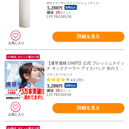
ーラー 首 冷やす スポーツ 水筒 魔法瓶 保
Mサイズ／サンライトベージュ（マット）
3,280
冷 冷温スティック アイシングバッグ 結露
円
送料込み
しない ひょうのう アイスパック ミニアイ
29
LFF PREMIUM
スパック 熱中症対策グッズ 暑さ対策
詳細を見る
8/6時点_ポイント最大11倍
【通常価格3280円】公式 フレッシュスイッ
チ ネッククーラー アイスパック 氷のう 携
帯氷のう 熱中症 首 冷やす 通学 通勤 暑さ
ツヤ／スノーピンク
対策 グッズ 魔法瓶ホルダー 保冷 アイスバ
4.0
(2件)
ッグ 氷嚢 結露しない 冷却 冷却グッズ ひ
3,280
円
送料込み
んやり ゴルフ スポーツ 氷 長持ち
29
LFF PREMIUM
詳細を見る
8/6時点_ポイント最大11倍