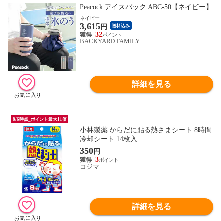
Peacock アイスパック ABC-50【ネイビー】
ネイビー
3,615
円
送料込み
32
BACKYARD FAMILY
詳細を見る
8/6時点_ポイント最大11倍
小林製薬 からだに貼る熱さまシート 8時間
冷却シート 14枚入
350
円
3
コジマ
詳細を見る