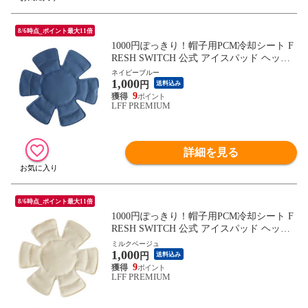
8/6時点_ポイント最大11倍
1000円ぽっきり！帽子用PCM冷却シート F
RESH SWITCH 公式 アイスパッド ヘッド
クール クールパッド スマートエコ アイス
ネイビーブルー
1,000
ヘッドクーラー PCM クールヘッド 帽子 保
円
送料込み
冷剤 頭 冷却 クール 持続冷感 ひんやり 熱
9
LFF PREMIUM
中症対策 暑さ対策 冷感グッズ 夏
詳細を見る
8/6時点_ポイント最大11倍
1000円ぽっきり！帽子用PCM冷却シート F
RESH SWITCH 公式 アイスパッド ヘッド
クール クールパッド スマートエコ アイス
ミルクベージュ
1,000
ヘッドクーラー PCM クールヘッド 帽子 保
円
送料込み
冷剤 頭 冷却 クール 持続冷感 ひんやり 熱
9
LFF PREMIUM
中症対策 暑さ対策 冷感グッズ 夏