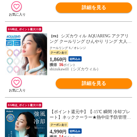
詳細を見る
8/6時点_ポイント最大11倍
シズカウィル AQUARING アクアリ
【PR】
ング クールリング ひんやり リング 大人用
子供用 冷感グッズ アイス リング 暑さ対策
クールリング S／オレンジ
グッズ 熱中症対策グッズ 保冷剤 保冷バッ
クーポンあり
グ S オレンジ 保冷剤 1個入り
1,860
円
送料込み
16
shizukawill（シズカウィル）
詳細を見る
8/6時点_ポイント最大11倍
【ポイント還元中】【-15℃ 瞬間 冷却プレ
ート】ネッククーラー★熱中症予防管理者
監修 ペルチェ素子【日本企業企画】5200m
クーポンあり
Ah ネックファン 首掛け扇風機 2026年 プ
4,990
円
送料込み
レゼント ギフト EXCITECH 父の日 冷却
54