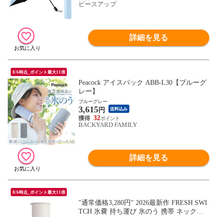
ピースアップ
KO437 RABLISS
詳細を見る
8/6時点_ポイント最大11倍
Peacock アイスパック ABB-L30【ブルーグ
レー】
ブルーグレー
3,615
円
送料込み
32
BACKYARD FAMILY
詳細を見る
8/6時点_ポイント最大11倍
"通常価格3,280円" 2026最新作 FRESH SWI
TCH 氷嚢 持ち運び 氷のう 携帯 ネックク