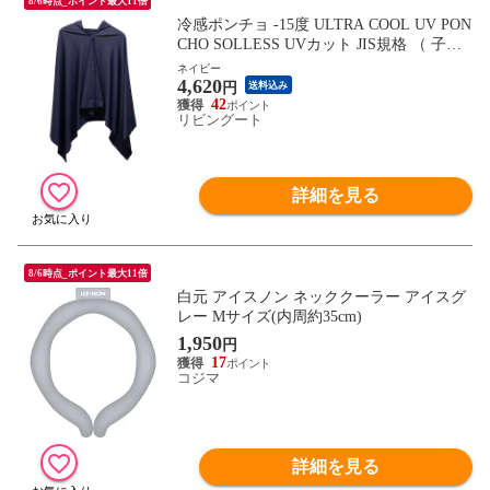
8/6時点_ポイント最大11倍
冷感ポンチョ -15度 ULTRA COOL UV PON
CHO SOLLESS UVカット JIS規格 （ 子供
冷感 暑さ対策 冷却 接触冷感 抗菌 防臭 フ
ネイビー
4,620
ード付き スポーツ 軽量 熱中症対策 冷たい
円
送料込み
紫外線対策 パッカブル クールダウン ）
42
リビングート
【ネイビー】
詳細を見る
8/6時点_ポイント最大11倍
白元 アイスノン ネッククーラー アイスグ
レー Mサイズ(内周約35cm)
1,950
円
17
コジマ
詳細を見る