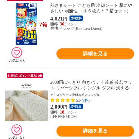
熱さまシート こども用 冷却シート 肌にや
さしい 弱酸性 （１６枚入＊７箱セット）
4,021
円
送料無料
36
爽快ドラッグ(Rakuten Direct)
詳細を見る
8/6時点_ポイント最大11倍
2000円ぽっきり 敷きパッド 冷感 冷却マッ
ト リバーシブル シングル ダブル 洗える
抗菌 制菌 防臭 ひんやりマット ベッドパッ
アイスグリーン接触冷感／シングル
ド 冷感マット 冷感敷きパッド 夏用 ひんや
5.0
(3件)
り 接触冷感 クール 涼感 涼しい 冷感寝具
2,000
円
送料込み
涼感寝具 暑さ対策
18
LFF PREMIUM
詳細を見る