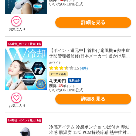
いいねONLINE公式
詳細を見る
8/6時点_ポイント最大11倍
【ポイント還元中】首掛け扇風機★熱中症
予防管理者監修(日本メーカー) 首かけ扇風
機 -15℃瞬間冷却プレート ネックファン 扇
ホワイト
風機 ネッククーラー 携帯扇風機 羽なし 羽
3.5
(4件)
根なし 冷感 大風量 EXCITECH 冷却 父の
クーポンあり
日
4,990
円
送料込み
45
いいねONLINE公式
詳細を見る
8/6時点_ポイント最大11倍
冷感アイテム 冷感ポンチョ つば付き 即効
冷感 肌温度-15℃ PCM持続冷感 熱中症対策