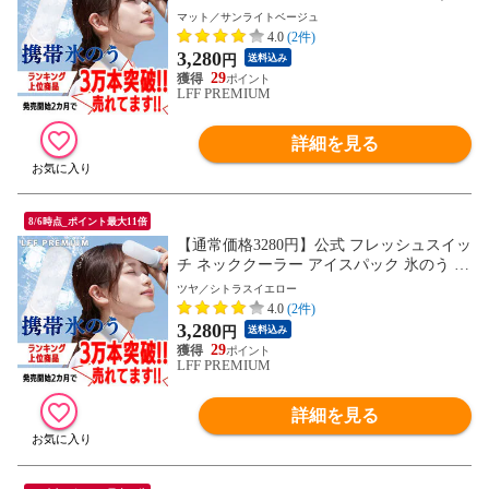
帯氷のう 熱中症 首 冷やす 通学 通勤 暑さ
マット／サンライトベージュ
対策 グッズ 魔法瓶ホルダー 保冷 アイスバ
4.0
(2件)
ッグ 氷嚢 結露しない 冷却 冷却グッズ ひ
3,280
円
送料込み
んやり ゴルフ スポーツ 氷 長持ち
29
LFF PREMIUM
詳細を見る
8/6時点_ポイント最大11倍
【通常価格3280円】公式 フレッシュスイッ
チ ネッククーラー アイスパック 氷のう 携
帯氷のう 熱中症 首 冷やす 通学 通勤 暑さ
ツヤ／シトラスイエロー
対策 グッズ 魔法瓶ホルダー 保冷 アイスバ
4.0
(2件)
ッグ 氷嚢 結露しない 冷却 冷却グッズ ひ
3,280
円
送料込み
んやり ゴルフ スポーツ 氷 長持ち
29
LFF PREMIUM
詳細を見る