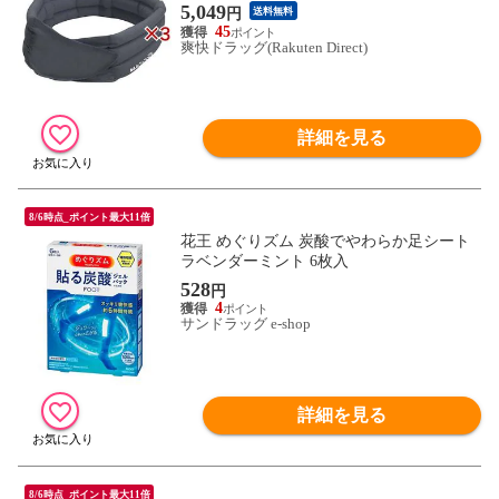
5,049
円
送料無料
45
爽快ドラッグ(Rakuten Direct)
詳細を見る
8/6時点_ポイント最大11倍
花王 めぐりズム 炭酸でやわらか足シート
ラベンダーミント 6枚入
528
円
4
サンドラッグ e-shop
詳細を見る
8/6時点_ポイント最大11倍