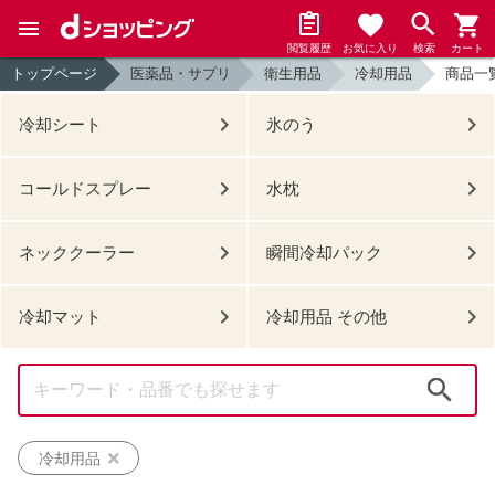
閲覧履歴
お気に入り
検索
カート
トップページ
医薬品・サプリ
衛生用品
冷却用品
商品一
冷却シート
氷のう
コールドスプレー
水枕
ネッククーラー
瞬間冷却パック
冷却マット
冷却用品 その他
検索
冷却用品