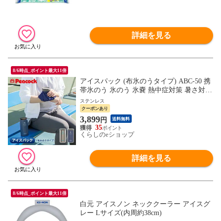
詳細を見る
8/6時点_ポイント最大11倍
アイスパック (布氷のうタイプ) ABC-50 携
帯氷のう 氷のう 氷嚢 熱中症対策 暑さ対策
冷却グッズ 発熱 ドリンクホルダー 缶ホル
ステンレス
ダー 保冷ホルダー 500ml用 アイシング ス
クーポンあり
ポーツ 携帯 持ち運び おしゃれ ピーコック
3,899
円
送料無料
魔法瓶工業 Peacock 【送料無料】
35
くらしのeショップ
詳細を見る
8/6時点_ポイント最大11倍
白元 アイスノン ネッククーラー アイスグ
レー Lサイズ(内周約38cm)