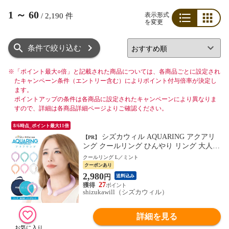
1
～
60
表示形式
/
2,190
件
を変更
リスト
グリッド
条件で絞り込む
※
「ポイント最大○倍」と記載された商品については、各商品ごとに設定され
たキャンペーン条件（エントリー含む）によりポイント付与倍率が決定し
ます。
ポイントアップの条件は各商品に設定されたキャンペーンにより異なりま
すので、詳細は各商品詳細ページよりご確認ください。
8/6時点_ポイント最大11倍
シズカウィル AQUARING アクアリ
【PR】
ング クールリング ひんやり リング 大人用
子供用 冷感グッズ アイス リング 暑さ対策
クールリング L／ミント
グッズ 熱中症対策グッズ 保冷剤 保冷バッ
クーポンあり
グ L ミント 保冷剤＋バッグ 1個入り
2,980
円
送料込み
27
shizukawill（シズカウィル）
詳細を見る