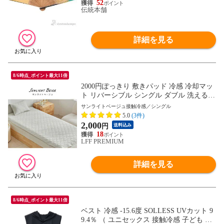
52
伝統本舗
詳細を見る
8/6時点_ポイント最大11倍
2000円ぽっきり 敷きパッド 冷感 冷却マッ
ト リバーシブル シングル ダブル 洗える
抗菌 制菌 防臭 ひんやりマット ベッドパッ
サンライトベージュ接触冷感／シングル
ド 冷感マット 冷感敷きパッド 夏用 ひんや
5.0
(3件)
り 接触冷感 クール 涼感 涼しい 冷感寝具
2,000
円
送料込み
涼感寝具 暑さ対策
18
LFF PREMIUM
詳細を見る
8/6時点_ポイント最大11倍
ベスト 冷感 -15.6度 SOLLESS UVカット 9
9.4％ （ ユニセックス 接触冷感 子ども 熱