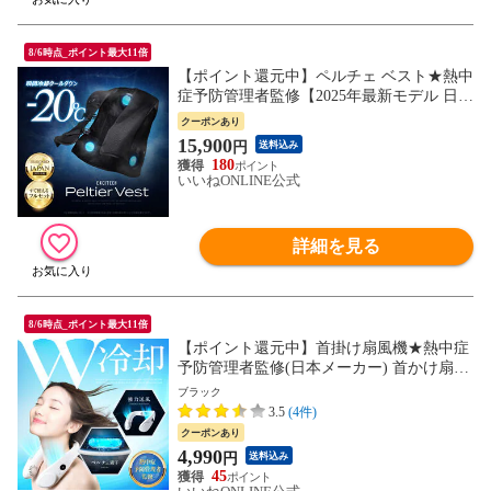
8/6時点_ポイント最大11倍
【ポイント還元中】ペルチェ ベスト★熱中
症予防管理者監修【2025年最新モデル 日本
企業企画】10000mAh大容量バッテリー付
クーポンあり
き 冷却ベスト フリーサイズ 男女兼用 プレ
15,900
円
送料込み
ゼント 冷却
180
いいねONLINE公式
詳細を見る
8/6時点_ポイント最大11倍
【ポイント還元中】首掛け扇風機★熱中症
予防管理者監修(日本メーカー) 首かけ扇風
機 -15℃瞬間冷却プレート ネックファン 扇
ブラック
風機 ネッククーラー 携帯扇風機 羽なし 羽
3.5
(4件)
根なし 冷感 大風量 EXCITECH 冷却 父の
クーポンあり
日
4,990
円
送料込み
45