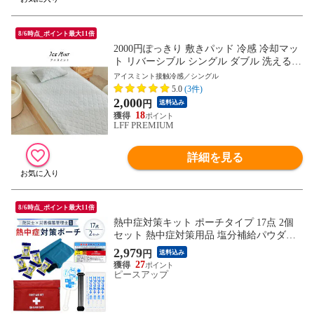
8/6時点_ポイント最大11倍
2000円ぽっきり 敷きパッド 冷感 冷却マッ
ト リバーシブル シングル ダブル 洗える
抗菌 制菌 防臭 ひんやりマット ベッドパッ
アイスミント接触冷感／シングル
ド 冷感マット 冷感敷きパッド 夏用 ひんや
5.0
(3件)
り 接触冷感 クール 涼感 涼しい 冷感寝具
2,000
円
送料込み
涼感寝具 暑さ対策
18
LFF PREMIUM
詳細を見る
8/6時点_ポイント最大11倍
熱中症対策キット ポーチタイプ 17点 2個
セット 熱中症対策用品 塩分補給パウダー
暑さ対策 熱中症対策グッズ 持ち運び 工事
2,979
円
送料込み
現場 ATP002 (メール便2個セットまで)
27
ピースアップ