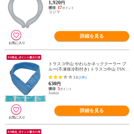
1,920
円
17
コジマ
詳細を見る
8/6時点_ポイント最大11倍
トラスコ中山 やわらかネッククーラー ブ
ルー(不凍保冷剤付き) トラスコ中山 TSNC-
B 【返品種別B】
3.0
(1件)
630
円
5
Joshin
詳細を見る
8/6時点_ポイント最大11倍