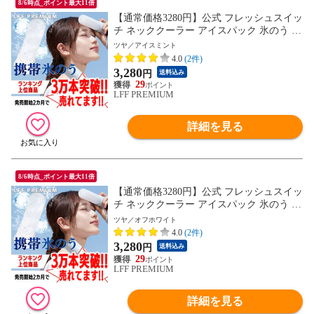
8/6時点_ポイント最大11倍
【通常価格3280円】公式 フレッシュスイッ
チ ネッククーラー アイスパック 氷のう 携
帯氷のう 熱中症 首 冷やす 通学 通勤 暑さ
ツヤ／アイスミント
対策 グッズ 魔法瓶ホルダー 保冷 アイスバ
4.0
(2件)
ッグ 氷嚢 結露しない 冷却 冷却グッズ ひ
3,280
円
送料込み
んやり ゴルフ スポーツ 氷 長持ち
29
LFF PREMIUM
詳細を見る
8/6時点_ポイント最大11倍
【通常価格3280円】公式 フレッシュスイッ
チ ネッククーラー アイスパック 氷のう 携
帯氷のう 熱中症 首 冷やす 通学 通勤 暑さ
ツヤ／オフホワイト
対策 グッズ 魔法瓶ホルダー 保冷 アイスバ
4.0
(2件)
ッグ 氷嚢 結露しない 冷却 冷却グッズ ひ
3,280
円
送料込み
んやり ゴルフ スポーツ 氷 長持ち
29
LFF PREMIUM
詳細を見る