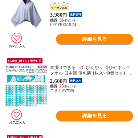
暑さ対策 暑さ対策グッズ 冷感グッズ 冷感
シルバーグレー
冷却 UVカット 紫外線対策 クーリング ひ
クーポンあり
んやりグッズ FRESH SWITCH フレッシュ
3,980
円
送料無料
スイッチ
36
LFF PREMIUM
詳細を見る
8/6時点_ポイント最大11倍
首掛けできる -3℃ ひんやり 冷ひやネック
タオル 日本製 個包装 1枚入×40個セット メ
ントール配合 無香料 冷感タオル
2,600
円
送料込み
23
こまもの本舗
詳細を見る
8/6時点_ポイント最大11倍