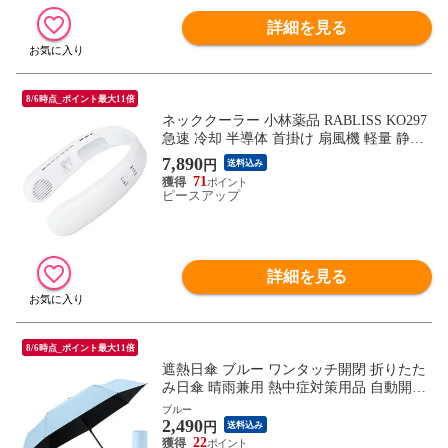
詳細を見る
8/6時点_ポイント最大11倍
ネッククーラー 小林薬品 RABLISS KO297
急速 冷却 半導体 首掛け 扇風機 軽量 静音
通勤 作業 熱中症対策 冷感 首掛けファン
7,890
円
送料込み
ポータブルファン
71
ピースアップ
詳細を見る
8/6時点_ポイント最大11倍
遮熱日傘 ブルー ワンタッチ開閉 折りたた
み日傘 晴雨兼用 熱中症対策用品 自動開閉
UVカット コンパクト -20.5℃ UPF50+ 軽量
ブルー
2,490
約230g 高強度 男女兼用 錆びにくい 6本骨
円
送料込み
紫外線対策 日焼け対策 レディース メンズ
22