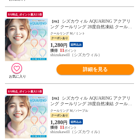
8/6時点_ポイント最大11倍
シズカウィル AQUARING アクアリ
【PR】
ング クールリング 28度自然凍結 クールネ
ックリング 首掛け 冷却グッズ 熱中症対策
クールリング M／ミント
アイスネックリング 夏 暑さ対策 冷感 ネッ
クーポンあり
ククーラー ミント Mサイズ 1個入り
1,280
円
送料込み
11
shizukawill（シズカウィル）
詳細を見る
8/6時点_ポイント最大11倍
シズカウィル AQUARING アクアリ
【PR】
ング クールリング 28度自然凍結 クールネ
ックリング 首掛け 冷却グッズ 熱中症対策
クールリング M／パープル
アイスネックリング 夏 暑さ対策 冷感 ネッ
クーポンあり
ククーラー パープル Mサイズ 1個入り
1,280
円
送料込み
11
shizukawill（シズカウィル）