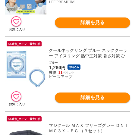
LFF PREMIUM
グッズ 首 冷やす アイシング 野球 スポー
ツ 観戦 屋外 作業
詳細を見る
8/6時点_ポイント最大11倍
クールネックリング ブルー ネッククーラ
ー アイスリング 熱中症対策 暑さ対策 ひん
やり 保冷剤 冷却 ネックリング 28℃ クー
ブルー
1,280
ルリング ネックバンド 首掛け 熱中症予防
円
送料込み
野外活動 アウトドア 冷感バンド 冷感グッ
11
ピースアップ
ズ アイスネックバンド 爽快リング 冷やす
首 リング
詳細を見る
8/6時点_ポイント最大11倍
マジクール ＭＡＸ フリーズグレー ＤＮＩ
ＭＣ３Ｘ－ＦＧ （３セット）