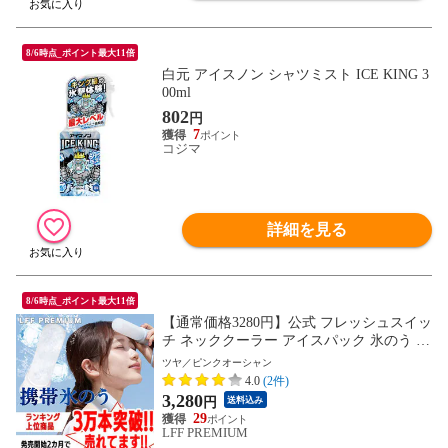
8/6時点_ポイント最大11倍
白元 アイスノン シャツミスト ICE KING 3
00ml
802
円
7
コジマ
詳細を見る
8/6時点_ポイント最大11倍
【通常価格3280円】公式 フレッシュスイッ
チ ネッククーラー アイスパック 氷のう 携
帯氷のう 熱中症 首 冷やす 通学 通勤 暑さ
ツヤ／ピンクオーシャン
対策 グッズ 魔法瓶ホルダー 保冷 アイスバ
4.0
(2件)
ッグ 氷嚢 結露しない 冷却 冷却グッズ ひ
3,280
円
送料込み
んやり ゴルフ スポーツ 氷 長持ち
29
LFF PREMIUM