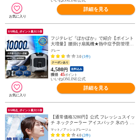
いいねONLINE公式
詳細を見る
8/6時点_ポイント最大11倍
フジテレビ『ぽかぽか』で紹介【ポイント
大増量】腰掛け扇風機★熱中症予防管理者
監修 ベルトファン グレー【日本企業企
グレー
画】携帯扇風機 強力 【最大26.5時間稼働×
3.0
(1件)
風量3段階調整】 4Way 2026年 Excitech 冷
クーポンあり
却 父の日
4,580
円
送料込み
45
いいねONLINE公式
詳細を見る
8/6時点_ポイント最大11倍
【通常価格3280円】公式 フレッシュスイッ
チ ネッククーラー アイスパック 氷のう 携
帯氷のう 熱中症 首 冷やす 通学 通勤 暑さ
マット／アッシュグレージュ
対策 グッズ 魔法瓶ホルダー 保冷 アイスバ
4.0
(2件)
ッグ 氷嚢 結露しない 冷却 冷却グッズ ひ