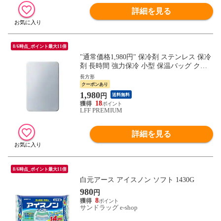
詳細を見る
8/6時点_ポイント最大11倍
"通常価格1,980円" 保冷剤 ステンレス 保冷
剤 長時間 強力保冷 小型 保温バッグ クー
ラーボックス 繰り返し使える 冷蔵 冷凍対
長方形
応 暑さ対策 熱症対策 急速冷却 アイスパッ
クーポンあり
ク お弁当 釣り アウトドア BBQ 保冷用品
1,980
円
送料無料
夏の必需品 FRESH SWITCH
18
LFF PREMIUM
詳細を見る
8/6時点_ポイント最大11倍
白元アース アイスノン ソフト 1430G
980
円
8
サンドラッグ e-shop