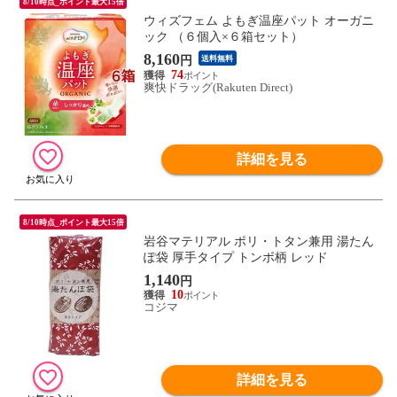
8/10時点_ポイント最大15倍
ウィズフェム よもぎ温座パット オーガニ
ック （６個入×６箱セット）
8,160
円
送料無料
74
爽快ドラッグ(Rakuten Direct)
詳細を見る
8/10時点_ポイント最大15倍
岩谷マテリアル ポリ・トタン兼用 湯たん
ぽ袋 厚手タイプ トンボ柄 レッド
1,140
円
10
コジマ
詳細を見る