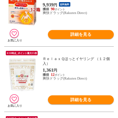
9,939
円
送料無料
90
爽快ドラッグ(Rakuten Direct)
詳細を見る
8/10時点_ポイント最大15倍
ＲｅｌａｘＱほっとイヤリング （１２個
入）
1,361
円
12
爽快ドラッグ(Rakuten Direct)
詳細を見る