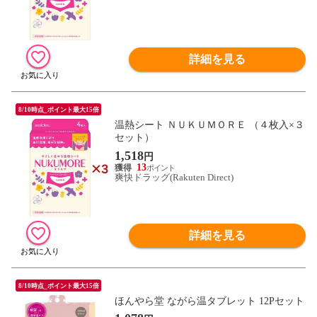
詳細を見る
8/10時点_ポイント最大15倍
温熱シート ＮＵＫＵＭＯＲＥ （４枚入×３
セット）
1,518
円
13
爽快ドラッグ(Rakuten Direct)
詳細を見る
8/10時点_ポイント最大15倍
ほんやら堂 ながら温タブレット 12Pセット