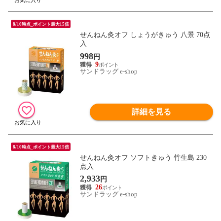
8/10時点_ポイント最大15倍
せんねん灸オフ しょうがきゅう 八景 70点
入
998
円
9
サンドラッグ e-shop
詳細を見る
8/10時点_ポイント最大15倍
せんねん灸オフ ソフトきゅう 竹生島 230
点入
2,933
円
26
サンドラッグ e-shop