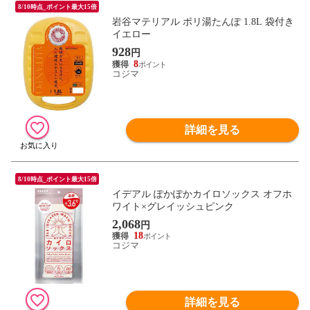
8/10時点_ポイント最大15倍
岩谷マテリアル ポリ湯たんぽ 1.8L 袋付き
イエロー
928
円
8
コジマ
詳細を見る
8/10時点_ポイント最大15倍
イデアル ぽかぽかカイロソックス オフホ
ワイト×グレイッシュピンク
2,068
円
18
コジマ
詳細を見る