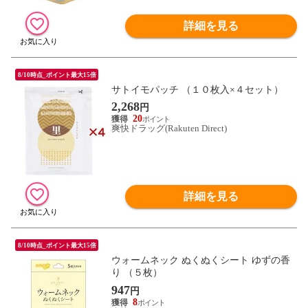
詳細を見る
8/10時点_ポイント最大15倍
サトイモパッチ （１０枚入×４セット）
2,268
円
20
爽快ドラッグ(Rakuten Direct)
詳細を見る
8/10時点_ポイント最大15倍
ウォームネック ぬくぬくシート ゆずの香
り （５枚）
947
円
8