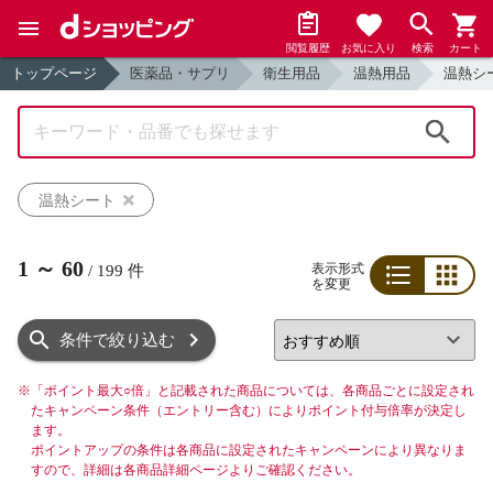
閲覧履歴
お気に入り
検索
カート
トップページ
医薬品・サプリ
衛生用品
温熱用品
温熱シ
検索
温熱シート
1
～
60
表示形式
/
199
件
を変更
リスト
グリッド
条件で絞り込む
※
「ポイント最大○倍」と記載された商品については、各商品ごとに設定され
たキャンペーン条件（エントリー含む）によりポイント付与倍率が決定し
ます。
ポイントアップの条件は各商品に設定されたキャンペーンにより異なりま
すので、詳細は各商品詳細ページよりご確認ください。