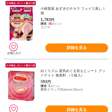
8/10時点_ポイント最大15倍
小林製薬 あずきのチカラ フェイス蒸し 1
個
1,783
円
16
コジマ
詳細を見る
8/10時点_ポイント最大15倍
めぐりズム 蒸気めぐる首もとシート グッ
ドナイト 無香料 （５枚入）
591
円
5
爽快ドラッグ(Rakuten Direct)
詳細を見る