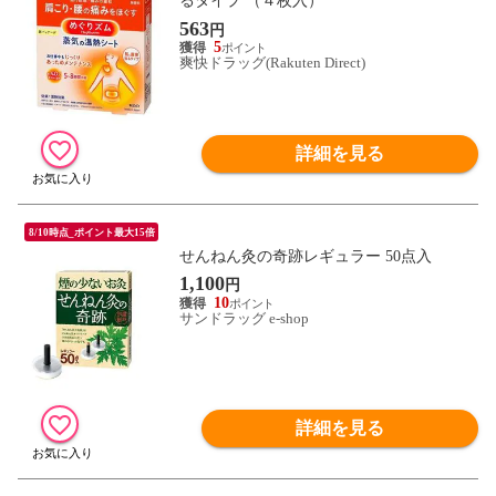
るタイプ （４枚入）
563
円
5
爽快ドラッグ(Rakuten Direct)
詳細を見る
8/10時点_ポイント最大15倍
せんねん灸の奇跡レギュラー 50点入
1,100
円
10
サンドラッグ e-shop
詳細を見る