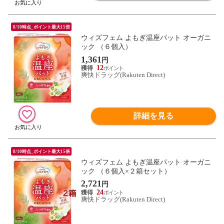
8/10時点_ポイント最大15倍
ウィズフェム よもぎ温座パット オーガニ
ック （６個入）
1,361
円
12
爽快ドラッグ(Rakuten Direct)
詳細を見る
8/10時点_ポイント最大15倍
ウィズフェム よもぎ温座パット オーガニ
ック （６個入×２箱セット）
2,721
円
24
爽快ドラッグ(Rakuten Direct)