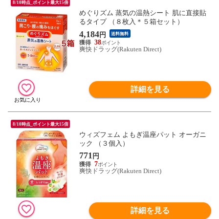
8/10時点_ポイント最大15倍
めぐりズム 蒸気の温熱シート 肌に直接貼
るタイプ （８枚入＊５箱セット）
4,184
円
送料無料
38
爽快ドラッグ(Rakuten Direct)
詳細を見る
8/10時点_ポイント最大15倍
ウィズフェム よもぎ温座パット オーガニ
ック （３個入）
771
円
7
爽快ドラッグ(Rakuten Direct)
詳細を見る