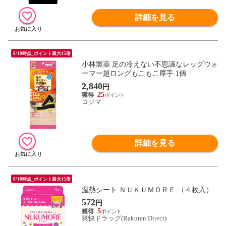
詳細を見る
8/10時点_ポイント最大15倍
小林製薬 足の冷えない不思議なレッグウォ
ーマー超ロングもこもこ厚手 1個
2,840
円
25
コジマ
詳細を見る
8/10時点_ポイント最大15倍
温熱シート ＮＵＫＵＭＯＲＥ （４枚入）
572
円
5
爽快ドラッグ(Rakuten Direct)