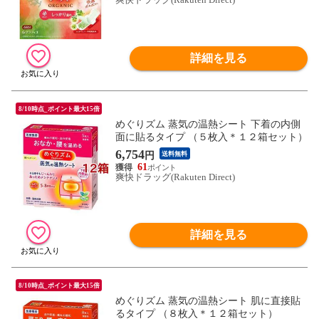
詳細を見る
8/10時点_ポイント最大15倍
めぐりズム 蒸気の温熱シート 下着の内側
面に貼るタイプ （５枚入＊１２箱セット）
6,754
円
送料無料
61
爽快ドラッグ(Rakuten Direct)
詳細を見る
8/10時点_ポイント最大15倍
めぐりズム 蒸気の温熱シート 肌に直接貼
るタイプ （８枚入＊１２箱セット）