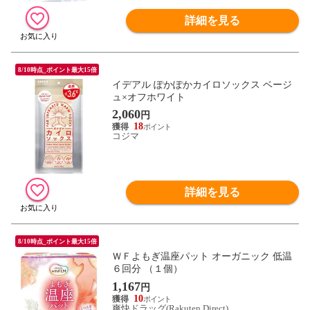
詳細を見る
8/10時点_ポイント最大15倍
イデアル ぽかぽかカイロソックス ベージ
ュ×オフホワイト
2,060
円
18
コジマ
詳細を見る
8/10時点_ポイント最大15倍
ＷＦよもぎ温座パット オーガニック 低温
６回分 （１個）
1,167
円
10
爽快ドラッグ(Rakuten Direct)