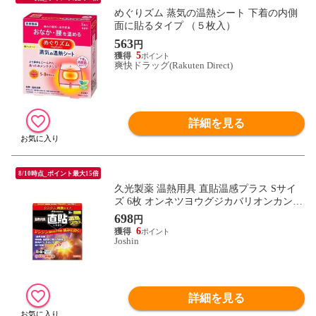
めぐりズム 蒸気の温熱シート 下着の内側
面に貼るタイプ （５枚入）
563
円
5
爽快ドラッグ(Rakuten Direct)
詳細を見る
8/10時点_ポイント最大15倍
久光製薬 温熱用具 直貼温感プラス Sサイ
ズ 6枚 オンネツヨウグジカバリオンカン6H
【返品種別B】
698
円
6
Joshin
詳細を見る