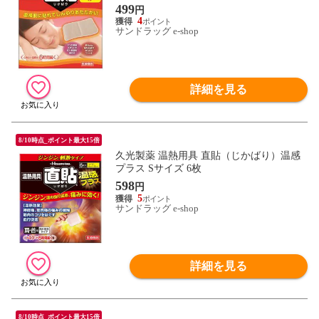
499
円
4
サンドラッグ e-shop
詳細を見る
8/10時点_ポイント最大15倍
久光製薬 温熱用具 直貼（じかばり）温感
プラス Sサイズ 6枚
598
円
5
サンドラッグ e-shop
詳細を見る
8/10時点_ポイント最大15倍