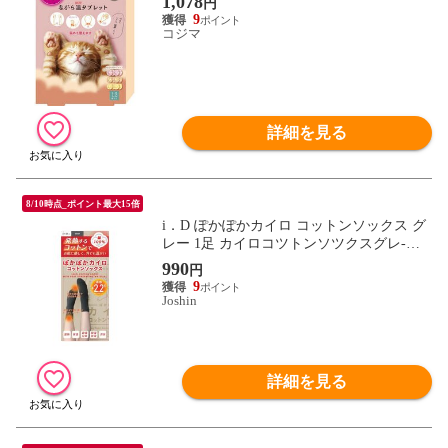
1,078
円
9
コジマ
詳細を見る
8/10時点_ポイント最大15倍
i．D ぽかぽかカイロ コットンソックス グ
レー 1足 カイロコツトンソツクスグレ-
【返品種別A】
990
円
9
Joshin
詳細を見る