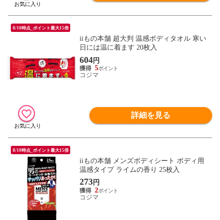
8/10時点_ポイント最大15倍
iiもの本舗 超大判 温感ボディタオル 寒い
日には温に着ます 20枚入
604
円
5
コジマ
詳細を見る
8/10時点_ポイント最大15倍
iiもの本舗 メンズボディシート ボディ用
温感タイプ ライムの香り 25枚入
273
円
2
コジマ