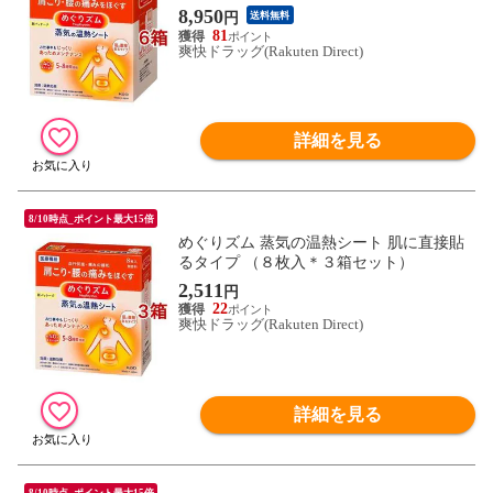
8,950
円
送料無料
81
爽快ドラッグ(Rakuten Direct)
詳細を見る
8/10時点_ポイント最大15倍
めぐりズム 蒸気の温熱シート 肌に直接貼
るタイプ （８枚入＊３箱セット）
2,511
円
22
爽快ドラッグ(Rakuten Direct)
詳細を見る
8/10時点_ポイント最大15倍