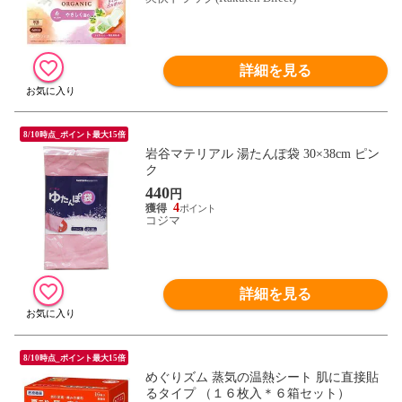
詳細を見る
8/10時点_ポイント最大15倍
岩谷マテリアル 湯たんぽ袋 30×38cm ピン
ク
440
円
4
コジマ
詳細を見る
8/10時点_ポイント最大15倍
めぐりズム 蒸気の温熱シート 肌に直接貼
るタイプ （１６枚入＊６箱セット）