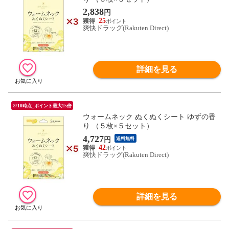
2,838
円
25
爽快ドラッグ(Rakuten Direct)
詳細を見る
8/10時点_ポイント最大15倍
ウォームネック ぬくぬくシート ゆずの香
り （５枚×５セット）
4,727
円
送料無料
42
爽快ドラッグ(Rakuten Direct)
詳細を見る