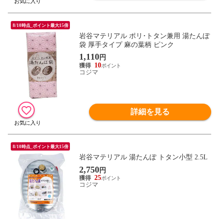
8/10時点_ポイント最大15倍
岩谷マテリアル ポリ･トタン兼用 湯たんぽ
袋 厚手タイプ 麻の葉柄 ピンク
1,110
円
10
コジマ
詳細を見る
8/10時点_ポイント最大15倍
岩谷マテリアル 湯たんぽ トタン小型 2.5L
2,750
円
25
コジマ