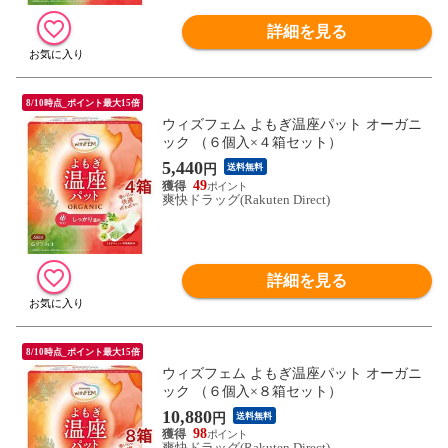
詳細を見る
8/10時点_ポイント最大15倍
ウィズフェム よもぎ温座パット オーガニ
ック （６個入×４箱セット）
5,440
円
送料無料
49
爽快ドラッグ(Rakuten Direct)
詳細を見る
8/10時点_ポイント最大15倍
ウィズフェム よもぎ温座パット オーガニ
ック （６個入×８箱セット）
10,880
円
送料無料
98
爽快ドラッグ(Rakuten Direct)