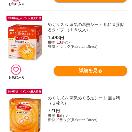
8/10時点_ポイント最大15倍
めぐりズム 蒸気の温熱シート 肌に直接貼
るタイプ （１６枚入）
1,493
円
13
爽快ドラッグ(Rakuten Direct)
詳細を見る
8/10時点_ポイント最大15倍
めぐりズム 蒸気めぐる足シート 無香料
（６枚入）
721
円
6
爽快ドラッグ(Rakuten Direct)