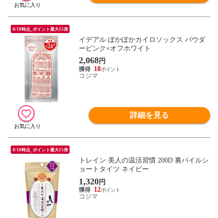
8/10時点_ポイント最大15倍
イデアル ぽかぽかカイロソックス パウダ
ーピンク×オフホワイト
2,068
円
18
コジマ
詳細を見る
8/10時点_ポイント最大15倍
トレイン 美人の温活習慣 200D 裏パイルシ
ョートタイツ ネイビー
1,320
円
12
コジマ