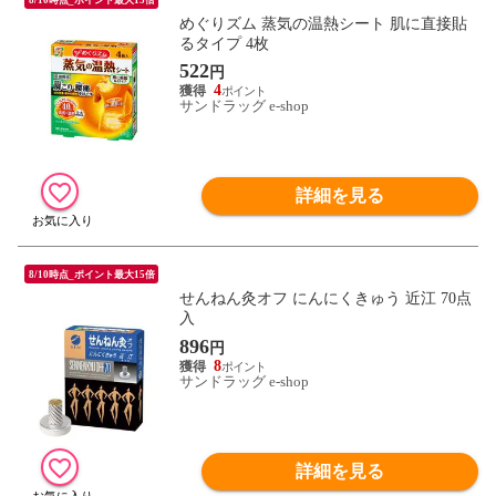
めぐりズム 蒸気の温熱シート 肌に直接貼
るタイプ 4枚
522
円
4
サンドラッグ e-shop
詳細を見る
8/10時点_ポイント最大15倍
せんねん灸オフ にんにくきゅう 近江 70点
入
896
円
8
サンドラッグ e-shop
詳細を見る