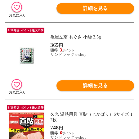
詳細を見る
8/10時点_ポイント最大15倍
亀屋左京 もぐさ 小袋 3.5g
365
円
3
サンドラッグ e-shop
詳細を見る
8/10時点_ポイント最大15倍
久光 温熱用具 直貼（じかばり）Sサイズ 1
2枚
748
円
6
サンドラッグ e-shop