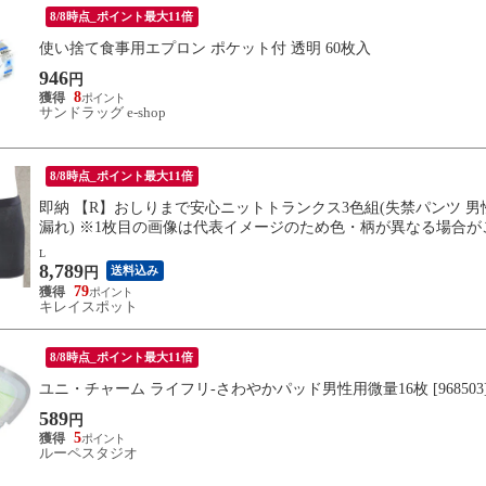
8/8時点_ポイント最大11倍
使い捨て食事用エプロン ポケット付 透明 60枚入
946
円
8
サンドラッグ e-shop
8/8時点_ポイント最大11倍
即納 【R】おしりまで安心ニットトランクス3色組(失禁パンツ 男性
漏れ) ※1枚目の画像は代表イメージのため色・柄が異なる場合
い。
L
8,789
送料込み
円
79
キレイスポット
8/8時点_ポイント最大11倍
ユニ・チャーム ライフリ-さわやかパッド男性用微量16枚 [968503] 
589
円
5
ルーペスタジオ