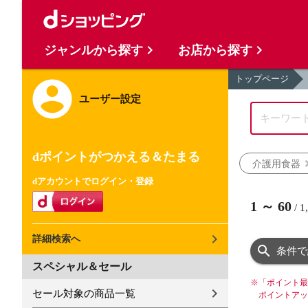
ジャンルから探す
お店から探す
トップページ
ユーザー設定
dポイントがつかえる＆たまる
介護用食器
dアカウントでログイン・登録
1
～
60
/
1
詳細検索へ
条件で
スペシャル＆セール
※
「ポイント最
セール対象の商品一覧
ポイントアッ