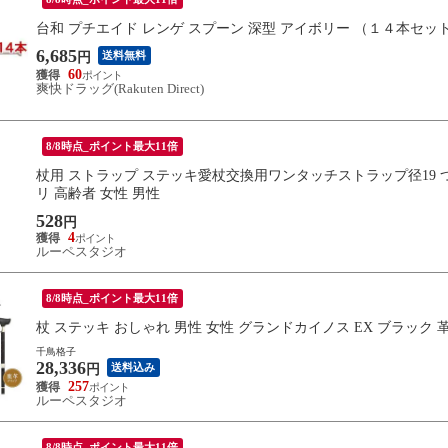
台和 プチエイド レンゲ スプーン 深型 アイボリー （１４本セッ
6,685
送料無料
円
60
爽快ドラッグ(Rakuten Direct)
8/8時点_ポイント最大11倍
杖用 ストラップ ステッキ愛杖交換用ワンタッチストラップ径19 つ
リ 高齢者 女性 男性
528
円
4
ルーペスタジオ
8/8時点_ポイント最大11倍
杖 ステッキ おしゃれ 男性 女性 グランドカイノス EX ブラック
千鳥格子
28,336
送料込み
円
257
ルーペスタジオ
8/8時点_ポイント最大11倍