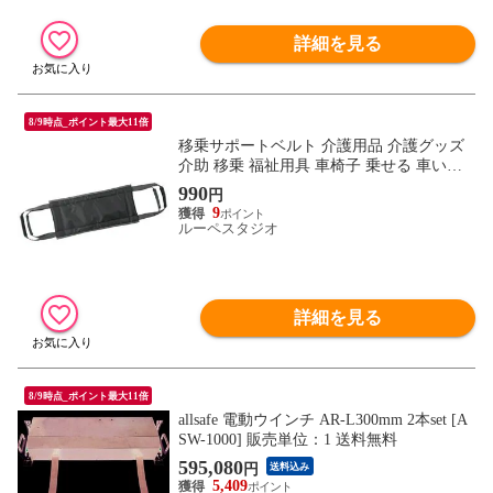
詳細を見る
8/9時点_ポイント最大11倍
移乗サポートベルト 介護用品 介護グッズ
介助 移乗 福祉用具 車椅子 乗せる 車いす
立ち上がり 起き上がり 支える 携帯 持ち運
990
円
び 便利グッズ
9
ルーペスタジオ
詳細を見る
8/9時点_ポイント最大11倍
allsafe 電動ウインチ AR-L300mm 2本set [A
SW-1000] 販売単位：1 送料無料
595,080
円
送料込み
5,409