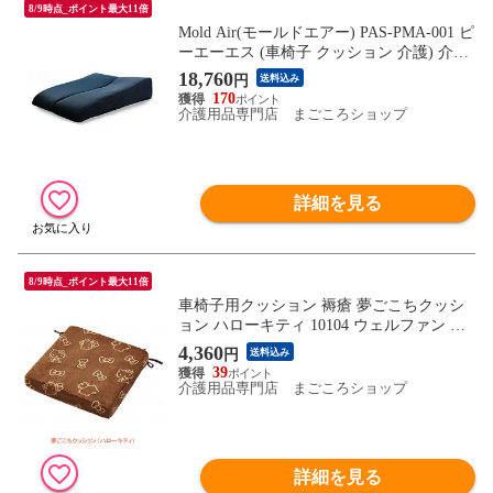
8/9時点_ポイント最大11倍
Mold Air(モールドエアー) PAS-PMA-001 ピ
ーエーエス (車椅子 クッション 介護) 介護
用品
18,760
円
送料込み
170
介護用品専門店 まごころショップ
詳細を見る
8/9時点_ポイント最大11倍
車椅子用クッション 褥瘡 夢ごこちクッシ
ョン ハローキティ 10104 ウェルファン 介
護 低反発 クッション 介護用品 車いす用ク
4,360
円
送料込み
ッション かわいい 褥瘡防止 車いす 車椅子
39
介護用品専門店 まごころショップ
詳細を見る