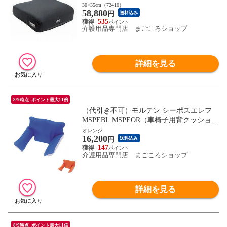
子用クッション 自動膨張エアクッション
30×35cm（72410）
58,880
エアークッション) 介護用品
円
送料込み
535
介護用品専門店 まごころショップ
詳細を見る
8/9時点_ポイント最大11倍
（代引き不可）モルテン シーポスエレフ
MSPEBL MSPEOR（車椅子用背クッション
車いす用クッション 滑り止め付き）介護用
オレンジ
16,200
品
円
送料込み
147
介護用品専門店 まごころショップ
詳細を見る
8/9時点_ポイント最大11倍