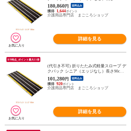
ケアメディックス (車椅子 スロープ 段差解
180,860
円
送料込み
消スロープ 屋外用 段差スロープ 介護 スロ
1,644
ープ 介護 用 スロープ) 介護用品
介護用品専門店 まごころショップ
詳細を見る
8/9時点_ポイント最大11倍
(代引き不可) 折りたたみ式軽量スロープ デ
クパック シニア（エッジなし）長さ90cm
ケアメディックス (車椅子 スロープ 段差解
101,280
円
送料込み
消スロープ 屋外用 段差スロープ 介護 スロ
920
ープ 介護 用 スロープ) 介護用品
介護用品専門店 まごころショップ
詳細を見る