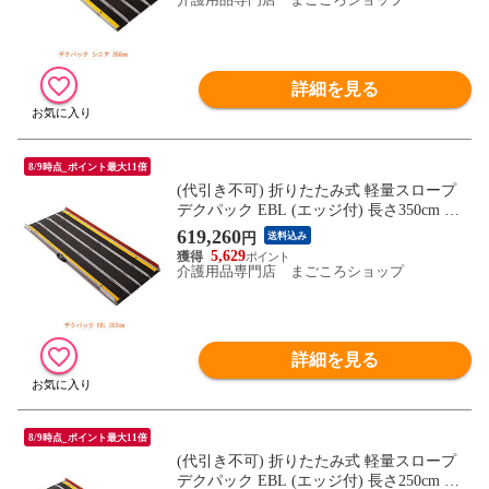
詳細を見る
8/9時点_ポイント最大11倍
(代引き不可) 折りたたみ式 軽量スロープ
デクパック EBL (エッジ付) 長さ350cm ケ
アメディックス (車椅子 スロープ 段差解消
619,260
円
送料込み
スロープ 屋外用 段差スロープ 介護 スロー
5,629
プ 介護 用 スロープ) 介護用品
介護用品専門店 まごころショップ
詳細を見る
8/9時点_ポイント最大11倍
(代引き不可) 折りたたみ式 軽量スロープ
デクパック EBL (エッジ付) 長さ250cm ケ