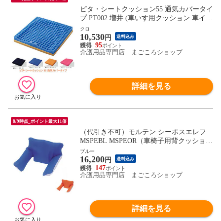
ピタ・シートクッション55 通気カバータイ
プ PT002 増井 (車いす用クッション 車イス
ピタシートクッション) 介護用品
クロ
10,530
円
送料込み
95
介護用品専門店 まごころショップ
詳細を見る
8/9時点_ポイント最大11倍
（代引き不可）モルテン シーポスエレフ
MSPEBL MSPEOR（車椅子用背クッション
車いす用クッション 滑り止め付き）介護用
ブルー
16,200
品
円
送料込み
147
介護用品専門店 まごころショップ
詳細を見る