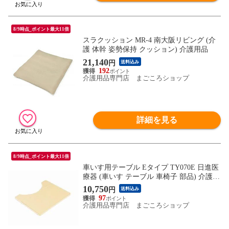
8/9時点_ポイント最大11倍
スラクッション MR-4 南大阪リビング (介
護 体幹 姿勢保持 クッション) 介護用品
21,140
円
送料込み
192
介護用品専門店 まごころショップ
詳細を見る
8/9時点_ポイント最大11倍
車いす用テーブル Eタイプ TY070E 日進医
療器 (車いす テーブル 車椅子 部品) 介護用
品
10,750
円
送料込み
97
介護用品専門店 まごころショップ