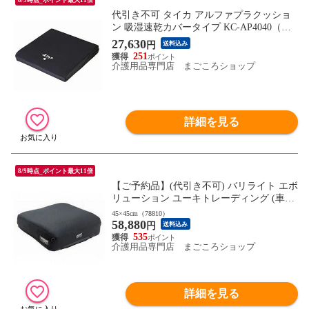
代引き不可 タイカ アルファプラクッショ
ン 吸湿速乾カバータイプ KC-AP4040（車
椅子 クッション 介護 用品車イス用）介護
27,630
円
送料込み
用品【532P16Jul16】
251
介護用品専門店 まごころショップ
詳細を見る
8/9時点_ポイント最大11倍
【ご予約品】(代引き不可) バリライト エボ
リューション ユーキトレーディング (車椅
子用クッション 自動膨張エアクッション
45×45cm（78810）
58,880
エアークッション) 介護用品
円
送料込み
535
介護用品専門店 まごころショップ
詳細を見る