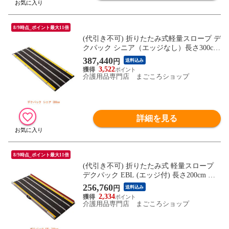
8/9時点_ポイント最大11倍
(代引き不可) 折りたたみ式軽量スロープ デ
クパック シニア（エッジなし）長さ300cm
ケアメディックス (車椅子 スロープ 段差解
387,440
円
送料込み
消スロープ 屋外用 段差スロープ 介護 スロ
3,522
ープ 介護 用 スロープ) 介護用品
介護用品専門店 まごころショップ
詳細を見る
8/9時点_ポイント最大11倍
(代引き不可) 折りたたみ式 軽量スロープ
デクパック EBL (エッジ付) 長さ200cm ケ
アメディックス (車椅子 スロープ 段差解消
256,760
円
送料込み
スロープ 屋外用 段差スロープ 介護 スロー
2,334
プ 介護 用 スロープ) 介護用品
介護用品専門店 まごころショップ