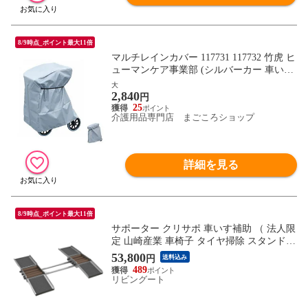
8/9時点_ポイント最大11倍
マルチレインカバー 117731 117732 竹虎 ヒ
ューマンケア事業部 (シルバーカー 車いす
カバー マルチ カバー) 介護用品
大
2,840
円
25
介護用品専門店 まごころショップ
詳細を見る
8/9時点_ポイント最大11倍
サポーター クリサポ 車いす補助 （ 法人限
定 山崎産業 車椅子 タイヤ掃除 スタンド
負担軽減 移乗不要 施設 玄関 内外兼用 車
53,800
円
送料込み
いす 車イス タイヤ 車輪 ホイール 掃除 お
489
手入れ 座ったまま ）
リビングート