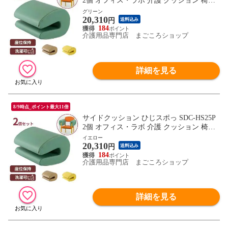
2個 オフィス・ラボ 介護 クッション 椅子
車いす 座位 サポート 施設関連用品 介護用
グリーン
20,310
品 姿勢保持 座位姿勢 片麻痺 介護 ひじす
円
送料込み
ぽ 車椅子用クッション 車いすクッション
184
介護用品専門店 まごころショップ
ずり落ち 座位保持 介護施設 老人ホーム 傾
き防止
詳細を見る
8/9時点_ポイント最大11倍
サイドクッション ひじスポっ SDC-HS25P
2個 オフィス・ラボ 介護 クッション 椅子
車いす 座位 サポート 施設関連用品 介護用
イエロー
20,310
品 姿勢保持 座位姿勢 片麻痺 介護 ひじす
円
送料込み
ぽ 車椅子用クッション 車いすクッション
184
介護用品専門店 まごころショップ
ずり落ち 座位保持 介護施設 老人ホーム 傾
き防止
詳細を見る