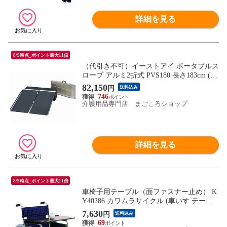
詳細を見る
8/9時点_ポイント最大11倍
（代引き不可）イーストアイ ポータブルス
ロープ アルミ2折式 PVS180 長さ183cm (車
椅子 スロープ 段差解消スロープ 屋外用 段
82,150
円
送料込み
差スロープ 介護 スロープ 介護 用 スロー
746
プ) 介護用品
介護用品専門店 まごころショップ
詳細を見る
8/9時点_ポイント最大11倍
車椅子用テーブル（面ファスナー止め） K
Y40286 カワムラサイクル (車いす テーブ
ル 車椅子 部品) 介護用品
7,630
円
送料込み
69