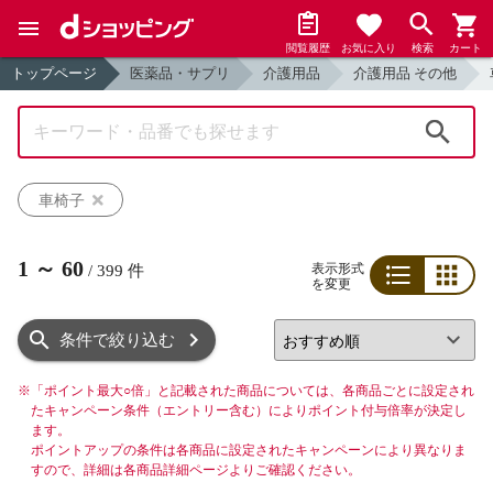
閲覧履歴
お気に入り
検索
カート
トップページ
医薬品・サプリ
介護用品
介護用品 その他
検索
車椅子
1
～
60
表示形式
/
399
件
を変更
リスト
グリッド
条件で絞り込む
※
「ポイント最大○倍」と記載された商品については、各商品ごとに設定され
たキャンペーン条件（エントリー含む）によりポイント付与倍率が決定し
ます。
ポイントアップの条件は各商品に設定されたキャンペーンにより異なりま
すので、詳細は各商品詳細ページよりご確認ください。