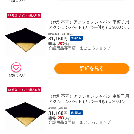
8/9時点_ポイント最大11倍
（代引不可）アクションジャパン 車椅子用
アクションパッド (カバー付き) ＃9000シリ
ーズ (車いす用クッション 床ずれ防止) 介
♯903838（38×38cm）
31,160
護用品
円
送料込み
283
介護用品専門店 まごころショップ
詳細を見る
8/9時点_ポイント最大11倍
（代引不可）アクションジャパン 車椅子用
アクションパッド (カバー付き) ＃9000シリ
ーズ (車いす用クッション 床ずれ防止) 介
#9000（40×40cm）
31,160
護用品
円
送料込み
283
介護用品専門店 まごころショップ