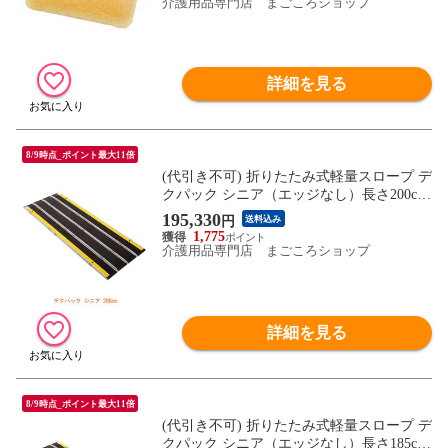
介護用品専門店 まごころショップ
詳細を見る
8/9時点_ポイント最大11倍
(代引き不可) 折りたたみ式軽量スロープ デ
クパック シニア（エッジなし）長さ200cm
ケアメディックス (車椅子 スロープ 段差解
195,330
円
送料込み
消スロープ 屋外用 段差スロープ 介護 スロ
1,775
ープ 介護 用 スロープ) 介護用品
介護用品専門店 まごころショップ
詳細を見る
8/9時点_ポイント最大11倍
(代引き不可) 折りたたみ式軽量スロープ デ
クパック シニア（エッジなし）長さ185cm