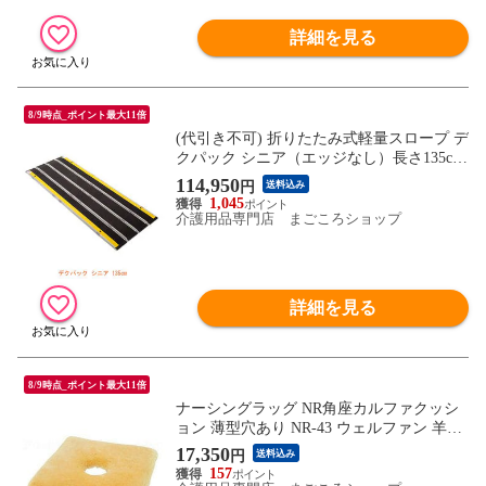
詳細を見る
8/9時点_ポイント最大11倍
(代引き不可) 折りたたみ式軽量スロープ デ
クパック シニア（エッジなし）長さ135cm
ケアメディックス (車椅子 スロープ 段差解
114,950
円
送料込み
消スロープ 屋外用 段差スロープ 介護 スロ
1,045
ープ 介護 用 スロープ) 介護用品
介護用品専門店 まごころショップ
詳細を見る
8/9時点_ポイント最大11倍
ナーシングラッグ NR角座カルファクッシ
ョン 薄型穴あり NR-43 ウェルファン 羊毛
車椅子 車いす クッション 体圧分散 介護
17,350
円
送料込み
介護用品
157