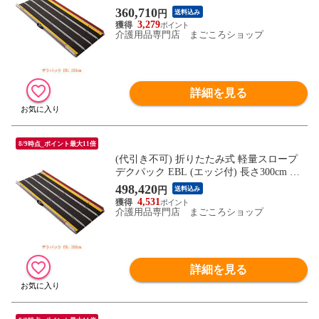
アメディックス (車椅子 スロープ 段差解消
360,710
円
送料込み
スロープ 屋外用 段差スロープ 介護 スロー
3,279
プ 介護 用 スロープ) 介護用品
介護用品専門店 まごころショップ
詳細を見る
8/9時点_ポイント最大11倍
(代引き不可) 折りたたみ式 軽量スロープ
デクパック EBL (エッジ付) 長さ300cm ケ
アメディックス (車椅子 スロープ 段差解消
498,420
円
送料込み
スロープ 屋外用 段差スロープ 介護 スロー
4,531
プ 介護 用 スロープ) 介護用品
介護用品専門店 まごころショップ
詳細を見る