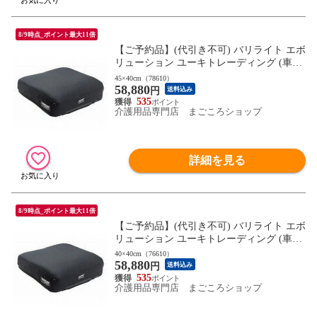
8/9時点_ポイント最大11倍
【ご予約品】(代引き不可) バリライト エボ
リューション ユーキトレーディング (車椅
子用クッション 自動膨張エアクッション
45×40cm（78610）
58,880
エアークッション) 介護用品
円
送料込み
535
介護用品専門店 まごころショップ
詳細を見る
8/9時点_ポイント最大11倍
【ご予約品】(代引き不可) バリライト エボ
リューション ユーキトレーディング (車椅
子用クッション 自動膨張エアクッション
40×40cm（76610）
58,880
エアークッション) 介護用品
円
送料込み
535
介護用品専門店 まごころショップ