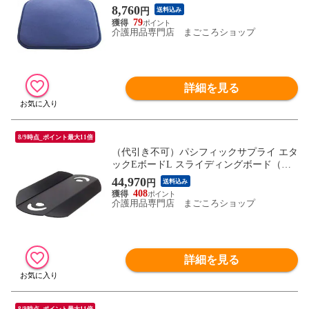
8,760
円
送料込み
79
介護用品専門店 まごころショップ
詳細を見る
8/9時点_ポイント最大11倍
（代引き不可）パシフィックサプライ エタ
ックEボードL スライディングボード（旧
モーリフトボード エタックボードL）介護
44,970
円
送料込み
用品
408
介護用品専門店 まごころショップ
詳細を見る
8/9時点_ポイント最大11倍