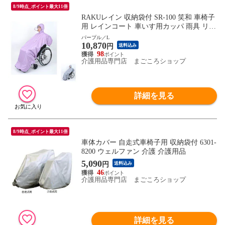
8/9時点_ポイント最大11倍
RAKUレイン 収納袋付 SR-100 笑和 車椅子
用 レインコート 車いす用カッパ 雨具 リク
ライニング車椅子対応 介護用品
パープル／L
10,870
円
送料込み
98
介護用品専門店 まごころショップ
詳細を見る
8/9時点_ポイント最大11倍
車体カバー 自走式車椅子用 収納袋付 6301-
8200 ウェルファン 介護 介護用品
5,090
円
送料込み
46
介護用品専門店 まごころショップ
詳細を見る