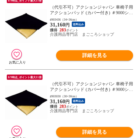
8/9時点_ポイント最大11倍
（代引不可）アクションジャパン 車椅子用
アクションパッド (カバー付き) ＃9000シリ
ーズ (車いす用クッション 床ずれ防止) 介
♯903436（34×36cm）
31,160
護用品
円
送料込み
283
介護用品専門店 まごころショップ
詳細を見る
8/9時点_ポイント最大11倍
（代引不可）アクションジャパン 車椅子用
アクションパッド (カバー付き) ＃9000シリ
ーズ (車いす用クッション 床ずれ防止) 介
♯903030（30×30cm）
31,160
護用品
円
送料込み
283
介護用品専門店 まごころショップ
詳細を見る