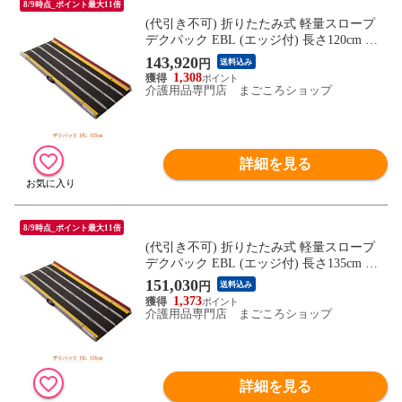
8/9時点_ポイント最大11倍
(代引き不可) 折りたたみ式 軽量スロープ
デクパック EBL (エッジ付) 長さ120cm ケ
アメディックス (車椅子 スロープ 段差解消
143,920
円
送料込み
スロープ 屋外用 段差スロープ 介護 スロー
1,308
プ 介護 用 スロープ) 介護用品
介護用品専門店 まごころショップ
詳細を見る
8/9時点_ポイント最大11倍
(代引き不可) 折りたたみ式 軽量スロープ
デクパック EBL (エッジ付) 長さ135cm ケ
アメディックス (車椅子 スロープ 段差解消
151,030
円
送料込み
スロープ 屋外用 段差スロープ 介護 スロー
1,373
プ 介護 用 スロープ) 介護用品
介護用品専門店 まごころショップ
詳細を見る