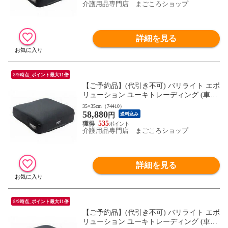
介護用品専門店 まごころショップ
詳細を見る
8/9時点_ポイント最大11倍
【ご予約品】(代引き不可) バリライト エボ
リューション ユーキトレーディング (車椅
子用クッション 自動膨張エアクッション
35×35cm（74410）
58,880
エアークッション) 介護用品
円
送料込み
535
介護用品専門店 まごころショップ
詳細を見る
8/9時点_ポイント最大11倍
【ご予約品】(代引き不可) バリライト エボ
リューション ユーキトレーディング (車椅