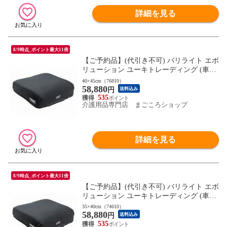
詳細を見る
8/9時点_ポイント最大11倍
【ご予約品】(代引き不可) バリライト エボ
リューション ユーキトレーディング (車椅
子用クッション 自動膨張エアクッション
40×45cm（76810）
58,880
エアークッション) 介護用品
円
送料込み
535
介護用品専門店 まごころショップ
詳細を見る
8/9時点_ポイント最大11倍
【ご予約品】(代引き不可) バリライト エボ
リューション ユーキトレーディング (車椅
子用クッション 自動膨張エアクッション
35×40cm（74610）
58,880
エアークッション) 介護用品
円
送料込み
535