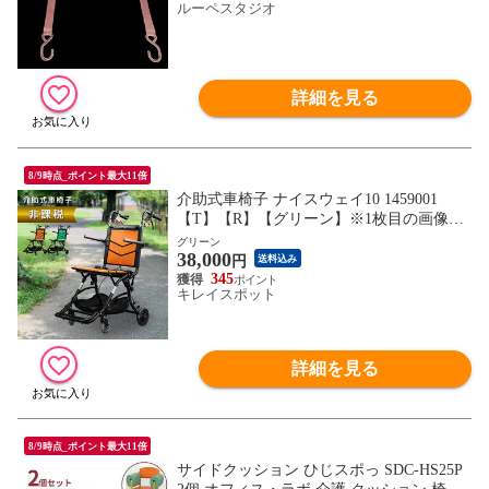
ルーペスタジオ
詳細を見る
8/9時点_ポイント最大11倍
介助式車椅子 ナイスウェイ10 1459001
【T】【R】【グリーン】※1枚目の画像は
代表イメージのため色・柄が異なる場合が
グリーン
38,000
ございます。2枚目以降で色・柄をご確認
円
送料込み
下さい。
345
キレイスポット
詳細を見る
8/9時点_ポイント最大11倍
サイドクッション ひじスポっ SDC-HS25P