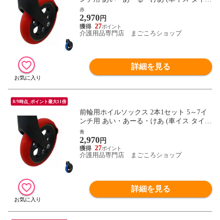
ヤ) 介護用品
赤
2,970
円
27
介護用品専門店 まごころショップ
詳細を見る
8/9時点_ポイント最大11倍
前輪用ホイルソックス 2本1セット 5～7イ
ンチ用 あい・あーる・けあ (車イス タイ
ヤ) 介護用品
青
2,970
円
27
介護用品専門店 まごころショップ
詳細を見る