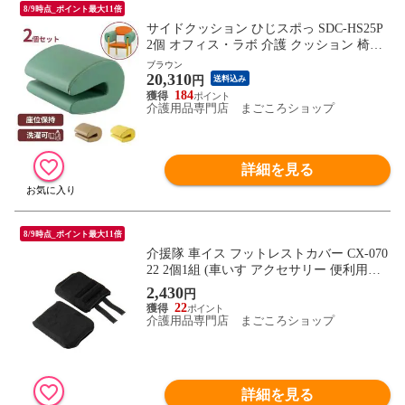
8/9時点_ポイント最大11倍
サイドクッション ひじスポっ SDC-HS25P
2個 オフィス・ラボ 介護 クッション 椅子
車いす 座位 サポート 施設関連用品 介護用
ブラウン
20,310
品 姿勢保持 座位姿勢 片麻痺 介護 ひじす
円
送料込み
ぽ 車椅子用クッション 車いすクッション
184
介護用品専門店 まごころショップ
ずり落ち 座位保持 介護施設 老人ホーム 傾
き防止
詳細を見る
8/9時点_ポイント最大11倍
介援隊 車イス フットレストカバー CX-070
22 2個1組 (車いす アクセサリー 便利用品)
介護用品
2,430
円
22
介護用品専門店 まごころショップ
詳細を見る