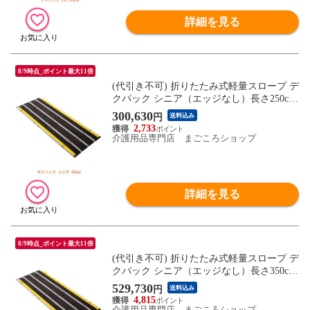
詳細を見る
8/9時点_ポイント最大11倍
(代引き不可) 折りたたみ式軽量スロープ デ
クパック シニア（エッジなし）長さ250cm
ケアメディックス (車椅子 スロープ 段差解
300,630
円
送料込み
消スロープ 屋外用 段差スロープ 介護 スロ
2,733
ープ 介護 用 スロープ) 介護用品
介護用品専門店 まごころショップ
詳細を見る
8/9時点_ポイント最大11倍
(代引き不可) 折りたたみ式軽量スロープ デ
クパック シニア（エッジなし）長さ350cm
ケアメディックス (車椅子 スロープ 段差解
529,730
円
送料込み
消スロープ 屋外用 段差スロープ 介護 スロ
4,815
ープ 介護 用 スロープ) 介護用品
介護用品専門店 まごころショップ