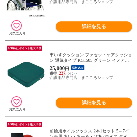
介護用品専門店 まごころショップ
詳細を見る
8/9時点_ポイント最大11倍
車いすクッション ファセットケアクッショ
ン 通気タイプ KG1505 グリーン イノアッ
クリビング 圧力分散 介護 介護用品
25,000
円
送料込み
227
介護用品専門店 まごころショップ
詳細を見る
8/9時点_ポイント最大11倍
前輪用ホイルソックス 2本1セット 5～7イ
ンチ用 あい・あーる・けあ (車イス タイ