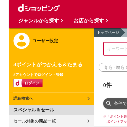
ジャンルから探す
お店から探す
トップページ
ユーザー設定
dポイントがつかえる＆たまる
育毛・増毛
dアカウントでログイン・登録
0件
詳細検索へ
条件で
スペシャル＆セール
※
「ポイント最
セール対象の商品一覧
ポイントアッ