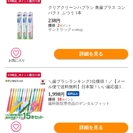
8/8時点_ポイント最大11倍
クリアクリーンハブラシ 奥歯プラス コン
パクト ふつう 1本
238
円
2
サンドラッグ e-shop
詳細を見る
8/8時点_ポイント最大11倍
＼歯ブラシランキング1位獲得！／【メー
ル便で送料無料】日本製！いい歯応援3種
の歯ブラシ M(ふつう) 15本セット Ciスマ
1,998
円
送料込み
ート(5本)/Ciプロプラス(5本)/Ciプロプラス
18
スパイラル(5本)(メール便2点まで)
歯科医院専売品のデンタルフィット
詳細を見る