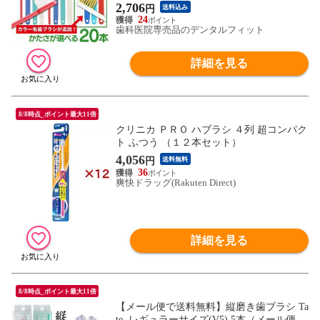
ブラシ】(メール便2点迄)
2,706
円
送料込み
24
歯科医院専売品のデンタルフィット
詳細を見る
8/8時点_ポイント最大11倍
クリニカ ＰＲＯ ハブラシ ４列 超コンパク
ト ふつう （１２本セット）
4,056
円
送料無料
36
爽快ドラッグ(Rakuten Direct)
詳細を見る
8/8時点_ポイント最大11倍
【メール便で送料無料】縦磨き歯ブラシ Ta
te. レギュラーサイズ(V5) 5本（メール便1