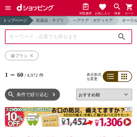
閲覧履歴
お気に入り
検索
カート
トップページ
医薬品・サプリ
ヘアケア・ボディケア
オーラ
検索
歯ブラシ
1
～
60
表示形式
/
4,972
件
を変更
リスト
グリッド
条件で絞り込む
PR