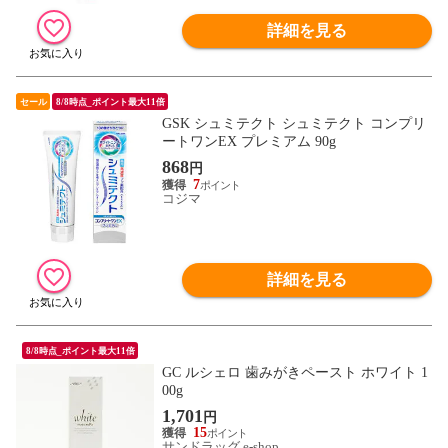
詳細を見る
セール
8/8時点_ポイント最大11倍
GSK シュミテクト シュミテクト コンプリ
ートワンEX プレミアム 90g
868
円
7
コジマ
詳細を見る
8/8時点_ポイント最大11倍
GC ルシェロ 歯みがきペースト ホワイト 1
00g
1,701
円
15
サンドラッグ e-shop