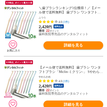
8/8時点_ポイント最大11倍
＼歯ブラシランキング1位獲得！／【メー
ル便で送料無料】 歯ブラシ ワンタフトブ
ラシ「Miclin-ミクリン-」 Mふつう 10本セ
ふつう
ット（メール便4点まで） set
4.0
(1件)
2,420
円
送料込み
22
歯科医院専売品のデンタルフィット
詳細を見る
8/8時点_ポイント最大11倍
【メール便で送料無料】 歯ブラシ ワンタ
フトブラシ「Miclin-ミクリン-」 Sやわらか
め 10本セット（メール便4点まで） set
やわらかめ
4.0
(1件)
2,420
円
送料込み
22
歯科医院専売品のデンタルフィット
詳細を見る