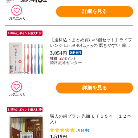
詳細を見る
8/8時点_ポイント最大11倍
【送料込・まとめ買い×3個セット】ライフ
レンジ LT-59 40代からの 磨きやすい 歯ブ
ラシ 6本セット ※カラーはお選びいただけ
3,054
円
送料無料
ません。
27
姫路流通センター
詳細を見る
8/8時点_ポイント最大11倍
職人の歯ブラシ 先細 ＬＴ６５４ （１２本
入）
5.0
(4件)
1,519
円