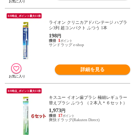
8/8時点_ポイント最大11倍
ライオン クリニカアドバンテージ ハブラ
シ3列 超コンパクト ふつう 1本
198
円
1
サンドラッグ e-shop
詳細を見る
8/8時点_ポイント最大11倍
キスユー イオン歯ブラシ 極細レギュラー
替えブラシ ふつう （２本入＊６セット）
1,973
円
17
爽快ドラッグ(Rakuten Direct)