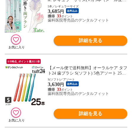
点まで）
5本／レギュラーサイズ
3,685
円
送料込み
33
歯科医院専売品のデンタルフィット
詳細を見る
8/8時点_ポイント最大11倍
【メール便で送料無料】オーラルケア タフ
ト24 歯ブラシ S(ソフト) 5色アソート 25本
セット set
S(ソフト)／アソート
3,630
円
送料込み
33
歯科医院専売品のデンタルフィット
詳細を見る