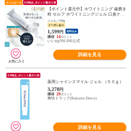
タイムセール
8/8時点_ポイント最大11倍
【ポイント還元中】ホワイトニング 歯磨き
粉 セルフ ホワイトニングジェル 口臭ケア
歯周病 歯みがき 口臭予防 ジェルタイプ 30
ジェル／100g
g CLEARLABO
クーポンあり
1,599
円
送料込み
14
いいねONLINE公式
詳細を見る
8/8時点_ポイント最大11倍
薬用シャインスマイル ジェル （５０ｇ）
3,278
円
29
爽快ドラッグ(Rakuten Direct)
詳細を見る