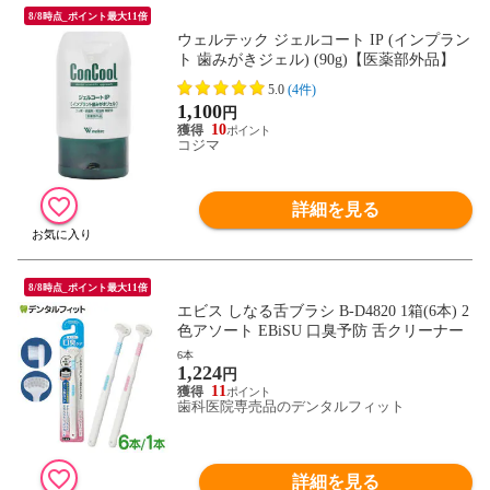
8/8時点_ポイント最大11倍
ウェルテック ジェルコート IP (インプラン
ト 歯みがきジェル) (90g)【医薬部外品】
5.0
(4件)
1,100
円
10
コジマ
詳細を見る
8/8時点_ポイント最大11倍
エビス しなる舌ブラシ B-D4820 1箱(6本) 2
色アソート EBiSU 口臭予防 舌クリーナー
6本
1,224
円
11
歯科医院専売品のデンタルフィット
詳細を見る