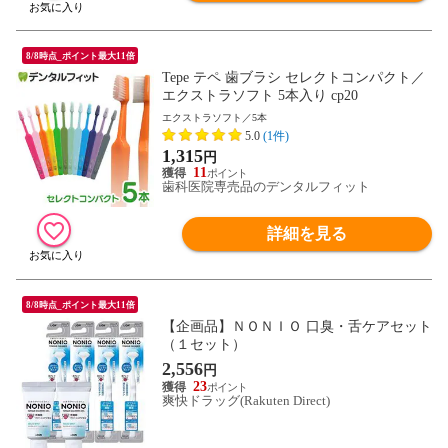
8/8時点_ポイント最大11倍
Tepe テペ 歯ブラシ セレクトコンパクト／
エクストラソフト 5本入り cp20
エクストラソフト／5本
5.0
(1件)
1,315
円
11
歯科医院専売品のデンタルフィット
詳細を見る
8/8時点_ポイント最大11倍
【企画品】ＮＯＮＩＯ 口臭・舌ケアセット
（１セット）
2,556
円
23
爽快ドラッグ(Rakuten Direct)