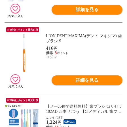
詳細を見る
8/8時点_ポイント最大11倍
LION DENT.MAXIMA(デント マキシマ) 歯
ブラシ S
416
円
3
コジマ
詳細を見る
8/8時点_ポイント最大11倍
【メール便で送料無料】歯ブラシ Ciリセラ
102AD 25本 ふつう 【Ciメディカル 歯ブラ
シ】(メール便1点迄)
ふつう／25本
1,224
円
送料込み