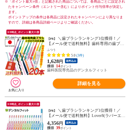
※
「ポイント最大○倍」と記載された商品については、各商品ごとに設定され
たキャンペーン条件（エントリー含む）によりポイント付与倍率が決定し
ます。
ポイントアップの条件は各商品に設定されたキャンペーンにより異なりま
すので、詳細は各商品詳細ページよりご確認ください。
8/8時点_ポイント最大11倍
＼歯ブラシランキング1位獲得！／
【PR】
【メール便で送料無料】歯科専用の歯ブラ
シ アソート20本セット福袋 ふつう ≪歯ブ
ふつう
ラシは全て日本製のこだわり福袋≫※返品
5.0
(3件)
不可 アパガード リナメル(20g)おまけ付
1,628
円
送料込み
（メール便2点まで） set
14
歯科医院専売品のデンタルフィット
詳細を見る
8/8時点_ポイント最大11倍
＼歯ブラシランキング1位獲得！／
【PR】
【メール便で送料無料】Lover8(ラバーエイ
ト) 歯ブラシ カラー歯ブラシ MSやややわ
4,356
円
送料込み
らかめ 30本入(4色アソート)（メール便1点
39