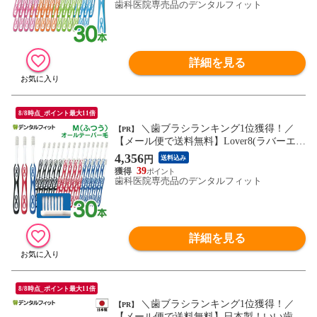
まで）
歯科医院専売品のデンタルフィット
詳細を見る
8/8時点_ポイント最大11倍
＼歯ブラシランキング1位獲得！／
【PR】
【メール便で送料無料】Lover8(ラバーエイ
ト) 歯ブラシ オールテーパー毛 Mふつう 3
4,356
円
送料込み
0本入【Ciメディカル 歯ブラシ】(メール便
39
1点迄)
歯科医院専売品のデンタルフィット
詳細を見る
8/8時点_ポイント最大11倍
＼歯ブラシランキング1位獲得！／
【PR】
【メール便で送料無料】日本製！いい歯応