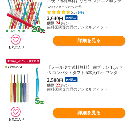
ル便で送料無料】リセラ スクエア歯ブラシ
オールテーパー超先細毛(Mふつう) 20本セ
ふつう／オールテーパー毛
ット set
5.0
(1件)
2,640
円
送料込み
24
歯科医院専売品のデンタルフィット
詳細を見る
8/8時点_ポイント最大11倍
【メール便で送料無料】 歯ブラシ Tepe テ
ペ コンパクトタフト 5本入(Tepeワンタフ
ト)(メール便6点まで) cp10
2,508
円
送料込み
22
歯科医院専売品のデンタルフィット
詳細を見る