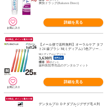
爽快ドラッグ(Rakuten Direct)
詳細を見る
8/8時点_ポイント最大11倍
【メール便で送料無料】オーラルケア タフ
ト24 歯ブラシ M(ミディアム) 5色アソート
25本セット set
M(ミディアム)／アソート
3,630
円
送料込み
33
歯科医院専売品のデンタルフィット
詳細を見る
8/8時点_ポイント最大11倍
デンタルプロ ＤＰダブルジグザグ毛４列