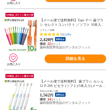
8/8時点_ポイント最大11倍
【メール便で送料無料】Tepe テペ 歯ブラ
シ セレクトコンパクト ／ソフト 10本入り
（メール便4点まで）
ソフト／10本
5.0
(1件)
2,420
円
送料込み
22
歯科医院専売品のデンタルフィット
詳細を見る
8/8時点_ポイント最大11倍
【メール便で送料無料】 歯ブラシ ルシェ
ロ P-20S ピセラ (ソフト)/5本入り(メール便
4点迄)
やわらかめ／5本
1,562
円
送料込み
14
歯科医院専売品のデンタルフィット