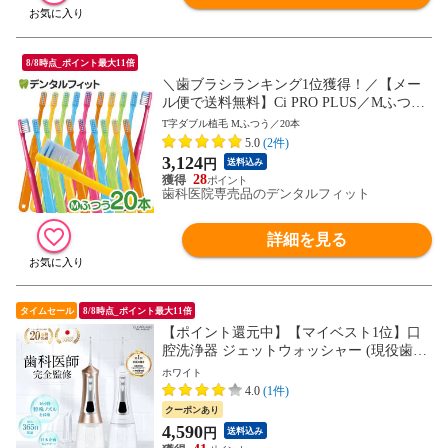
8/8時点_ポイント最大11倍
＼歯ブラシランキング1位獲得！／【メー
ル便で送料無料】Ci PRO PLUS／Mふつう
／20本入り 日本製 プロプラス T字ダブル
T字ダブル植毛 Mふつう／20本
植毛歯ブラシ（メール便3点まで）
5.0
(2件)
3,124
円
送料込み
28
歯科医院専売品のデンタルフィット
詳細を見る
タイムセール
8/8時点_ポイント最大11倍
【ポイント還元中】【マイベスト1位】口
腔洗浄器 ジェットウォッシャー (現役歯科
医師監修) ウォーターフロス 歯間ケア 300
ホワイト
ml 替えノズル3本 コードレス 口腔洗浄機
4.0
(1件)
口内洗浄機 IPX7防水 CLEARLABO 父の日
クーポンあり
4,590
円
送料込み