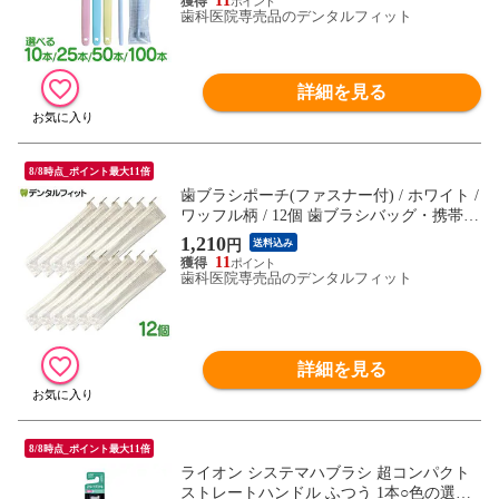
11
歯科医院専売品のデンタルフィット
詳細を見る
8/8時点_ポイント最大11倍
歯ブラシポーチ(ファスナー付) / ホワイト /
ワッフル柄 / 12個 歯ブラシバッグ・携帯用
歯みがきポーチ（メール便1点まで）【メ
1,210
円
送料込み
ール便で送料無料】
11
歯科医院専売品のデンタルフィット
詳細を見る
8/8時点_ポイント最大11倍
ライオン システマハブラシ 超コンパクト
ストレートハンドル ふつう 1本○色の選択