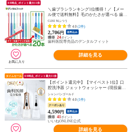
8/8時点_ポイント最大11倍
＼歯ブラシランキング1位獲得！／【メー
ル便で送料無料】毛のかたさが選べる 歯科
専売品歯ブラシ Ci200シリーズ (Ci202 Mふ
Ci202 Mふつう
つう) 20本セット 【Ciメディカル 歯ブラ
4.0
(2件)
シ】(メール便2点迄)
2,706
円
送料込み
24
歯科医院専売品のデンタルフィット
詳細を見る
タイムセール
8/8時点_ポイント最大11倍
【ポイント還元中】【マイベスト1位】口
腔洗浄器 ジェットウォッシャー (現役歯科
医師監修) ウォーターフロス 歯間ケア 300
シャンパンゴールド
ml 替えノズル3本 コードレス 口腔洗浄機
4.0
(1件)
口内洗浄機 IPX7防水 CLEARLABO 父の日
クーポンあり
4,590
円
送料込み
41
いいねONLINE公式
詳細を見る