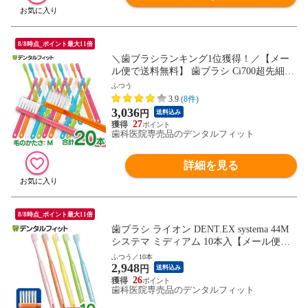
8/8時点_ポイント最大11倍
＼歯ブラシランキング1位獲得！／【メー
ル便で送料無料】 歯ブラシ Ci700超先細M
ふつう 10本とCi702 Mふつう 10本の20本セ
ふつう
ット (メール便2点まで) set
3.9
(8件)
3,036
円
送料込み
27
歯科医院専売品のデンタルフィット
詳細を見る
8/8時点_ポイント最大11倍
歯ブラシ ライオン DENT.EX systema 44M
システマ ミディアム 10本入【メール便で
送料無料】(メール便2点まで)
ふつう／10本
2,948
円
送料込み
26
歯科医院専売品のデンタルフィット