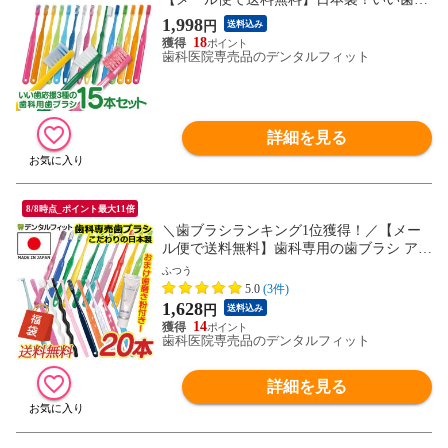
援3種の歯ブラシ M(ふつう) 15本セット Ci
1,998
円
送料込み
スマート(5本)/Ciプロプラス(5本)/Ciプロプ
18
ラススパイラル(5本)(メール便2点まで)
歯科医院専売品のデンタルフィット
詳細を見る
8/8時点_ポイント最大11倍
＼歯ブラシランキング1位獲得！／【メー
ル便で送料無料】歯科専用の歯ブラシ アソ
ート20本セット福袋 ふつう ≪歯ブラシは
ふつう
全て日本製のこだわり福袋≫※返品不可 ア
5.0
(3件)
パガード リナメル(20g)おまけ付 （メール
1,628
円
送料込み
便2点まで） set
14
歯科医院専売品のデンタルフィット
詳細を見る