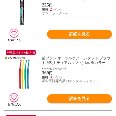
不可
225
円
2
サンドラッグ e-shop
詳細を見る
8/8時点_ポイント最大11倍
歯ブラシ オーラルケア ワンタフト プラウ
ト MS(ミディアムソフト) 1本 ※カラー指
定不可 やややわらかめ
やややわらかめ／1本
369
円
3
歯科医院専売品のデンタルフィット
詳細を見る