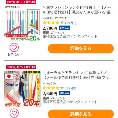
8/8時点_ポイント最大11倍
＼歯ブラシランキング1位獲得！／【メー
ル便で送料無料】毛のかたさが選べる 歯科
専売品歯ブラシ Ci200シリーズ (Ci201 MH
Ci201 MHややかため
ややかため) 20本セット 【Ciメディカル 歯
4.0
(2件)
ブラシ】(メール便2点迄)
2,706
円
送料込み
24
歯科医院専売品のデンタルフィット
詳細を見る
8/8時点_ポイント最大11倍
＼オーラルケアランキング1位獲得！／
【メール便で送料無料】歯科専用歯ブラシ
Gupita グピタ (毛のかたさ：Sやわらかめ)
やわらかめ
20本セット (メール便3点まで) ／ 理想の歯
3.8
(5件)
ブラシ 全5色 個包装 ／ 復興支援商品 新生
2,640
円
送料込み
活 set
24
歯科医院専売品のデンタルフィット
詳細を見る