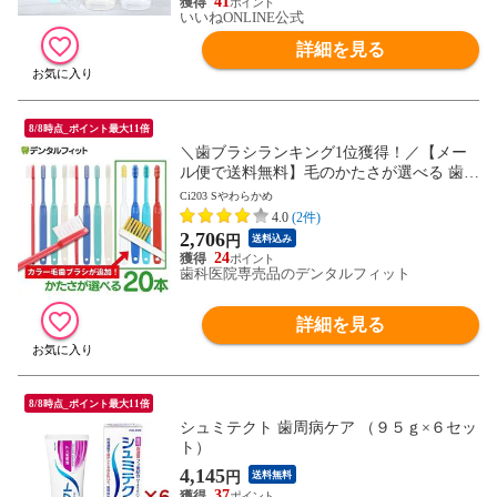
41
いいねONLINE公式
詳細を見る
8/8時点_ポイント最大11倍
＼歯ブラシランキング1位獲得！／【メー
ル便で送料無料】毛のかたさが選べる 歯科
専売品歯ブラシ Ci200シリーズ (Ci203 Sや
Ci203 Sやわらかめ
わらかめ) 20本セット 【Ciメディカル 歯ブ
4.0
(2件)
ラシ】(メール便2点迄)
2,706
円
送料込み
24
歯科医院専売品のデンタルフィット
詳細を見る
8/8時点_ポイント最大11倍
シュミテクト 歯周病ケア （９５ｇ×６セッ
ト）
4,145
円
送料無料
37