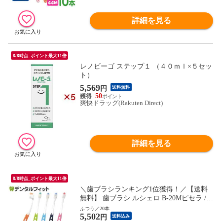
詳細を見る
8/8時点_ポイント最大11倍
レノビーゴ ステップ１ （４０ｍｌ×５セッ
ト）
5,569
円
送料無料
50
爽快ドラッグ(Rakuten Direct)
詳細を見る
8/8時点_ポイント最大11倍
＼歯ブラシランキング1位獲得！／【送料
無料】 歯ブラシ ルシェロ B-20Mピセラ /
ふつう 20本入り
ふつう／20本
5,502
円
送料込み