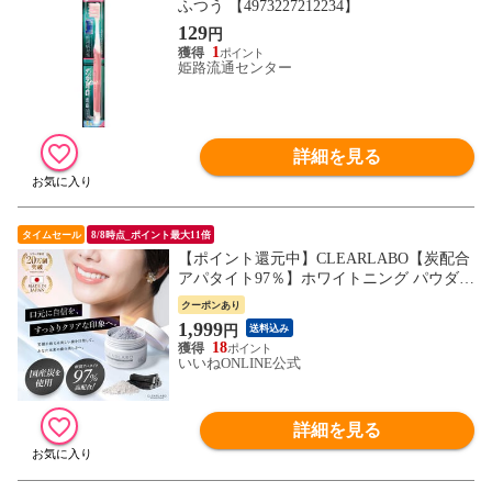
ふつう 【4973227212234】
129
円
1
姫路流通センター
詳細を見る
タイムセール
8/8時点_ポイント最大11倍
【ポイント還元中】CLEARLABO【炭配合
アパタイト97％】ホワイトニング パウダー
歯磨き粉 20g【研磨剤不使用】口臭ケア 天
クーポンあり
然由来100％ 日本製
1,999
円
送料込み
18
いいねONLINE公式
詳細を見る