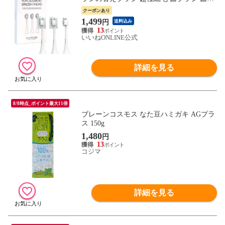
ブラシ はぶらし 3個入り
クーポンあり
1,499
円
送料込み
13
いいねONLINE公式
詳細を見る
8/8時点_ポイント最大11倍
ブレーンコスモス なた豆ハミガキ AGプラ
ス 150g
1,480
円
13
コジマ
詳細を見る