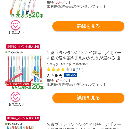
50
歯科医院専売品のデンタルフィット
詳細を見る
8/8時点_ポイント最大11倍
＼歯ブラシランキング1位獲得！／【メー
ル便で送料無料】毛のかたさが選べる 歯科
専売品歯ブラシ Ci200シリーズ (Ci20カラー
Ci20カラーMS10本+Ci202M10本
MS10本+Ci202M10本) 20本セット 【Ciメデ
4.0
(2件)
ィカル 歯ブラシ】(メール便2点迄)
2,706
円
送料込み
24
歯科医院専売品のデンタルフィット
詳細を見る
8/8時点_ポイント最大11倍
＼歯ブラシランキング1位獲得！／【メー