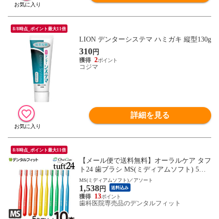
8/8時点_ポイント最大11倍
LION デンターシステマ ハミガキ 縦型130g
310
円
2
コジマ
詳細を見る
8/8時点_ポイント最大11倍
【メール便で送料無料】オーラルケア タフ
ト24 歯ブラシ MS(ミディアムソフト) 5色
アソート 10本セット set
MS(ミディアムソフト)／アソート
1,538
円
送料込み
13
歯科医院専売品のデンタルフィット