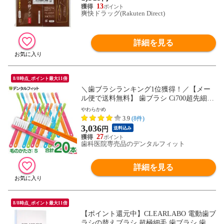
13
爽快ドラッグ(Rakuten Direct)
詳細を見る
8/8時点_ポイント最大11倍
＼歯ブラシランキング1位獲得！／【メー
ル便で送料無料】 歯ブラシ Ci700超先細S
やわらかめ 10本とCi703 MSやややわらか
やわらかめ
め 10本の20本セット (メール便2点まで) set
3.9
(8件)
3,036
円
送料込み
27
歯科医院専売品のデンタルフィット
詳細を見る
8/8時点_ポイント最大11倍
【ポイント還元中】CLEARLABO 電動歯ブ
ラシの替えブラシ 超極細毛 歯ブラシ 歯間