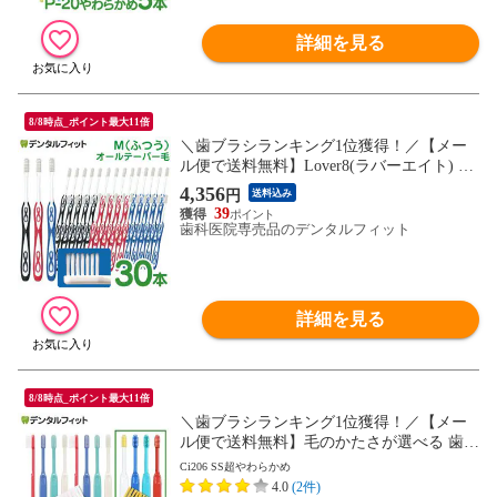
詳細を見る
8/8時点_ポイント最大11倍
＼歯ブラシランキング1位獲得！／【メー
ル便で送料無料】Lover8(ラバーエイト) 歯
ブラシ オールテーパー毛 Mふつう 30本入
4,356
円
送料込み
【Ciメディカル 歯ブラシ】(メール便1点
39
迄)
歯科医院専売品のデンタルフィット
詳細を見る
8/8時点_ポイント最大11倍
＼歯ブラシランキング1位獲得！／【メー
ル便で送料無料】毛のかたさが選べる 歯科
専売品歯ブラシ Ci200シリーズ (Ci206 SS超
Ci206 SS超やわらかめ
やわらかめ) 20本セット 【Ciメディカル 歯
4.0
(2件)