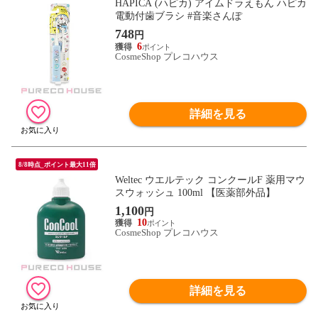
HAPICA (ハピカ) アイムドラえもん ハピカ
電動付歯ブラシ #音楽さんぽ
748
円
6
CosmeShop プレコハウス
詳細を見る
8/8時点_ポイント最大11倍
Weltec ウエルテック コンクールF 薬用マウ
スウォッシュ 100ml 【医薬部外品】
1,100
円
10
CosmeShop プレコハウス
詳細を見る