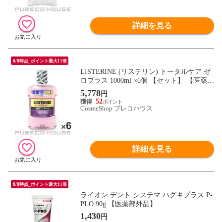
詳細を見る
8/8時点_ポイント最大11倍
LISTERINE (リステリン) トータルケア ゼ
ロプラス 1000ml ×6個 【セット】 【医薬部
外品】
5,778
円
52
CosmeShop プレコハウス
詳細を見る
8/8時点_ポイント最大11倍
ライオン デント システマ ハグキプラス P-
PLO 90g 【医薬部外品】
1,430
円