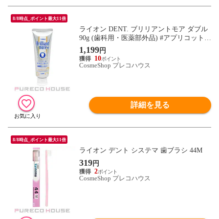
8/8時点_ポイント最大11倍
ライオン DENT. ブリリアントモア ダブル
90g (歯科用・医薬部外品) #アプリコットミ
ント
1,199
円
10
CosmeShop プレコハウス
詳細を見る
8/8時点_ポイント最大11倍
ライオン デント システマ 歯ブラシ 44M
319
円
2
CosmeShop プレコハウス