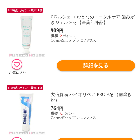
8/8時点_ポイント最大11倍
GC ルシェロ おとなのトータルケア 歯みが
きジェル 90g 【医薬部外品】
909
円
8
CosmeShop プレコハウス
詳細を見る
8/8時点_ポイント最大11倍
大信貿易 バイオリペア PRO 92g （歯磨き
粉）
764
円
6
CosmeShop プレコハウス