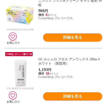
ニッシン フィジオクリーン キラリ 錠剤 30
錠
966
円
8
CosmeShop プレコハウス
詳細を見る
8/8時点_ポイント最大11倍
GC ルシェロ フロス アンワックス 200m #
ホワイト （医院用）
1,193
円
10
CosmeShop プレコハウス
詳細を見る