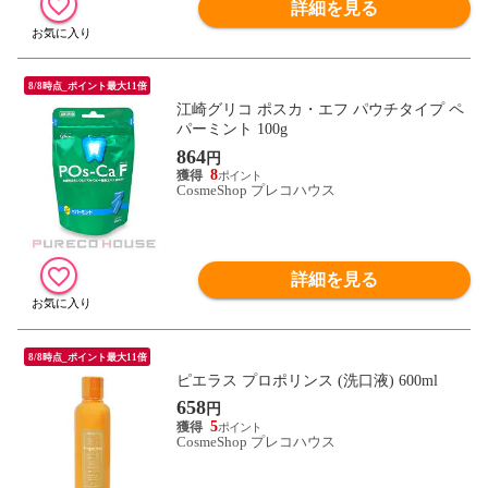
詳細を見る
8/8時点_ポイント最大11倍
江崎グリコ ポスカ・エフ パウチタイプ ペ
パーミント 100g
864
円
8
CosmeShop プレコハウス
詳細を見る
8/8時点_ポイント最大11倍
ピエラス プロポリンス (洗口液) 600ml
658
円
5
CosmeShop プレコハウス