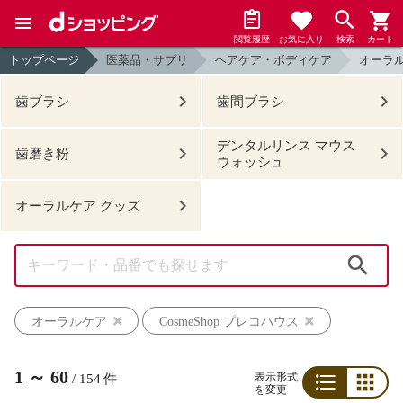
閲覧履歴
お気に入り
検索
カート
トップページ
医薬品・サプリ
ヘアケア・ボディケア
オーラ
歯ブラシ
歯間ブラシ
デンタルリンス マウス
歯磨き粉
ウォッシュ
オーラルケア グッズ
検索
オーラルケア
CosmeShop プレコハウス
1
～
60
表示形式
/
154
件
を変更