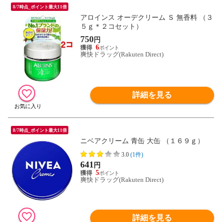
8/7時点_ポイント最大11倍
アロインス オーデクリーム Ｓ 無香料 （３
５ｇ＊２コセット）
750
円
6
爽快ドラッグ(Rakuten Direct)
詳細を見る
8/7時点_ポイント最大11倍
ニベアクリーム 青缶 大缶 （１６９ｇ）
3.0
(1件)
641
円
5
爽快ドラッグ(Rakuten Direct)
詳細を見る