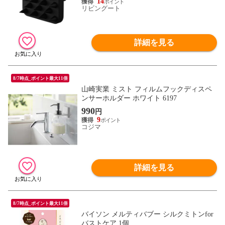
洗浄ブラシ ヘッドブラシ マグネット 磁石
14
リビングート
頭皮ケア ） 【ブラック】
詳細を見る
8/7時点_ポイント最大11倍
山崎実業 ミスト フィルムフックディスペ
ンサーホルダー ホワイト 6197
990
円
9
コジマ
詳細を見る
8/7時点_ポイント最大11倍
バイソン メルティバブー シルクミトンfor
バストケア 1個