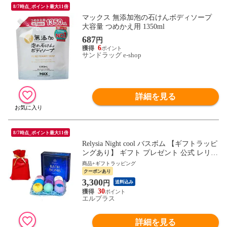
8/7時点_ポイント最大11倍
マックス 無添加泡の石けんボディソープ
大容量 つめかえ用 1350ml
687
円
6
サンドラッグ e-shop
詳細を見る
8/7時点_ポイント最大11倍
Relysia Night cool バスボム 【ギフトラッピ
ングあり】 ギフト プレゼント 公式 レリシ
ア 〈入浴剤〉 プレゼント bm2 女性 誕生日
商品+ギフトラッピング
誕生日プレゼント ギフトセット 母 クール
クーポンあり
成分 メントール 冷感 ひんやり 暑さ対策
3,300
円
送料込み
熱中症対策 夏バテ 疲労 清涼
30
エルプラス
詳細を見る