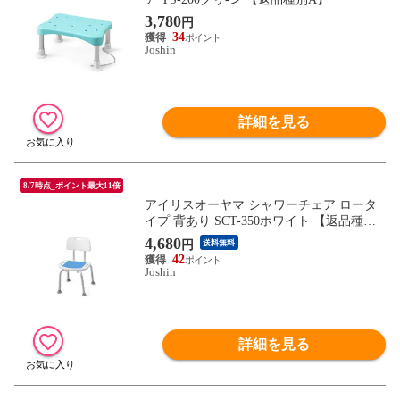
3,780
円
34
Joshin
詳細を見る
8/7時点_ポイント最大11倍
アイリスオーヤマ シャワーチェア ロータ
イプ 背あり SCT-350ホワイト 【返品種別
A】
4,680
円
送料無料
42
Joshin
詳細を見る