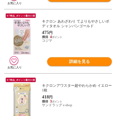
8/7時点_ポイント最大11倍
キクロン あわざわり てよりもやさしいボ
ディタオル シャンパンゴールド
475
円
4
コジマ
詳細を見る
8/7時点_ポイント最大11倍
キクロンアワスター超やわらかめ イエロー
1枚
418
円
3
サンドラッグ e-shop