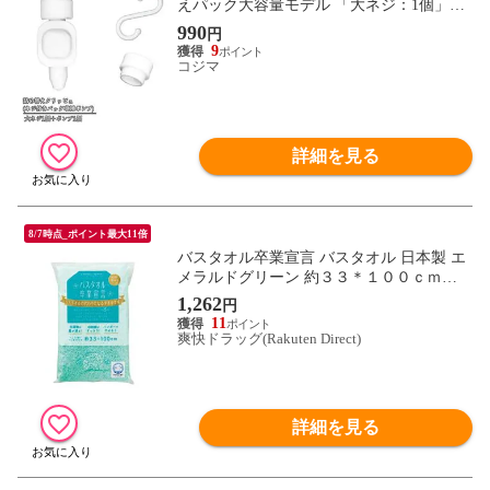
えパック大容量モデル 「大ネジ：1個」＋
「ポンプ：1個」 詰め替えクリッピュホワ
990
円
イト TCD1A-W
9
コジマ
詳細を見る
8/7時点_ポイント最大11倍
バスタオル卒業宣言 バスタオル 日本製 エ
メラルドグリーン 約３３＊１００ｃｍ
（１枚）
1,262
円
11
爽快ドラッグ(Rakuten Direct)
詳細を見る