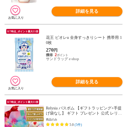
詳細を見る
8/7時点_ポイント最大11倍
花王 ビオレu 全身すっきりシート 携帯用 1
0枚
270
円
2
サンドラッグ e-shop
詳細を見る
8/7時点_ポイント最大11倍
Relysia バスボム 【ギフトラッピング+手提
げ袋なし】 ギフト プレゼント 公式 レリシ
ア 〈入浴剤〉 プレゼント bm1 女性 誕生日
商品のみ
誕生日プレゼント ギフトセット 母 雑貨 女
5.0
(5件)