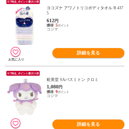
8/7時点_ポイント最大11倍
ヨコズナ アワノトリコボディタオル B 437
5
612
円
5
コジマ
詳細を見る
8/7時点_ポイント最大11倍
粧美堂 SAバスミトン クロミ
1,080
円
9
コジマ
詳細を見る