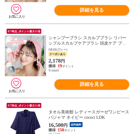
詳細を見る
8/7時点_ポイント最大11倍
シャンプーブラシ スカルプブラシ リバー
シブルスカルプケアブラシ 頭皮ケア ブラ
シ バスグッズ スカルプ 癒し ヘッドスパ
GRAY(グレー)
リラックス 145
クーポンあり
2,178
円
19
S-mart
詳細を見る
8/7時点_ポイント最大11倍
タオル美術館 レディースガーゼワンピース
パジャマ ネイビー cococi LDK
16,500
円
送料無料
150