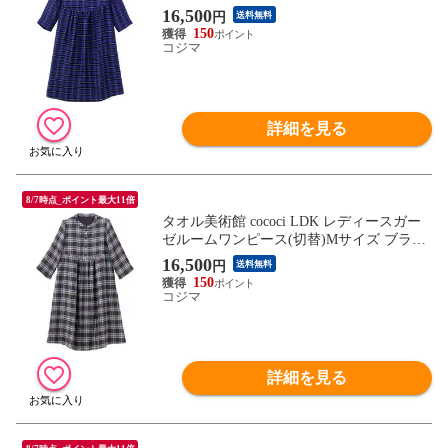
ー
16,500
円
送料無料
150
コジマ
詳細を見る
8/7時点_ポイント最大11倍
タオル美術館 cococi LDK レディースガー
ゼルームワンピース(切替)Mサイズ ブラッ
ク
16,500
円
送料無料
150
コジマ
詳細を見る