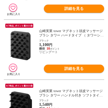
詳細を見る
8/7時点_ポイント最大11倍
山崎実業 tower マグネット頭皮マッサージ
ブラシ タワー ハードタイプ （ タワーシリ
ーズ 頭皮マッサージブラシ マッサージブ
ブラック
1,100
ラシ ハード 洗浄ブラシ ヘッドブラシ マグ
円
ネット 磁石 頭皮ケア ヘッドマッサージ ）
10
リビングート
【ブラック】
詳細を見る
8/7時点_ポイント最大11倍
山崎実業 tower マグネット頭皮マッサージ
ブラシ タワー ハンドル付き ソフトタイプ
（ 4903208017695 タワーシリーズ 頭皮マ
ブラック
1,540
ッサージブラシ マッサージブラシ ソフト
円