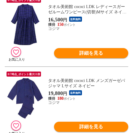
8/7時点_ポイント最大11倍
タオル美術館 cococi LDK レディースガー
ゼルームワンピース(切替)Mサイズ ネイビ
ー
16,500
円
送料無料
150
コジマ
詳細を見る
8/7時点_ポイント最大11倍
タオル美術館 cococi LDK メンズガーゼパ
ジャマ Lサイズ ネイビー
19,800
円
送料無料
180
コジマ
詳細を見る