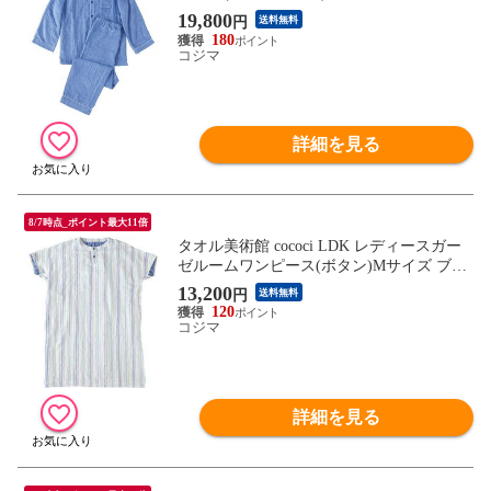
19,800
円
送料無料
180
コジマ
詳細を見る
8/7時点_ポイント最大11倍
タオル美術館 cococi LDK レディースガー
ゼルームワンピース(ボタン)Mサイズ ブル
ー
13,200
円
送料無料
120
コジマ
詳細を見る