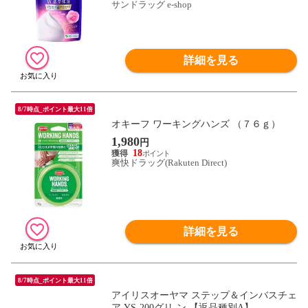
サンドラッグ e-shop
詳細を見る
8/7時点_ポイント最大11倍
オキーフ ワーキングハンズ （７６ｇ）
1,980
円
18
爽快ドラッグ(Rakuten Direct)
詳細を見る
8/7時点_ポイント最大11倍
アイリスオーヤマ ステップ＆インバスチェ
ア YS-200グリ-ン 【返品種別A】