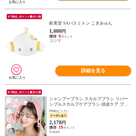
8/7時点_ポイント最大11倍
粧美堂 SAバスミトン こぎみゅん
1,080
円
9
コジマ
詳細を見る
8/7時点_ポイント最大11倍
シャンプーブラシ スカルプブラシ リバー
シブルスカルプケアブラシ 頭皮ケア ブラ
シ バスグッズ スカルプ 癒し ヘッドスパ
PINK(ピンク)
リラックス 145
クーポンあり
2,178
円
19
S-mart