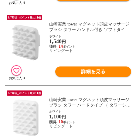
8/7時点_ポイント最大11倍
山崎実業 tower マグネット頭皮マッサージ
ブラシ タワー ハンドル付き ソフトタイプ
（ 4903208017695 タワーシリーズ 頭皮マ
ホワイト
1,540
ッサージブラシ マッサージブラシ ソフト
円
洗浄ブラシ ヘッドブラシ マグネット 磁石
14
リビングート
頭皮ケア ） 【ホワイト】
詳細を見る
8/7時点_ポイント最大11倍
山崎実業 tower マグネット頭皮マッサージ
ブラシ タワー ハードタイプ （ タワーシリ
ーズ 頭皮マッサージブラシ マッサージブ
ホワイト
1,100
ラシ ハード 洗浄ブラシ ヘッドブラシ マグ
円
ネット 磁石 頭皮ケア ヘッドマッサージ ）
10
リビングート
【ホワイト】