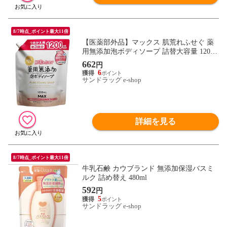
8/7時点_ポイント最大11倍
【医薬部外品】マックス 肌荒れふせぐ 薬
用無添加泡ボディソープ 詰替大容量 1200
ml
662
円
6
サンドラッグ e-shop
詳細を見る
8/7時点_ポイント最大11倍
牛乳石鹸 カウブランド 無添加保湿バスミ
ルク 詰め替え 480ml
592
円
5
サンドラッグ e-shop