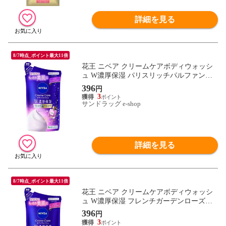
詳細を見る
8/7時点_ポイント最大11倍
花王 ニベア クリームケアボディウォッシ
ュ W濃厚保湿 パリスリッチパルファンの
香り つめかえ用 340ml
396
円
3
サンドラッグ e-shop
詳細を見る
8/7時点_ポイント最大11倍
花王 ニベア クリームケアボディウォッシ
ュ W濃厚保湿 フレンチガーデンローズの
香り つめかえ用 340ml
396
円
3