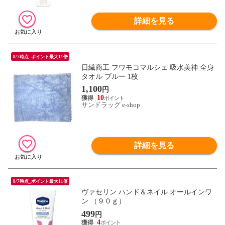
詳細を見る
8/7時点_ポイント最大11倍
日繊商工 フワモコマルシェ 吸水美神 全身
タオル ブルー 1枚
1,100
円
10
サンドラッグ e-shop
詳細を見る
8/7時点_ポイント最大11倍
ヴァセリン ハンド＆ネイル オールインワ
ン （９０ｇ）
499
円
4