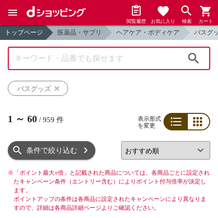
閲覧履歴
お気に入り
検索
カート
トップページ
医薬品・サプリ
ヘアケア・ボディケア
バスグ
検索
バスグッズ
1
～
60
表示形式
/
959
件
を変更
リスト
グリッド
条件で絞り込む
※
「ポイント最大○倍」と記載された商品については、各商品ごとに設定され
たキャンペーン条件（エントリー含む）によりポイント付与倍率が決定し
ます。
ポイントアップの条件は各商品に設定されたキャンペーンにより異なりま
すので、詳細は各商品詳細ページよりご確認ください。