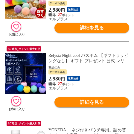
10代 20代 30代 40代 50代 60代 女友達 おし
クーポンあり
ゃれ 贈り物 人気 おすすめ 記念日 父の日
2,980
円
送料込み
27
エルプラス
詳細を見る
8/7時点_ポイント最大11倍
Relysia Night cool バスボム 【ギフトラッピ
ングなし】 ギフト プレゼント 公式 レリシ
ア 〈入浴剤〉 プレゼント bm2 女性 誕生日
商品のみ
誕生日プレゼント 記念日 ギフトセット 母
クーポンあり
クール成分 メントール 冷感 ひんやり 暑さ
2,980
円
送料込み
対策 夏バテ 疲労 清涼 父の日 夏ギフト お
27
中元
エルプラス
詳細を見る
8/7時点_ポイント最大11倍
YONEDA 「ネジ付きパウチ専用」詰め替