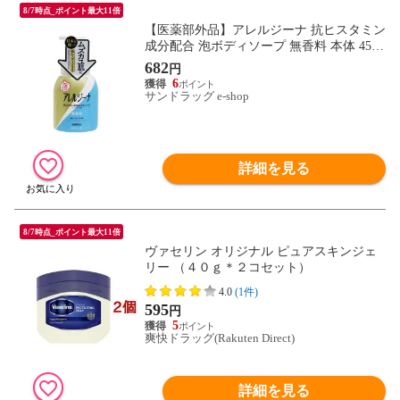
8/7時点_ポイント最大11倍
【医薬部外品】アレルジーナ 抗ヒスタミン
成分配合 泡ボディソープ 無香料 本体 450
ml
682
円
6
サンドラッグ e-shop
詳細を見る
8/7時点_ポイント最大11倍
ヴァセリン オリジナル ピュアスキンジェ
リー （４０ｇ＊２コセット）
4.0
(1件)
595
円
5
爽快ドラッグ(Rakuten Direct)
詳細を見る