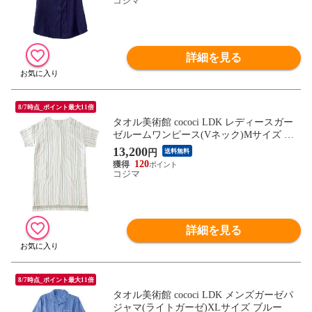
コジマ
詳細を見る
8/7時点_ポイント最大11倍
タオル美術館 cococi LDK レディースガー
ゼルームワンピース(Vネック)Mサイズ ベ
ージュ
13,200
円
送料無料
120
コジマ
詳細を見る
8/7時点_ポイント最大11倍
タオル美術館 cococi LDK メンズガーゼパ
ジャマ(ライトガーゼ)XLサイズ ブルー