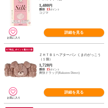
1,480
円
13
コジマ
詳細を見る
8/7時点_ポイント最大11倍
ＺＨＴＢ１ヘアターバン くまのがっこう
（１個）
1,728
円
15
爽快ドラッグ(Rakuten Direct)
詳細を見る