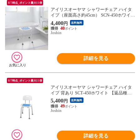
8/7時点_ポイント最大11倍
アイリスオーヤマ シャワーチェア ハイタ
イプ（座面高さ約45cm） SCN-450ホワイト
【返品種別A】
4,400
円
送料無料
40
Joshin
詳細を見る
8/7時点_ポイント最大11倍
アイリスオーヤマ シャワーチェア ハイタ
イプ 背あり SCT-450ホワイト 【返品種別
A】
5,400
円
送料無料
49
Joshin
詳細を見る