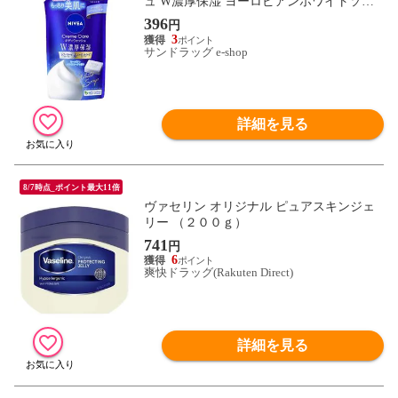
ュ W濃厚保湿 ヨーロピアンホワイトソー
プの香り つめかえ用 340ml
396
円
3
サンドラッグ e-shop
詳細を見る
8/7時点_ポイント最大11倍
ヴァセリン オリジナル ピュアスキンジェ
リー （２００ｇ）
741
円
6
爽快ドラッグ(Rakuten Direct)
詳細を見る