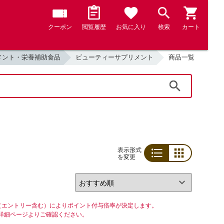
クーポン
閲覧履歴
お気に入り
検索
カート
メント・栄養補助食品
ビューティーサプリメント
商品一覧
検索
表示形式
を変更
リスト
グリッド
（エントリー含む）によりポイント付与倍率が決定します。
詳細ページよりご確認ください。