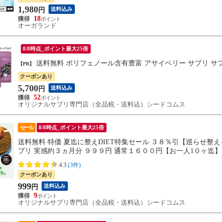
1,980
送料込み
円
18
オーガランド
8/8時点_ポイント最大25倍
送料無料 ポリフェノール含有豊富 アサイベリー サプリ サ
【PR】
クーポンあり
5,700
送料込み
円
52
オリジナルサプリ専門店（全品税・送料込）シードコムス
セール
8/8時点_ポイント最大25倍
送料無料 特価 夏迄に整えDIET特集セール ３８％引【巡らせ整え
プリ 実感約３ヵ月分 ９９９円 通常１６００円【お一人1０ヶ迄】
4.3
(3件)
クーポンあり
999
送料込み
円
9
オリジナルサプリ専門店（全品税・送料込）シードコムス