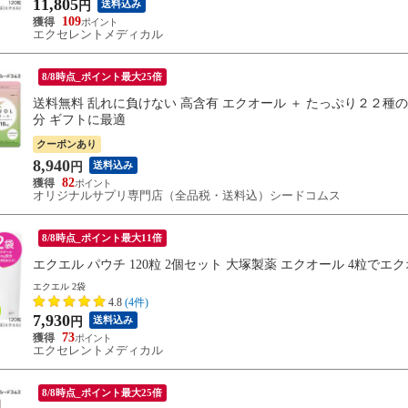
11,805
送料込み
円
109
エクセレントメディカル
8/8時点_ポイント最大25倍
送料無料 乱れに負けない 高含有 エクオール ＋ たっぷり２２種の
分 ギフトに最適
クーポンあり
8,940
送料込み
円
82
オリジナルサプリ専門店（全品税・送料込）シードコムス
8/8時点_ポイント最大11倍
エクエル パウチ 120粒 2個セット 大塚製薬 エクオール 4粒でエク
エクエル 2袋
4.8
(4件)
7,930
送料込み
円
73
エクセレントメディカル
8/8時点_ポイント最大25倍