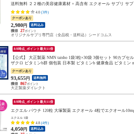
送料無料 ２２種の美容健康素材 + 高含有 エクオール サプリ サ
4.0
(3件)
クーポンあり
2,980
送料込み
円
27
オリジナルサプリ専門店（全品税・送料込）シードコムス
8/8時点_ポイント最大11倍
【公式】 大正製薬 NMN taisho 1袋3粒×30袋 3個セット 9
ザクロ ビタミンb群 個包装 日本製 ビタミンb 健康食品 ビタミン n
クーポンあり
93,655
送料無料
円
867
大正製薬ダイレクト
8/8時点_ポイント最大11倍
エクエル パウチ 120粒 大塚製薬 エクオール 4粒でエクオール10m
エクエル 1袋
4.8
(4件)
4,050
送料込み
円