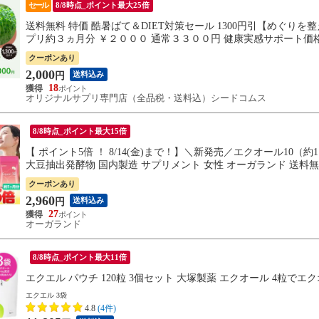
セール
8/8時点_ポイント最大25倍
送料無料 特価 酷暑ばて＆DIET対策セール 1300円引【めぐり
プリ約３ヵ月分 ￥２０００ 通常３３００円 健康実感サポート価
クーポンあり
2,000
送料込み
円
18
オリジナルサプリ専門店（全品税・送料込）シードコムス
8/8時点_ポイント最大15倍
【 ポイント5倍 ！ 8/14(金)まで！】＼新発売／エクオール10（
大豆抽出発酵物 国内製造 サプリメント 女性 オーガランド 送料
クーポンあり
2,960
送料込み
円
27
オーガランド
8/8時点_ポイント最大11倍
エクエル パウチ 120粒 3個セット 大塚製薬 エクオール 4粒でエク
エクエル 3袋
4.8
(4件)