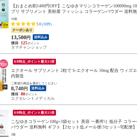
【おまとめ割1400円OFF】こなゆきマリンコラーゲン100000mg 
プリ サプリメント 美粉屋 フィッシュ コラーゲンパウダー 送料無
10袋
5.0
(10件)
クーポンあり
13,500
送料込み
円
125
タマチャンショップ
8/8時点_ポイント最大11倍
エクオール サプリメント 2粒で S-エクオール 10mg 配合 ウィズエ
内製造
ご希望の商品を選択してください
8,740
送料込み
円
80
エクセレントメディカル
8/8時点_ポイント最大11倍
こなゆきコラーゲン100g×3袋セット 美容 一番搾り 低分子 コラ
パウダー 送料無料 ギフト【2セット迄メール便/3セット~宅配便】
3袋