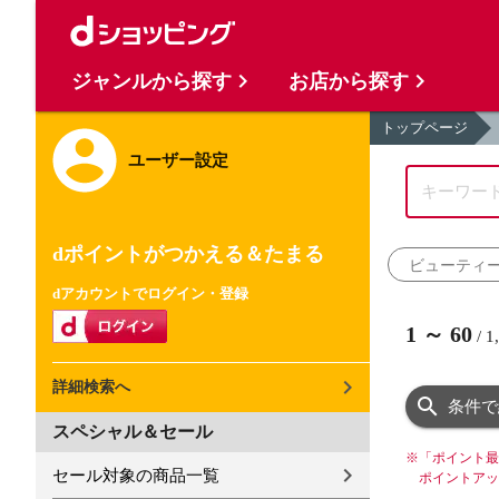
ジャンルから探す
お店から探す
トップページ
ユーザー設定
dポイントがつかえる＆たまる
ビューティ
dアカウントでログイン・登録
1
～
60
/
1
詳細検索へ
条件で
スペシャル＆セール
※
「ポイント最
セール対象の商品一覧
ポイントアッ