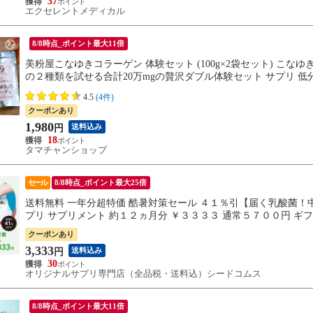
37
エクセレントメディカル
8/8時点_ポイント最大11倍
美粉屋こなゆきコラーゲン 体験セット (100g×2袋セット) 
の２種類を試せる合計20万mgの贅沢ダブル体験セット サプリ 低
メール便/5セット~宅配便】
4.5
(4件)
クーポンあり
1,980
送料込み
円
18
タマチャンショップ
セール
8/8時点_ポイント最大25倍
送料無料 一年分超特価 酷暑対策セール ４１％引【届く乳酸菌
プリ サプリメント 約１２ヵ月分 ￥３３３３ 通常５７００円 
クーポンあり
3,333
送料込み
円
30
オリジナルサプリ専門店（全品税・送料込）シードコムス
8/8時点_ポイント最大11倍