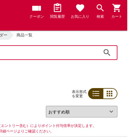
クーポン
閲覧履歴
お気に入り
検索
カート
ダー
商品一覧
検索
表示形式
を変更
リスト
グリッド
（エントリー含む）によりポイント付与倍率が決定します。
詳細ページよりご確認ください。