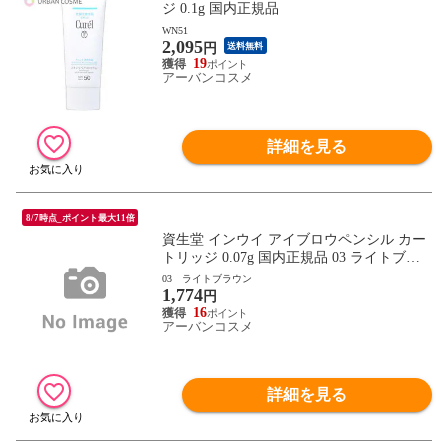
ジ 0.1g 国内正規品
WN51
2,095
円
送料無料
19
アーバンコスメ
詳細を見る
8/7時点_ポイント最大11倍
資生堂 インウイ アイブロウペンシル カー
トリッジ 0.07g 国内正規品 03 ライトブラ
ウン
03 ライトブラウン
1,774
円
16
アーバンコスメ
詳細を見る