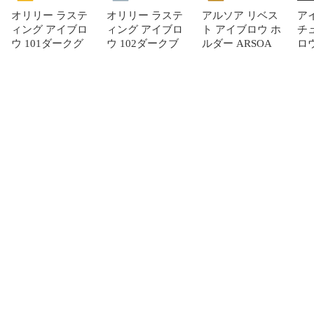
オリリー ラステ
オリリー ラステ
アルソア リベス
ア
ィング アイブロ
ィング アイブロ
ト アイブロウ ホ
チ
ウ 101ダークグ
ウ 102ダークブ
ルダー ARSOA
ロ
レー リフィル 1
ラウン リフィル
内正
本入
1本入
1,818
円
1,818
円
1,616
円
詳細を見る
詳細を見る
詳細を見る
ランキングをもっと見る
商品を探す
ヘルプ／お問い合わせ
お気に入り商品
お知らせ
最近チェックした商品
よくあるご質問