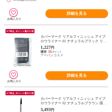
詳細を見る
8/7時点_ポイント最大11倍
カバーマーク リアルフィニッシュ アイブ
ロウライナー 01 ナチュラルブラック リフ
ィル 国内正規品
1,227
円
11
アーバンコスメ
詳細を見る
8/7時点_ポイント最大11倍
カバーマーク リアルフィニッシュ アイブ
ロウライナー 02 ナチュラルブラウン 国内
正規品
3,493
円