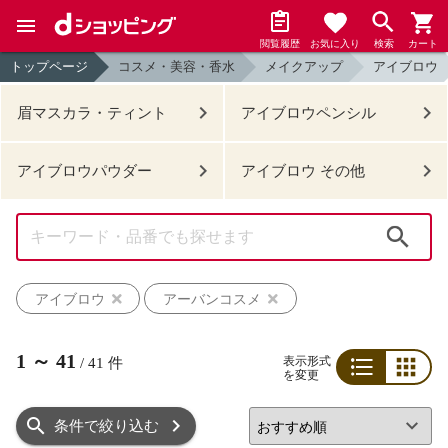
閲覧履歴
お気に入り
検索
カート
トップページ
コスメ・美容・香水
メイクアップ
アイブロウ
眉マスカラ・ティント
アイブロウペンシル
アイブロウパウダー
アイブロウ その他
検索
アイブロウ
アーバンコスメ
1
～
41
表示形式
/
41
件
を変更
リスト
グリッド
条件で絞り込む