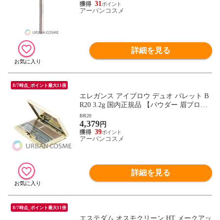
31
アーバンコスメ
詳細を見る
8/7時点_ポイント最大11倍
エレガンス アイブロウ デュオ パレット B
R20 3.2g 国内正規品 【パウダー 眉ブロ
ウ】
BR20
4,379
円
39
アーバンコスメ
詳細を見る
8/7時点_ポイント最大11倍
エステダム オスモクリーン HT メークアッ