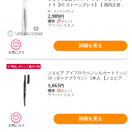
ド 9 【05 ストーングレイ】【 国内正規品
アイブロウ 眉】
05 ストーングレイ
2,989
円
27
アーバンコスメ
詳細を見る
8/7時点_ポイント最大11倍
ノエビア アイブロウペンシルカートリッジ
59（ダークブラウン） 2本入 【ノエビア化
粧品 NOEVIR】
1,663
円
15
アーバンコスメ
詳細を見る