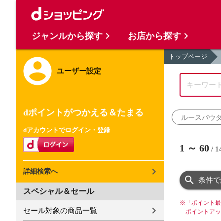
ジャンルから探す
お店から探す
トップページ
ユーザー設定
dポイントがつかえる＆たまる
ルースパウ
dアカウントでログイン・登録
1
～
60
/
1
詳細検索へ
条件で
スペシャル＆セール
※
「ポイント最
セール対象の商品一覧
ポイントアッ