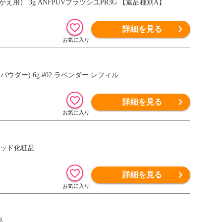
用） 3g ANFPUVブラツシユPR3G 【返品種別A】
詳細を見る
ダー) 6g #02 ラベンダー レフィル
詳細を見る
ウッド化粧品
詳細を見る
品