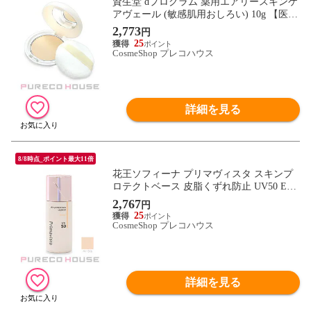
資生堂 dプログラム 薬用エアリースキンケ
アヴェール (敏感肌用おしろい) 10g 【医薬
部外品】
2,773
円
25
CosmeShop プレコハウス
詳細を見る
8/8時点_ポイント最大11倍
花王ソフィーナ プリマヴィスタ スキンプ
ロテクトベース 皮脂くずれ防止 UV50 EX
(化粧下地) SPF50・PA+++ 25ml #ベージュ
2,767
円
25
CosmeShop プレコハウス
詳細を見る