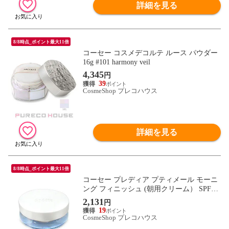
詳細を見る
8/8時点_ポイント最大11倍
コーセー コスメデコルテ ルース パウダー
16g #101 harmony veil
4,345
円
39
CosmeShop プレコハウス
詳細を見る
8/8時点_ポイント最大11倍
コーセー プレディア プティメール モーニ
ング フィニッシュ (朝用クリーム） SPF2
5・PA++ 23g #02 クリアブルー
2,131
円
19
CosmeShop プレコハウス