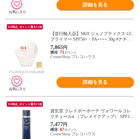
詳細を見る
8/8時点_ポイント最大11倍
【並行輸入品】SKII ジェノプティクス CC
プライマー SPF50+・PA++++ 30g #ナチュ
ラルベージュ 【 SK2 SK-2 SKII SK-II エス
7,865
円
ケーツー 】
71
CosmeShop プレコハウス
詳細を見る
8/8時点_ポイント最大11倍
資生堂 クレドポーボーテ ヴォワールコレ
クチュールn （プレメイクアップ） SPF2
5・PA++ 40g
7,477
円
67
CosmeShop プレコハウス