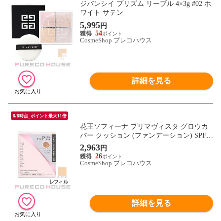
ジバンシイ プリズム リーブル 4×3g #02 ホ
ワイト サテン
5,995
円
54
CosmeShop プレコハウス
詳細を見る
8/8時点_ポイント最大11倍
花王ソフィーナ プリマヴィスタ グロウカ
バー クッション (ファンデーション) SPF1
1・PA++ 1.5g #オークル05 レフィル
2,963
円
26
CosmeShop プレコハウス
詳細を見る