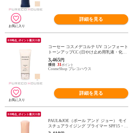
詳細を見る
8/8時点_ポイント最大11倍
コーセー コスメデコルテ UV コンフォート
トーンアップCC (日やけ止め用乳液・化粧
下地) SPF50+・PA++++ 30ml #01 light beige
3,465
円
31
CosmeShop プレコハウス
詳細を見る
8/8時点_ポイント最大11倍
PAUL&JOE（ポール アンド ジョー） モイ
スチュアライジング プライマー SPF15・P
A+ 30ml #01