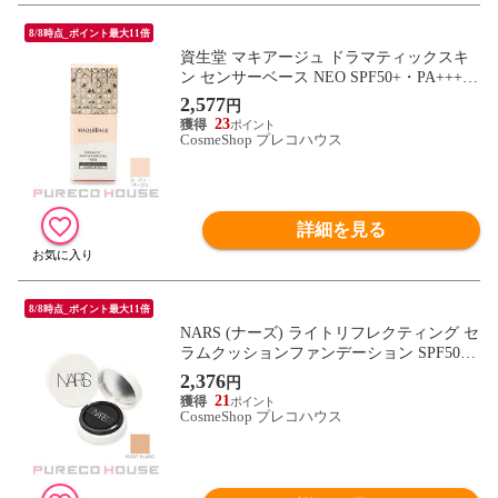
8/8時点_ポイント最大11倍
資生堂 マキアージュ ドラマティックスキ
ン センサーベース NEO SPF50+・PA++++
(化粧下地) 25ml #ヌーディーベージュ
2,577
円
23
CosmeShop プレコハウス
詳細を見る
8/8時点_ポイント最大11倍
NARS (ナーズ) ライトリフレクティング セ
ラムクッションファンデーション SPF50
+・PA++ 【ミニチュア】 5g #MONT BLAN
2,376
円
C
21
CosmeShop プレコハウス