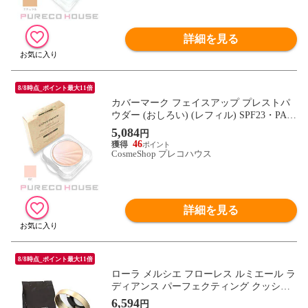
詳細を見る
8/8時点_ポイント最大11倍
カバーマーク フェイスアップ プレストパ
ウダー (おしろい) (レフィル) SPF23・PA+
+ #02 ライトアップベージュ
5,084
円
46
CosmeShop プレコハウス
詳細を見る
8/8時点_ポイント最大11倍
ローラ メルシエ フローレス ルミエール ラ
ディアンス パーフェクティング クッショ
ン SPF50・PA++++ 15g #0W1 CREAM IVO
6,594
円