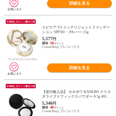
詳細を見る
8/8時点_ポイント最大11倍
スピケア V3 インテリジェントファンデー
ション SPF50+・PA++++ 15g
5,577
円
50
CosmeShop プレコハウス
詳細を見る
8/8時点_ポイント最大11倍
【並行輸入品】 カネボウ KANEBO クリス
タライズドフィックスパウダー 8.5g #01 Lu
cent
5,346
円
48
CosmeShop プレコハウス