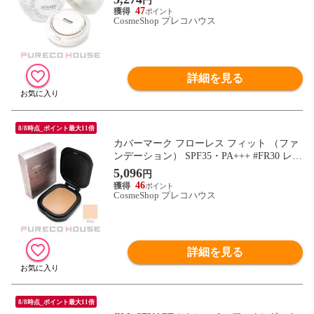
円
47
CosmeShop プレコハウス
詳細を見る
8/8時点_ポイント最大11倍
カバーマーク フローレス フィット （ファ
ンデーション） SPF35・PA+++ #FR30 レフ
ィル
5,096
円
46
CosmeShop プレコハウス
詳細を見る
8/8時点_ポイント最大11倍