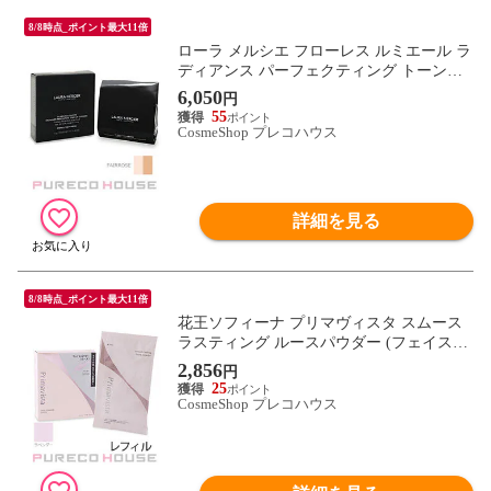
8/8時点_ポイント最大11倍
ローラ メルシエ フローレス ルミエール ラ
ディアンス パーフェクティング トーンア
ップ クッション レフィル SPF50/PA++++ 1
6,050
円
3g #FAIR ROSE
55
CosmeShop プレコハウス
詳細を見る
8/8時点_ポイント最大11倍
花王ソフィーナ プリマヴィスタ スムース
ラスティング ルースパウダー (フェイスパ
ウダー) 12.5g #ラベンダー レフィル
2,856
円
25
CosmeShop プレコハウス