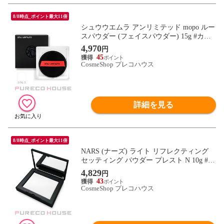
8/8時点_ポイント最大11倍
シュウウエムラ アンリミテッド mopo ルー
スパウダー (フェイスパウダー) 15g #カラ
レス
4,970
円
45
CosmeShop プレコハウス
詳細を見る
8/8時点_ポイント最大11倍
NARS (ナーズ) ライト リフレクティング
セッティング パウダー プレスト N 10g #58
94
4,829
円
43
CosmeShop プレコハウス