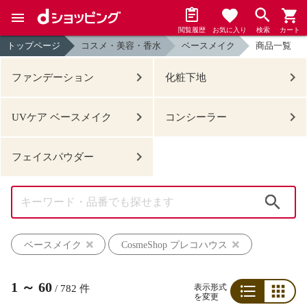
閲覧履歴
お気に入り
検索
カート
トップページ
コスメ・美容・香水
ベースメイク
商品一覧
ファンデーション
化粧下地
UVケア ベースメイク
コンシーラー
フェイスパウダー
検索
ベースメイク
CosmeShop プレコハウス
1
～
60
表示形式
/
782
件
を変更