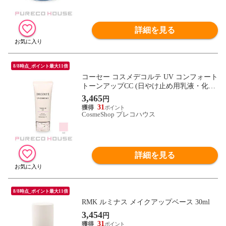
詳細を見る
8/8時点_ポイント最大11倍
コーセー コスメデコルテ UV コンフォート
トーンアップCC (日やけ止め用乳液・化粧
下地) SPF50+・PA++++ 30ml #10 lavender r
3,465
円
ose
31
CosmeShop プレコハウス
詳細を見る
8/8時点_ポイント最大11倍
RMK ルミナス メイクアップベース 30ml
3,454
円
31