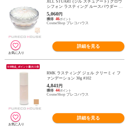
JILL STUART (ジル スチュアート) グロウ
シフォン ラスティング ルースパウダー 20
g #04 luminous satin
5,060
円
46
CosmeShop プレコハウス
詳細を見る
8/8時点_ポイント最大11倍
RMK ラスティング ジェル クリーミィ フ
ァンデーション 30g #102
4,841
円
44
CosmeShop プレコハウス
詳細を見る