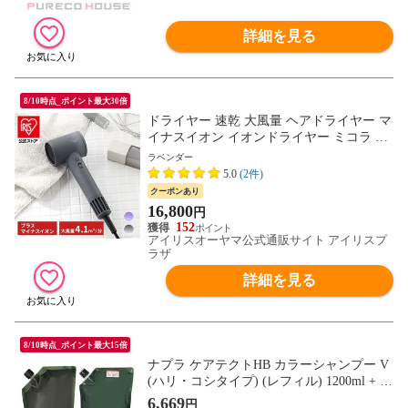
詳細を見る
8/10時点_ポイント最大30倍
ドライヤー 速乾 大風量 ヘアドライヤー マ
イナスイオン イオンドライヤー ミコラ Mi
COLA 軽量 コンパクト 折りたたみ ヘアケ
ラベンダー
ア 美容家電 ギフト プレゼント クイックイ
5.0
(2件)
オンドライヤー アイリスオーヤマ ラベン
クーポンあり
ダー 【安心延長保証対象】 [家電]
16,800
円
152
アイリスオーヤマ公式通販サイト アイリスプ
ラザ
詳細を見る
8/10時点_ポイント最大15倍
ナプラ ケアテクトHB カラーシャンプー V
(ハリ・コシタイプ) (レフィル) 1200ml + カ
ラートリートメント V (ハリ・コシタイプ)
6,669
円