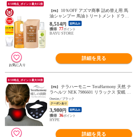
8/10時点_ポイント最大15倍
10％OFF アズマ商事 詰め替え用 馬
【PR】
油シャンプー 馬油トリートメント ドライ
ヤー前にヘアトリートメント 旅美人 アズ
8,514
円
送料込み
マ商事 馬油 バユ シャンプー バーユ 馬油
77
トリートメント トリートメント 洗い流さ
BAYU STORE
ないトリートメント 送料無料 旅美人 アズ
マ商事
詳細を見る
8/10時点_ポイント最大30倍
テラハーモニー TeraHarmony 天然 テ
【PR】
ラヘルツ NEK 7986601 リラックス 安眠 天
然石 お風呂 テラヘルツ鉱石 健康グッズ マ
Onesize／ブラック
ッサージ 肩こり 腰痛(ONESIZE,ブラック)
クーポンあり
3,980
円
送料込み
36
HYPE
詳細を見る