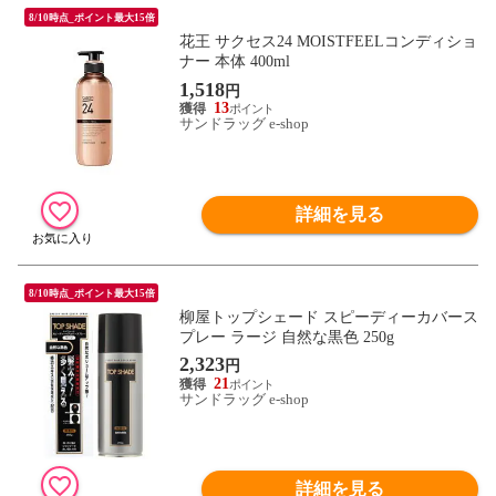
8/10時点_ポイント最大15倍
花王 サクセス24 MOISTFEELコンディショ
ナー 本体 400ml
1,518
円
13
サンドラッグ e-shop
詳細を見る
8/10時点_ポイント最大15倍
柳屋トップシェード スピーディーカバース
プレー ラージ 自然な黒色 250g
2,323
円
21
サンドラッグ e-shop
詳細を見る