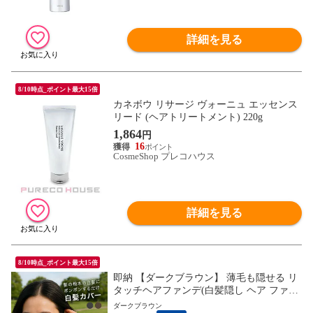
詳細を見る
8/10時点_ポイント最大15倍
カネボウ リサージ ヴォーニュ エッセンス
リード (ヘアトリートメント) 220g
1,864
円
16
CosmeShop プレコハウス
詳細を見る
8/10時点_ポイント最大15倍
即納 【ダークブラウン】 薄毛も隠せる リ
タッチヘアファンデ(白髪隠し ヘア ファン
デーション ヘアファンデーション 白髪 隠
ダークブラウン