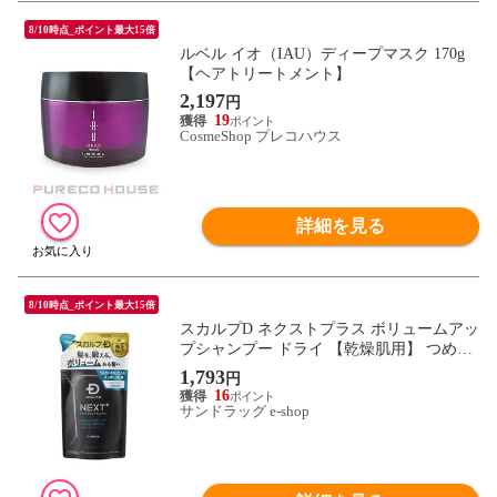
8/10時点_ポイント最大15倍
ルベル イオ（IAU）ディープマスク 170g
【ヘアトリートメント】
2,197
円
19
CosmeShop プレコハウス
詳細を見る
8/10時点_ポイント最大15倍
スカルプD ネクストプラス ボリュームアッ
プシャンプー ドライ 【乾燥肌用】 つめか
え用 300mL
1,793
円
16
サンドラッグ e-shop