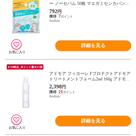
ー ノーセバム 50枚 マエガミセンカバング
リメイクPPN 【返品種別A】
792
円
7
Joshin
詳細を見る
8/10時点_ポイント最大15倍
アドモア フィヨーレ Fプロテクトアドモア
トリートメントフォーム2nd 160g アドモア
トリ-トメントフオ-ム2ND 【返品種別A】
2,398
円
21
Joshin
詳細を見る