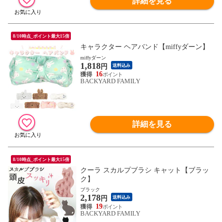
詳細を見る
8/10時点_ポイント最大15倍
キャラクター ヘアバンド【miffyダーン】
miffyダーン
1,818
円
送料込み
16
BACKYARD FAMILY
詳細を見る
8/10時点_ポイント最大15倍
クーラ スカルプブラシ キャット【ブラッ
ク】
ブラック
2,178
円
送料込み
19
BACKYARD FAMILY