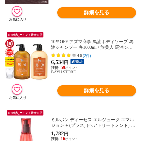
詳細を見る
8/8時点_ポイント最大11倍
10％OFF アズマ商事 馬油ボディソープ 馬
油シャンプー 各1000ml / 旅美人 馬油シリ
ーズ アズマ商事馬油ボディソープ シャン
4.0
(2件)
プー バユ 旅美人ボディソープ 馬油 送料無
6,534
円
送料込み
料
59
BAYU STORE
詳細を見る
8/8時点_ポイント最大11倍
ミルボン ディーセス エルジューダ エマル
ジョン + (プラス) (ヘアトリートメント) 12
0g
1,782
円
16