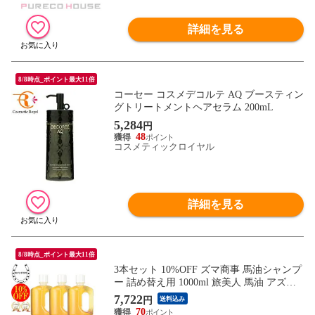
詳細を見る
8/8時点_ポイント最大11倍
コーセー コスメデコルテ AQ ブースティン
グトリートメントヘアセラム 200mL
5,284
円
48
コスメティックロイヤル
詳細を見る
8/8時点_ポイント最大11倍
3本セット 10%OFF ズマ商事 馬油シャンプ
ー 詰め替え用 1000ml 旅美人 馬油 アズマ
商事 ばゆ ばーゆ シャンプー アズマ商事シ
7,722
円
送料込み
ャンプー 詰替 旅美人馬油シャンプー 旅美
70