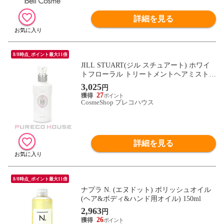
詳細を見る
8/8時点_ポイント最大11倍
JILL STUART(ジル スチュアート) ホワイ
トフローラル トリートメントヘアミスト 2
00ml
3,025
円
27
CosmeShop プレコハウス
詳細を見る
8/8時点_ポイント最大11倍
ナプラ N. (エヌドット) ポリッシュオイル
(ヘア&ボディ&ハンド用オイル) 150ml
2,963
円
26