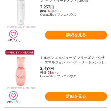
ン (ヘアトリートメント) 200ml
7,257
円
65
CosmeShop プレコハウス
詳細を見る
8/8時点_ポイント最大11倍
ミルボン エルジューダ フリッズフィクサ
ー エマルジョン + (ヘアトリートメント) 1
20ml
2,357
円
21
CosmeShop プレコハウス
詳細を見る