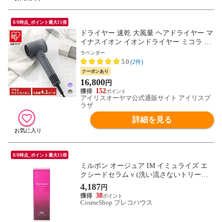
8/8時点_ポイント最大11倍
ドライヤー 速乾 大風量 ヘアドライヤー マ
イナスイオン イオンドライヤー ミコラ Mi
COLA 軽量 コンパクト 折りたたみ ヘアケ
ラベンダー
ア 美容家電 ギフト プレゼント クイックイ
5.0
(2件)
オンドライヤー アイリスオーヤマ ラベン
クーポンあり
ダー 【安心延長保証対象】 [家電]
16,800
円
152
アイリスオーヤマ公式通販サイト アイリスプ
ラザ
詳細を見る
8/8時点_ポイント最大11倍
ミルボン オージュア IM イミュライズ エ
クシードセラム v (洗い流さないトリート
メント) 100ml
4,187
円
38
CosmeShop プレコハウス