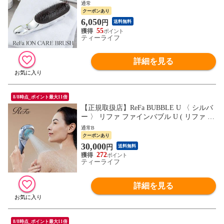
アブラシ ヘアブラシ 美容雑貨 毛穴ブラッ
通常
シング 頭皮環境 毛穴汚れ フィット イオン
クーポンあり
RS-AI00A 女性 贈り物 ギフト プレゼント
6,050
円
送料無料
誕生日 バレンタイン 人気 送料無料 )
55
ティーライフ
詳細を見る
8/8時点_ポイント最大11倍
【正規取扱店】ReFa BUBBLE U 〈 シルバ
ー 〉 リファ ファインバブル U ( リファ シ
ャワーヘッド 交換 ウルトラファインバブ
通常B
ル マイクロバブル うるおい シルキーバス
クーポンあり
お風呂 入浴 RS-BH-15A 女性 贈り物 ギフ
30,000
円
送料無料
ト プレゼント 誕生日 バレンタイン 人気
272
正規品 送料無料
ティーライフ
詳細を見る
8/8時点_ポイント最大11倍