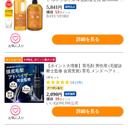
旅美人 馬油シリーズ アズマ商事シャンプ
5,841
円
送料込み
ー 馬油 馬油シャンプー 旅美人馬油シャン
53
プー 送料無料
BAYU STORE
詳細を見る
タイムセール
8/8時点_ポイント最大11倍
【ポイント大増量】育毛剤 男性用 (毛髪診
断士監修 金賞受賞) 育毛 メンズ ヘアトニ
ック スカルプトニック 医薬部外品 150ml
1本セット
日本製 頭皮 発毛剤ではなく育毛剤 EVERS
5.0
(1件)
KIN
クーポンあり
2,090
円
送料無料
19
いいねONLINE公式
詳細を見る