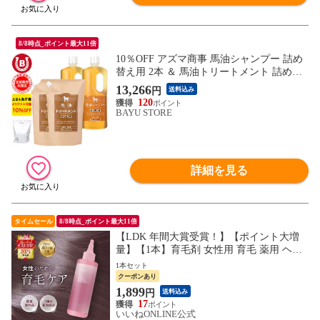
8/8時点_ポイント最大11倍
10％OFF アズマ商事 馬油シャンプー 詰め
替え用 2本 ＆ 馬油トリートメント 詰め替
え用 2個 馬油シャンプー 馬油トリートメ
13,266
円
送料込み
ント 詰め替えセット 旅美人 シャンプー 詰
120
替 馬油 アズマ商事馬油シャンプー 旅美人
BAYU STORE
馬油シャンプー バユ 送料無料
詳細を見る
タイムセール
8/8時点_ポイント最大11倍
【LDK 年間大賞受賞！】【ポイント大増
量】【1本】育毛剤 女性用 育毛 薬用 ヘア
ローション 頭皮ケア レディース 150ml 医
1本セット
薬部外品 kikimate
クーポンあり
1,899
円
送料込み
17
いいねONLINE公式