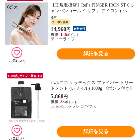
【正規取扱店】ReFa FINGER IRON ST 6 シ
ャンパンゴールド リファ アイロン ( ヘア
アイロン ミニ リファフィンガーアイロン
通常
ST 6 ストレートアイロン 充電式 RE-BL-04
クーポンあり
A 女性 贈り物 ギフト プレゼント 誕生日
14,960
円
送料無料
人気 正規品 送料無料 )
136
ティーライフ
詳細を見る
8/8時点_ポイント最大11倍
ハホニコ ケラテックス ファイバー トリー
トメント (レフィル) 1000g 《ポンプ付き》
5,868
円
53
CosmeShop プレコハウス
詳細を見る