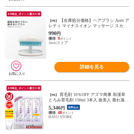
8/8時点_ポイント最大11倍
【在庫処分価格】ヘアブラシ Areti ア
【PR】
レティ マイナスイオン マッサージ スカル
プケア 防水 長短多層設計 絡まない ブロー
990
円
サラサラ Portable Detangle Brush a676SUI
9
Aretiストア
詳細を見る
8/8時点_ポイント最大11倍
育毛剤 10％OFF アズマ商事 和漢草
【PR】
とろみ育毛剤 150ml 3本入 旅美人 垂れ落ち
にくい 女性 男性 産後 抜け毛 薄毛 育毛 養
5,346
円
送料込み
毛剤 アズマ商事育毛剤 アズマ商事育毛剤
48
アズマ商事 旅美人 ヘアトニック スカルプ
BAYU STORE
ケア アズマ商事育毛剤 男女兼用 送料無料