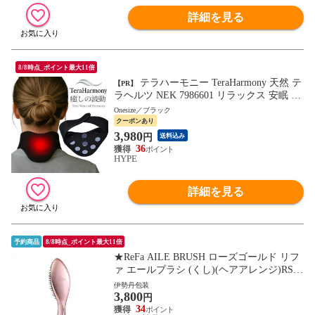
詳細を見る
8/8時点_ポイント最大11倍
テラハーモニー TeraHarmony 天然 テ
【PR】
ラヘルツ NEK 7986601 リラックス 安眠 天
然石 お風呂 テラヘルツ鉱石 健康グッズ マ
Onesize／ブラック
ッサージ 肩こり 腰痛(ONESIZE,ブラック)
クーポンあり
3,980
円
送料込み
36
HYPE
詳細を見る
予約商品
8/8時点_ポイント最大11倍
★ReFa AILE BRUSH ローズゴールド リフ
ァ エールブラシ (くし)(ヘアアレンジ)RS-B
C-05A
伊勢丹包装
3,800
円
34