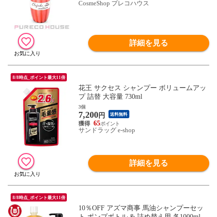
CosmeShop プレコハウス
詳細を見る
8/8時点_ポイント最大11倍
花王 サクセス シャンプー ボリュームアッ
プ 詰替 大容量 730ml
3個
7,200
円
送料無料
65
サンドラッグ e-shop
詳細を見る
8/8時点_ポイント最大11倍
10％OFF アズマ商事 馬油シャンプーセッ
ト ポンプボトル & 詰め替え用 各1000ml /