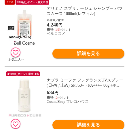
NEW
8/8時点_ポイント最大11倍
アリミノ スプリナージュ シャンプー パフ
スムース 1000ml(レフィル)
内容量／配送
4,240
円
38
ベルコスメ
詳細を見る
8/8時点_ポイント最大11倍
ナプラ ミーファ フレグランスUVスプレー
(日やけ止め) SPF50+・PA++++ 80g #ホワ
イトティー
634
円
5
CosmeShop プレコハウス
詳細を見る