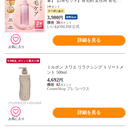
量】【2本セット】育毛剤 女性用 育毛 薬
用 ヘアローション 頭皮ケア レディース 15
2本セット
0ml 医薬部外品 kikimate
クーポンあり
3,980
円
送料込み
36
いいねONLINE公式
詳細を見る
8/8時点_ポイント最大11倍
ミルボン スワエ リラクシング トリートメ
ント 500ml
4,692
円
42
CosmeShop プレコハウス
詳細を見る