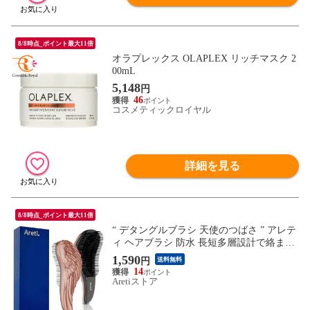
8/8時点_ポイント最大11倍
オラプレックス OLAPLEX リッチマスク 2
00mL
5,148
円
46
コスメティックロイヤル
詳細を見る
8/8時点_ポイント最大11倍
“ デタングルブラシ 天使のつばさ ” アレテ
ィ ヘアブラシ 防水 長短多層設計で絡まり
ほぐす 静電気防止 頭皮 マッサージ 絡まな
1,590
円
送料無料
い ブロー ヘアケア コーム くし Areti-a673
14
Aretiストア