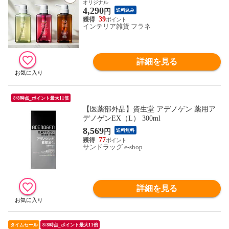
rokami スカルプ アミノ酸シャンプー 地肌
オリジナル
4,290
リンス不要 ダメージ補修 ヘアケア ボリュ
円
送料込み
ーム オールインワンシャンプー 女性 女性
39
インテリア雑貨 フラネ
用 頭皮ケア )【送料無料】
詳細を見る
8/8時点_ポイント最大11倍
【医薬部外品】資生堂 アデノゲン 薬用ア
デノゲンEX（L） 300ml
8,569
円
送料無料
77
サンドラッグ e-shop
詳細を見る
タイムセール
8/8時点_ポイント最大11倍