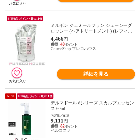
8/8時点_ポイント最大11倍
ミルボン ジェミールフラン ジューシーグ
ロッシー (ヘアトリートメント) (レフィル)
1000g
4,466
円
40
CosmeShop プレコハウス
詳細を見る
NEW
8/8時点_ポイント最大11倍
デルマドール dシリーズ スカルプエッセン
ス 60ml
内容量／配送
9,111
円
82
ベルコスメ