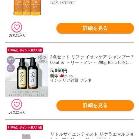
人シャンプー バーユ 馬油 アズマ商事馬油
BAYU STORE
シャンプー アズマ商事 フケ かゆみ 敏感肌
あす楽 送料無料
詳細を見る
8/8時点_ポイント最大11倍
2点セット リファ イオンケア シャンプー 3
00ml ＆ トリートメント 290g ReFa IONCA
RE SHAMPOO TREATMENT【正規品】(ツ
5,060
円
ヤ髪 しっとり ボリューム ふんわり うねり
46
ダメージ補修 頭皮 ごわつき 熱ダメージ)
インテリア雑貨 フラネ
詳細を見る
8/8時点_ポイント最大11倍
リトルサイエンティスト リケラエマルジョ