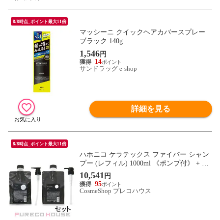
8/8時点_ポイント最大11倍
マッシーニ クイックヘアカバースプレー
ブラック 140g
1,546
円
14
サンドラッグ e-shop
詳細を見る
8/8時点_ポイント最大11倍
ハホニコ ケラテックス ファイバー シャン
プー (レフィル) 1000ml 《ポンプ付》 + ト
リートメント (レフィル) 1000g 《ポンプ
10,541
円
付》 【セット】
95
CosmeShop プレコハウス