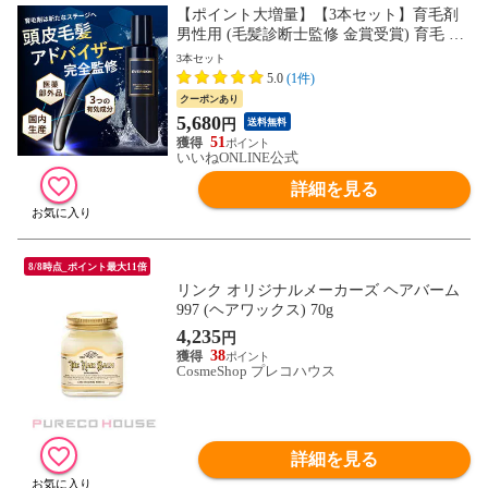
【ポイント大増量】【3本セット】育毛剤
男性用 (毛髪診断士監修 金賞受賞) 育毛 メ
ンズ ヘアトニック スカルプトニック 医薬
3本セット
部外品 150ml 日本製 頭皮 発毛剤ではなく
5.0
(1件)
育毛剤 EVERSKIN
クーポンあり
5,680
円
送料無料
51
いいねONLINE公式
詳細を見る
8/8時点_ポイント最大11倍
リンク オリジナルメーカーズ ヘアバーム
997 (ヘアワックス) 70g
4,235
円
38
CosmeShop プレコハウス
詳細を見る