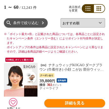
1
～
60
表示形式
/
12,243
件
を変更
リスト
グリッド
条件で絞り込む
※
「ポイント最大○倍」と記載された商品については、各商品ごとに設定され
たキャンペーン条件（エントリー含む）によりポイント付与倍率が決定し
ます。
ポイントアップの条件は各商品に設定されたキャンペーンにより異なりま
すので、詳細は各商品詳細ページよりご確認ください。
8/8時点_ポイント最大11倍
ナチュウィッグKOGAO ダークブラ
【PR】
ウン (巾着付き) 小顔 こがお 部分ウィッグ
ウィッグ 送料込み 1年保証 Natuwig ティー
クーポンあり
ライフ
39,800
円
送料無料
361
ティーライフ
詳細を見る