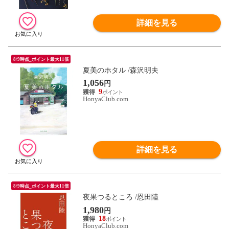
詳細を見る
8/9時点_ポイント最大11倍
夏美のホタル /森沢明夫
1,056
円
9
HonyaClub.com
詳細を見る
8/9時点_ポイント最大11倍
夜果つるところ /恩田陸
1,980
円
18
HonyaClub.com