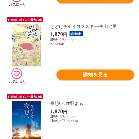
8/9時点_ポイント最大11倍
とどけチャイコフスキー/中山七里
1,870
円
送料無料
17
bookfan
詳細を見る
8/9時点_ポイント最大11倍
夜想い /住野よる
1,870
円
17
HonyaClub.com