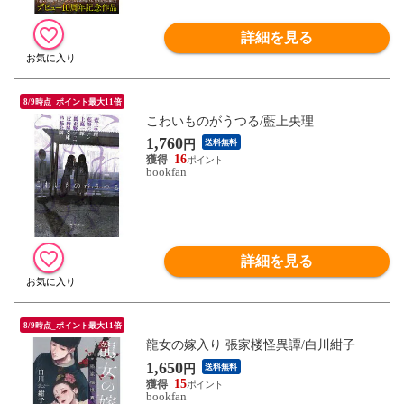
詳細を見る
8/9時点_ポイント最大11倍
こわいものがうつる/藍上央理
1,760
円
送料無料
16
bookfan
詳細を見る
8/9時点_ポイント最大11倍
龍女の嫁入り 張家楼怪異譚/白川紺子
1,650
円
送料無料
15
bookfan