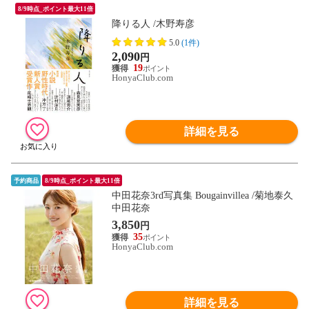
8/9時点_ポイント最大11倍
降りる人 /木野寿彦
5.0
(1件)
2,090
円
19
HonyaClub.com
詳細を見る
予約商品
8/9時点_ポイント最大11倍
中田花奈3rd写真集 Bougainvillea /菊地泰久
中田花奈
3,850
円
35
HonyaClub.com
詳細を見る