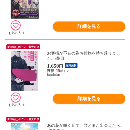
詳細を見る
8/9時点_ポイント最大11倍
お客様が不在の為お荷物を持ち帰りまし
た。/鞠目
1,650
円
送料無料
15
bookfan
詳細を見る
8/9時点_ポイント最大11倍
あの花が咲く丘で、君とまた出会えたら。