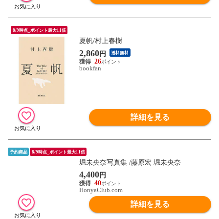
8/9時点_ポイント最大11倍
夏帆/村上春樹
2,860
円
送料無料
26
bookfan
詳細を見る
予約商品
8/9時点_ポイント最大11倍
堀未央奈写真集 /藤原宏 堀未央奈
4,400
円
40
HonyaClub.com
詳細を見る