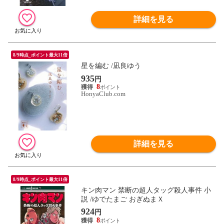
詳細を見る
8/9時点_ポイント最大11倍
星を編む /凪良ゆう
935
円
8
HonyaClub.com
詳細を見る
8/9時点_ポイント最大11倍
キン肉マン 禁断の超人タッグ殺人事件 小
説 /ゆでたまご おぎぬまＸ
924
円
8