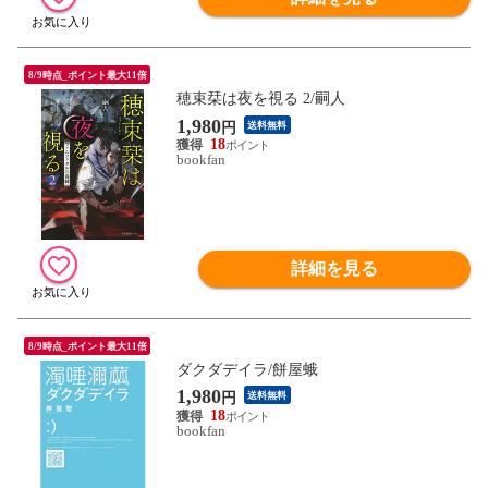
8/9時点_ポイント最大11倍
穂束栞は夜を視る 2/嗣人
1,980
円
送料無料
18
bookfan
詳細を見る
8/9時点_ポイント最大11倍
ダクダデイラ/餅屋蛾
1,980
円
送料無料
18
bookfan