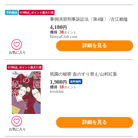
予約商品
8/9時点_ポイント最大11倍
事例演習刑事訴訟法〔第4版〕 /古江賴隆
4,180
円
38
HonyaClub.com
詳細を見る
8/9時点_ポイント最大11倍
祇園の秘密 血のすり替え/山村紅葉
1,980
円
送料無料
18
bookfan
詳細を見る