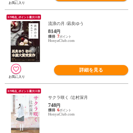
8/9時点_ポイント最大11倍
流浪の月 /凪良ゆう
814
円
7
HonyaClub.com
詳細を見る
8/9時点_ポイント最大11倍
サクラ咲く /辻村深月
748
円
6
HonyaClub.com