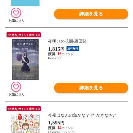
詳細を見る
8/9時点_ポイント最大11倍
夜明けの花園/恩田陸
1,815
円
送料無料
16
bookfan
詳細を見る
8/9時点_ポイント最大11倍
今夜はなんの魚かな？ /たかぎなおこ
1,595
円
14
HonyaClub.com