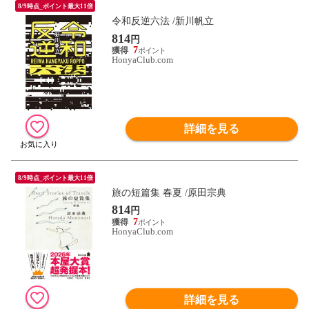
8/9時点_ポイント最大11倍
令和反逆六法 /新川帆立
814
円
7
HonyaClub.com
詳細を見る
8/9時点_ポイント最大11倍
旅の短篇集 春夏 /原田宗典
814
円
7
HonyaClub.com
詳細を見る