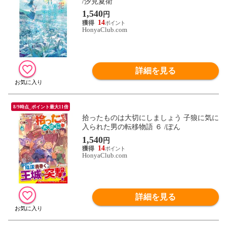
/汐見夏衛
1,540
円
14
HonyaClub.com
詳細を見る
8/9時点_ポイント最大11倍
拾ったものは大切にしましょう 子狼に気に
入られた男の転移物語 ６ /ぽん
1,540
円
14
HonyaClub.com
詳細を見る