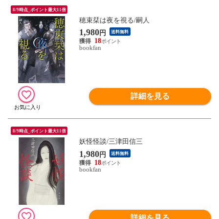
8/9時点_ポイント最大11倍
穂束栞は夜を視る/嗣人
1,980
円
送料無料
18
bookfan
詳細を見る
8/9時点_ポイント最大11倍
妖怪怪談/三津田信三
1,980
円
送料無料
18
bookfan
詳細を見る