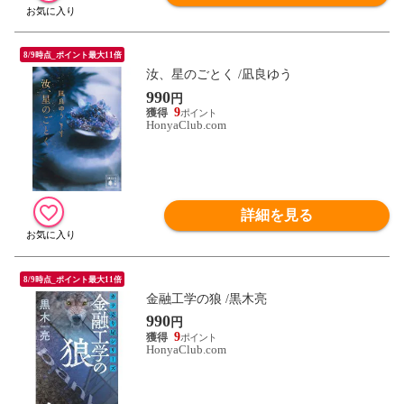
8/9時点_ポイント最大11倍
汝、星のごとく /凪良ゆう
990
円
9
HonyaClub.com
詳細を見る
8/9時点_ポイント最大11倍
金融工学の狼 /黒木亮
990
円
9
HonyaClub.com