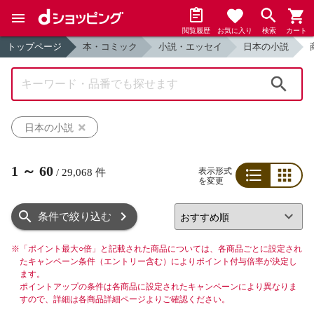
閲覧履歴
お気に入り
検索
カート
トップページ
本・コミック
小説・エッセイ
日本の小説
検索
日本の小説
1
～
60
表示形式
/
29,068
件
を変更
リスト
グリッド
条件で絞り込む
※
「ポイント最大○倍」と記載された商品については、各商品ごとに設定され
たキャンペーン条件（エントリー含む）によりポイント付与倍率が決定し
ます。
ポイントアップの条件は各商品に設定されたキャンペーンにより異なりま
すので、詳細は各商品詳細ページよりご確認ください。