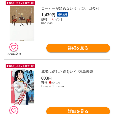
8/9時点_ポイント最大11倍
コーヒーが冷めないうちに/川口俊和
1,430
円
送料無料
13
bookfan
詳細を見る
8/9時点_ポイント最大11倍
成瀬は信じた道をいく /宮島未奈
693
円
6
HonyaClub.com
詳細を見る