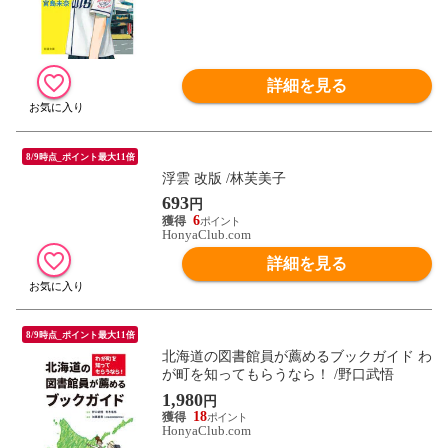
詳細を見る
8/9時点_ポイント最大11倍
浮雲 改版 /林芙美子
693
円
6
HonyaClub.com
詳細を見る
8/9時点_ポイント最大11倍
北海道の図書館員が薦めるブックガイド わ
が町を知ってもらうなら！ /野口武悟
1,980
円
18
HonyaClub.com