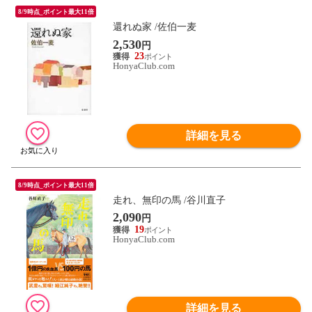
8/9時点_ポイント最大11倍
還れぬ家 /佐伯一麦
2,530
円
23
HonyaClub.com
詳細を見る
8/9時点_ポイント最大11倍
走れ、無印の馬 /谷川直子
2,090
円
19
HonyaClub.com
詳細を見る