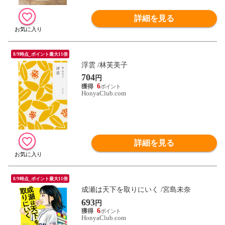
詳細を見る
8/9時点_ポイント最大11倍
浮雲 /林芙美子
704
円
6
HonyaClub.com
詳細を見る
8/9時点_ポイント最大11倍
成瀬は天下を取りにいく /宮島未奈
693
円
6
HonyaClub.com