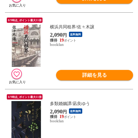
8/9時点_ポイント最大11倍
横浜共同租界/佐々木譲
2,090
円
送料無料
19
bookfan
詳細を見る
8/9時点_ポイント最大11倍
多類婚姻譚/凪良ゆう
2,090
円
送料無料
19
bookfan