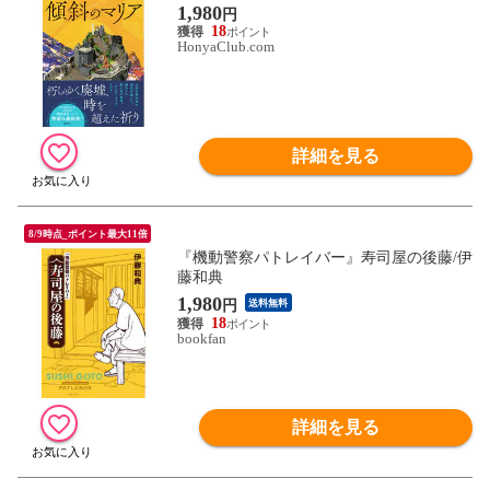
1,980
円
18
HonyaClub.com
詳細を見る
8/9時点_ポイント最大11倍
『機動警察パトレイバー』寿司屋の後藤/伊
藤和典
1,980
円
送料無料
18
bookfan
詳細を見る