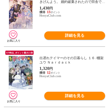
きげんよう。 婚約破棄されたので田舎で気
ままに暮らしたいと思います ５ /まゆらん
1,430
円
匈歌ハトリ
13
HonyaClub.com
詳細を見る
8/9時点_ポイント最大11倍
出遅れテイマーのその日暮らし １６ /棚架
ユウ Ｎａｒｄａｃｋ
1,320
円
12
HonyaClub.com
詳細を見る