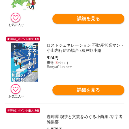
詳細を見る
8/9時点_ポイント最大11倍
ロストジェネレーション 不動産営業マン・
小山内行雄の場合 /風戸野小路
924
円
8
HonyaClub.com
詳細を見る
8/9時点_ポイント最大11倍
珈琲譚 喫茶と文芸をめぐる小曲集 /活字者
編集部