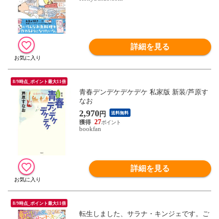
詳細を見る
8/9時点_ポイント最大11倍
青春デンデケデケデケ 私家版 新装/芦原す
なお
2,970
円
送料無料
27
bookfan
詳細を見る
8/9時点_ポイント最大11倍
転生しました、サラナ・キンジェです。ご