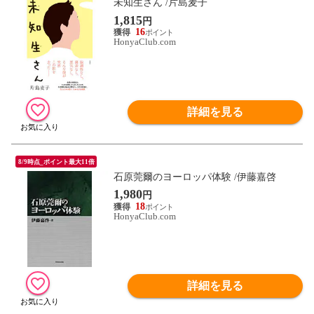
未知生さん /片島麦子
1,815
円
16
HonyaClub.com
詳細を見る
8/9時点_ポイント最大11倍
石原莞爾のヨーロッパ体験 /伊藤嘉啓
1,980
円
18
HonyaClub.com
詳細を見る