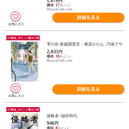
1,870
円
17
HonyaClub.com
詳細を見る
8/9時点_ポイント最大11倍
雫の街 家裁調査官・庵原かのん /乃南アサ
2,035
円
18
HonyaClub.com
詳細を見る
8/9時点_ポイント最大11倍
侵略者 /福田和代
946
円
8