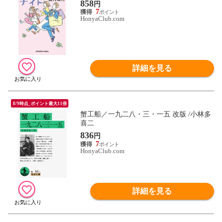
858
円
7
HonyaClub.com
詳細を見る
8/9時点_ポイント最大11倍
蟹工船／一九二八・三・一五 改版 /小林多
喜二
836
円
7
HonyaClub.com
詳細を見る