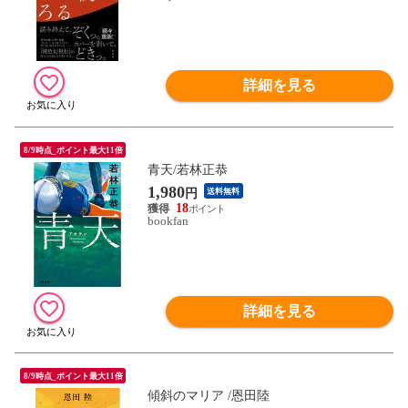
詳細を見る
8/9時点_ポイント最大11倍
青天/若林正恭
1,980
円
送料無料
18
bookfan
詳細を見る
8/9時点_ポイント最大11倍
傾斜のマリア /恩田陸