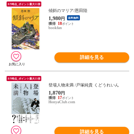
8/9時点_ポイント最大11倍
傾斜のマリア/恩田陸
1,980
円
送料無料
18
bookfan
詳細を見る
8/9時点_ポイント最大11倍
登場人物未満 /戸塚純貴 くどうれいん
1,870
円
17
HonyaClub.com
詳細を見る