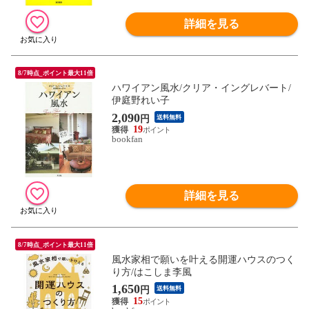
詳細を見る
8/7時点_ポイント最大11倍
ハワイアン風水/クリア・イングレバート/
伊庭野れい子
2,090
円
送料無料
19
bookfan
詳細を見る
8/7時点_ポイント最大11倍
風水家相で願いを叶える開運ハウスのつく
り方/はこしま李風
1,650
円
送料無料
15