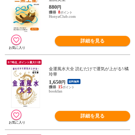
880
円
8
HonyaClub.com
詳細を見る
8/7時点_ポイント最大11倍
金運風水大全 読むだけで運気が上がる!/橘
玲華
1,650
円
送料無料
15
bookfan
詳細を見る