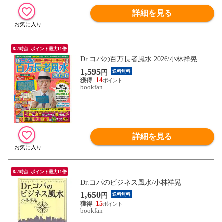
詳細を見る
8/7時点_ポイント最大11倍
Dr.コパの百万長者風水 2026/小林祥晃
1,595
円
送料無料
14
bookfan
詳細を見る
8/7時点_ポイント最大11倍
Dr.コパのビジネス風水/小林祥晃
1,650
円
送料無料
15
bookfan