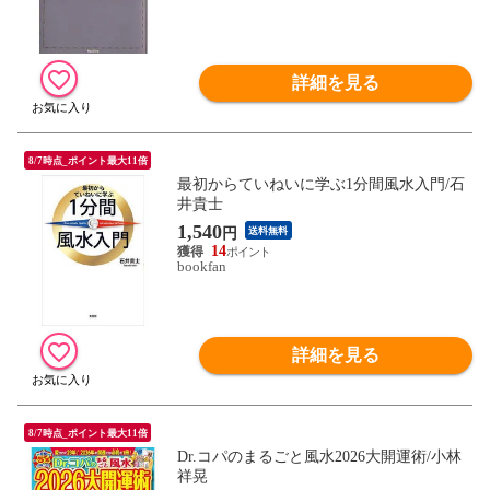
詳細を見る
8/7時点_ポイント最大11倍
最初からていねいに学ぶ1分間風水入門/石
井貴士
1,540
円
送料無料
14
bookfan
詳細を見る
8/7時点_ポイント最大11倍
Dr.コパのまるごと風水2026大開運術/小林
祥晃