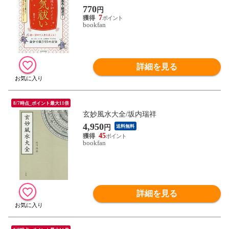
770
円
7
bookfan
詳細を見る
8/7時点_ポイント最大11倍
玄妙風水大全/坂内瑞祥
4,950
円
送料無料
45
bookfan
詳細を見る