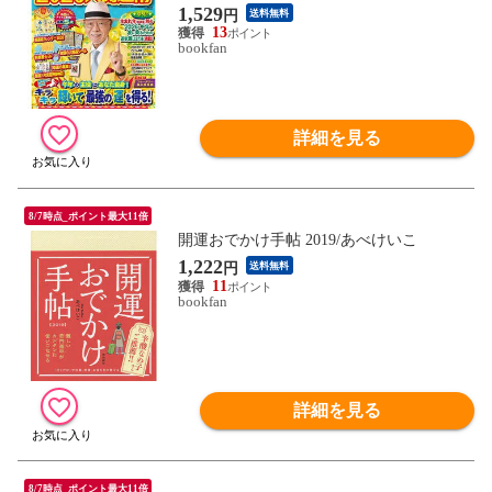
1,529
円
送料無料
13
bookfan
詳細を見る
8/7時点_ポイント最大11倍
開運おでかけ手帖 2019/あべけいこ
1,222
円
送料無料
11
bookfan
詳細を見る
8/7時点_ポイント最大11倍