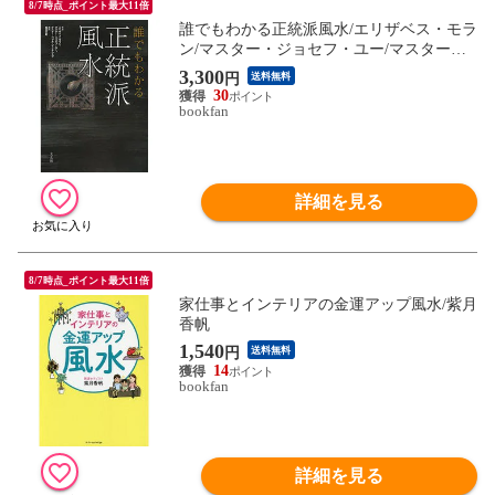
8/7時点_ポイント最大11倍
誰でもわかる正統派風水/エリザベス・モラ
ン/マスター・ジョセフ・ユー/マスター・
ヴァル・ビクタシェフ
3,300
円
送料無料
30
bookfan
詳細を見る
8/7時点_ポイント最大11倍
家仕事とインテリアの金運アップ風水/紫月
香帆
1,540
円
送料無料
14
bookfan
詳細を見る