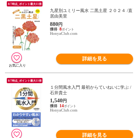
8/7時点_ポイント最大11倍
九星別ユミリー風水 二黒土星 ２０２４ /直
居由美里
880
円
8
HonyaClub.com
詳細を見る
8/7時点_ポイント最大11倍
１分間風水入門 最初からていねいに学ぶ /
石井貴士
1,540
円
14
HonyaClub.com
詳細を見る