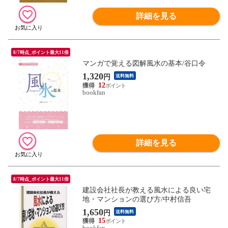
詳細を見る
8/7時点_ポイント最大11倍
マンガで覚える図解風水の基本/谷口令
1,320
円
送料無料
12
bookfan
詳細を見る
8/7時点_ポイント最大11倍
建設会社社長が教える風水による良い宅
地・マンションの選び方/中村信吾
1,650
円
送料無料
15
bookfan