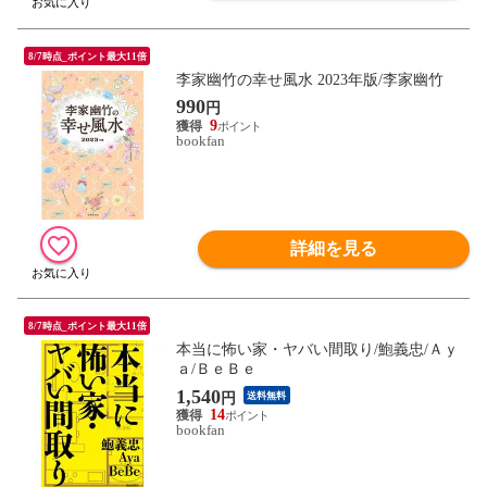
8/7時点_ポイント最大11倍
李家幽竹の幸せ風水 2023年版/李家幽竹
990
円
9
bookfan
詳細を見る
8/7時点_ポイント最大11倍
本当に怖い家・ヤバい間取り/鮑義忠/Ａｙ
ａ/ＢｅＢｅ
1,540
円
送料無料
14
bookfan