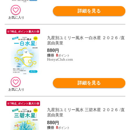
詳細を見る
8/7時点_ポイント最大11倍
九星別ユミリー風水 一白水星 ２０２６ /直
居由美里
880
円
8
HonyaClub.com
詳細を見る
8/7時点_ポイント最大11倍
九星別ユミリー風水 三碧木星 ２０２６ /直
居由美里
880
円
8