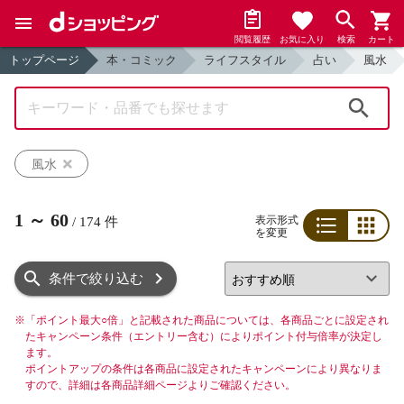
閲覧履歴
お気に入り
検索
カート
トップページ
本・コミック
ライフスタイル
占い
風水
検索
風水
1
～
60
表示形式
/
174
件
を変更
リスト
グリッド
条件で絞り込む
※
「ポイント最大○倍」と記載された商品については、各商品ごとに設定され
たキャンペーン条件（エントリー含む）によりポイント付与倍率が決定し
ます。
ポイントアップの条件は各商品に設定されたキャンペーンにより異なりま
すので、詳細は各商品詳細ページよりご確認ください。