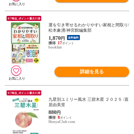
8/7時点_ポイント最大11倍
運を引き寄せるわかりやすい家相と間取り/
松本象湧/神宮館編集部
1,870
円
送料無料
17
bookfan
詳細を見る
8/7時点_ポイント最大11倍
九星別ユミリー風水 三碧木星 ２０２５ /直
居由美里
880
円
8
HonyaClub.com