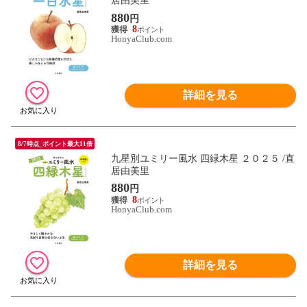
居由美里
880
円
8
HonyaClub.com
詳細を見る
8/7時点_ポイント最大11倍
九星別ユミリー風水 四緑木星 ２０２５ /直
居由美里
880
円
8
HonyaClub.com
詳細を見る