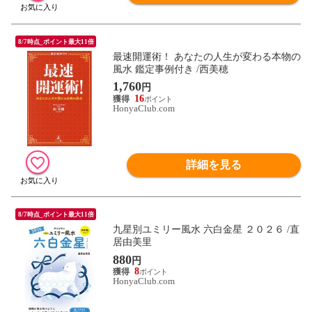
8/7時点_ポイント最大11倍
最速開運術！ あなたの人生が変わる本物の
風水 鑑定事例付き /西美穂
1,760
円
16
HonyaClub.com
詳細を見る
8/7時点_ポイント最大11倍
九星別ユミリー風水 六白金星 ２０２６ /直
居由美里
880
円
8
HonyaClub.com