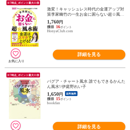
8/7時点_ポイント最大11倍
激変！キャッシュレス時代の金運アップ対
策李家幽竹の一生お金に困らない超☆風水
術 /李家幽竹
1,760
円
16
HonyaClub.com
詳細を見る
8/7時点_ポイント最大11倍
バグア・チャート風水 誰でもできるかんた
ん風水!/伊庭野れい子
1,650
円
送料無料
15
bookfan
詳細を見る