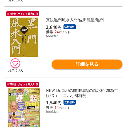
8/7時点_ポイント最大11倍
真説黒門風水入門/佐田龍星/黒門
2,640
円
送料無料
24
bookfan
詳細を見る
8/7時点_ポイント最大11倍
NEW Dr.コパの開運縁起の風水術 2025年
版/Ｄｒ．コパ小林祥晃
1,540
円
送料無料
14
bookfan