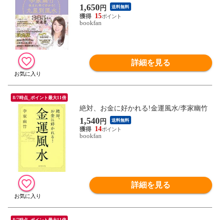
1,650
円
送料無料
15
bookfan
詳細を見る
8/7時点_ポイント最大11倍
絶対、お金に好かれる!金運風水/李家幽竹
1,540
円
送料無料
14
bookfan
詳細を見る
8/7時点_ポイント最大11倍