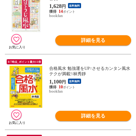
1,628
円
送料無料
14
bookfan
詳細を見る
8/7時点_ポイント最大11倍
合格風水 勉強運をUP↑させるカンタン風水
テクが満載!/林秀靜
1,100
円
送料無料
10
bookfan
詳細を見る