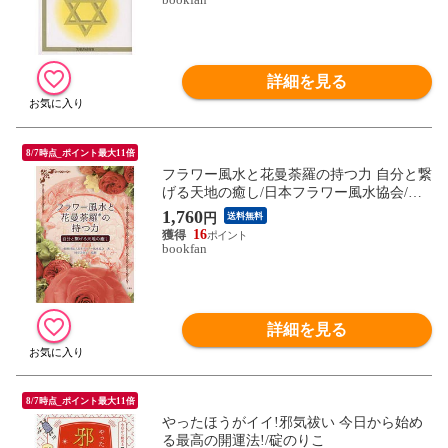
詳細を見る
8/7時点_ポイント最大11倍
フラワー風水と花曼荼羅の持つ力 自分と繋
げる天地の癒し/日本フラワー風水協会/岡
安美智子
1,760
円
送料無料
16
bookfan
詳細を見る
8/7時点_ポイント最大11倍
やったほうがイイ!邪気祓い 今日から始め
る最高の開運法!/碇のりこ