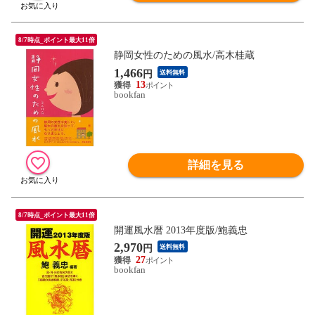
8/7時点_ポイント最大11倍
静岡女性のための風水/高木桂蔵
1,466
円
送料無料
13
bookfan
詳細を見る
8/7時点_ポイント最大11倍
開運風水暦 2013年度版/鮑義忠
2,970
円
送料無料
27
bookfan