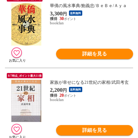
華僑の風水事典/鮑義忠/ＢｅＢｅ/Ａｙａ
3,300
円
送料無料
30
bookfan
詳細を見る
8/7時点_ポイント最大11倍
家族が幸せになる21世紀の家相/武田考玄
2,200
円
送料無料
20
bookfan
詳細を見る