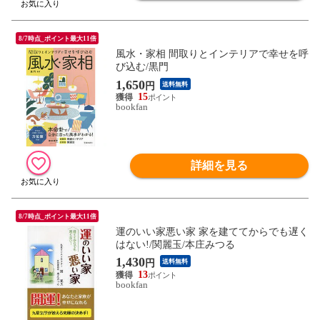
8/7時点_ポイント最大11倍
風水・家相 間取りとインテリアで幸せを呼
び込む/黒門
1,650
円
送料無料
15
bookfan
詳細を見る
8/7時点_ポイント最大11倍
運のいい家悪い家 家を建ててからでも遅く
はない!/関麗玉/本庄みつる
1,430
円
送料無料
13
bookfan