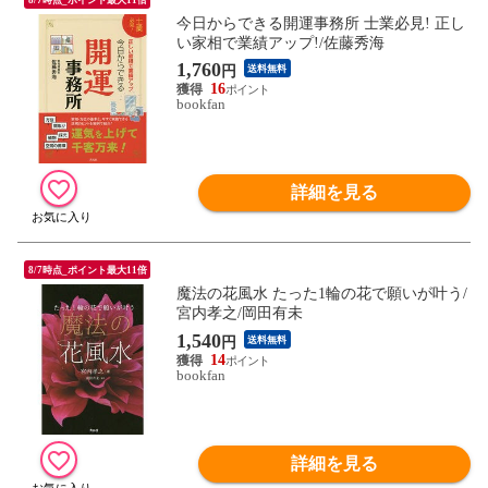
今日からできる開運事務所 士業必見! 正し
い家相で業績アップ!/佐藤秀海
1,760
円
送料無料
16
bookfan
詳細を見る
8/7時点_ポイント最大11倍
魔法の花風水 たった1輪の花で願いが叶う/
宮内孝之/岡田有未
1,540
円
送料無料
14
bookfan
詳細を見る