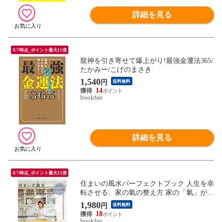
詳細を見る
8/7時点_ポイント最大11倍
龍神を引き寄せて爆上がり!最強金運法365/
たかみー/こげのまさき
1,540
円
送料無料
14
bookfan
詳細を見る
8/7時点_ポイント最大11倍
住まいの風水パーフェクトブック 人生を幸
転させる、家の氣の整え方 家の「氣」が整
うと、住む人の「運」が動き出す/谷口令
1,980
円
送料無料
18
bookfan