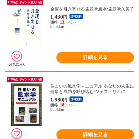
8/7時点_ポイント最大11倍
金運を引き寄せる孟意堂風水/孟意堂久美子
1,430
円
送料無料
13
bookfan
詳細を見る
8/7時点_ポイント最大11倍
住まいの風水学マニュアル あなたの人生に
健康と成功を呼び込む/ジェス・リム/ユ
キ・シマダ
1,980
円
送料無料
18
bookfan
詳細を見る