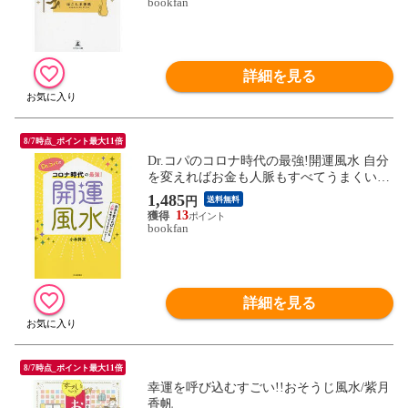
bookfan
詳細を見る
8/7時点_ポイント最大11倍
Dr.コパのコロナ時代の最強!開運風水 自分
を変えればお金も人脈もすべてうまくい
く!/小林祥晃
1,485
円
送料無料
13
bookfan
詳細を見る
8/7時点_ポイント最大11倍
幸運を呼び込むすごい!!おそうじ風水/紫月
香帆