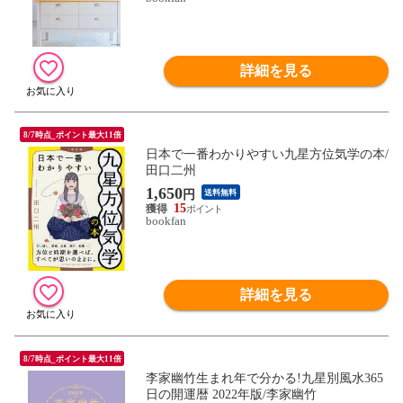
詳細を見る
8/7時点_ポイント最大11倍
日本で一番わかりやすい九星方位気学の本/
田口二州
1,650
円
送料無料
15
bookfan
詳細を見る
8/7時点_ポイント最大11倍
李家幽竹生まれ年で分かる!九星別風水365
日の開運暦 2022年版/李家幽竹