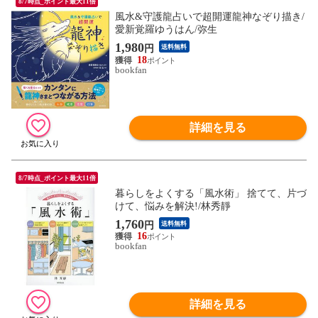
8/7時点_ポイント最大11倍
風水&守護龍占いで超開運龍神なぞり描き/
愛新覚羅ゆうはん/弥生
1,980
円
送料無料
18
bookfan
詳細を見る
8/7時点_ポイント最大11倍
暮らしをよくする「風水術」 捨てて、片づ
けて、悩みを解決!/林秀靜
1,760
円
送料無料
16
bookfan
詳細を見る