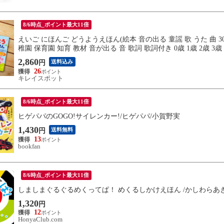
8/6時点_ポイント最大11倍
えいご にほんご どうようえほん(絵本 音の出る 童謡 歌 うた 曲 3
稚園 保育園 知育 教材 音が出る 音 歌詞 歌詞付き 0歳 1歳 2歳 3
2,860
送料込み
円
26
キレイスポット
8/6時点_ポイント最大11倍
ヒゲパパのGOGO!サイレンカー!/ヒゲパパ/小賀野実
1,430
送料無料
円
13
bookfan
8/6時点_ポイント最大11倍
しましまぐるぐるめくってぱ！ めくるしかけえほん /かしわらあ
1,320
円
12
HonyaClub.com