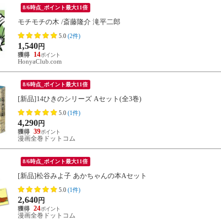
8/6時点_ポイント最大11倍
モチモチの木 /斎藤隆介 滝平二郎
5.0
(2件)
1,540
円
14
HonyaClub.com
8/6時点_ポイント最大11倍
[新品]14ひきのシリーズ Aセット(全3巻)
5.0
(1件)
4,290
円
39
漫画全巻ドットコム
8/6時点_ポイント最大11倍
[新品]松谷みよ子 あかちゃんの本Aセット
5.0
(1件)
2,640
円
24
漫画全巻ドットコム