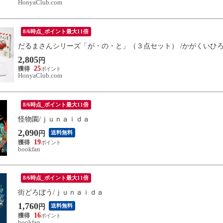
HonyaClub.com
8/6時点_ポイント最大11倍
だるまさんシリーズ「が・の・と」（３点セット） /かがくいひ
2,805
円
25
HonyaClub.com
8/6時点_ポイント最大11倍
怪物園/ｊｕｎａｉｄａ
2,090
送料無料
円
19
bookfan
8/6時点_ポイント最大11倍
街どろぼう/ｊｕｎａｉｄａ
1,760
送料無料
円
16
bookfan