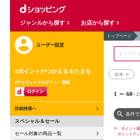
ジャンルから探す
お店から探す
トップページ
ユーザー設定
dポイントがつかえる＆たまる
絵本
dアカウントでログイン・登録
1
～
60
/
2
詳細検索へ
条件で
スペシャル＆セール
※
「ポイント最
セール対象の商品一覧
ポイントアッ