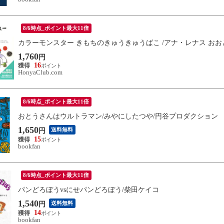
8/6時点_ポイント最大11倍
カラーモンスター きもちのきゅうきゅうばこ /アナ・レナス お
1,760
円
16
HonyaClub.com
8/6時点_ポイント最大11倍
おとうさんはウルトラマン/みやにしたつや/円谷プロダクション
1,650
送料無料
円
15
bookfan
8/6時点_ポイント最大11倍
パンどろぼうvsにせパンどろぼう/柴田ケイコ
1,540
送料無料
円
14
bookfan