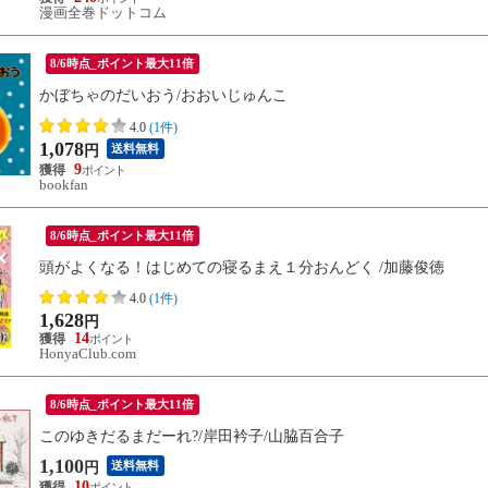
漫画全巻ドットコム
8/6時点_ポイント最大11倍
かぼちゃのだいおう/おおいじゅんこ
4.0
(1件)
1,078
送料無料
円
9
bookfan
8/6時点_ポイント最大11倍
頭がよくなる！はじめての寝るまえ１分おんどく /加藤俊徳
4.0
(1件)
1,628
円
14
HonyaClub.com
8/6時点_ポイント最大11倍
このゆきだるまだーれ?/岸田衿子/山脇百合子
1,100
送料無料
円
10