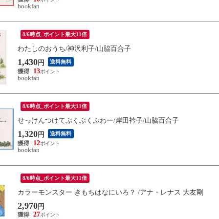
bookfan
8/6時点_ポイント最大11倍
わたしのおうち/神沢利子/山脇百合子
1,430
送料無料
円
13
bookfan
8/6時点_ポイント最大11倍
せっけんつけてぶくぶくぷわー/岸田衿子/山脇百合子
1,320
送料無料
円
12
bookfan
8/6時点_ポイント最大11倍
カラーモンスター きもちはなにいろ？ /アナ・レナス 大友剛
2,970
円
27