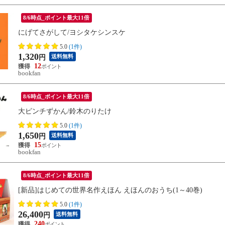
8/6時点_ポイント最大11倍
にげてさがして/ヨシタケシンスケ
5.0
(1件)
1,320
送料無料
円
12
bookfan
8/6時点_ポイント最大11倍
大ピンチずかん/鈴木のりたけ
5.0
(1件)
1,650
送料無料
円
15
bookfan
8/6時点_ポイント最大11倍
[新品]はじめての世界名作えほん えほんのおうち(1～40巻)
5.0
(1件)
26,400
送料無料
円
240