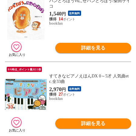
パンどろぼうvsにせパンどろぼう/柴田ケイ
コ
1,540
円
送料無料
14
bookfan
詳細を見る
8/6時点_ポイント最大11倍
すてきなピアノえほんDX 0～5才 人気曲et
c.全33曲
2,970
円
送料無料
27
bookfan
詳細を見る