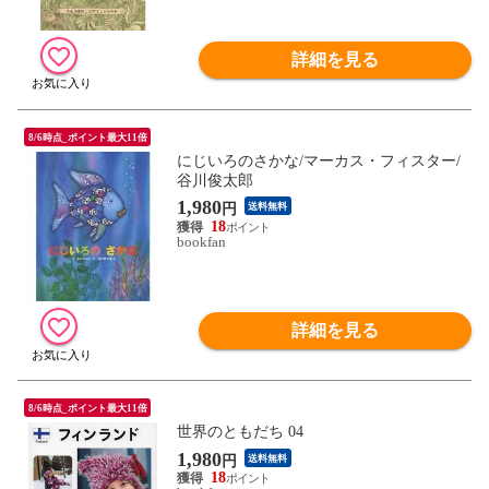
詳細を見る
8/6時点_ポイント最大11倍
にじいろのさかな/マーカス・フィスター/
谷川俊太郎
1,980
円
送料無料
18
bookfan
詳細を見る
8/6時点_ポイント最大11倍
世界のともだち 04
1,980
円
送料無料
18