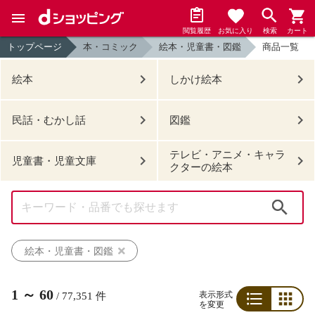
閲覧履歴
お気に入り
検索
カート
トップページ
本・コミック
絵本・児童書・図鑑
商品一覧
絵本
しかけ絵本
民話・むかし話
図鑑
テレビ・アニメ・キャラ
児童書・児童文庫
クターの絵本
検索
絵本・児童書・図鑑
1
～
60
表示形式
/
77,351
件
を変更