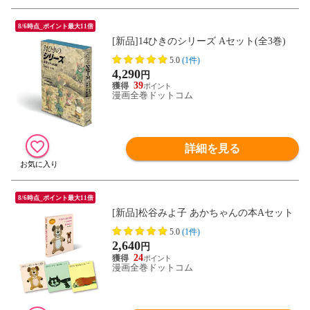
8/6時点_ポイント最大11倍
[新品]14ひきのシリーズ Aセット(全3巻)
5.0
(1件)
4,290
円
39
漫画全巻ドットコム
詳細を見る
8/6時点_ポイント最大11倍
[新品]松谷みよ子 あかちゃんの本Aセット
5.0
(1件)
2,640
円
24
漫画全巻ドットコム