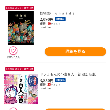
8/6時点_ポイント最大11倍
怪物園/ｊｕｎａｉｄａ
2,090
円
送料無料
19
bookfan
詳細を見る
8/6時点_ポイント最大11倍
ドラえもんの小倉百人一首 改訂新版
3,850
円
送料無料
35
bookfan