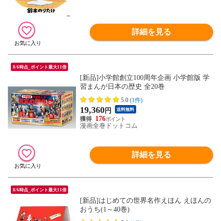
詳細を見る
8/6時点_ポイント最大11倍
[新品]小学館創立100周年企画 小学館版 学
習まんが日本の歴史 全20巻
5.0
(1件)
19,360
円
送料無料
176
漫画全巻ドットコム
詳細を見る
8/6時点_ポイント最大11倍
[新品]はじめての世界名作えほん えほんの
おうち(1～40巻)