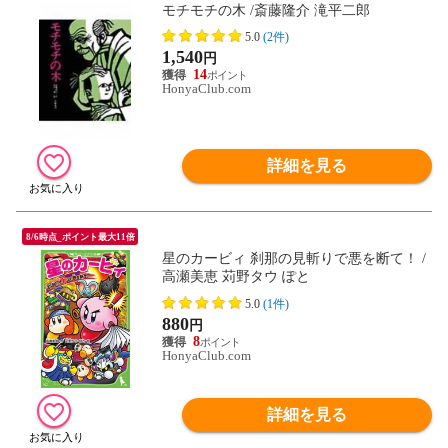
モチモチの木 /斎藤隆介 滝平二郎
5.0
(2件)
1,540
円
14
HonyaClub.com
詳細を見る
8/6時点_ポイント最大11倍
星のカービィ 刹那の見斬りで悪を断て！ /
高瀬美恵 苅野タウ ぽと
5.0
(1件)
880
円
8
HonyaClub.com
詳細を見る