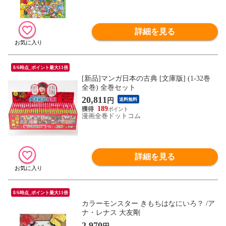
詳細を見る
8/6時点_ポイント最大11倍
[新品]マンガ日本の古典 [文庫版] (1-32巻
全巻) 全巻セット
20,811
円
送料無料
189
漫画全巻ドットコム
詳細を見る
8/6時点_ポイント最大11倍
カラーモンスター きもちはなにいろ？ /ア
ナ・レナス 大友剛
2,970