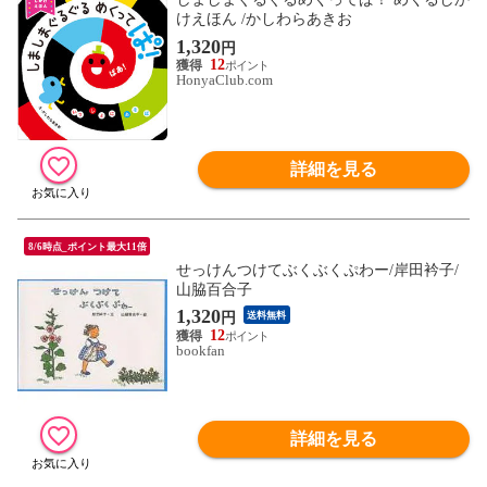
けえほん /かしわらあきお
1,320
円
12
HonyaClub.com
詳細を見る
8/6時点_ポイント最大11倍
せっけんつけてぶくぶくぷわー/岸田衿子/
山脇百合子
1,320
円
送料無料
12
bookfan
詳細を見る