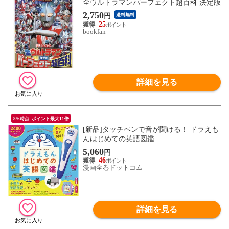
全ウルトラマンパーフェクト超百科 決定版
2,750
円
送料無料
25
bookfan
詳細を見る
8/6時点_ポイント最大11倍
[新品]タッチペンで音が聞ける！ ドラえも
んはじめての英語図鑑
5,060
円
46
漫画全巻ドットコム
詳細を見る