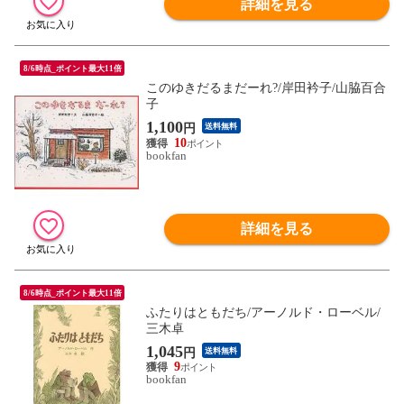
詳細を見る
8/6時点_ポイント最大11倍
このゆきだるまだーれ?/岸田衿子/山脇百合
子
1,100
円
送料無料
10
bookfan
詳細を見る
8/6時点_ポイント最大11倍
ふたりはともだち/アーノルド・ローベル/
三木卓
1,045
円
送料無料
9
bookfan