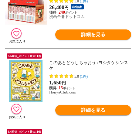
5.0
(1件)
26,400
円
送料無料
240
漫画全巻ドットコム
詳細を見る
8/6時点_ポイント最大11倍
このあとどうしちゃおう /ヨシタケシンス
ケ
5.0
(1件)
1,650
円
15
HonyaClub.com
詳細を見る
8/6時点_ポイント最大11倍