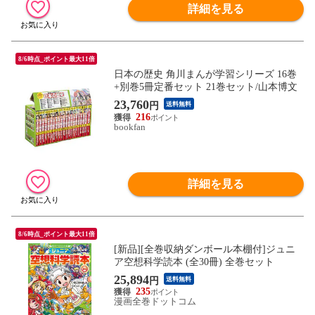
詳細を見る
8/6時点_ポイント最大11倍
日本の歴史 角川まんが学習シリーズ 16巻
+別巻5冊定番セット 21巻セット/山本博文
23,760
円
送料無料
216
bookfan
詳細を見る
8/6時点_ポイント最大11倍
[新品][全巻収納ダンボール本棚付]ジュニ
ア空想科学読本 (全30冊) 全巻セット
25,894
円
送料無料
235
漫画全巻ドットコム