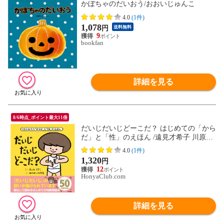
かぼちゃのだいおう/おおいじゅんこ
4.0
(1件)
1,078
円
送料無料
9
bookfan
詳細を見る
8/6時点_ポイント最大11倍
だいじだいじどーこだ？ はじめての「から
だ」と「性」のえほん /遠見才希子 川原瑞
丸
4.0
(1件)
1,320
円
12
HonyaClub.com
詳細を見る