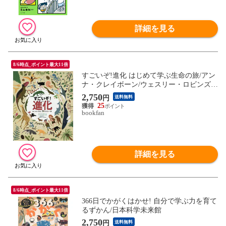
詳細を見る
8/6時点_ポイント最大11倍
すごいぞ!進化 はじめて学ぶ生命の旅/アン
ナ・クレイボーン/ウェスリー・ロビンズ/
鹿田昌美
2,750
円
送料無料
25
bookfan
詳細を見る
8/6時点_ポイント最大11倍
366日でかがくはかせ! 自分で学ぶ力を育て
るずかん/日本科学未来館
2,750
円
送料無料