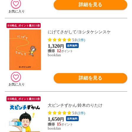
詳細を見る
8/6時点_ポイント最大11倍
にげてさがして/ヨシタケシンスケ
5.0
(1件)
1,320
円
送料無料
12
bookfan
詳細を見る
8/6時点_ポイント最大11倍
大ピンチずかん/鈴木のりたけ
5.0
(1件)
1,650
円
送料無料
15
bookfan