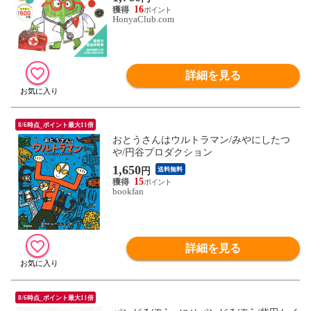
16
HonyaClub.com
詳細を見る
8/6時点_ポイント最大11倍
おとうさんはウルトラマン/みやにしたつ
や/円谷プロダクション
1,650
円
送料無料
15
bookfan
詳細を見る
8/6時点_ポイント最大11倍