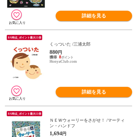
詳細を見る
8/6時点_ポイント最大11倍
くっついた /三浦太郎
880
円
8
HonyaClub.com
詳細を見る
8/6時点_ポイント最大11倍
ＮＥＷウォーリーをさがせ！ /マーティ
ン・ハンドフ
1,694
円