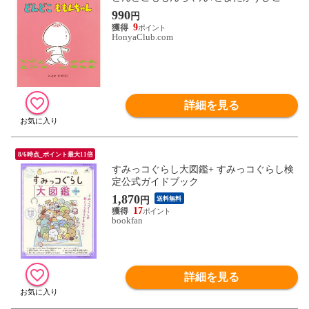
990
円
9
HonyaClub.com
詳細を見る
8/6時点_ポイント最大11倍
すみっコぐらし大図鑑+ すみっコぐらし検
定公式ガイドブック
1,870
円
送料無料
17
bookfan
詳細を見る