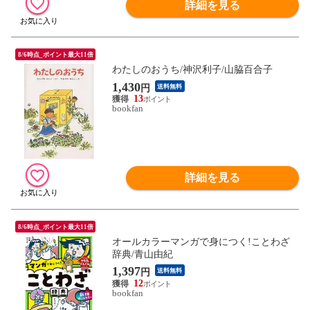
詳細を見る
8/6時点_ポイント最大11倍
わたしのおうち/神沢利子/山脇百合子
1,430
円
送料無料
13
bookfan
詳細を見る
8/6時点_ポイント最大11倍
オールカラーマンガで身につく!ことわざ
辞典/青山由紀
1,397
円
送料無料
12
bookfan