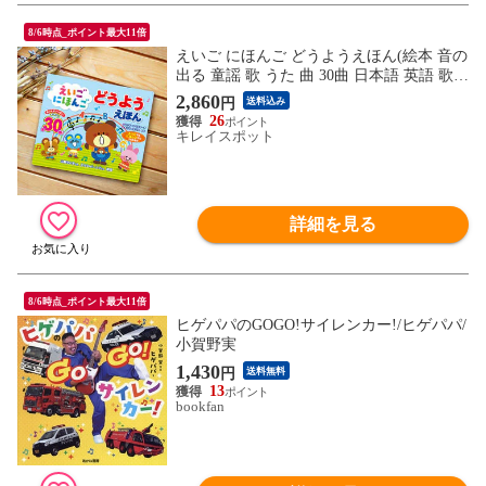
8/6時点_ポイント最大11倍
えいご にほんご どうようえほん(絵本 音の
出る 童謡 歌 うた 曲 30曲 日本語 英語 歌う
カラオケ 音楽 子ども ベビー キッズ 幼稚
2,860
円
送料込み
園 保育園 知育 教材 音が出る 音 歌詞 歌詞
26
付き 0歳 1歳 2歳 3歳 4歳 5歳)【ギフト対応
キレイスポット
無料】 即納
詳細を見る
8/6時点_ポイント最大11倍
ヒゲパパのGOGO!サイレンカー!/ヒゲパパ/
小賀野実
1,430
円
送料無料
13
bookfan