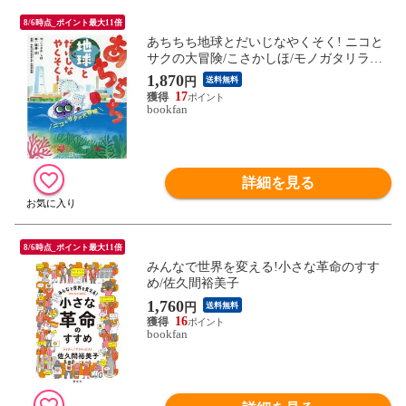
8/6時点_ポイント最大11倍
あちちち地球とだいじなやくそく! ニコと
サクの大冒険/こさかしほ/モノガタリラボ/
坂井治
1,870
円
送料無料
17
bookfan
詳細を見る
8/6時点_ポイント最大11倍
みんなで世界を変える!小さな革命のすす
め/佐久間裕美子
1,760
円
送料無料
16
bookfan