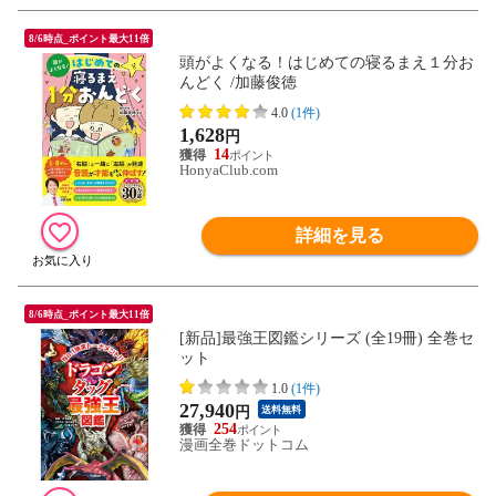
8/6時点_ポイント最大11倍
頭がよくなる！はじめての寝るまえ１分お
んどく /加藤俊徳
4.0
(1件)
1,628
円
14
HonyaClub.com
詳細を見る
8/6時点_ポイント最大11倍
[新品]最強王図鑑シリーズ (全19冊) 全巻セ
ット
1.0
(1件)
27,940
円
送料無料
254
漫画全巻ドットコム