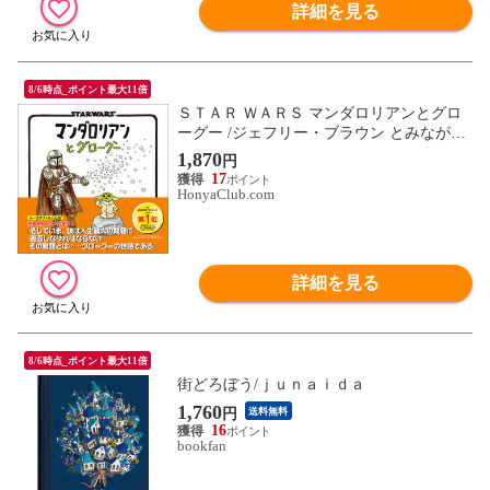
詳細を見る
8/6時点_ポイント最大11倍
ＳＴＡＲ ＷＡＲＳ マンダロリアンとグロ
ーグー /ジェフリー・ブラウン とみながあ
きこ
1,870
円
17
HonyaClub.com
詳細を見る
8/6時点_ポイント最大11倍
街どろぼう/ｊｕｎａｉｄａ
1,760
円
送料無料
16
bookfan