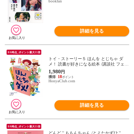
bookfan
詳細を見る
8/6時点_ポイント最大11倍
トイ・ストーリー５ ほんを とじちゃ ダ
メ！ 読書が好きになる絵本 /講談社 フェイ
ア・クレード 橋本聡
1,980
円
18
HonyaClub.com
詳細を見る
8/6時点_ポイント最大11倍
どんどこももんちゃん /とよたかずひこ