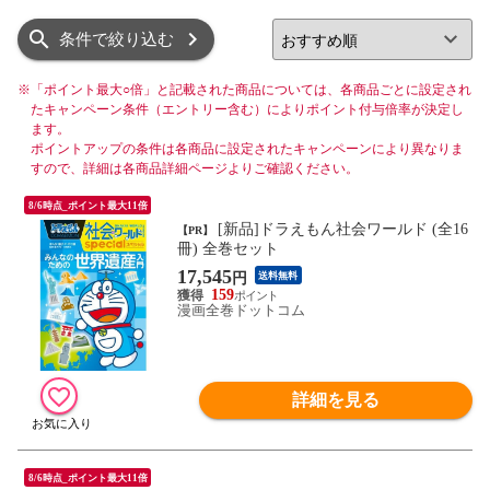
リスト
グリッド
条件で絞り込む
※
「ポイント最大○倍」と記載された商品については、各商品ごとに設定され
たキャンペーン条件（エントリー含む）によりポイント付与倍率が決定し
ます。
ポイントアップの条件は各商品に設定されたキャンペーンにより異なりま
すので、詳細は各商品詳細ページよりご確認ください。
8/6時点_ポイント最大11倍
[新品]ドラえもん社会ワールド (全16
【PR】
冊) 全巻セット
17,545
円
送料無料
159
漫画全巻ドットコム
詳細を見る
8/6時点_ポイント最大11倍