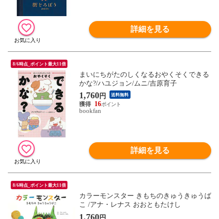
詳細を見る
8/6時点_ポイント最大11倍
まいにちがたのしくなるおやくそくできる
かな?/ハユジョン/ムニ/吉原育子
1,760
円
送料無料
16
bookfan
詳細を見る
8/6時点_ポイント最大11倍
カラーモンスター きもちのきゅうきゅうば
こ /アナ・レナス おおともたけし
1,760
円