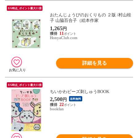
8/6時点_ポイント最大11倍
おたんじょうびのおくりもの ２版 /村山桂
子 山脇百合子（絵本作家
1,265
円
11
HonyaClub.com
詳細を見る
8/6時点_ポイント最大11倍
ちいかわビーズ刺しゅうBOOK
2,500
円
送料無料
22
bookfan