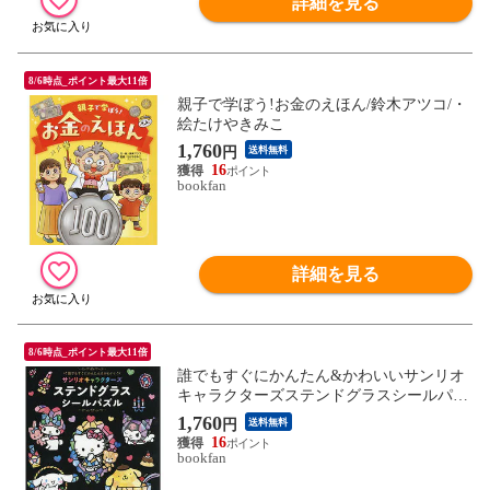
詳細を見る
8/6時点_ポイント最大11倍
親子で学ぼう!お金のえほん/鈴木アツコ/・
絵たけやきみこ
1,760
円
送料無料
16
bookfan
詳細を見る
8/6時点_ポイント最大11倍
誰でもすぐにかんたん&かわいいサンリオ
キャラクターズステンドグラスシールパズ
ル
1,760
円
送料無料
16
bookfan