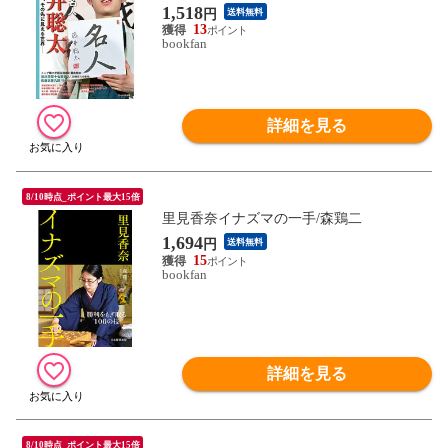
1,518
円
送料無料
13
bookfan
詳細を見る
8/10時点_ポイント最大15倍
里見香奈イナズマの一手/森鶏二
1,694
円
送料無料
15
bookfan
詳細を見る
8/10時点_ポイント最大15倍