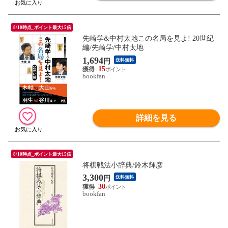
8/10時点_ポイント最大15倍
先崎学&中村太地この名局を見よ! 20世紀
編/先崎学/中村太地
1,694
円
送料無料
15
bookfan
詳細を見る
8/10時点_ポイント最大15倍
将棋戦法小辞典/鈴木輝彦
3,300
円
送料無料
30
bookfan