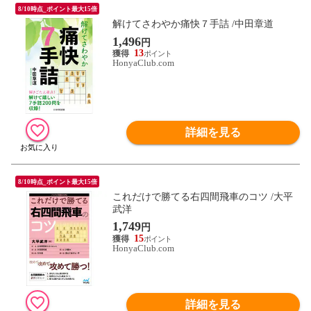
8/10時点_ポイント最大15倍
解けてさわやか痛快７手詰 /中田章道
1,496
円
13
HonyaClub.com
詳細を見る
8/10時点_ポイント最大15倍
これだけで勝てる右四間飛車のコツ /大平
武洋
1,749
円
15
HonyaClub.com
詳細を見る