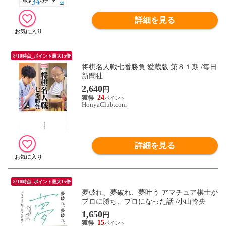
詳細を見る
8/10時点_ポイント最大15倍
将棋名人戦七番勝負 愛蔵版 第８１期 /毎日
新聞社
2,640
円
24
HonyaClub.com
詳細を見る
8/10時点_ポイント最大15倍
夢破れ、夢破れ、夢叶う アマチュア棋士が
プロに勝ち、プロになった話 /小山怜央
1,650
円
15