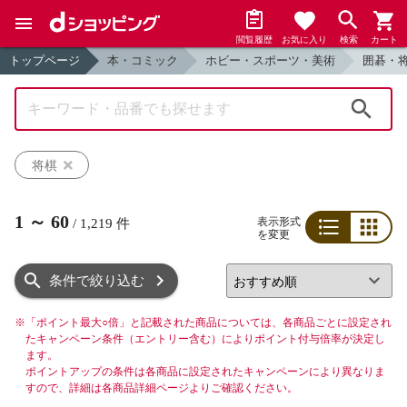
閲覧履歴
お気に入り
検索
カート
トップページ
本・コミック
ホビー・スポーツ・美術
囲碁・
検索
将棋
1
～
60
表示形式
/
1,219
件
を変更
リスト
グリッド
条件で絞り込む
※
「ポイント最大○倍」と記載された商品については、各商品ごとに設定され
たキャンペーン条件（エントリー含む）によりポイント付与倍率が決定し
ます。
ポイントアップの条件は各商品に設定されたキャンペーンにより異なりま
すので、詳細は各商品詳細ページよりご確認ください。