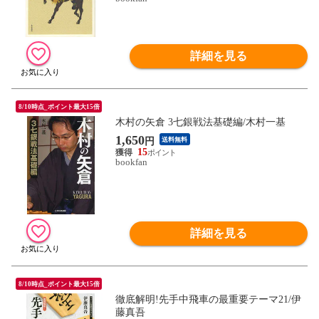
詳細を見る
8/10時点_ポイント最大15倍
木村の矢倉 3七銀戦法基礎編/木村一基
1,650
円
送料無料
15
bookfan
詳細を見る
8/10時点_ポイント最大15倍
徹底解明!先手中飛車の最重要テーマ21/伊
藤真吾