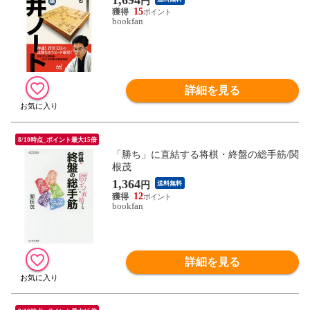
円
15
bookfan
詳細を見る
8/10時点_ポイント最大15倍
「勝ち」に直結する将棋・終盤の総手筋/関
根茂
1,364
円
送料無料
12
bookfan
詳細を見る