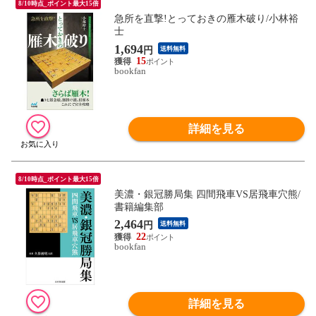
8/10時点_ポイント最大15倍
急所を直撃!とっておきの雁木破り/小林裕
士
1,694
円
送料無料
15
bookfan
詳細を見る
8/10時点_ポイント最大15倍
美濃・銀冠勝局集 四間飛車VS居飛車穴熊/
書籍編集部
2,464
円
送料無料
22
bookfan
詳細を見る