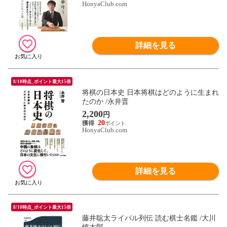
HonyaClub.com
詳細を見る
8/10時点_ポイント最大15倍
将棋の日本史 日本将棋はどのように生まれ
たのか /永井晋
2,200
円
20
HonyaClub.com
詳細を見る
8/10時点_ポイント最大15倍
藤井聡太ライバル列伝 読む棋士名鑑 /大川