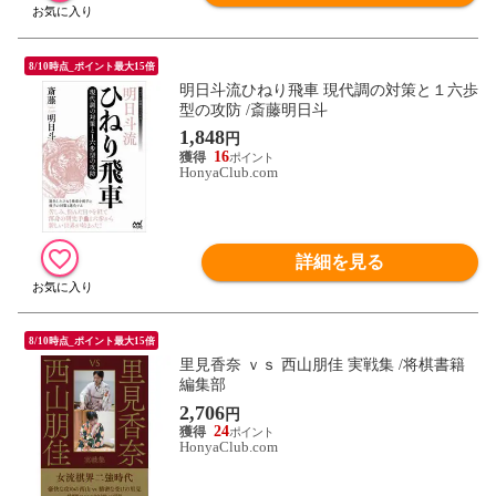
8/10時点_ポイント最大15倍
明日斗流ひねり飛車 現代調の対策と１六歩
型の攻防 /斎藤明日斗
1,848
円
16
HonyaClub.com
詳細を見る
8/10時点_ポイント最大15倍
里見香奈 ｖｓ 西山朋佳 実戦集 /将棋書籍
編集部
2,706
円
24
HonyaClub.com