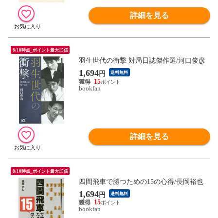
詳細を見る
8/10時点_ポイント最大15倍
羽生世代の衝撃 対局日誌傑作選/河口俊彦
1,694
円
送料無料
15
bookfan
詳細を見る
8/10時点_ポイント最大15倍
四間飛車で勝つための15の心得/長岡裕也
1,694
円
送料無料
15
bookfan