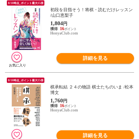
8/10時点_ポイント最大15倍
初段を目指そう！将棋・読むだけレッスン
/山口恵梨子
1,804
円
16
HonyaClub.com
詳細を見る
8/10時点_ポイント最大15倍
棋承転結 ２４の物語 棋士たちのいま /松本
博文
1,760
円
16
HonyaClub.com
詳細を見る