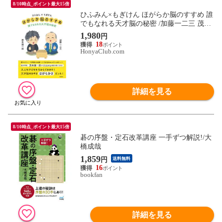
8/10時点_ポイント最大15倍
ひふみん×もぎけん ほがらか脳のすすめ 誰
でもなれる天才脳の秘密 /加藤一二三 茂木
健一郎
1,980
円
18
HonyaClub.com
詳細を見る
8/10時点_ポイント最大15倍
碁の序盤・定石改革講座 一手ずつ解説!/大
橋成哉
1,859
円
送料無料
16
bookfan
詳細を見る