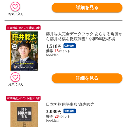
詳細を見る
8/10時点_ポイント最大15倍
藤井聡太完全データブック あらゆる角度か
ら藤井将棋を徹底調査! 令和5年版/将棋世
界編集部
1,518
円
送料無料
13
bookfan
詳細を見る
8/10時点_ポイント最大15倍
日本将棋用語事典/森内俊之
3,080
円
送料無料
28
bookfan