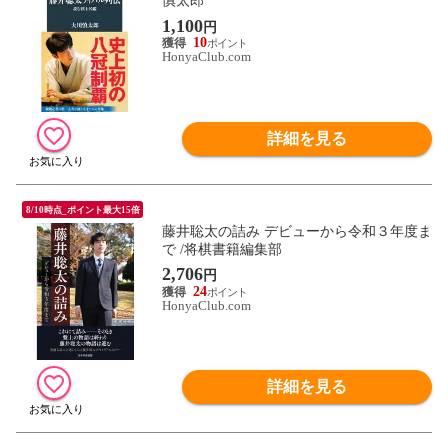
慎太郎
1,100
円
10
HonyaClub.com
詳細を見る
8/10時点_ポイント最大15倍
藤井聡太の詰み デビューから令和３年度ま
で /将棋書籍編集部
2,706
円
24
HonyaClub.com
詳細を見る