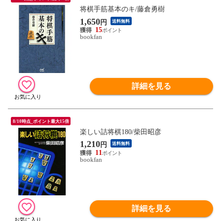
将棋手筋基本のキ/藤倉勇樹
1,650
円
送料無料
15
bookfan
詳細を見る
8/10時点_ポイント最大15倍
楽しい詰将棋180/柴田昭彦
1,210
円
送料無料
11
bookfan
詳細を見る