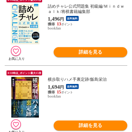
詰めチャレ公式問題集 初級編/Ｍｉｎｄｗ
ａｌｋ/将棋書籍編集部
1,496
円
送料無料
13
bookfan
詳細を見る
8/10時点_ポイント最大15倍
横歩取りハメ手裏定跡/飯島栄治
1,694
円
送料無料
15
bookfan
詳細を見る