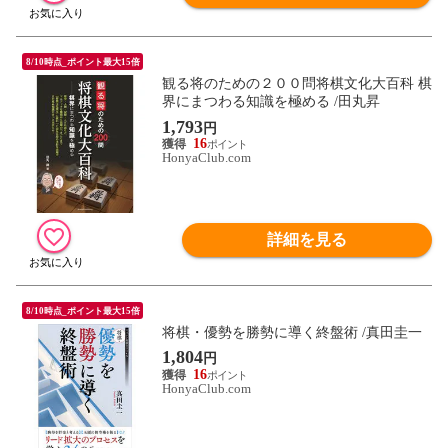
8/10時点_ポイント最大15倍
観る将のための２００問将棋文化大百科 棋
界にまつわる知識を極める /田丸昇
1,793
円
16
HonyaClub.com
詳細を見る
8/10時点_ポイント最大15倍
将棋・優勢を勝勢に導く終盤術 /真田圭一
1,804
円
16
HonyaClub.com