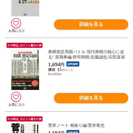
詳細を見る
8/10時点_ポイント最大15倍
将棋指定局面バトル 現代将棋の核心に迫
る! 居飛車編/所司和晴/近藤誠也/石田直裕
1,694
円
送料無料
15
bookfan
詳細を見る
8/10時点_ポイント最大15倍
菅井ノート 相振り編/菅井竜也
1,694
送料無料