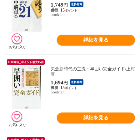
1,749
円
送料無料
15
bookfan
詳細を見る
8/10時点_ポイント最大15倍
矢倉新時代の主流・早囲い完全ガイド/上村
亘
1,694
円
送料無料
15
bookfan
詳細を見る
8/10時点_ポイント最大15倍