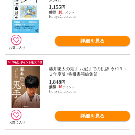
1,155
円
10
HonyaClub.com
詳細を見る
8/10時点_ポイント最大15倍
藤井聡太の鬼手 八冠までの軌跡 令和３～
５年度版 /将棋書籍編集部
1,848
円
16
HonyaClub.com
詳細を見る