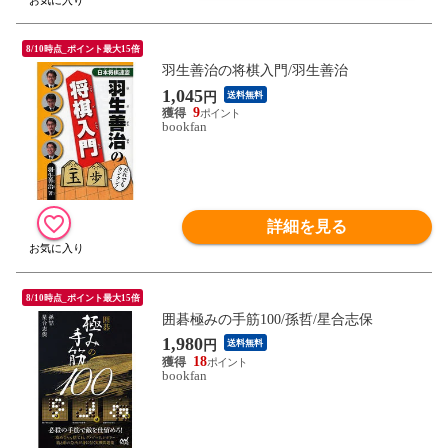
8/10時点_ポイント最大15倍
羽生善治の将棋入門/羽生善治
1,045
円
送料無料
9
bookfan
詳細を見る
8/10時点_ポイント最大15倍
囲碁極みの手筋100/孫哲/星合志保
1,980
円
送料無料
18
bookfan