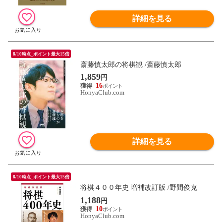
詳細を見る
8/10時点_ポイント最大15倍
斎藤慎太郎の将棋観 /斎藤慎太郎
1,859
円
16
HonyaClub.com
詳細を見る
8/10時点_ポイント最大15倍
将棋４００年史 増補改訂版 /野間俊克
1,188
円
10
HonyaClub.com