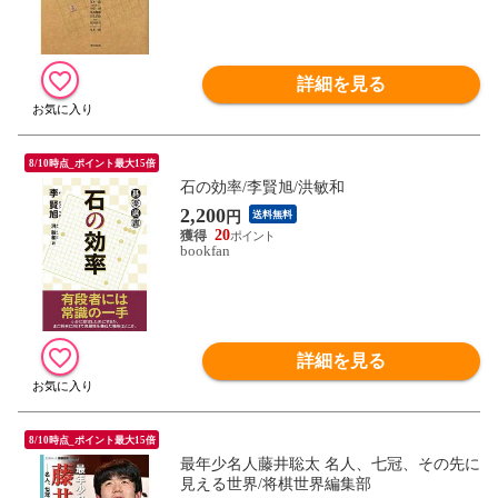
詳細を見る
8/10時点_ポイント最大15倍
石の効率/李賢旭/洪敏和
2,200
円
送料無料
20
bookfan
詳細を見る
8/10時点_ポイント最大15倍
最年少名人藤井聡太 名人、七冠、その先に
見える世界/将棋世界編集部