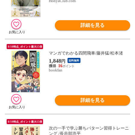
HonyaClub.com
詳細を見る
8/10時点_ポイント最大15倍
マンガでわかる四間飛車/藤井猛/松本渚
1,848
円
送料無料
16
bookfan
詳細を見る
8/10時点_ポイント最大15倍
次の一手で学ぶ勝ちパターン習得トレーニ
ング /長谷部浩平