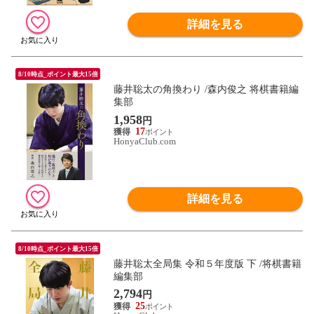
詳細を見る
8/10時点_ポイント最大15倍
藤井聡太の角換わり /森内俊之 将棋書籍編
集部
1,958
円
17
HonyaClub.com
詳細を見る
8/10時点_ポイント最大15倍
藤井聡太全局集 令和５年度版 下 /将棋書籍
編集部
2,794
円
25