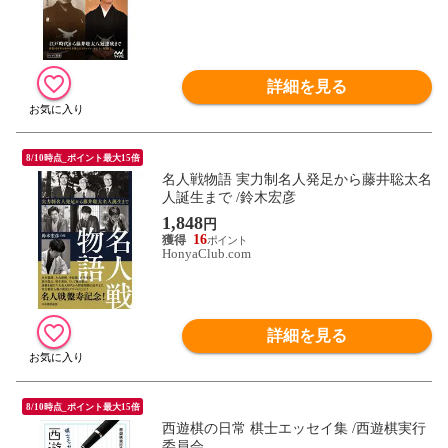
詳細を見る
8/10時点_ポイント最大15倍
名人戦物語 実力制名人発足から藤井聡太名
人誕生まで /鈴木宏彦
1,848
円
16
HonyaClub.com
詳細を見る
8/10時点_ポイント最大15倍
西遊棋の日常 棋士エッセイ集 /西遊棋実行
委員会