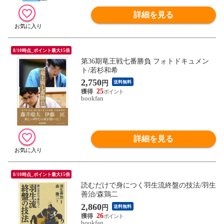
詳細を見る
8/10時点_ポイント最大15倍
第36期竜王戦七番勝負 フォトドキュメン
ト/若杉和希
2,750
円
送料無料
25
bookfan
詳細を見る
8/10時点_ポイント最大15倍
読むだけで身につく羽生流終盤の技法/羽生
善治/森鶏二
2,860
円
送料無料
26
bookfan