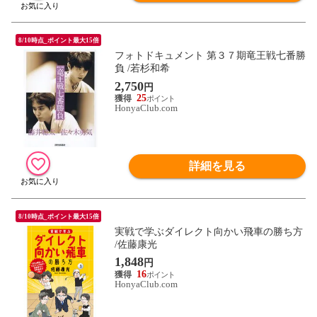
8/10時点_ポイント最大15倍
フォトドキュメント 第３７期竜王戦七番勝
負 /若杉和希
2,750
円
25
HonyaClub.com
詳細を見る
8/10時点_ポイント最大15倍
実戦で学ぶダイレクト向かい飛車の勝ち方
/佐藤康光
1,848
円
16
HonyaClub.com