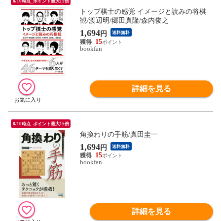
8/10時点_ポイント最大15倍
トップ棋士の感覚 イメージと読みの将棋
観/渡辺明/郷田真隆/森内俊之
1,694
円
送料無料
15
bookfan
詳細を見る
8/10時点_ポイント最大15倍
角換わりの手筋/真田圭一
1,694
円
送料無料
15
bookfan
詳細を見る