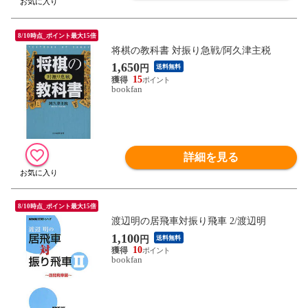
8/10時点_ポイント最大15倍
将棋の教科書 対振り急戦/阿久津主税
1,650
円
送料無料
15
bookfan
詳細を見る
8/10時点_ポイント最大15倍
渡辺明の居飛車対振り飛車 2/渡辺明
1,100
円
送料無料
10
bookfan