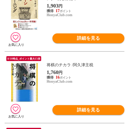
1,903
円
17
HonyaClub.com
詳細を見る
8/10時点_ポイント最大15倍
将棋のチカラ /阿久津主税
1,760
円
16
HonyaClub.com
詳細を見る