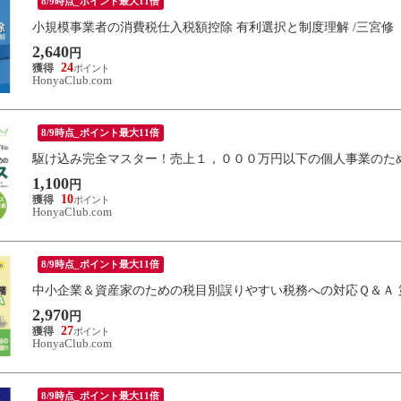
8/9時点_ポイント最大11倍
小規模事業者の消費税仕入税額控除 有利選択と制度理解 /三宮修
2,640
円
24
HonyaClub.com
8/9時点_ポイント最大11倍
駆け込み完全マスター！売上１，０００万円以下の個人事業のため
1,100
円
10
HonyaClub.com
8/9時点_ポイント最大11倍
中小企業＆資産家のための税目別誤りやすい税務への対応Ｑ＆Ａ 第
2,970
円
27
HonyaClub.com
8/9時点_ポイント最大11倍