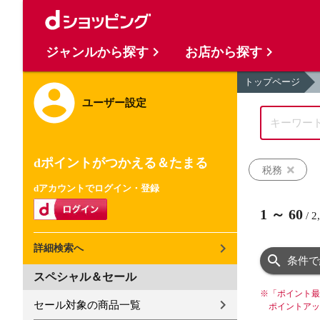
ジャンルから探す
お店から探す
トップページ
ユーザー設定
dポイントがつかえる＆たまる
税務
dアカウントでログイン・登録
1
～
60
/
2
詳細検索へ
条件で
スペシャル＆セール
※
「ポイント最
セール対象の商品一覧
ポイントアッ