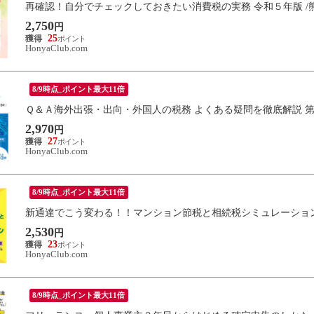
再確認！自分でチェックしておきたい消費税の実務 令和５年版 /
2,750
円
25
HonyaClub.com
8/9時点_ポイント最大11倍
Ｑ＆Ａ海外出張・出向・外国人の税務 よくある疑問を徹底解説 第３
2,970
円
27
HonyaClub.com
8/9時点_ポイント最大11倍
新通達でこう変わる！！マンション節税と相続税シミュレーション
2,530
円
23
HonyaClub.com
8/9時点_ポイント最大11倍