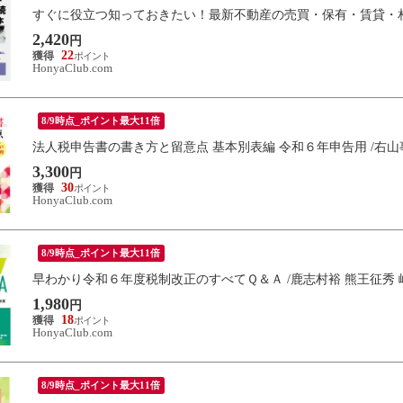
すぐに役立つ知っておきたい！最新不動産の売買・保有・賃貸・相
2,420
円
22
HonyaClub.com
8/9時点_ポイント最大11倍
法人税申告書の書き方と留意点 基本別表編 令和６年申告用 /右山
3,300
円
30
HonyaClub.com
8/9時点_ポイント最大11倍
早わかり令和６年度税制改正のすべてＱ＆Ａ /鹿志村裕 熊王征秀 
1,980
円
18
HonyaClub.com
8/9時点_ポイント最大11倍