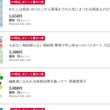
8/9時点_ポイント最大11倍
わたしは税金 ゆりかごから墓場までの人生にまつわる税金ものがた
1,650
円
15
HonyaClub.com
8/9時点_ポイント最大11倍
もめない相続困らない相続税 事例で学ぶ幸せへのパスポート 六訂版
3,300
円
30
HonyaClub.com
8/9時点_ポイント最大11倍
編集者にもわかる租税法律主義って？ /髙橋貴美子
3,080
円
28
HonyaClub.com