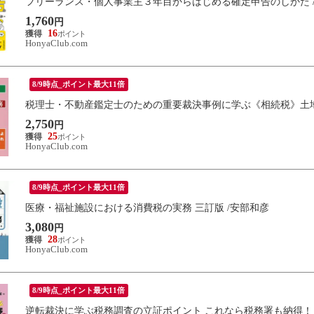
フリーランス・個人事業主３年目からはじめる確定申告のしかた 
1,760
円
16
HonyaClub.com
8/9時点_ポイント最大11倍
税理士・不動産鑑定士のための重要裁決事例に学ぶ《相続税》土地
2,750
円
25
HonyaClub.com
8/9時点_ポイント最大11倍
医療・福祉施設における消費税の実務 三訂版 /安部和彦
3,080
円
28
HonyaClub.com
8/9時点_ポイント最大11倍
逆転裁決に学ぶ税務調査の立証ポイント これなら税務署も納得！ 