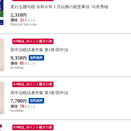
変わる贈与税 令和６年１月以降の留意事項 /与良秀雄
2,310
円
21
HonyaClub.com
8/9時点_ポイント最大11倍
田中治税法著作集 第1巻/田中治
9,350
送料無料
円
85
bookfan
8/9時点_ポイント最大11倍
田中治税法著作集 第3巻/田中治
7,700
送料無料
円
70
bookfan
8/9時点_ポイント最大11倍