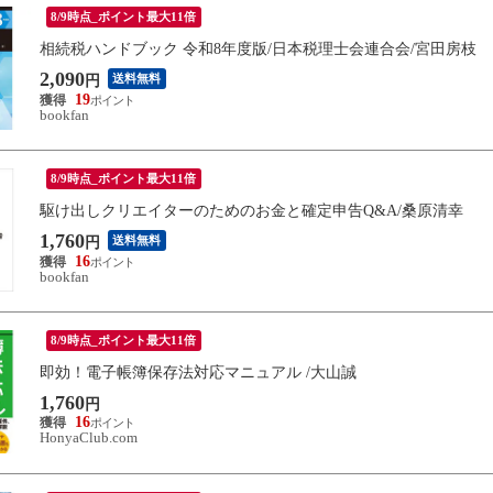
8/9時点_ポイント最大11倍
相続税ハンドブック 令和8年度版/日本税理士会連合会/宮田房枝
2,090
送料無料
円
19
bookfan
8/9時点_ポイント最大11倍
駆け出しクリエイターのためのお金と確定申告Q&A/桑原清幸
1,760
送料無料
円
16
bookfan
8/9時点_ポイント最大11倍
即効！電子帳簿保存法対応マニュアル /大山誠
1,760
円
16
HonyaClub.com