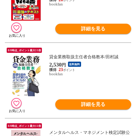
bookfan
詳細を見る
8/8時点_ポイント最大11倍
貸金業務取扱主任者合格教本/田村誠
2,530
円
送料無料
23
bookfan
詳細を見る
8/8時点_ポイント最大11倍
メンタルヘルス・マネジメント検定試験公