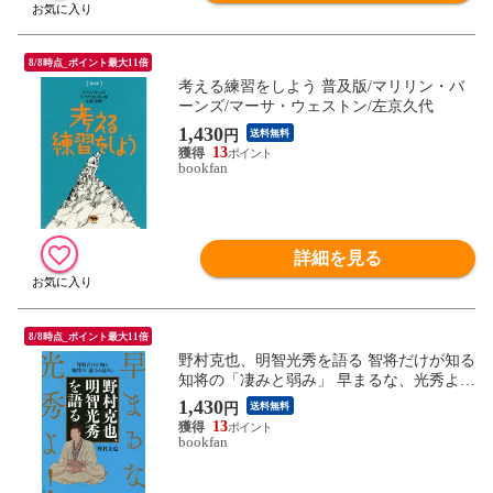
8/8時点_ポイント最大11倍
考える練習をしよう 普及版/マリリン・バ
ーンズ/マーサ・ウェストン/左京久代
1,430
円
送料無料
13
bookfan
詳細を見る
8/8時点_ポイント最大11倍
野村克也、明智光秀を語る 智将だけが知る
知将の「凄みと弱み」 早まるな、光秀よ!/
野村克也
1,430
円
送料無料
13
bookfan