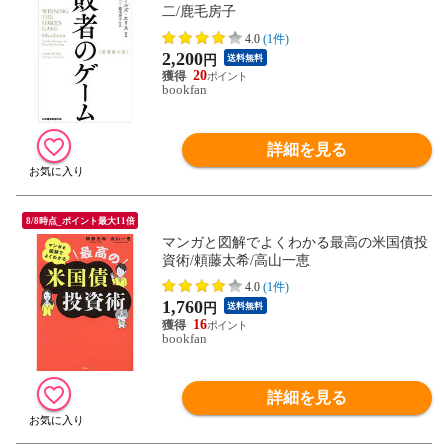
二/鹿毛房子
4.0
(1件)
2,200
円
送料無料
20
bookfan
詳細を見る
8/8時点_ポイント最大11倍
マンガと図解でよくわかる最高の米国債投
資術/頼藤太希/高山一恵
4.0
(1件)
1,760
円
送料無料
16
bookfan
詳細を見る