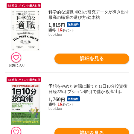
8/8時点_ポイント最大11倍
科学的な適職 4021の研究データが導き出す
最高の職業の選び方/鈴木祐
1,815
円
送料無料
16
bookfan
詳細を見る
8/8時点_ポイント最大11倍
予想をやめた途端に勝てた!1日10分投資術
日経225オプション取引で儲かる法/山口一
生
1,760
円
送料無料
16
bookfan
詳細を見る