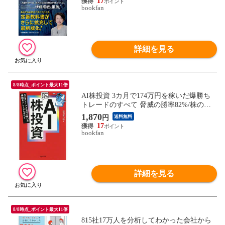
17
bookfan
詳細を見る
8/8時点_ポイント最大11倍
AI株投資 3カ月で174万円を稼いだ爆勝ち
トレードのすべて 脅威の勝率82%/株の買
い時
1,870
円
送料無料
17
bookfan
詳細を見る
8/8時点_ポイント最大11倍
815社17万人を分析してわかった会社から