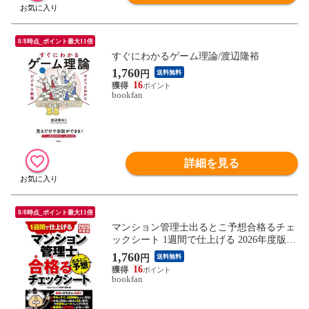
8/8時点_ポイント最大11倍
すぐにわかるゲーム理論/渡辺隆裕
1,760
円
送料無料
16
bookfan
詳細を見る
8/8時点_ポイント最大11倍
マンション管理士出るとこ予想合格るチェ
ックシート 1週間で仕上げる 2026年度版/
ＴＡＣマンション管理士講座
1,760
円
送料無料
16
bookfan