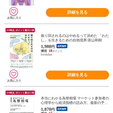
詳細を見る
8/8時点_ポイント最大11倍
振り回されるのはやめるって決めた 「わた
し」を生きるための自他境界/若山和樹
1,980
円
送料無料
18
bookfan
詳細を見る
8/8時点_ポイント最大11倍
本当にわかる為替相場 マーケット参加者の
心理学から経済指標の読み方、最新の予測
ツールまで/尾河眞樹
1,870
円
送料無料