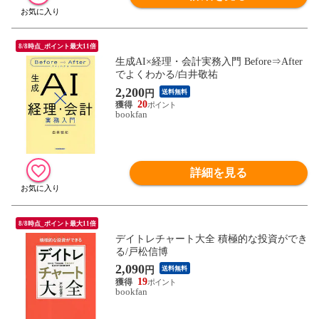
8/8時点_ポイント最大11倍
生成AI×経理・会計実務入門 Before⇒After
でよくわかる/白井敬祐
2,200
円
送料無料
20
bookfan
詳細を見る
8/8時点_ポイント最大11倍
デイトレチャート大全 積極的な投資ができ
る/戸松信博
2,090
円
送料無料
19
bookfan