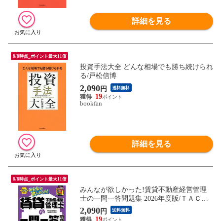
詳細を見る
8/8時点_ポイント最大11倍
投資手法大全 どんな相場でも勝ち続けられ
る/戸松信博
2,090
円
送料無料
19
bookfan
詳細を見る
8/8時点_ポイント最大11倍
みんなが欲しかった!賃貸不動産経営管理
士の一問一答問題集 2026年度版/ＴＡＣ賃
貸不動産経営管理士講座
2,090
円
送料無料
19