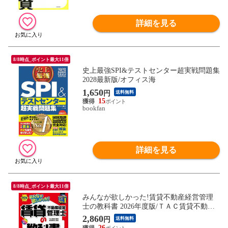
詳細を見る
8/8時点_ポイント最大11倍
史上最強SPI&テストセンター超実戦問題集
2028最新版/オフィス海
1,650
円
送料無料
15
bookfan
詳細を見る
8/8時点_ポイント最大11倍
みんなが欲しかった!賃貸不動産経営管理
士の教科書 2026年度版/ＴＡＣ賃貸不動産
経営管理士講座
2,860
円
送料無料
26