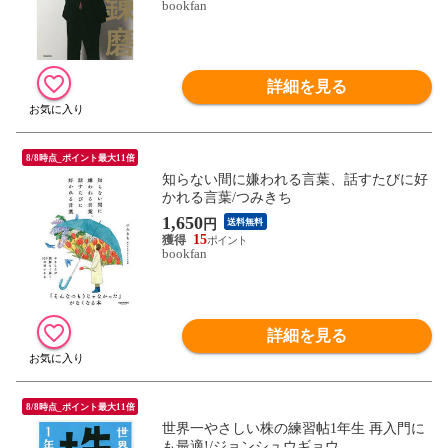
bookfan
詳細を見る
8/8時点_ポイント最大11倍
知らない間に嫌われる言葉、話すたびに好
かれる言葉/つみきち
1,650
円
送料無料
15
bookfan
詳細を見る
8/8時点_ポイント最大11倍
世界一やさしい株の練習帖1年生 再入門に
も最適!/ジョンシュウギョウ