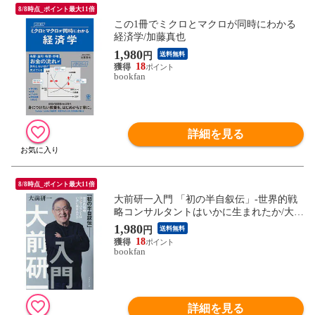
8/8時点_ポイント最大11倍
この1冊でミクロとマクロが同時にわかる
経済学/加藤真也
1,980
円
送料無料
18
bookfan
詳細を見る
8/8時点_ポイント最大11倍
大前研一入門 「初の半自叙伝」-世界的戦
略コンサルタントはいかに生まれたか/大前
研一
1,980
円
送料無料
18
bookfan
詳細を見る