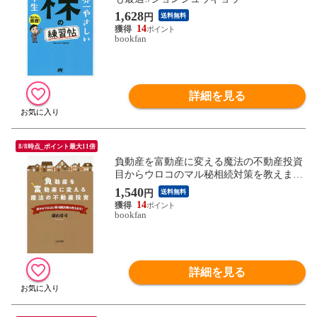
1,628
円
送料無料
14
bookfan
詳細を見る
8/8時点_ポイント最大11倍
負動産を富動産に変える魔法の不動産投資
目からウロコのマル秘相続対策を教えま
す!/藤山勇司
1,540
円
送料無料
14
bookfan
詳細を見る