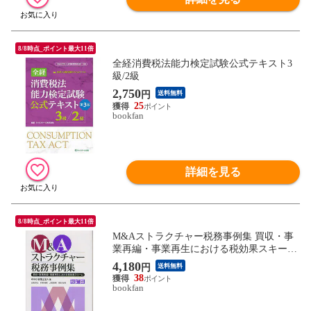
8/8時点_ポイント最大11倍
全経消費税法能力検定試験公式テキスト3
級/2級
2,750
円
送料無料
25
bookfan
詳細を見る
8/8時点_ポイント最大11倍
M&Aストラクチャー税務事例集 買収・事
業再編・事業再生における税効果スキーム/
ＫＰＭＧ税理士法人
4,180
円
送料無料
38
bookfan