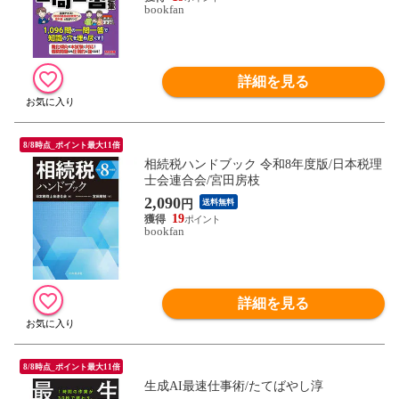
bookfan
詳細を見る
8/8時点_ポイント最大11倍
相続税ハンドブック 令和8年度版/日本税理
士会連合会/宮田房枝
2,090
円
送料無料
19
bookfan
詳細を見る
8/8時点_ポイント最大11倍
生成AI最速仕事術/たてばやし淳