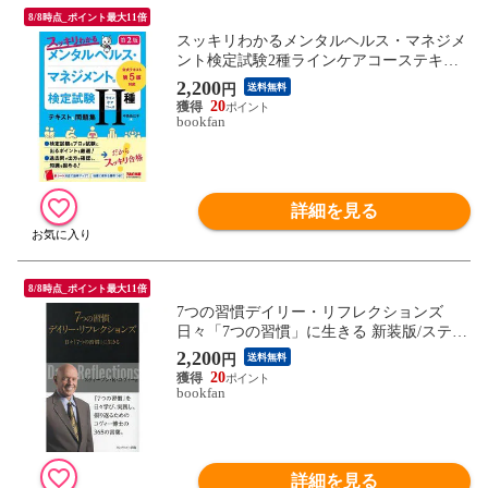
8/8時点_ポイント最大11倍
スッキリわかるメンタルヘルス・マネジメ
ント検定試験2種ラインケアコーステキス
ト&問題集/中島佐江子
2,200
円
送料無料
20
bookfan
詳細を見る
8/8時点_ポイント最大11倍
7つの習慣デイリー・リフレクションズ
日々「7つの習慣」に生きる 新装版/スティ
ーブン・Ｒ・コヴィー
2,200
円
送料無料
20
bookfan
詳細を見る