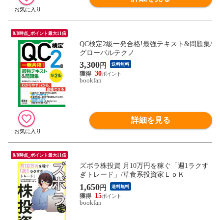
8/8時点_ポイント最大11倍
QC検定2級一発合格!最強テキスト&問題集/
グローバルテクノ
3,300
円
送料無料
30
bookfan
詳細を見る
8/8時点_ポイント最大11倍
ズボラ株投資 月10万円を稼ぐ「週1ラクす
ぎトレード」/草食系投資家ＬｏＫ
1,650
円
送料無料
15
bookfan