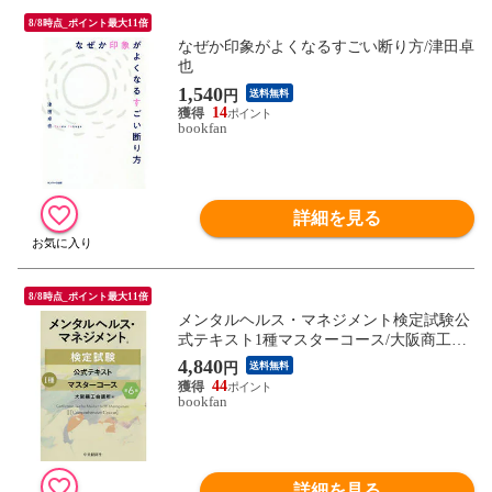
8/8時点_ポイント最大11倍
なぜか印象がよくなるすごい断り方/津田卓
也
1,540
円
送料無料
14
bookfan
詳細を見る
8/8時点_ポイント最大11倍
メンタルヘルス・マネジメント検定試験公
式テキスト1種マスターコース/大阪商工会
議所
4,840
円
送料無料
44
bookfan
詳細を見る